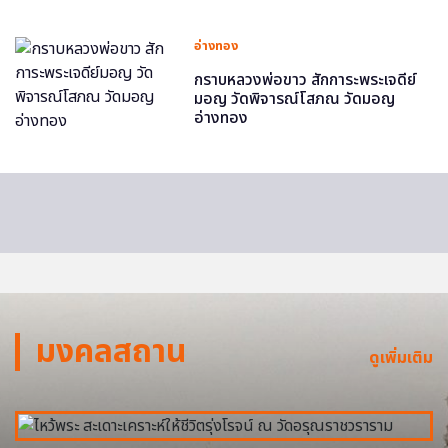
อ่างทอง
กราบหลวงพ่อขาว สักการะพระเจดีย์
มอญ วัดพิจารณ์โสภณ วัดมอญ
อ่างทอง
มงคลสถาน
ดูเพิ่มเติม