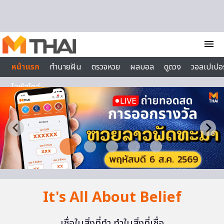
Skip to content
menu
หน้าแรก
ทำนายฝัน
ตรวจหวย
ผลบอล
ดูดวง
วอลเปเปอร
ไลฟ์สไตล์
It's All About Belief
เชื่อในสิ่งที่ทำ ทำในสิ่งที่เชื่อ