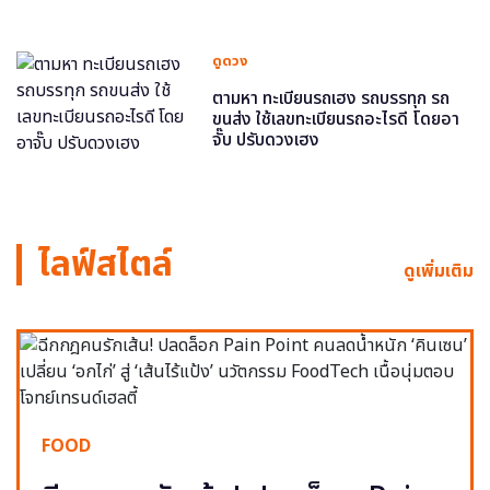
ดูดวง
ตามหา ทะเบียนรถเฮง รถบรรทุก รถ
ขนส่ง ใช้เลขทะเบียนรถอะไรดี โดยอา
จั๊บ ปรับดวงเฮง
ไลฟ์สไตล์
ดูเพิ่มเติม
FOOD