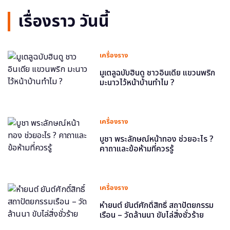
เรื่องราว วันนี้
เครื่องราง
มูเตลูฉบับฮินดู ชาวอินเดีย แขวนพริก
มะนาวไว้หน้าบ้านทำไม ?
เครื่องราง
บูชา พระลักษณ์หน้าทอง ช่วยอะไร ?
คาถาและข้อห้ามที่ควรรู้
เครื่องราง
หำยนต์ ยันต์ศักดิ์สิทธิ์ สถาปัตยกรรม
เรือน – วัดล้านนา ขับไล่สิ่งชั่วร้าย