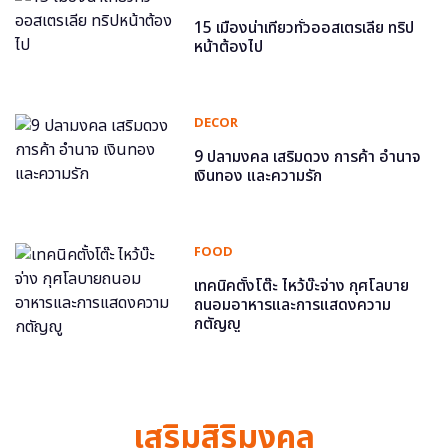
15 เมืองน่าเที่ยวทั่วออสเตรเลีย ทริป
หน้าต้องไป
DECOR
9 ปลามงคล เสริมดวง การค้า อำนาจ
เงินทอง และความรัก
FOOD
เทคนิคตั้งโต๊ะ ไหว้บ๊ะจ่าง กุศโลบาย
ถนอมอาหารและการแสดงความ
กตัญญู
เสริมสิริมงคล