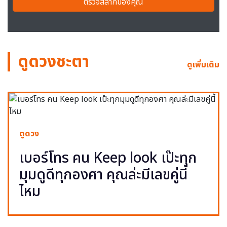
ตรวจสลากของคุณ
ดูดวงชะตา
ดูเพิ่มเติม
ดูดวง
เบอร์โทร คน Keep look เป๊ะทุก
มุมดูดีทุกองศา คุณล่ะมีเลขคู่นี้
ไหม