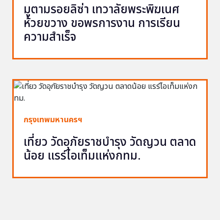
มูตามรอยลิซ่า เทวาลัยพระพิฆเนศ
ห้วยขวาง ขอพรการงาน การเรียน
ความสำเร็จ
กรุงเทพมหานครฯ
เที่ยว วัดอุภัยราชบำรุง วัดญวน ตลาด
น้อย แรร์ไอเท็มแห่งกทม.