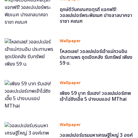
ฤกษ์ดีวันคเณศจตุรถี แจกฟรี!
วอลเปเปอร์พระพิฆเนศ ปางลาลบาคจา
ราชา คเณศ
Wallpaper
โหลดเลย! วอลเปเปอร์เจ้าแม่กวนอิม
ประทานพร ชุดเปิดคลัง รับทรัพย์ เพียง
59 บ.
Wallpaper
เพียง 59 บาท รับเฮง! วอลเปเปอร์เทพ
เจ้าไฉ่ซิงเอี๊ย 5 ปางบนแอป MThai
Wallpaper
วอลเปเปอร์บรมมหาเศรษฐีใหญ่ 3 องค์