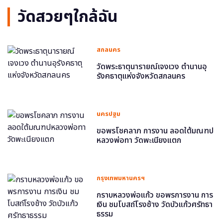
วัดสวยๆใกล้ฉัน
สกลนคร
วัดพระธาตุนารายณ์เจงเวง ตำนานอุ
รังคธาตุแห่งจังหวัดสกลนคร
นครปฐม
ขอพรโชคลาภ การงาน ลอดใต้มณฑป
หลวงพ่อทา วัดพะเนียงแตก
กรุงเทพมหานครฯ
กราบหลวงพ่อแก้ว ขอพรการงาน การ
เงิน ชมโบสถ์โรงช้าง วัดบัวแก้วศรัทธา
ธรรม