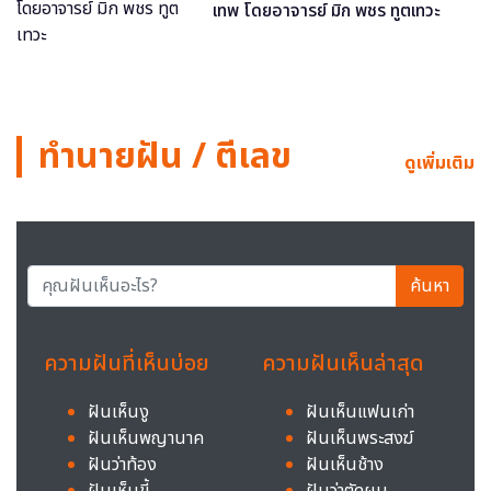
เทพ โดยอาจารย์ มิก พชร ทูตเทวะ
ทำนายฝัน / ตีเลข
ดูเพิ่มเติม
ค้นหา
ความฝันที่เห็นบ่อย
ความฝันเห็นล่าสุด
ฝันเห็นงู
ฝันเห็นแฟนเก่า
ฝันเห็นพญานาค
ฝันเห็นพระสงฆ์
ฝันว่าท้อง
ฝันเห็นช้าง
ฝันเห็นขี้
ฝันว่าตัดผม