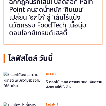
ฉีกกฎคนรักเส้น! ปลดล็อก Pain
Point คนลดน้ำหนัก ‘คินเซน’
เปลี่ยน ‘อกไก่’ สู่ ‘เส้นไร้แป้ง’
นวัตกรรม FoodTech เนื้อนุ่ม
ตอบโจทย์เทรนด์เฮลตี้
ไลฟ์สไตล์ วันนี้
DECOR
5 ดอกไม้มงคล ความหมายดี เพิ่มความ
สวยงามให้กับบ้าน
ไลฟ์สไตล์