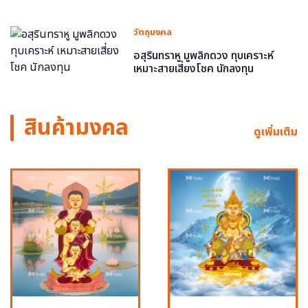
วัตถุมงคล
อสุรินทราหู มูพลิกดวง ทุบเคราะห์
เหมาะสายเสี่ยงโชค นักลงทุน
สินค้ามงคล
ดูเพิ่มเติม