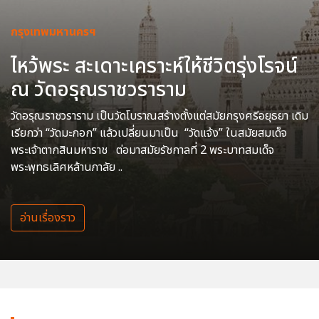
กรุงเทพมหานครฯ
ไหว้พระ สะเดาะเคราะห์ให้ชีวิตรุ่งโรจน์
ณ วัดอรุณราชวราราม
วัดอรุณราชวราราม เป็นวัดโบราณสร้างตั้งแต่สมัยกรุงศรีอยุธยา เดิม
เรียกว่า “วัดมะกอก” แล้วเปลี่ยนมาเป็น “วัดแจ้ง” ในสมัยสมเด็จ
พระเจ้าตากสินมหาราช ต่อมาสมัยรัชกาลที่ 2 พระบาทสมเด็จ
พระพุทธเลิศหล้านภาลัย ..
อ่านเรื่องราว