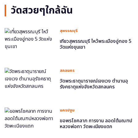
วัดสวยๆใกล้ฉัน
สุพรรณบุรี
เที่ยวสุพรรณบุรี ไหว้พระเมืองอู่ทอง 5
วัดแห่งขุนเขา
สกลนคร
วัดพระธาตุนารายณ์เจงเวง ตำนานอุ
รังคธาตุแห่งจังหวัดสกลนคร
นครปฐม
ขอพรโชคลาภ การงาน ลอดใต้มณฑป
หลวงพ่อทา วัดพะเนียงแตก