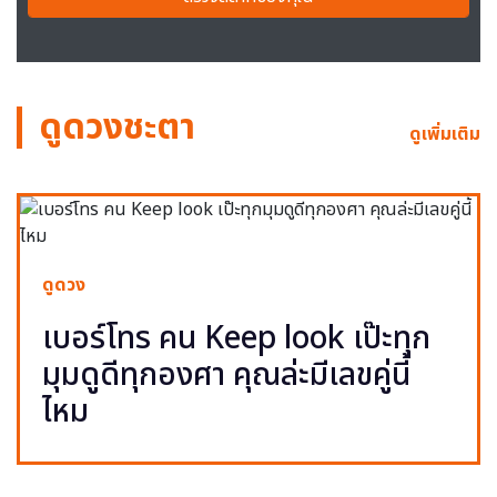
ดูดวงชะตา
ดูเพิ่มเติม
ดูดวง
เบอร์โทร คน Keep look เป๊ะทุก
มุมดูดีทุกองศา คุณล่ะมีเลขคู่นี้
ไหม