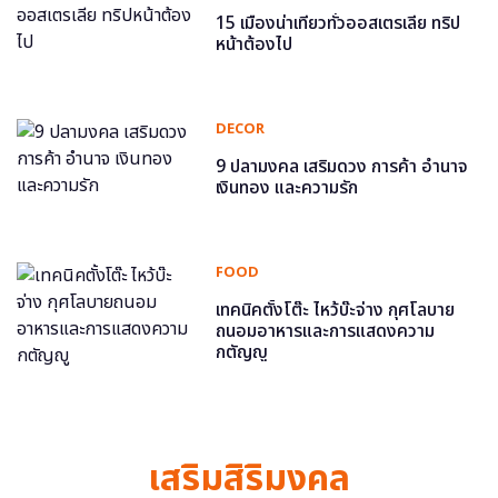
15 เมืองน่าเที่ยวทั่วออสเตรเลีย ทริป
หน้าต้องไป
DECOR
9 ปลามงคล เสริมดวง การค้า อำนาจ
เงินทอง และความรัก
FOOD
เทคนิคตั้งโต๊ะ ไหว้บ๊ะจ่าง กุศโลบาย
ถนอมอาหารและการแสดงความ
กตัญญู
เสริมสิริมงคล