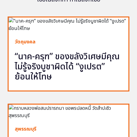
วัตถุมงคล
“นาค-ครุฑ” ของขลังวิเศษมีคุณ
ไม่รู้จริงบูชาผิดได้ “งูเปรต”
ย้อนให้โทษ
สุพรรณบุรี