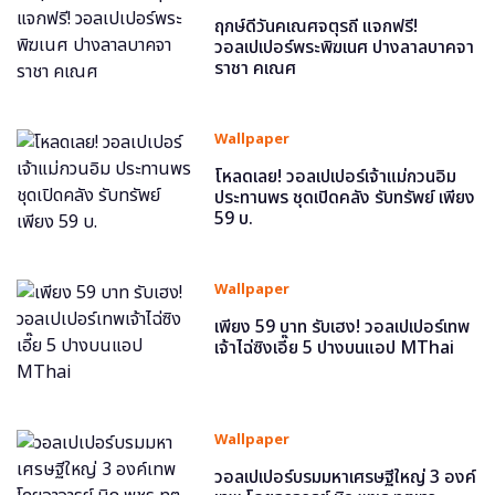
ฤกษ์ดีวันคเณศจตุรถี แจกฟรี!
วอลเปเปอร์พระพิฆเนศ ปางลาลบาคจา
ราชา คเณศ
Wallpaper
โหลดเลย! วอลเปเปอร์เจ้าแม่กวนอิม
ประทานพร ชุดเปิดคลัง รับทรัพย์ เพียง
59 บ.
Wallpaper
เพียง 59 บาท รับเฮง! วอลเปเปอร์เทพ
เจ้าไฉ่ซิงเอี๊ย 5 ปางบนแอป MThai
Wallpaper
วอลเปเปอร์บรมมหาเศรษฐีใหญ่ 3 องค์