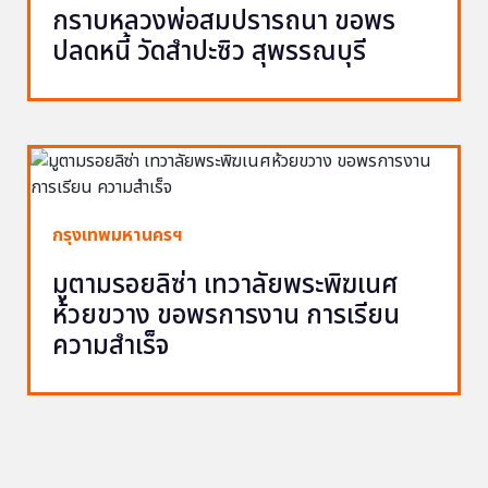
กราบหลวงพ่อสมปรารถนา ขอพร
ปลดหนี้ วัดสำปะซิว สุพรรณบุรี
กรุงเทพมหานครฯ
มูตามรอยลิซ่า เทวาลัยพระพิฆเนศ
ห้วยขวาง ขอพรการงาน การเรียน
ความสำเร็จ