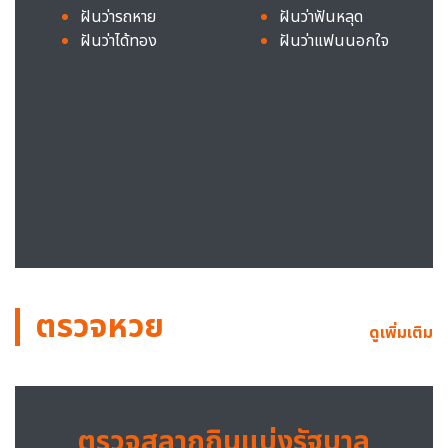
ฝันว่ารถหาย
ฝันว่าฟันหลุด
ฝันว่าได้ทอง
ฝันว่าแฟนนอกใจ
ตรวจหวย
ดูเพิ่มเติม
ตรวจสลากกินแบ่งรัฐบาล