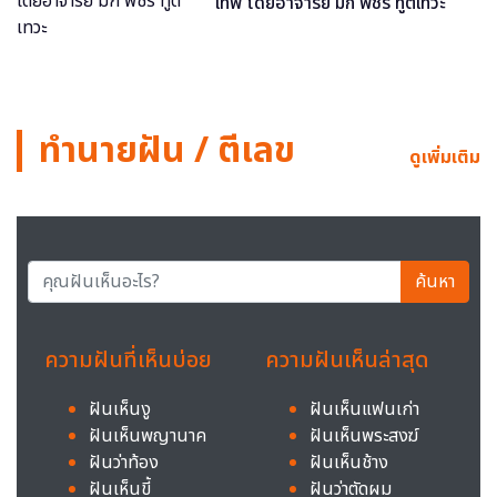
เทพ โดยอาจารย์ มิก พชร ทูตเทวะ
ทำนายฝัน / ตีเลข
ดูเพิ่มเติม
ค้นหา
ความฝันที่เห็นบ่อย
ความฝันเห็นล่าสุด
ฝันเห็นงู
ฝันเห็นแฟนเก่า
ฝันเห็นพญานาค
ฝันเห็นพระสงฆ์
ฝันว่าท้อง
ฝันเห็นช้าง
ฝันเห็นขี้
ฝันว่าตัดผม