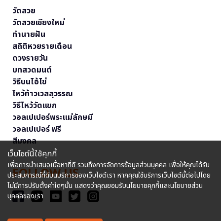
วัดสวย
วัดสวยเชียงใหม่
ทำนายฝัน
สถิติหวยรายเดือน
ดวงรายวัน
บทสวดมนต์
วิธีบนไอ้ไข่
ไหว้ท้าวเวสสุวรรณ
วิธีไหว้วัดแขก
วอลเปเปอร์พระแม่ลักษมี
วอลเปเปอร์ ฟรี
สีมงคล
เว็บไซต์นี้ใช้คุกกี้
เพื่อการนำเสนอเนื้อหาที่ดี รวมถึงการจัดการข้อมูลส่วนบุคคล เพื่อให้คุณได้รับ
FOLLOW US
ประสบการณ์ที่ดีบนบริการของเว็บไซต์เรา หากคุณใช้บริการเว็บไซต์นี้ต่อไปโดย
ไม่มีการปรับตั้งค่าใดๆนั้น แสดงว่าคุณยอมรับนโยบายคุกกี้และนโยบายส่วน
บุคคลของเรา