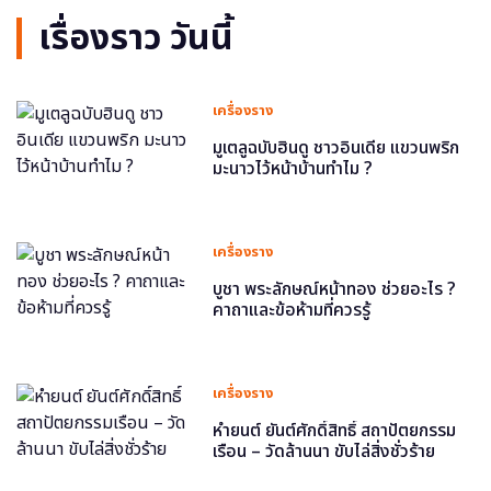
เรื่องราว วันนี้
เครื่องราง
มูเตลูฉบับฮินดู ชาวอินเดีย แขวนพริก
มะนาวไว้หน้าบ้านทำไม ?
เครื่องราง
บูชา พระลักษณ์หน้าทอง ช่วยอะไร ?
คาถาและข้อห้ามที่ควรรู้
เครื่องราง
หำยนต์ ยันต์ศักดิ์สิทธิ์ สถาปัตยกรรม
เรือน – วัดล้านนา ขับไล่สิ่งชั่วร้าย