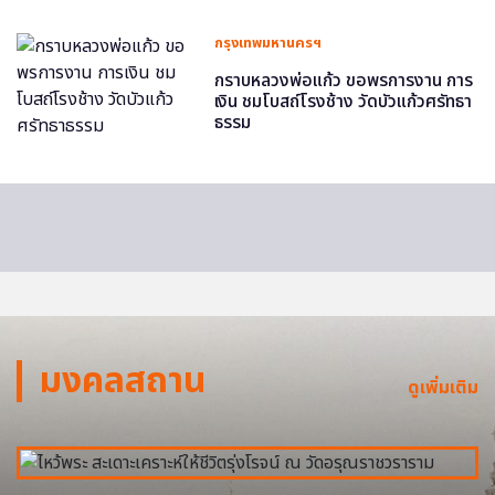
กรุงเทพมหานครฯ
กราบหลวงพ่อแก้ว ขอพรการงาน การ
เงิน ชมโบสถ์โรงช้าง วัดบัวแก้วศรัทธา
ธรรม
มงคลสถาน
ดูเพิ่มเติม