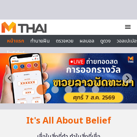
Skip to content
menu
หน้าแรก
ทำนายฝัน
ตรวจหวย
ผลบอล
ดูดวง
วอลเปเปอร
ไลฟ์สไตล์
It's All About Belief
เชื่อในสิ่งที่ทำ ทำในสิ่งที่เชื่อ