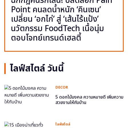
ฉีกกฎคนรักเส้น! ปลดล็อก Pain
Point คนลดน้ำหนัก ‘คินเซน’
เปลี่ยน ‘อกไก่’ สู่ ‘เส้นไร้แป้ง’
นวัตกรรม FoodTech เนื้อนุ่ม
ตอบโจทย์เทรนด์เฮลตี้
ไลฟ์สไตล์ วันนี้
DECOR
5 ดอกไม้มงคล ความหมายดี เพิ่มความ
สวยงามให้กับบ้าน
ไลฟ์สไตล์