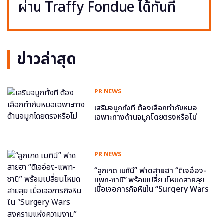
ผ่าน Traffy Fondue ได้ทันที
ข่าวล่าสุด
PR NEWS
เสริมจมูกทั้งที ต้องเลือกทำกับหมอ
เฉพาะทางด้านจมูกโดยตรงหรือไม่
PR NEWS
“ลูกเกด เมทินี” ฟาดสายฮา “ดีเจอ๋อง-
แพท-ซานิ” พร้อมเปลี่ยนโหมดสายลุย
เมื่อเจอภารกิจหินใน “Surgery Wars
สงครามแห่งความงาม” อีพี6