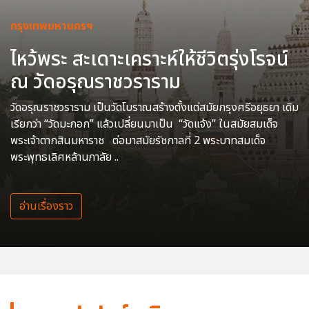
กรุงเทพมหานครฯ
ไหว้พระ สะเดาะเคราะห์ให้ชีวิตรุ่งโรจน์
ณ วัดอรุณราชวราราม
วัดอรุณราชวราราม เป็นวัดโบราณสร้างตั้งแต่สมัยกรุงศรีอยุธยา เดิม
เรียกว่า “วัดมะกอก” แล้วเปลี่ยนมาเป็น “วัดแจ้ง” ในสมัยสมเด็จ
พระเจ้าตากสินมหาราช ต่อมาสมัยรัชกาลที่ 2 พระบาทสมเด็จ
พระพุทธเลิศหล้านภาลัย ..
อ่านเรื่องราว