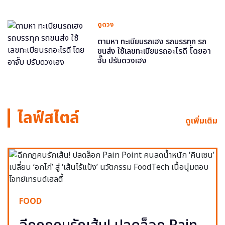
ดูดวง
ตามหา ทะเบียนรถเฮง รถบรรทุก รถ
ขนส่ง ใช้เลขทะเบียนรถอะไรดี โดยอา
จั๊บ ปรับดวงเฮง
ไลฟ์สไตล์
ดูเพิ่มเติม
FOOD