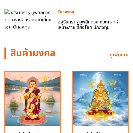
วัตถุมงคล
อสุรินทราหู มูพลิกดวง ทุบเคราะห์
เหมาะสายเสี่ยงโชค นักลงทุน
สินค้ามงคล
ดูเพิ่มเติม