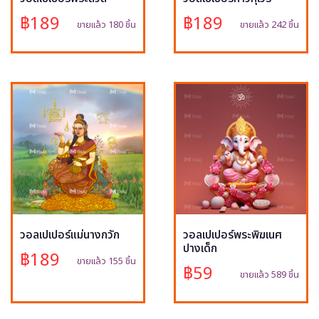
฿189
฿189
ขายแล้ว 180 ชิ้น
ขายแล้ว 242 ชิ้น
วอลเปเปอร์แม่นางกวัก
วอลเปเปอร์พระพิฆเนศ
ปางเด็ก
฿189
ขายแล้ว 155 ชิ้น
฿59
ขายแล้ว 589 ชิ้น