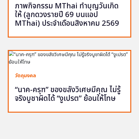
ภาพกิจกรรม MThai ทำบุญวันเกิด
ให้ (ลูกดวงรายปี 69 บนแอป
MThai) ประจำเดือนสิงหาคม 2569
วัตถุมงคล
“นาค-ครุฑ” ของขลังวิเศษมีคุณ ไม่รู้
จริงบูชาผิดได้ “งูเปรต” ย้อนให้โทษ