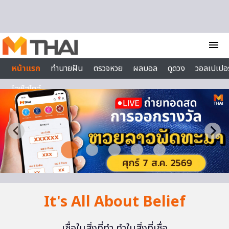
Skip to content
menu
หน้าแรก
ทำนายฝัน
ตรวจหวย
ผลบอล
ดูดวง
วอลเปเปอร
ไลฟ์สไตล์
It's All About Belief
เชื่อในสิ่งที่ทำ ทำในสิ่งที่เชื่อ