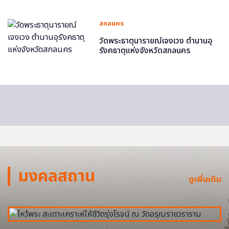
สกลนคร
วัดพระธาตุนารายณ์เจงเวง ตำนานอุ
รังคธาตุแห่งจังหวัดสกลนคร
มงคลสถาน
ดูเพิ่มเติม