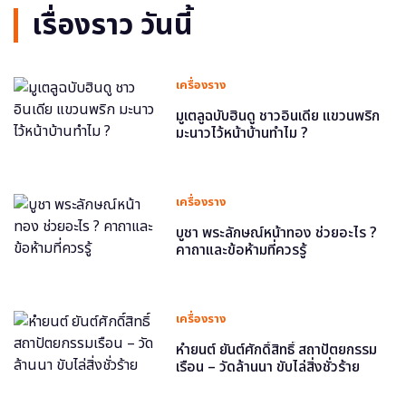
เรื่องราว วันนี้
เครื่องราง
มูเตลูฉบับฮินดู ชาวอินเดีย แขวนพริก
มะนาวไว้หน้าบ้านทำไม ?
เครื่องราง
บูชา พระลักษณ์หน้าทอง ช่วยอะไร ?
คาถาและข้อห้ามที่ควรรู้
เครื่องราง
หำยนต์ ยันต์ศักดิ์สิทธิ์ สถาปัตยกรรม
เรือน – วัดล้านนา ขับไล่สิ่งชั่วร้าย