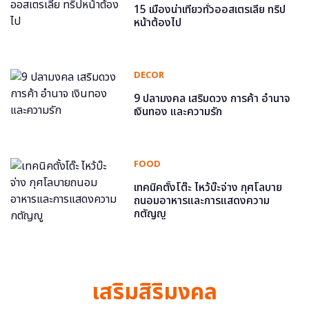
15 เมืองน่าเที่ยวทั่วออสเตรเลีย ทริป
หน้าต้องไป
DECOR
9 ปลามงคล เสริมดวง การค้า อำนาจ
เงินทอง และความรัก
FOOD
เทคนิคตั้งโต๊ะ ไหว้บ๊ะจ่าง กุศโลบาย
ถนอมอาหารและการแสดงความ
กตัญญู
เสริมสิริมงคล