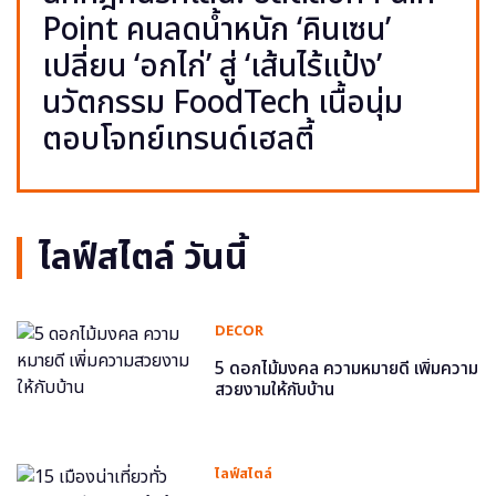
Point คนลดน้ำหนัก ‘คินเซน’
เปลี่ยน ‘อกไก่’ สู่ ‘เส้นไร้แป้ง’
นวัตกรรม FoodTech เนื้อนุ่ม
ตอบโจทย์เทรนด์เฮลตี้
ไลฟ์สไตล์ วันนี้
DECOR
5 ดอกไม้มงคล ความหมายดี เพิ่มความ
สวยงามให้กับบ้าน
ไลฟ์สไตล์