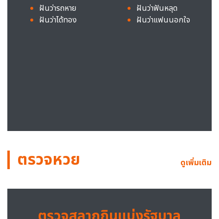
ฝันว่ารถหาย
ฝันว่าฟันหลุด
ฝันว่าได้ทอง
ฝันว่าแฟนนอกใจ
ตรวจหวย
ดูเพิ่มเติม
ตรวจสลากกินแบ่งรัฐบาล