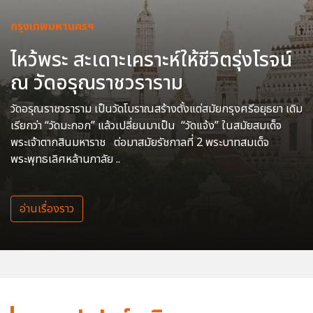
กรุงเทพมหานครฯ
ไหว้พระ สะเดาะเคราะห์ให้ชีวิตรุ่งโรจน์
ณ วัดอรุณราชวราราม
วัดอรุณราชวราราม เป็นวัดโบราณสร้างตั้งแต่สมัยกรุงศรีอยุธยา เดิม
เรียกว่า “วัดมะกอก” แล้วเปลี่ยนมาเป็น “วัดแจ้ง” ในสมัยสมเด็จ
พระเจ้าตากสินมหาราช ต่อมาสมัยรัชกาลที่ 2 พระบาทสมเด็จ
พระพุทธเลิศหล้านภาลัย ..
อ่านเรื่องราว