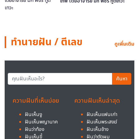
เทพ โดยอาจารย์ มิก พชร ทูตเทวะ
ทำนายฝัน / ตีเลข
ดูเพิ่มเติม
ค้นหา
ความฝันที่เห็นบ่อย
ความฝันเห็นล่าสุด
ฝันเห็นงู
ฝันเห็นแฟนเก่า
ฝันเห็นพญานาค
ฝันเห็นพระสงฆ์
ฝันว่าท้อง
ฝันเห็นช้าง
ฝันเห็นขี้
ฝันว่าตัดผม