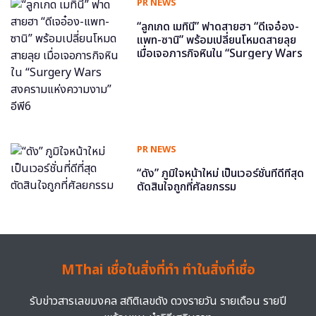
PR NEWS
“ลูกเกด เมทินี” ฟาดสายฮา “ดีเจอ๋อง-
แพท-ซานิ” พร้อมเปลี่ยนโหมดสายลุย
เมื่อเจอภารกิจหินใน “Surgery Wars
สงครามแห่งความงาม” อีพี6
PR NEWS
“ดัง” ภูมิใจหน้าใหม่ เป็นเวอร์ชั่นที่ดีที่สุด
ตัดสินใจถูกที่ศัลยกรรม
MThai เชื่อในสิ่งที่ทำ ทำในสิ่งที่เชื่อ
รับข่าวสารเลขมงคล สถิติเลขดัง ดวงรายวัน รายเดือน รายปี