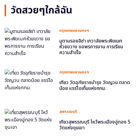
วัดสวยๆใกล้ฉัน
กรุงเทพมหานครฯ
มูตามรอยลิซ่า เทวาลัยพระพิฆเนศ
ห้วยขวาง ขอพรการงาน การเรียน
ความสำเร็จ
กรุงเทพมหานครฯ
เที่ยว วัดอุภัยราชบำรุง วัดญวน ตลาด
น้อย แรร์ไอเท็มแห่งกทม.
สุพรรณบุรี
เที่ยวสุพรรณบุรี ไหว้พระเมืองอู่ทอง 5
วัดแห่งขุนเขา