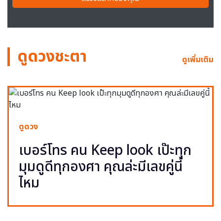
ดูดวงชะตา
ดูเพิ่มเติม
ดูดวง
เบอร์โทร คน Keep look เป๊ะทุก
มุมดูดีทุกองศา คุณล่ะมีเลขคู่นี้
ไหม