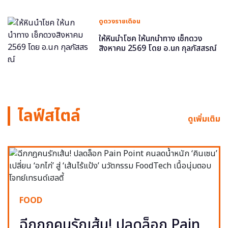
ดูดวงรายเดือน
ให้หินนำโชค ให้นกนำทาง เช็กดวง
สิงหาคม 2569 โดย อ.นก กุลภัสสรณ์
ไลฟ์สไตล์
ดูเพิ่มเติม
FOOD
ฉีกกฎคนรักเส้น! ปลดล็อก Pain