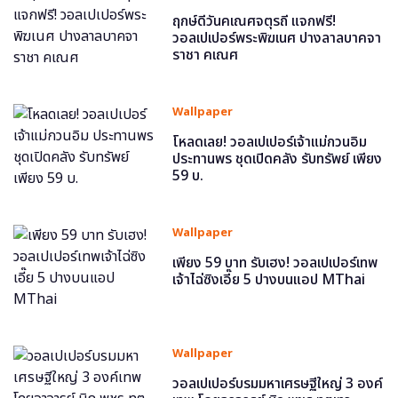
ฤกษ์ดีวันคเณศจตุรถี แจกฟรี!
วอลเปเปอร์พระพิฆเนศ ปางลาลบาคจา
ราชา คเณศ
Wallpaper
โหลดเลย! วอลเปเปอร์เจ้าแม่กวนอิม
ประทานพร ชุดเปิดคลัง รับทรัพย์ เพียง
59 บ.
Wallpaper
เพียง 59 บาท รับเฮง! วอลเปเปอร์เทพ
เจ้าไฉ่ซิงเอี๊ย 5 ปางบนแอป MThai
Wallpaper
วอลเปเปอร์บรมมหาเศรษฐีใหญ่ 3 องค์