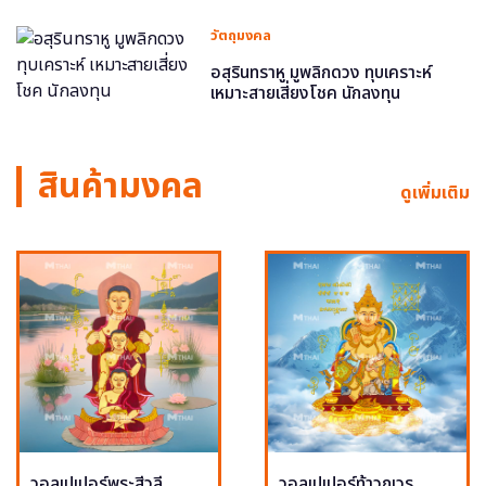
วัตถุมงคล
อสุรินทราหู มูพลิกดวง ทุบเคราะห์
เหมาะสายเสี่ยงโชค นักลงทุน
สินค้ามงคล
ดูเพิ่มเติม
วอลเปเปอร์พระสีวลี
วอลเปเปอร์ท้าวกุเวร