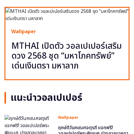
Wallpaper
MTHAI เปิดตัว วอลเปเปอร์เสริม
ดวง 2568 ชุด “มหาโภคทรัพย์”
เด่นเงินตรา มหาลาภ
แนะนำวอลเปเปอร์
Wallpaper
ฤกษ์ดีวันคเณศจตุรถี แจกฟรี!
วอลเปเปอร์พระพิฆเนศ ปางลาลบาคจา