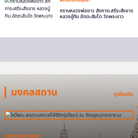
พระนครศรีอยุธยา
กราบหลวงพ่อขาว สักการะสรีระสังขาร
หลวงปู่ทิม อัตตะสันโต วัดพระขาว
มงคลสถาน
ดูเพิ่มเติม
กรุงเทพมหานครฯ