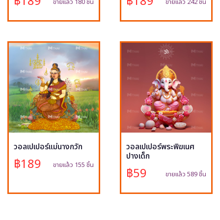
฿189
฿189
ขายแล้ว 180 ชิ้น
ขายแล้ว 242 ชิ้น
วอลเปเปอร์แม่นางกวัก
วอลเปเปอร์พระพิฆเนศ
ปางเด็ก
฿189
ขายแล้ว 155 ชิ้น
฿59
ขายแล้ว 589 ชิ้น