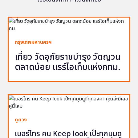
กรุงเทพมหานครฯ
เที่ยว วัดอุภัยราชบำรุง วัดญวน
ตลาดน้อย แรร์ไอเท็มแห่งกทม.
ดูดวง
เบอร์โทร คน Keep look เป๊ะทุกมุมดู