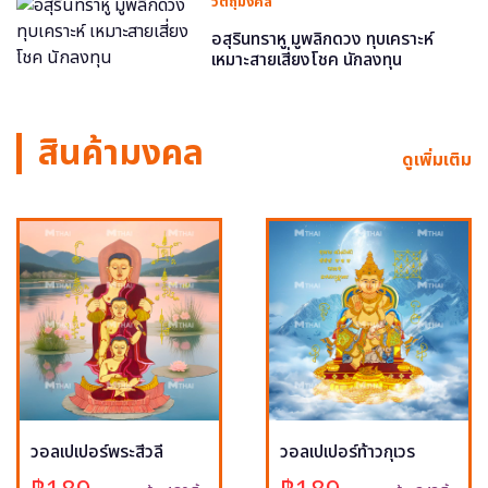
วัตถุมงคล
อสุรินทราหู มูพลิกดวง ทุบเคราะห์
เหมาะสายเสี่ยงโชค นักลงทุน
สินค้ามงคล
ดูเพิ่มเติม
วอลเปเปอร์พระสีวลี
วอลเปเปอร์ท้าวกุเวร