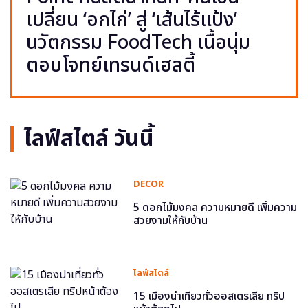
เปลี่ยน ‘อกไก่’ สู่ ‘เส้นไร้แป้ง’
นวัตกรรม FoodTech เนื้อนุ่ม
ตอบโจทย์เทรนด์เฮลตี้
ไลฟ์สไตล์ วันนี้
DECOR
5 ดอกไม้มงคล ความหมายดี เพิ่มความ
สวยงามให้กับบ้าน
ไลฟ์สไตล์
15 เมืองน่าเที่ยวทั่วออสเตรเลีย ทริป