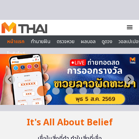
Skip to content
menu
หน้าแรก
ทำนายฝัน
ตรวจหวย
ผลบอล
ดูดวง
วอลเปเปอร
ไลฟ์สไตล์
It's All About Belief
เชื่อในสิ่งที่ทำ ทำในสิ่งที่เชื่อ