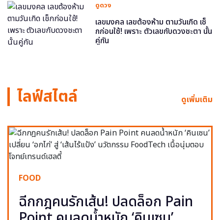
ดูดวง
เลขมงคล เลขต้องห้าม ตามวันเกิด เช็
กก่อนใช้! เพราะ ตัวเลขกับดวงชะตา นั้น
คู่กัน
ไลฟ์สไตล์
ดูเพิ่มเติม
FOOD
ฉีกกฎคนรักเส้น! ปลดล็อก Pain
Point คนลดน้ำหนัก ‘คินเซน’