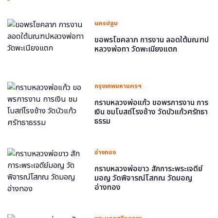
นครปฐม
ขอพรโชคลาภ การงาน ลอดใต้มณฑป
หลวงพ่อทา วัดพะเนียงแตก
กรุงเทพมหานครฯ
กราบหลวงพ่อแก้ว ขอพรการงาน การ
เงิน ชมโบสถ์โรงช้าง วัดบัวแก้วศรัทธา
ธรรม
อ่างทอง
กราบหลวงพ่อขาว สักการะพระเจดีย์
มอญ วัดพิจารณ์โสภณ วัดมอญ
อ่างทอง