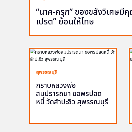
“นาค-ครุฑ” ของขลังวิเศษมีคุณ 
เปรต” ย้อนให้โทษ
สุพรรณบุรี
กราบหลวงพ่อ
สมปรารถนา ขอพรปลด
หนี้ วัดสำปะซิว สุพรรณบุรี