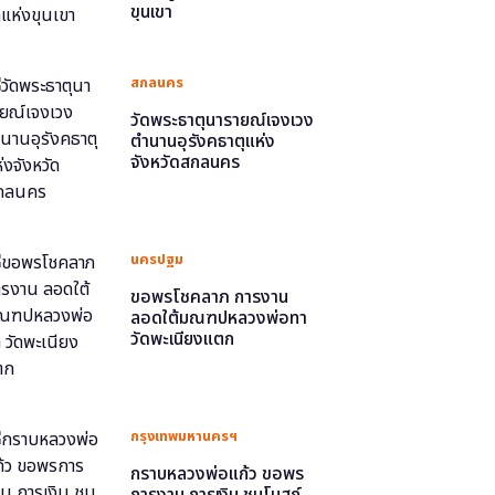
ขุนเขา
สกลนคร
วัดพระธาตุนารายณ์เจงเวง
ตำนานอุรังคธาตุแห่ง
จังหวัดสกลนคร
นครปฐม
ขอพรโชคลาภ การงาน
ลอดใต้มณฑปหลวงพ่อทา
วัดพะเนียงแตก
กรุงเทพมหานครฯ
กราบหลวงพ่อแก้ว ขอพร
การงาน การเงิน ชมโบสถ์