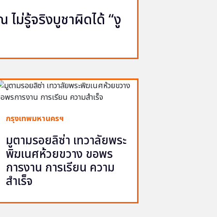
ไม่รู้จริงบูชาผิดได้ “งู
กรุงเทพมหานครฯ
มูตามรอยลิซ่า เทวาลัยพระ
พิฆเนศห้วยขวาง ขอพร
การงาน การเรียน ความ
สำเร็จ