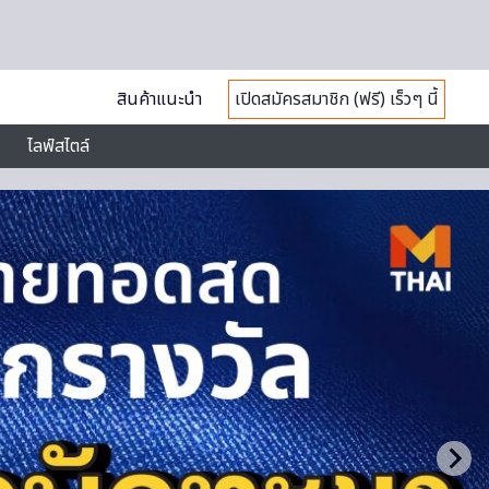
สินค้าแนะนำ
เปิดสมัครสมาชิก (ฟรี) เร็วๆ นี้
ไลฟ์สไตล์