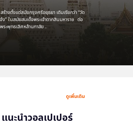
้างตั้งแต่สมัยกรุงศรีอยุธยา เดิมเรียกว่า “วัด
แจ้ง” ในสมัยสมเด็จพระเจ้าตากสินมหาราช ต่อ
พระพุทธเลิศหล้านภาลัย ..
ดูเพิ่มเติม
แนะนำวอลเปเปอร์