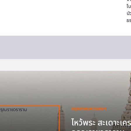
กรุงเทพมหานครฯ
ไหว้พระ สะเดาะเครา