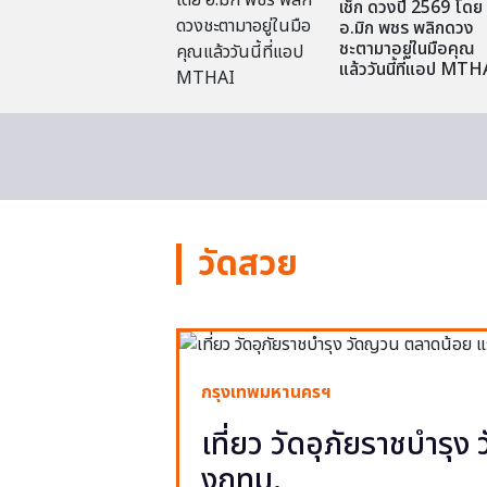
เช็ก ดวงปี 2569 โดย
อ.มิก พชร พลิกดวง
ชะตามาอยู่ในมือคุณ
แล้ววันนี้ที่แอป MTH
วัดสวย
กรุงเทพมหานครฯ
เที่ยว วัดอุภัยราชบำรุ
งกทม.