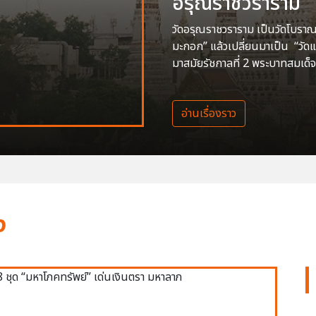
อรุณราชวราราม
วัดอรุณราชวราราม เป็นวัดโบราณสร
มะกอก” แล้วเปลี่ยนมาเป็น “วัด
มาสมัยรัชกาลที่ 2 พระบาทสมเด็จ
อ่านเรื่องราว
ง