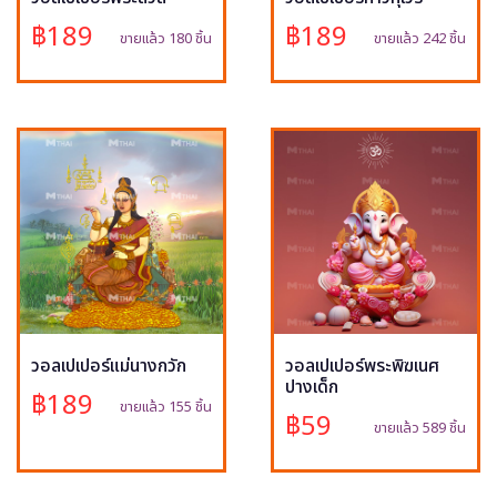
฿189
฿189
ขายแล้ว 180 ชิ้น
ขายแล้ว 242 ชิ้น
วอลเปเปอร์แม่นางกวัก
วอลเปเปอร์พระพิฆเนศ
ปางเด็ก
฿189
ขายแล้ว 155 ชิ้น
฿59
ขายแล้ว 589 ชิ้น