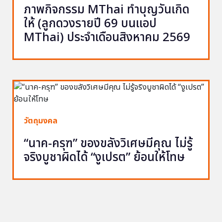
ภาพกิจกรรม MThai ทำบุญวันเกิด
ให้ (ลูกดวงรายปี 69 บนแอป
MThai) ประจำเดือนสิงหาคม 2569
วัตถุมงคล
“นาค-ครุฑ” ของขลังวิเศษมีคุณ ไม่รู้
จริงบูชาผิดได้ “งูเปรต” ย้อนให้โทษ