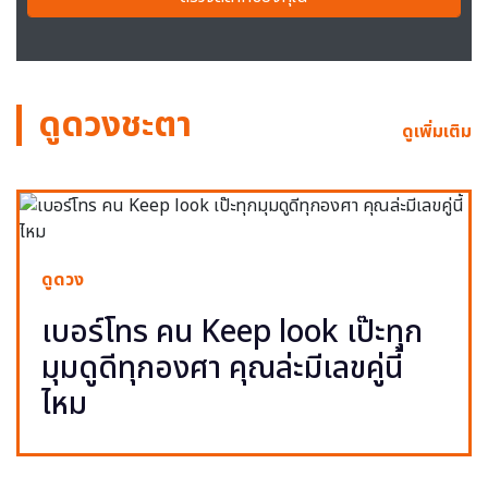
ดูดวงชะตา
ดูเพิ่มเติม
ดูดวง
เบอร์โทร คน Keep look เป๊ะทุก
มุมดูดีทุกองศา คุณล่ะมีเลขคู่นี้
ไหม