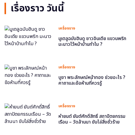
เรื่องราว วันนี้
เครื่องราง
มูเตลูฉบับฮินดู ชาวอินเดีย แขวนพริก
มะนาวไว้หน้าบ้านทำไม ?
เครื่องราง
บูชา พระลักษณ์หน้าทอง ช่วยอะไร ?
คาถาและข้อห้ามที่ควรรู้
เครื่องราง
หำยนต์ ยันต์ศักดิ์สิทธิ์ สถาปัตยกรรม
เรือน – วัดล้านนา ขับไล่สิ่งชั่วร้าย