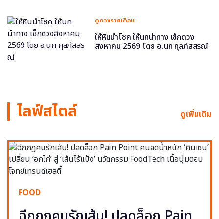
ดูดวงรายเดือน
ให้หินนำโชค ให้นกนำทาง เช็กดวง
สิงหาคม 2569 โดย อ.นก กุลภัสสรณ์
ไลฟ์สไตล์
ดูเพิ่มเติม
FOOD
ฉีกกฎคนรักเส้น! ปลดล็อก Pain