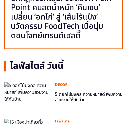
Point คนลดน้ำหนัก ‘คินเซน’
เปลี่ยน ‘อกไก่’ สู่ ‘เส้นไร้แป้ง’
นวัตกรรม FoodTech เนื้อนุ่ม
ตอบโจทย์เทรนด์เฮลตี้
ไลฟ์สไตล์ วันนี้
DECOR
5 ดอกไม้มงคล ความหมายดี เพิ่มความ
สวยงามให้กับบ้าน
ไลฟ์สไตล์