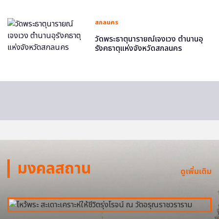
สกลนคร
วัดพระธาตุนารายณ์เจงเวง ตำนานอุ
รังคธาตุแห่งจังหวัดสกลนคร
มงคลสถาน
ดูเพิ่มเติม