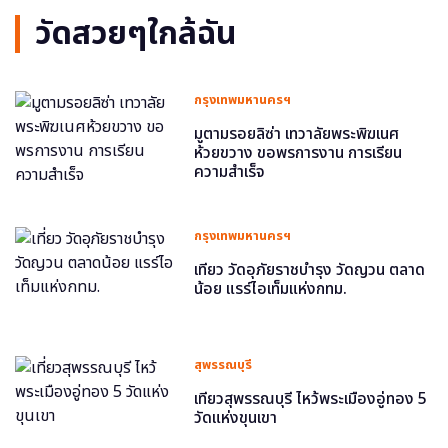
วัดสวยๆใกล้ฉัน
กรุงเทพมหานครฯ
มูตามรอยลิซ่า เทวาลัยพระพิฆเนศ
ห้วยขวาง ขอพรการงาน การเรียน
ความสำเร็จ
กรุงเทพมหานครฯ
เที่ยว วัดอุภัยราชบำรุง วัดญวน ตลาด
น้อย แรร์ไอเท็มแห่งกทม.
สุพรรณบุรี
เที่ยวสุพรรณบุรี ไหว้พระเมืองอู่ทอง 5
วัดแห่งขุนเขา