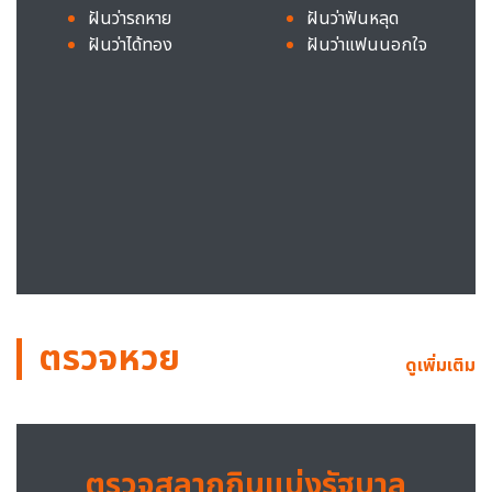
ฝันว่ารถหาย
ฝันว่าฟันหลุด
ฝันว่าได้ทอง
ฝันว่าแฟนนอกใจ
ตรวจหวย
ดูเพิ่มเติม
ตรวจสลากกินแบ่งรัฐบาล