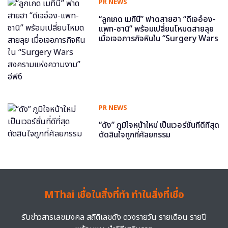
PR NEWS
“ลูกเกด เมทินี” ฟาดสายฮา “ดีเจอ๋อง-
แพท-ซานิ” พร้อมเปลี่ยนโหมดสายลุย
เมื่อเจอภารกิจหินใน “Surgery Wars
สงครามแห่งความงาม” อีพี6
PR NEWS
“ดัง” ภูมิใจหน้าใหม่ เป็นเวอร์ชั่นที่ดีที่สุด
ตัดสินใจถูกที่ศัลยกรรม
MThai เชื่อในสิ่งที่ทำ ทำในสิ่งที่เชื่อ
รับข่าวสารเลขมงคล สถิติเลขดัง ดวงรายวัน รายเดือน รายปี