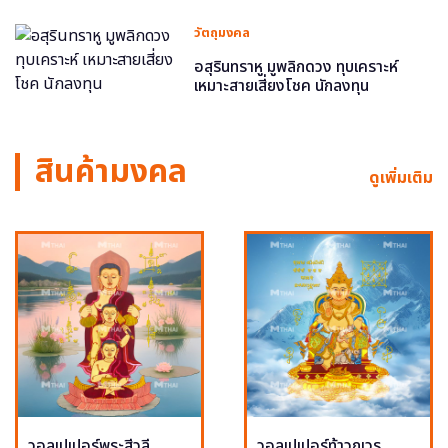
วัตถุมงคล
อสุรินทราหู มูพลิกดวง ทุบเคราะห์
เหมาะสายเสี่ยงโชค นักลงทุน
สินค้ามงคล
ดูเพิ่มเติม
วอลเปเปอร์พระสีวลี
วอลเปเปอร์ท้าวกุเวร