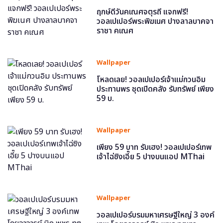
ฤกษ์ดีวันคเณศจตุรถี แจกฟรี!
วอลเปเปอร์พระพิฆเนศ ปางลาลบาคจา
ราชา คเณศ
Wallpaper
โหลดเลย! วอลเปเปอร์เจ้าแม่กวนอิม
ประทานพร ชุดเปิดคลัง รับทรัพย์ เพียง
59 บ.
Wallpaper
เพียง 59 บาท รับเฮง! วอลเปเปอร์เทพ
เจ้าไฉ่ซิงเอี๊ย 5 ปางบนแอป MThai
Wallpaper
วอลเปเปอร์บรมมหาเศรษฐีใหญ่ 3 องค์