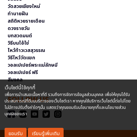
วัดสวยเชียงใหม่
ทำนายฝัน
สถิติหวยรายเดือน
ดวงรายวัน
บทสวดมนต์
วิธีบนไอ้ไข่
ไหว้ท้าวเวสสุวรรณ
วิธีไหว้วัดแขก
วอลเปเปอร์พระแม่ลักษมี
วอลเปเปอร์ ฟรี
สีมงคล
เว็บไซต์นี้ใช้คุกกี้
เพื่อการนำเสนอเนื้อหาที่ดี รวมถึงการจัดการข้อมูลส่วนบุคคล เพื่อให้คุณได้รับ
FOLLOW US
ประสบการณ์ที่ดีบนบริการของเว็บไซต์เรา หากคุณใช้บริการเว็บไซต์นี้ต่อไปโดย
ไม่มีการปรับตั้งค่าใดๆนั้น แสดงว่าคุณยอมรับนโยบายคุกกี้และนโยบายส่วน
บุคคลของเรา
ยอมรับ
เรียนรู้เพิ่มเติม