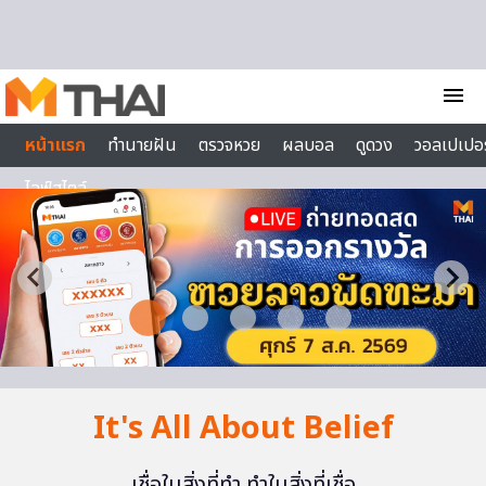
Skip to content
menu
หน้าแรก
ทำนายฝัน
ตรวจหวย
ผลบอล
ดูดวง
วอลเปเปอร
ไลฟ์สไตล์
It's All About Belief
เชื่อในสิ่งที่ทำ ทำในสิ่งที่เชื่อ