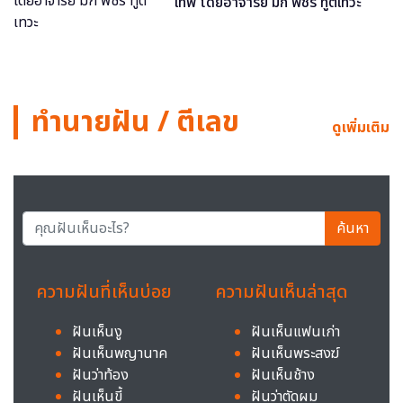
เทพ โดยอาจารย์ มิก พชร ทูตเทวะ
ทำนายฝัน / ตีเลข
ดูเพิ่มเติม
ค้นหา
ความฝันที่เห็นบ่อย
ความฝันเห็นล่าสุด
ฝันเห็นงู
ฝันเห็นแฟนเก่า
ฝันเห็นพญานาค
ฝันเห็นพระสงฆ์
ฝันว่าท้อง
ฝันเห็นช้าง
ฝันเห็นขี้
ฝันว่าตัดผม