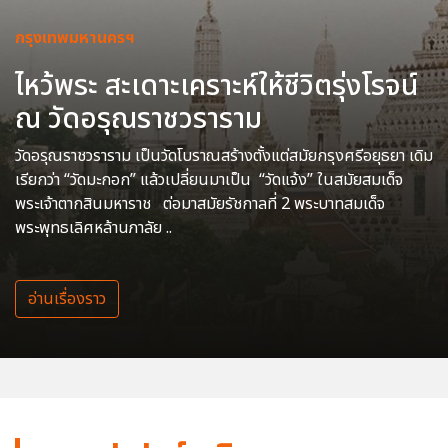
กรุงเทพมหานครฯ
ไหว้พระ สะเดาะเคราะห์ให้ชีวิตรุ่งโรจน์
ณ วัดอรุณราชวราราม
วัดอรุณราชวราราม เป็นวัดโบราณสร้างตั้งแต่สมัยกรุงศรีอยุธยา เดิม
เรียกว่า “วัดมะกอก” แล้วเปลี่ยนมาเป็น “วัดแจ้ง” ในสมัยสมเด็จ
พระเจ้าตากสินมหาราช ต่อมาสมัยรัชกาลที่ 2 พระบาทสมเด็จ
พระพุทธเลิศหล้านภาลัย ..
อ่านเรื่องราว