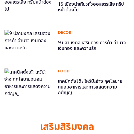
15 เมืองน่าเที่ยวทั่วออสเตรเลีย ทริป
หน้าต้องไป
DECOR
9 ปลามงคล เสริมดวง การค้า อำนาจ
เงินทอง และความรัก
FOOD
เทคนิคตั้งโต๊ะ ไหว้บ๊ะจ่าง กุศโลบาย
ถนอมอาหารและการแสดงความ
กตัญญู
เสริมสิริมงคล