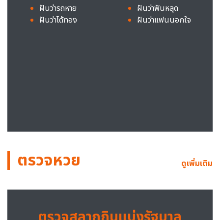
ฝันว่ารถหาย
ฝันว่าฟันหลุด
ฝันว่าได้ทอง
ฝันว่าแฟนนอกใจ
ตรวจหวย
ดูเพิ่มเติม
ตรวจสลากกินแบ่งรัฐบาล