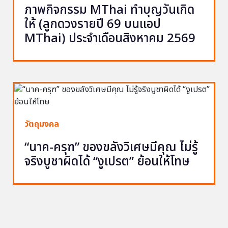
ภาพกิจกรรม MThai ทำบุญวันเกิด
ให้ (ลูกดวงรายปี 69 บนแอป
MThai) ประจำเดือนสิงหาคม 2569
วัตถุมงคล
“นาค-ครุฑ” ของขลังวิเศษมีคุณ ไม่รู้
จริงบูชาผิดได้ “งูเปรต” ย้อนให้โทษ