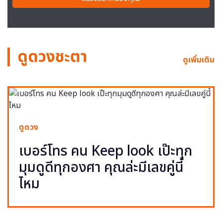
ดูดวงชะตา
ดูเพิ่มเติม
ดูดวง
เบอร์โทร คน Keep look เป๊ะทุก
มุมดูดีทุกองศา คุณล่ะมีเลขคู่นี้
ไหม