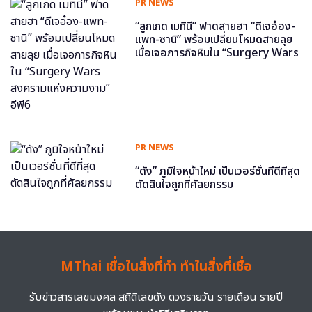
PR NEWS
“ลูกเกด เมทินี” ฟาดสายฮา “ดีเจอ๋อง-
แพท-ซานิ” พร้อมเปลี่ยนโหมดสายลุย
เมื่อเจอภารกิจหินใน “Surgery Wars
สงครามแห่งความงาม” อีพี6
PR NEWS
“ดัง” ภูมิใจหน้าใหม่ เป็นเวอร์ชั่นที่ดีที่สุด
ตัดสินใจถูกที่ศัลยกรรม
MThai เชื่อในสิ่งที่ทำ ทำในสิ่งที่เชื่อ
รับข่าวสารเลขมงคล สถิติเลขดัง ดวงรายวัน รายเดือน รายปี