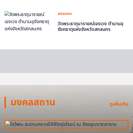
สกลนคร
วัดพระธาตุนารายณ์เจงเวง ตำนานอุ
รังคธาตุแห่งจังหวัดสกลนคร
มงคลสถาน
ดูเพิ่มเติม