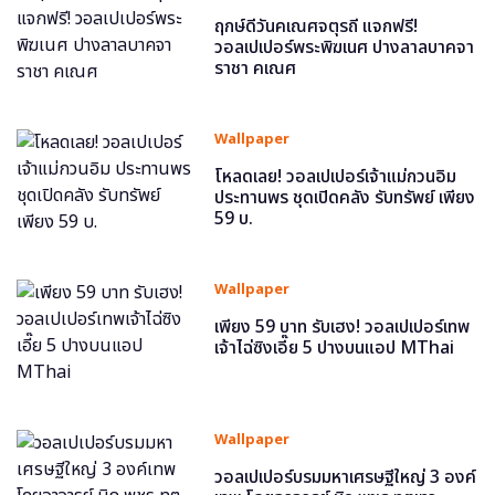
ฤกษ์ดีวันคเณศจตุรถี แจกฟรี!
วอลเปเปอร์พระพิฆเนศ ปางลาลบาคจา
ราชา คเณศ
Wallpaper
โหลดเลย! วอลเปเปอร์เจ้าแม่กวนอิม
ประทานพร ชุดเปิดคลัง รับทรัพย์ เพียง
59 บ.
Wallpaper
เพียง 59 บาท รับเฮง! วอลเปเปอร์เทพ
เจ้าไฉ่ซิงเอี๊ย 5 ปางบนแอป MThai
Wallpaper
วอลเปเปอร์บรมมหาเศรษฐีใหญ่ 3 องค์