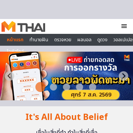
Skip to content
menu
หน้าแรก
ทำนายฝัน
ตรวจหวย
ผลบอล
ดูดวง
วอลเปเปอร
ไลฟ์สไตล์
It's All About Belief
เชื่อในสิ่งที่ทำ ทำในสิ่งที่เชื่อ