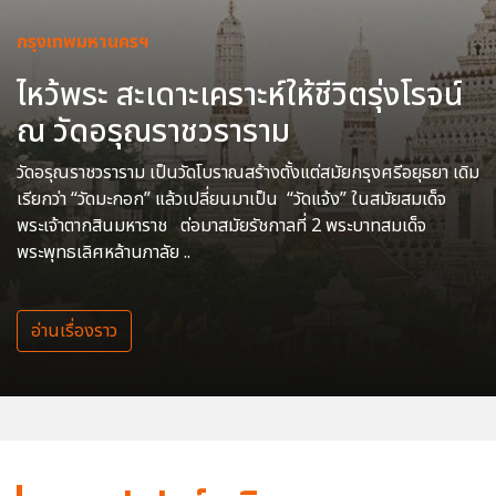
กรุงเทพมหานครฯ
ไหว้พระ สะเดาะเคราะห์ให้ชีวิตรุ่งโรจน์
ณ วัดอรุณราชวราราม
วัดอรุณราชวราราม เป็นวัดโบราณสร้างตั้งแต่สมัยกรุงศรีอยุธยา เดิม
เรียกว่า “วัดมะกอก” แล้วเปลี่ยนมาเป็น “วัดแจ้ง” ในสมัยสมเด็จ
พระเจ้าตากสินมหาราช ต่อมาสมัยรัชกาลที่ 2 พระบาทสมเด็จ
พระพุทธเลิศหล้านภาลัย ..
อ่านเรื่องราว