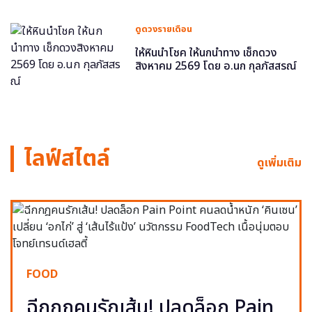
ดูดวงรายเดือน
ให้หินนำโชค ให้นกนำทาง เช็กดวง
สิงหาคม 2569 โดย อ.นก กุลภัสสรณ์
ไลฟ์สไตล์
ดูเพิ่มเติม
FOOD
ฉีกกฎคนรักเส้น! ปลดล็อก Pain