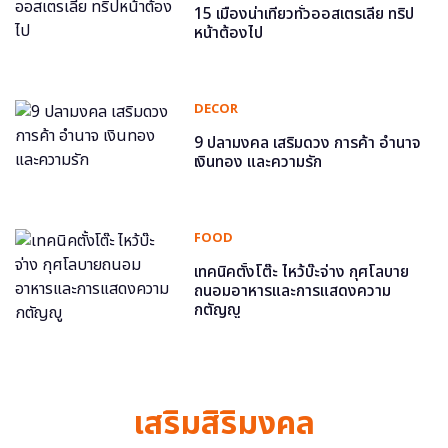
15 เมืองน่าเที่ยวทั่วออสเตรเลีย ทริป
หน้าต้องไป
DECOR
9 ปลามงคล เสริมดวง การค้า อำนาจ
เงินทอง และความรัก
FOOD
เทคนิคตั้งโต๊ะ ไหว้บ๊ะจ่าง กุศโลบาย
ถนอมอาหารและการแสดงความ
กตัญญู
เสริมสิริมงคล