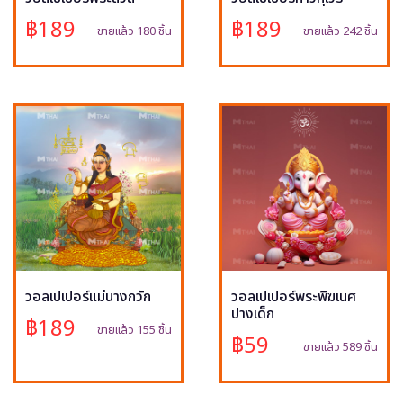
฿189
฿189
ขายแล้ว 180 ชิ้น
ขายแล้ว 242 ชิ้น
วอลเปเปอร์แม่นางกวัก
วอลเปเปอร์พระพิฆเนศ
ปางเด็ก
฿189
ขายแล้ว 155 ชิ้น
฿59
ขายแล้ว 589 ชิ้น