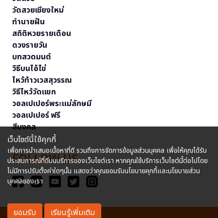
วัดสวยเชียงใหม่
ทำนายฝัน
สถิติหวยรายเดือน
ดวงรายวัน
บทสวดมนต์
วิธีบนไอ้ไข่
ไหว้ท้าวเวสสุวรรณ
วิธีไหว้วัดแขก
วอลเปเปอร์พระแม่ลักษมี
วอลเปเปอร์ ฟรี
สีมงคล
เว็บไซต์นี้ใช้คุกกี้
เพื่อการนำเสนอเนื้อหาที่ดี รวมถึงการจัดการข้อมูลส่วนบุคคล เพื่อให้คุณได้รับ
FOLLOW US
ประสบการณ์ที่ดีบนบริการของเว็บไซต์เรา หากคุณใช้บริการเว็บไซต์นี้ต่อไปโดย
ไม่มีการปรับตั้งค่าใดๆนั้น แสดงว่าคุณยอมรับนโยบายคุกกี้และนโยบายส่วน
บุคคลของเรา
ยอมรับ
เรียนรู้เพิ่มเติม