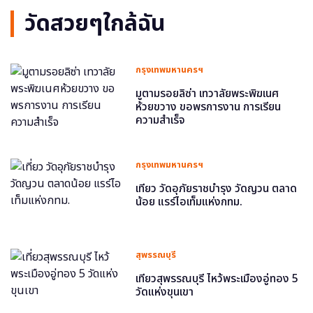
วัดสวยๆใกล้ฉัน
กรุงเทพมหานครฯ
มูตามรอยลิซ่า เทวาลัยพระพิฆเนศ
ห้วยขวาง ขอพรการงาน การเรียน
ความสำเร็จ
กรุงเทพมหานครฯ
เที่ยว วัดอุภัยราชบำรุง วัดญวน ตลาด
น้อย แรร์ไอเท็มแห่งกทม.
สุพรรณบุรี
เที่ยวสุพรรณบุรี ไหว้พระเมืองอู่ทอง 5
วัดแห่งขุนเขา