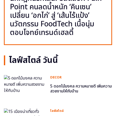
Point คนลดน้ำหนัก ‘คินเซน’
เปลี่ยน ‘อกไก่’ สู่ ‘เส้นไร้แป้ง’
นวัตกรรม FoodTech เนื้อนุ่ม
ตอบโจทย์เทรนด์เฮลตี้
ไลฟ์สไตล์ วันนี้
DECOR
5 ดอกไม้มงคล ความหมายดี เพิ่มความ
สวยงามให้กับบ้าน
ไลฟ์สไตล์