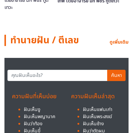
เทพ โดยอาจารย์ มิก พชร ทูตเทวะ
ทำนายฝัน / ตีเลข
ดูเพิ่มเติม
ค้นหา
ความฝันที่เห็นบ่อย
ความฝันเห็นล่าสุด
ฝันเห็นงู
ฝันเห็นแฟนเก่า
ฝันเห็นพญานาค
ฝันเห็นพระสงฆ์
ฝันว่าท้อง
ฝันเห็นช้าง
ฝันเห็นขี้
ฝันว่าตัดผม