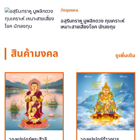
วัตถุมงคล
อสุรินทราหู มูพลิกดวง ทุบเคราะห์
เหมาะสายเสี่ยงโชค นักลงทุน
สินค้ามงคล
ดูเพิ่มเติม
วอลเปเปอร์พระสีวลี
วอลเปเปอร์ท้าวกุเวร