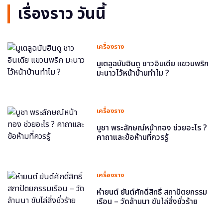
เรื่องราว วันนี้
เครื่องราง
มูเตลูฉบับฮินดู ชาวอินเดีย แขวนพริก
มะนาวไว้หน้าบ้านทำไม ?
เครื่องราง
บูชา พระลักษณ์หน้าทอง ช่วยอะไร ?
คาถาและข้อห้ามที่ควรรู้
เครื่องราง
หำยนต์ ยันต์ศักดิ์สิทธิ์ สถาปัตยกรรม
เรือน – วัดล้านนา ขับไล่สิ่งชั่วร้าย