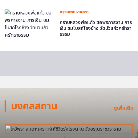
กรุงเทพมหานครฯ
กราบหลวงพ่อแก้ว ขอพรการงาน การ
เงิน ชมโบสถ์โรงช้าง วัดบัวแก้วศรัทธา
ธรรม
มงคลสถาน
ดูเพิ่มเติม