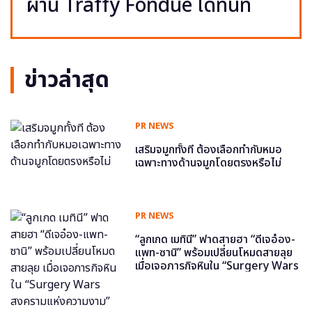
ผ่าน Traffy Fondue ได้ทันที
ข่าวล่าสุด
PR NEWS
เสริมจมูกทั้งที ต้องเลือกทำกับหมอ
เฉพาะทางด้านจมูกโดยตรงหรือไม่
PR NEWS
“ลูกเกด เมทินี” ฟาดสายฮา “ดีเจอ๋อง-
แพท-ซานิ” พร้อมเปลี่ยนโหมดสายลุย
เมื่อเจอภารกิจหินใน “Surgery Wars
สงครามแห่งความงาม” อีพี6