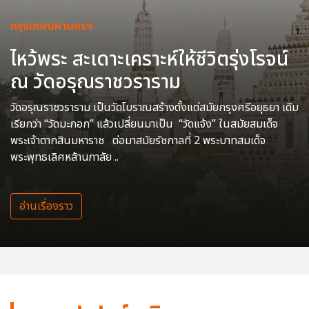
กรุงเทพมหานครฯ
ไหว้พระ สะเดาะเคราะห์ให้ชีวิตรุ่งโรจน์
ณ วัดอรุณราชวราราม
วัดอรุณราชวราราม เป็นวัดโบราณสร้างตั้งแต่สมัยกรุงศรีอยุธยา เดิม
เรียกว่า “วัดมะกอก” แล้วเปลี่ยนมาเป็น “วัดแจ้ง” ในสมัยสมเด็จ
พระเจ้าตากสินมหาราช ต่อมาสมัยรัชกาลที่ 2 พระบาทสมเด็จ
พระพุทธเลิศหล้านภาลัย ..
อ่านเรื่องราว