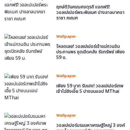
ฤกษ์ดีวันคเณศจตุรถี แจกฟรี!
วอลเปเปอร์พระพิฆเนศ ปางลาลบาคจา
ราชา คเณศ
Wallpaper
โหลดเลย! วอลเปเปอร์เจ้าแม่กวนอิม
ประทานพร ชุดเปิดคลัง รับทรัพย์ เพียง
59 บ.
Wallpaper
เพียง 59 บาท รับเฮง! วอลเปเปอร์เทพ
เจ้าไฉ่ซิงเอี๊ย 5 ปางบนแอป MThai
Wallpaper
วอลเปเปอร์บรมมหาเศรษฐีใหญ่ 3 องค์