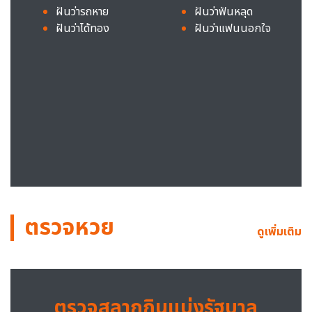
ฝันว่ารถหาย
ฝันว่าฟันหลุด
ฝันว่าได้ทอง
ฝันว่าแฟนนอกใจ
ตรวจหวย
ดูเพิ่มเติม
ตรวจสลากกินแบ่งรัฐบาล