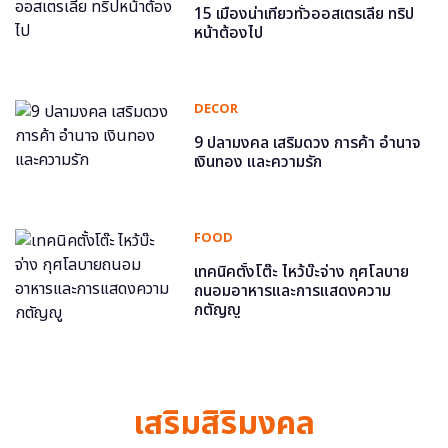
15 เมืองน่าเที่ยวทั่วออสเตรเลีย ทริป
หน้าต้องไป
DECOR
9 ปลามงคล เสริมดวง การค้า อำนาจ
เงินทอง และความรัก
FOOD
เทคนิคตั้งโต๊ะ ไหว้บ๊ะจ่าง กุศโลบาย
ถนอมอาหารและการแสดงความ
กตัญญู
เสริมสิริมงคล