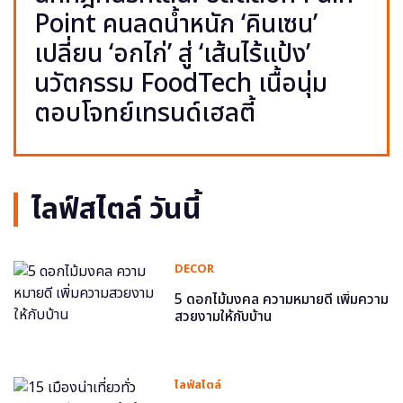
Point คนลดน้ำหนัก ‘คินเซน’
เปลี่ยน ‘อกไก่’ สู่ ‘เส้นไร้แป้ง’
นวัตกรรม FoodTech เนื้อนุ่ม
ตอบโจทย์เทรนด์เฮลตี้
ไลฟ์สไตล์ วันนี้
DECOR
5 ดอกไม้มงคล ความหมายดี เพิ่มความ
สวยงามให้กับบ้าน
ไลฟ์สไตล์