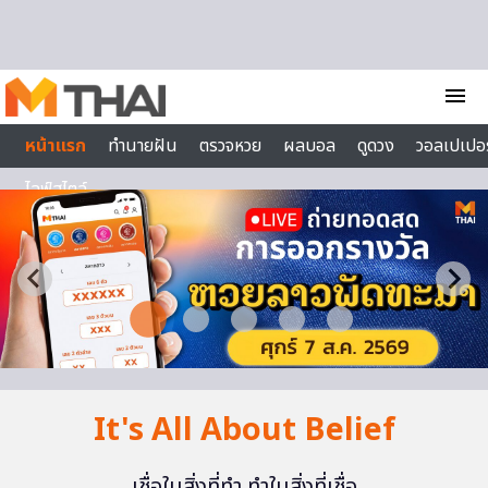
Skip to content
menu
หน้าแรก
ทำนายฝัน
ตรวจหวย
ผลบอล
ดูดวง
วอลเปเปอร
ไลฟ์สไตล์
It's All About Belief
เชื่อในสิ่งที่ทำ ทำในสิ่งที่เชื่อ