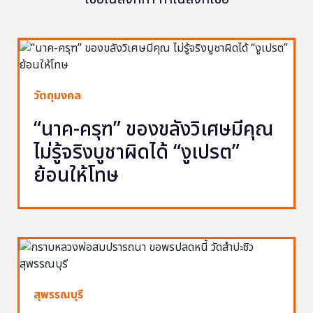
วัตถุมงคล
“นาค-ครุฑ” ของขลังวิเศษมีคุณ
ไม่รู้จริงบูชาผิดได้ “งูเปรต”
ย้อนให้โทษ
สุพรรณบุรี