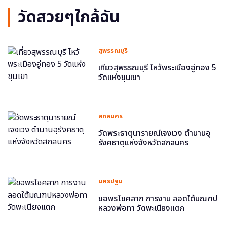
วัดสวยๆใกล้ฉัน
สุพรรณบุรี
เที่ยวสุพรรณบุรี ไหว้พระเมืองอู่ทอง 5
วัดแห่งขุนเขา
สกลนคร
วัดพระธาตุนารายณ์เจงเวง ตำนานอุ
รังคธาตุแห่งจังหวัดสกลนคร
นครปฐม
ขอพรโชคลาภ การงาน ลอดใต้มณฑป
หลวงพ่อทา วัดพะเนียงแตก