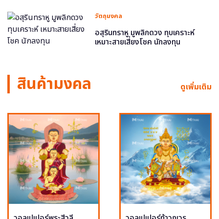
วัตถุมงคล
อสุรินทราหู มูพลิกดวง ทุบเคราะห์
เหมาะสายเสี่ยงโชค นักลงทุน
สินค้ามงคล
ดูเพิ่มเติม
วอลเปเปอร์พระสีวลี
วอลเปเปอร์ท้าวกุเวร