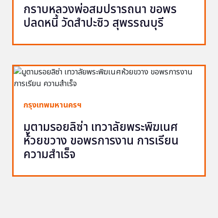
กราบหลวงพ่อสมปรารถนา ขอพร
ปลดหนี้ วัดสำปะซิว สุพรรณบุรี
กรุงเทพมหานครฯ
มูตามรอยลิซ่า เทวาลัยพระพิฆเนศ
ห้วยขวาง ขอพรการงาน การเรียน
ความสำเร็จ