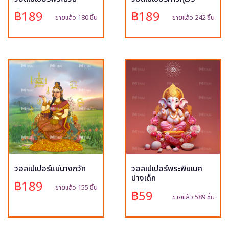
฿189
฿189
ขายแล้ว 180 ชิ้น
ขายแล้ว 242 ชิ้น
วอลเปเปอร์แม่นางกวัก
วอลเปเปอร์พระพิฆเนศ
ปางเด็ก
฿189
ขายแล้ว 155 ชิ้น
฿59
ขายแล้ว 589 ชิ้น