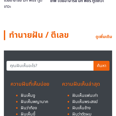
เทพ โดยอาจารย์ มิก พชร ทูตเทวะ
ทำนายฝัน / ตีเลข
ดูเพิ่มเติม
ค้นหา
ความฝันที่เห็นบ่อย
ความฝันเห็นล่าสุด
ฝันเห็นงู
ฝันเห็นแฟนเก่า
ฝันเห็นพญานาค
ฝันเห็นพระสงฆ์
ฝันว่าท้อง
ฝันเห็นช้าง
ฝันเห็นขี้
ฝันว่าตัดผม