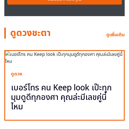
ดูดวงชะตา
ดูเพิ่มเติม
ดูดวง
เบอร์โทร คน Keep look เป๊ะทุก
มุมดูดีทุกองศา คุณล่ะมีเลขคู่นี้
ไหม