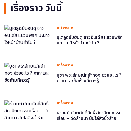
เรื่องราว วันนี้
เครื่องราง
มูเตลูฉบับฮินดู ชาวอินเดีย แขวนพริก
มะนาวไว้หน้าบ้านทำไม ?
เครื่องราง
บูชา พระลักษณ์หน้าทอง ช่วยอะไร ?
คาถาและข้อห้ามที่ควรรู้
เครื่องราง
หำยนต์ ยันต์ศักดิ์สิทธิ์ สถาปัตยกรรม
เรือน – วัดล้านนา ขับไล่สิ่งชั่วร้าย