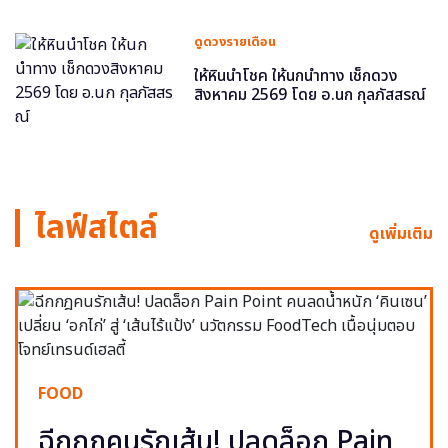
ดูดวงรายเดือน
ให้หินนำโชค ให้นกนำทาง เช็กดวง
สิงหาคม 2569 โดย อ.นก กุลภัสสรณ์
ไลฟ์สไตล์
ดูเพิ่มเติม
FOOD
ฉีกกฎคนรักเส้น! ปลดล็อก Pain