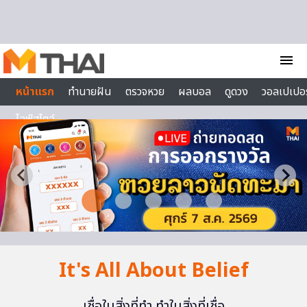
Skip to content
menu
หน้าแรก
ทำนายฝัน
ตรวจหวย
ผลบอล
ดูดวง
วอลเปเปอร
ไลฟ์สไตล์
It's All About Belief
เชื่อในสิ่งที่ทำ ทำในสิ่งที่เชื่อ