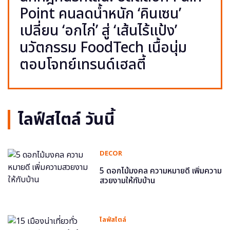
Point คนลดน้ำหนัก ‘คินเซน’
เปลี่ยน ‘อกไก่’ สู่ ‘เส้นไร้แป้ง’
นวัตกรรม FoodTech เนื้อนุ่ม
ตอบโจทย์เทรนด์เฮลตี้
ไลฟ์สไตล์ วันนี้
DECOR
5 ดอกไม้มงคล ความหมายดี เพิ่มความ
สวยงามให้กับบ้าน
ไลฟ์สไตล์