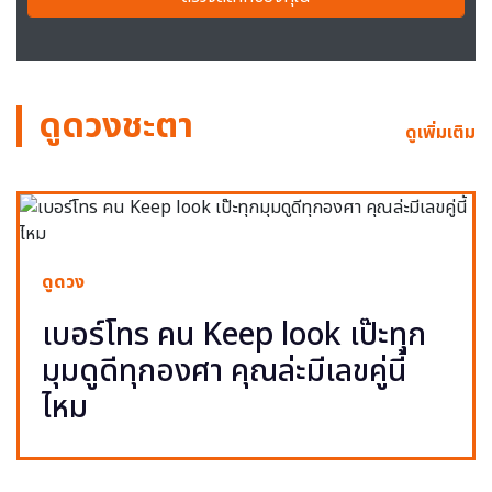
ดูดวงชะตา
ดูเพิ่มเติม
ดูดวง
เบอร์โทร คน Keep look เป๊ะทุก
มุมดูดีทุกองศา คุณล่ะมีเลขคู่นี้
ไหม