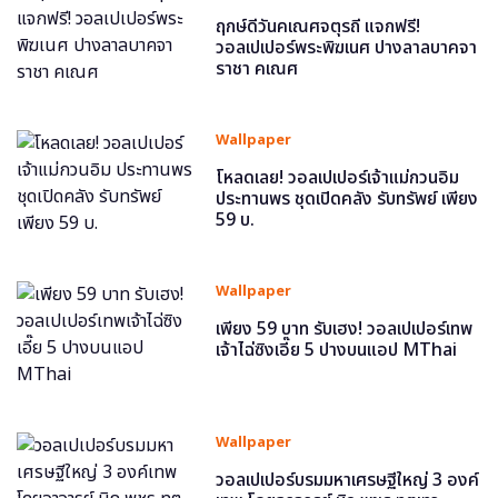
ฤกษ์ดีวันคเณศจตุรถี แจกฟรี!
วอลเปเปอร์พระพิฆเนศ ปางลาลบาคจา
ราชา คเณศ
Wallpaper
โหลดเลย! วอลเปเปอร์เจ้าแม่กวนอิม
ประทานพร ชุดเปิดคลัง รับทรัพย์ เพียง
59 บ.
Wallpaper
เพียง 59 บาท รับเฮง! วอลเปเปอร์เทพ
เจ้าไฉ่ซิงเอี๊ย 5 ปางบนแอป MThai
Wallpaper
วอลเปเปอร์บรมมหาเศรษฐีใหญ่ 3 องค์