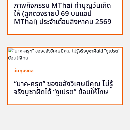
ภาพกิจกรรม MThai ทำบุญวันเกิด
ให้ (ลูกดวงรายปี 69 บนแอป
MThai) ประจำเดือนสิงหาคม 2569
วัตถุมงคล
“นาค-ครุฑ” ของขลังวิเศษมีคุณ ไม่รู้
จริงบูชาผิดได้ “งูเปรต” ย้อนให้โทษ