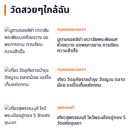
วัดสวยๆใกล้ฉัน
กรุงเทพมหานครฯ
มูตามรอยลิซ่า เทวาลัยพระพิฆเนศ
ห้วยขวาง ขอพรการงาน การเรียน
ความสำเร็จ
กรุงเทพมหานครฯ
เที่ยว วัดอุภัยราชบำรุง วัดญวน ตลาด
น้อย แรร์ไอเท็มแห่งกทม.
สุพรรณบุรี
เที่ยวสุพรรณบุรี ไหว้พระเมืองอู่ทอง 5
วัดแห่งขุนเขา