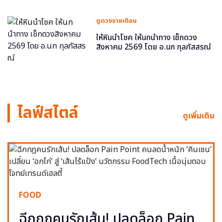
ดูดวงรายเดือน
ให้หินนำโชค ให้นกนำทาง เช็กดวง
สิงหาคม 2569 โดย อ.นก กุลภัสสรณ์
ไลฟ์สไตล์
ดูเพิ่มเติม
FOOD
ฉีกกฎคนรักเส้น! ปลดล็อก Pain