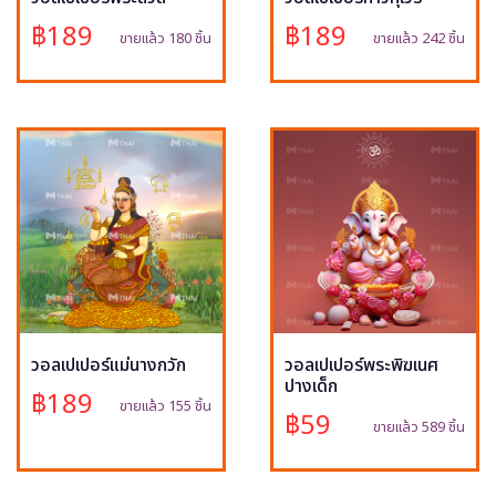
฿189
฿189
ขายแล้ว 180 ชิ้น
ขายแล้ว 242 ชิ้น
วอลเปเปอร์แม่นางกวัก
วอลเปเปอร์พระพิฆเนศ
ปางเด็ก
฿189
ขายแล้ว 155 ชิ้น
฿59
ขายแล้ว 589 ชิ้น