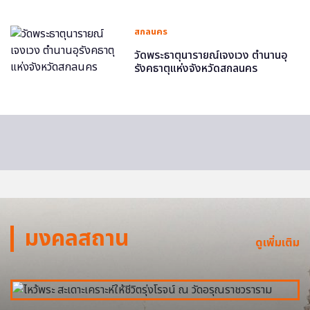
สกลนคร
วัดพระธาตุนารายณ์เจงเวง ตำนานอุ
รังคธาตุแห่งจังหวัดสกลนคร
มงคลสถาน
ดูเพิ่มเติม