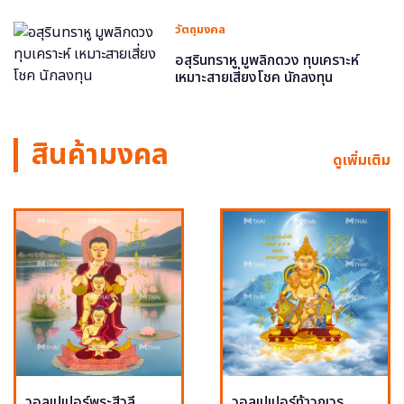
วัตถุมงคล
อสุรินทราหู มูพลิกดวง ทุบเคราะห์
เหมาะสายเสี่ยงโชค นักลงทุน
สินค้ามงคล
ดูเพิ่มเติม
วอลเปเปอร์พระสีวลี
วอลเปเปอร์ท้าวกุเวร