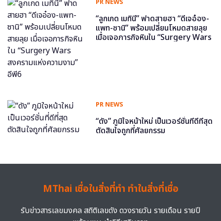
PR NEWS
“ลูกเกด เมทินี” ฟาดสายฮา “ดีเจอ๋อง-
แพท-ซานิ” พร้อมเปลี่ยนโหมดสายลุย
เมื่อเจอภารกิจหินใน “Surgery Wars
สงครามแห่งความงาม” อีพี6
PR NEWS
“ดัง” ภูมิใจหน้าใหม่ เป็นเวอร์ชั่นที่ดีที่สุด
ตัดสินใจถูกที่ศัลยกรรม
MThai เชื่อในสิ่งที่ทำ ทำในสิ่งที่เชื่อ
รับข่าวสารเลขมงคล สถิติเลขดัง ดวงรายวัน รายเดือน รายปี