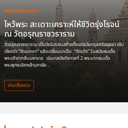
กรุงเทพมหานครฯ
ไหว้พระ สะเดาะเคราะห์ให้ชีวิตรุ่งโรจน์
ณ วัดอรุณราชวราราม
วัดอรุณราชวราราม เป็นวัดโบราณสร้างตั้งแต่สมัยกรุงศรีอยุธยา เดิม
เรียกว่า “วัดมะกอก” แล้วเปลี่ยนมาเป็น “วัดแจ้ง” ในสมัยสมเด็จ
พระเจ้าตากสินมหาราช ต่อมาสมัยรัชกาลที่ 2 พระบาทสมเด็จ
พระพุทธเลิศหล้านภาลัย ..
อ่านเรื่องราว