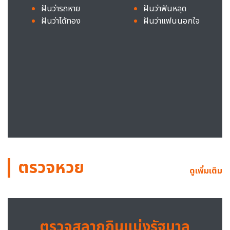
ฝันว่ารถหาย
ฝันว่าฟันหลุด
ฝันว่าได้ทอง
ฝันว่าแฟนนอกใจ
ตรวจหวย
ดูเพิ่มเติม
ตรวจสลากกินแบ่งรัฐบาล