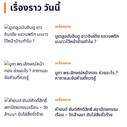
เรื่องราว วันนี้
เครื่องราง
มูเตลูฉบับฮินดู ชาวอินเดีย แขวนพริก
มะนาวไว้หน้าบ้านทำไม ?
เครื่องราง
บูชา พระลักษณ์หน้าทอง ช่วยอะไร ?
คาถาและข้อห้ามที่ควรรู้
เครื่องราง
หำยนต์ ยันต์ศักดิ์สิทธิ์ สถาปัตยกรรม
เรือน – วัดล้านนา ขับไล่สิ่งชั่วร้าย