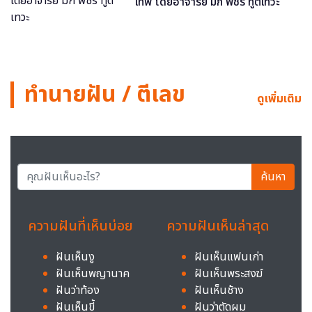
เทพ โดยอาจารย์ มิก พชร ทูตเทวะ
ทำนายฝัน / ตีเลข
ดูเพิ่มเติม
ค้นหา
ความฝันที่เห็นบ่อย
ความฝันเห็นล่าสุด
ฝันเห็นงู
ฝันเห็นแฟนเก่า
ฝันเห็นพญานาค
ฝันเห็นพระสงฆ์
ฝันว่าท้อง
ฝันเห็นช้าง
ฝันเห็นขี้
ฝันว่าตัดผม