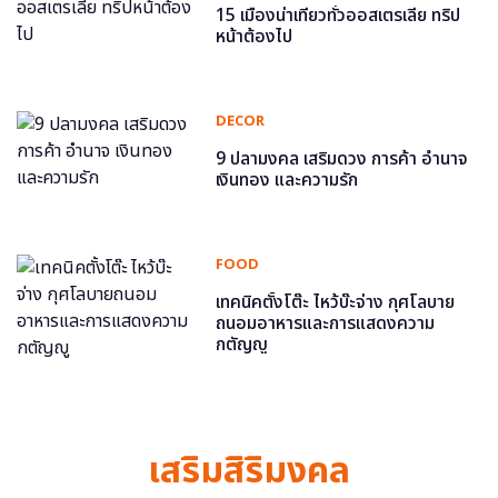
15 เมืองน่าเที่ยวทั่วออสเตรเลีย ทริป
หน้าต้องไป
DECOR
9 ปลามงคล เสริมดวง การค้า อำนาจ
เงินทอง และความรัก
FOOD
เทคนิคตั้งโต๊ะ ไหว้บ๊ะจ่าง กุศโลบาย
ถนอมอาหารและการแสดงความ
กตัญญู
เสริมสิริมงคล