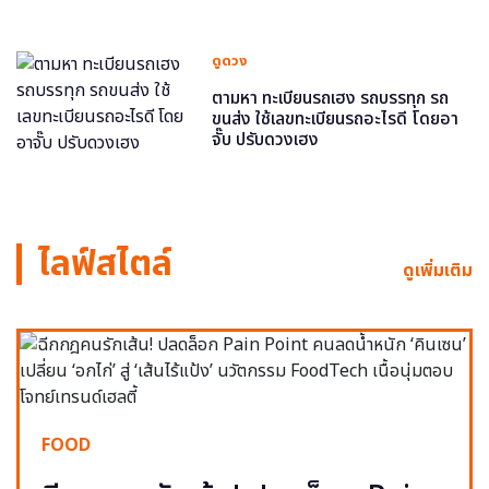
ดูดวง
ตามหา ทะเบียนรถเฮง รถบรรทุก รถ
ขนส่ง ใช้เลขทะเบียนรถอะไรดี โดยอา
จั๊บ ปรับดวงเฮง
ไลฟ์สไตล์
ดูเพิ่มเติม
FOOD