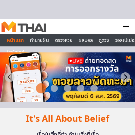
Skip to content
menu
หน้าแรก
ทำนายฝัน
ตรวจหวย
ผลบอล
ดูดวง
วอลเปเปอร
ไลฟ์สไตล์
It's All About Belief
เชื่อในสิ่งที่ทำ ทำในสิ่งที่เชื่อ