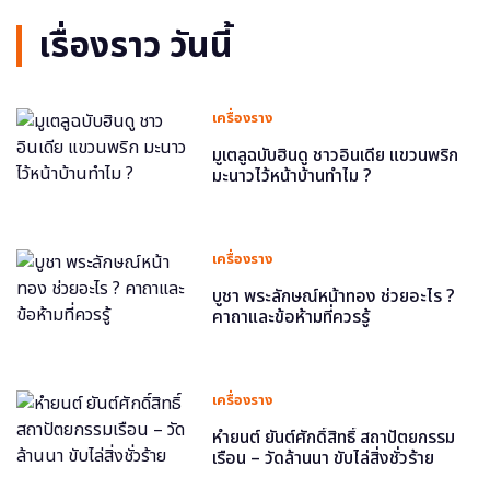
เรื่องราว วันนี้
เครื่องราง
มูเตลูฉบับฮินดู ชาวอินเดีย แขวนพริก
มะนาวไว้หน้าบ้านทำไม ?
เครื่องราง
บูชา พระลักษณ์หน้าทอง ช่วยอะไร ?
คาถาและข้อห้ามที่ควรรู้
เครื่องราง
หำยนต์ ยันต์ศักดิ์สิทธิ์ สถาปัตยกรรม
เรือน – วัดล้านนา ขับไล่สิ่งชั่วร้าย