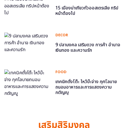
15 เมืองน่าเที่ยวทั่วออสเตรเลีย ทริป
หน้าต้องไป
DECOR
9 ปลามงคล เสริมดวง การค้า อำนาจ
เงินทอง และความรัก
FOOD
เทคนิคตั้งโต๊ะ ไหว้บ๊ะจ่าง กุศโลบาย
ถนอมอาหารและการแสดงความ
กตัญญู
เสริมสิริมงคล