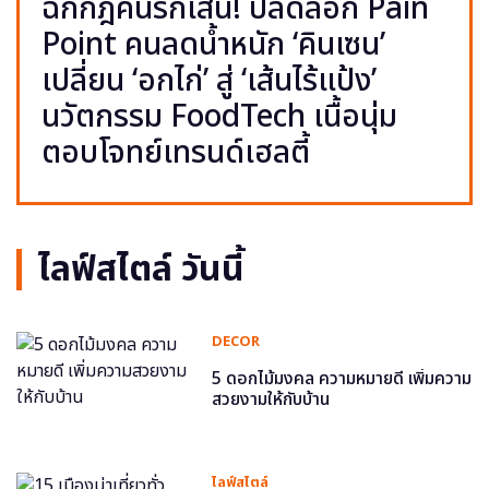
ฉีกกฎคนรักเส้น! ปลดล็อก Pain
Point คนลดน้ำหนัก ‘คินเซน’
เปลี่ยน ‘อกไก่’ สู่ ‘เส้นไร้แป้ง’
นวัตกรรม FoodTech เนื้อนุ่ม
ตอบโจทย์เทรนด์เฮลตี้
ไลฟ์สไตล์ วันนี้
DECOR
5 ดอกไม้มงคล ความหมายดี เพิ่มความ
สวยงามให้กับบ้าน
ไลฟ์สไตล์