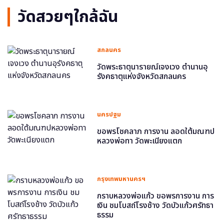
วัดสวยๆใกล้ฉัน
สกลนคร
วัดพระธาตุนารายณ์เจงเวง ตำนานอุ
รังคธาตุแห่งจังหวัดสกลนคร
นครปฐม
ขอพรโชคลาภ การงาน ลอดใต้มณฑป
หลวงพ่อทา วัดพะเนียงแตก
กรุงเทพมหานครฯ
กราบหลวงพ่อแก้ว ขอพรการงาน การ
เงิน ชมโบสถ์โรงช้าง วัดบัวแก้วศรัทธา
ธรรม