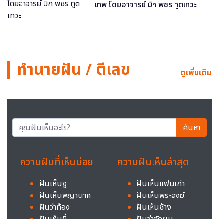
เทพ โดยอาจารย์ มิก พชร ทูตเทวะ
ทำนายฝัน / ตีเลข
ดูเพิ่มเติม
ค้นหา
ความฝันที่เห็นบ่อย
ความฝันเห็นล่าสุด
ฝันเห็นงู
ฝันเห็นแฟนเก่า
ฝันเห็นพญานาค
ฝันเห็นพระสงฆ์
ฝันว่าท้อง
ฝันเห็นช้าง
ฝันเห็นขี้
ฝันว่าตัดผม