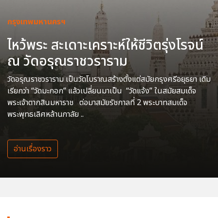
กรุงเทพมหานครฯ
ไหว้พระ สะเดาะเคราะห์ให้ชีวิตรุ่งโรจน์
ณ วัดอรุณราชวราราม
วัดอรุณราชวราราม เป็นวัดโบราณสร้างตั้งแต่สมัยกรุงศรีอยุธยา เดิม
เรียกว่า “วัดมะกอก” แล้วเปลี่ยนมาเป็น “วัดแจ้ง” ในสมัยสมเด็จ
พระเจ้าตากสินมหาราช ต่อมาสมัยรัชกาลที่ 2 พระบาทสมเด็จ
พระพุทธเลิศหล้านภาลัย ..
อ่านเรื่องราว