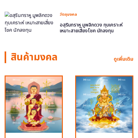
วัตถุมงคล
อสุรินทราหู มูพลิกดวง ทุบเคราะห์
เหมาะสายเสี่ยงโชค นักลงทุน
สินค้ามงคล
ดูเพิ่มเติม