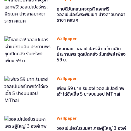
ฤกษ์ดีวันคเณศจตุรถี แจกฟรี!
วอลเปเปอร์พระพิฆเนศ ปางลาลบาคจา
ราชา คเณศ
Wallpaper
โหลดเลย! วอลเปเปอร์เจ้าแม่กวนอิม
ประทานพร ชุดเปิดคลัง รับทรัพย์ เพียง
59 บ.
Wallpaper
เพียง 59 บาท รับเฮง! วอลเปเปอร์เทพ
เจ้าไฉ่ซิงเอี๊ย 5 ปางบนแอป MThai
Wallpaper
วอลเปเปอร์บรมมหาเศรษฐีใหญ่ 3 องค์