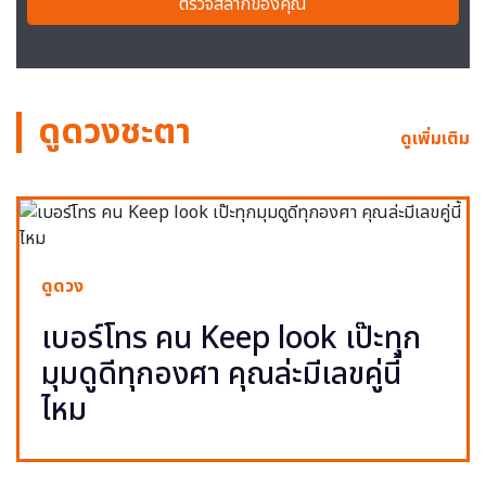
ตรวจสลากของคุณ
ดูดวงชะตา
ดูเพิ่มเติม
ดูดวง
เบอร์โทร คน Keep look เป๊ะทุก
มุมดูดีทุกองศา คุณล่ะมีเลขคู่นี้
ไหม