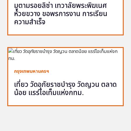
มูตามรอยลิซ่า เทวาลัยพระพิฆเนศ
ห้วยขวาง ขอพรการงาน การเรียน
ความสำเร็จ
กรุงเทพมหานครฯ
เที่ยว วัดอุภัยราชบำรุง วัดญวน ตลาด
น้อย แรร์ไอเท็มแห่งกทม.