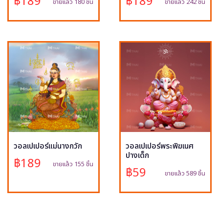
฿189
฿189
ขายแล้ว 180 ชิ้น
ขายแล้ว 242 ชิ้น
วอลเปเปอร์แม่นางกวัก
วอลเปเปอร์พระพิฆเนศ
ปางเด็ก
฿189
ขายแล้ว 155 ชิ้น
฿59
ขายแล้ว 589 ชิ้น