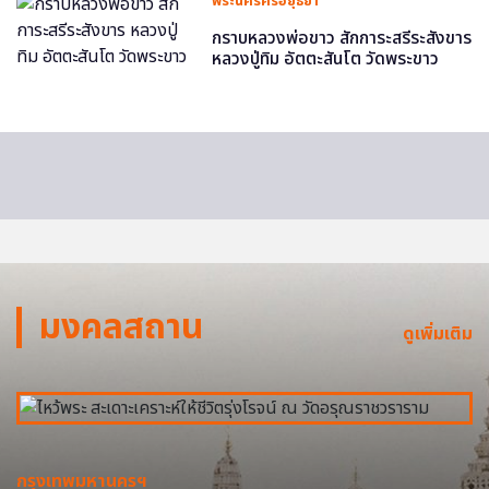
พระนครศรีอยุธยา
กราบหลวงพ่อขาว สักการะสรีระสังขาร
หลวงปู่ทิม อัตตะสันโต วัดพระขาว
มงคลสถาน
ดูเพิ่มเติม
กรุงเทพมหานครฯ