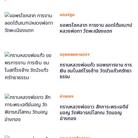
นครปฐม
ขอพรโชคลาภ การงาน ลอดใต้มณฑป
หลวงพ่อทา วัดพะเนียงแตก
กรุงเทพมหานครฯ
กราบหลวงพ่อแก้ว ขอพรการงาน การ
เงิน ชมโบสถ์โรงช้าง วัดบัวแก้วศรัทธา
ธรรม
อ่างทอง
กราบหลวงพ่อขาว สักการะพระเจดีย์
มอญ วัดพิจารณ์โสภณ วัดมอญ
อ่างทอง