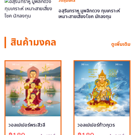
วัตถุมงคล
อสุรินทราหู มูพลิกดวง ทุบเคราะห์
เหมาะสายเสี่ยงโชค นักลงทุน
สินค้ามงคล
ดูเพิ่มเติม
วอลเปเปอร์พระสีวลี
วอลเปเปอร์ท้าวกุเวร