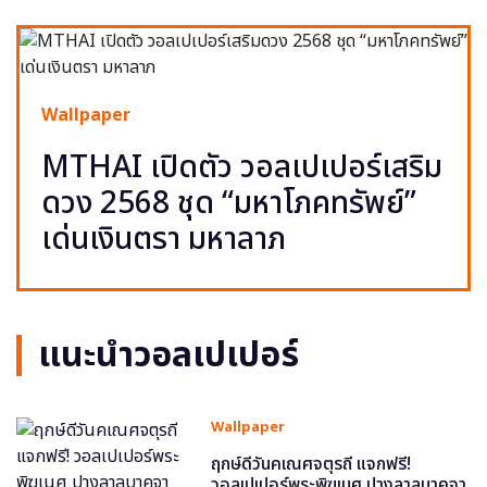
Wallpaper
MTHAI เปิดตัว วอลเปเปอร์เสริม
ดวง 2568 ชุด “มหาโภคทรัพย์”
เด่นเงินตรา มหาลาภ
แนะนำวอลเปเปอร์
Wallpaper
ฤกษ์ดีวันคเณศจตุรถี แจกฟรี!
วอลเปเปอร์พระพิฆเนศ ปางลาลบาคจา