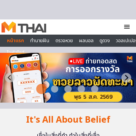
Skip to content
menu
หน้าแรก
ทำนายฝัน
ตรวจหวย
ผลบอล
ดูดวง
วอลเปเปอร
ไลฟ์สไตล์
It's All About Belief
เชื่อในสิ่งที่ทำ ทำในสิ่งที่เชื่อ