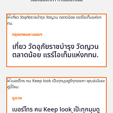
กรุงเทพมหานครฯ
เที่ยว วัดอุภัยราชบำรุง วัดญวน
ตลาดน้อย แรร์ไอเท็มแห่งกทม.
ดูดวง
เบอร์โทร คน Keep look เป๊ะทุกมุมดู