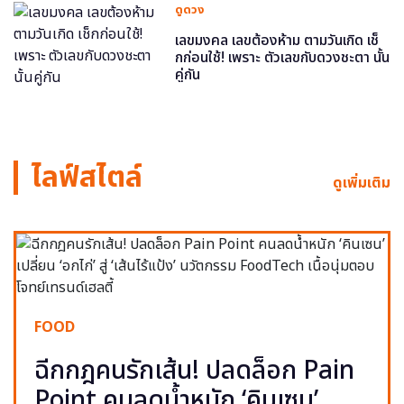
ดูดวง
เลขมงคล เลขต้องห้าม ตามวันเกิด เช็
กก่อนใช้! เพราะ ตัวเลขกับดวงชะตา นั้น
คู่กัน
ไลฟ์สไตล์
ดูเพิ่มเติม
FOOD
ฉีกกฎคนรักเส้น! ปลดล็อก Pain
Point คนลดน้ำหนัก ‘คินเซน’