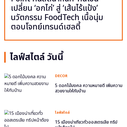
เปลี่ยน ‘อกไก่’ สู่ ‘เส้นไร้แป้ง’
นวัตกรรม FoodTech เนื้อนุ่ม
ตอบโจทย์เทรนด์เฮลตี้
ไลฟ์สไตล์ วันนี้
DECOR
5 ดอกไม้มงคล ความหมายดี เพิ่มความ
สวยงามให้กับบ้าน
ไลฟ์สไตล์
15 เมืองน่าเที่ยวทั่วออสเตรเลีย ทริป