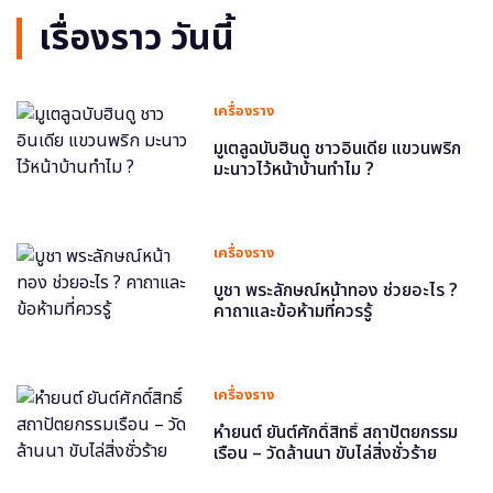
เรื่องราว วันนี้
เครื่องราง
มูเตลูฉบับฮินดู ชาวอินเดีย แขวนพริก
มะนาวไว้หน้าบ้านทำไม ?
เครื่องราง
บูชา พระลักษณ์หน้าทอง ช่วยอะไร ?
คาถาและข้อห้ามที่ควรรู้
เครื่องราง
หำยนต์ ยันต์ศักดิ์สิทธิ์ สถาปัตยกรรม
เรือน – วัดล้านนา ขับไล่สิ่งชั่วร้าย