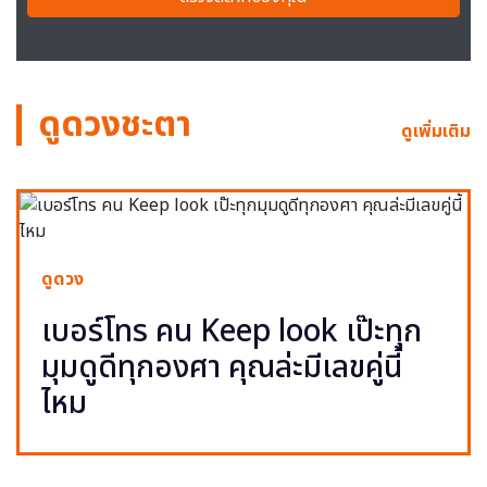
ดูดวงชะตา
ดูเพิ่มเติม
ดูดวง
เบอร์โทร คน Keep look เป๊ะทุก
มุมดูดีทุกองศา คุณล่ะมีเลขคู่นี้
ไหม