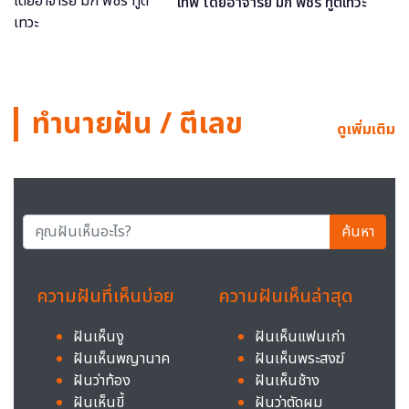
เทพ โดยอาจารย์ มิก พชร ทูตเทวะ
ทำนายฝัน / ตีเลข
ดูเพิ่มเติม
ค้นหา
ความฝันที่เห็นบ่อย
ความฝันเห็นล่าสุด
ฝันเห็นงู
ฝันเห็นแฟนเก่า
ฝันเห็นพญานาค
ฝันเห็นพระสงฆ์
ฝันว่าท้อง
ฝันเห็นช้าง
ฝันเห็นขี้
ฝันว่าตัดผม