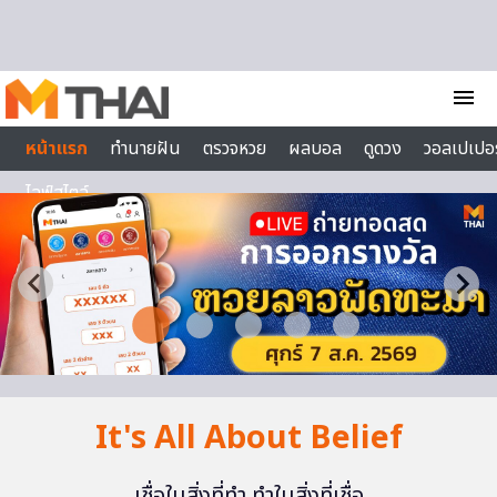
Skip to content
menu
หน้าแรก
ทำนายฝัน
ตรวจหวย
ผลบอล
ดูดวง
วอลเปเปอร
ไลฟ์สไตล์
It's All About Belief
เชื่อในสิ่งที่ทำ ทำในสิ่งที่เชื่อ