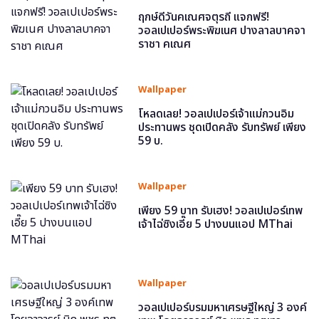
ฤกษ์ดีวันคเณศจตุรถี แจกฟรี!
วอลเปเปอร์พระพิฆเนศ ปางลาลบาคจา
ราชา คเณศ
Wallpaper
โหลดเลย! วอลเปเปอร์เจ้าแม่กวนอิม
ประทานพร ชุดเปิดคลัง รับทรัพย์ เพียง
59 บ.
Wallpaper
เพียง 59 บาท รับเฮง! วอลเปเปอร์เทพ
เจ้าไฉ่ซิงเอี๊ย 5 ปางบนแอป MThai
Wallpaper
วอลเปเปอร์บรมมหาเศรษฐีใหญ่ 3 องค์