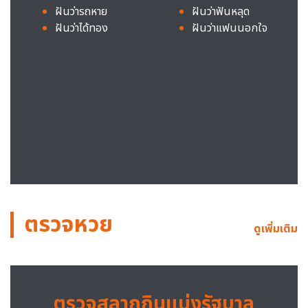
ฝันว่ารถหาย
ฝันว่าฟันหลุด
ฝันว่าได้ทอง
ฝันว่าแฟนนอกใจ
ตรวจหวย
ดูเพิ่มเติม
ตรวจสลากกินแบ่งรัฐบาล