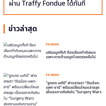
ผ่าน Traffy Fondue ได้ทันที
ข่าวล่าสุด
PR NEWS
เสริมจมูกทั้งที ต้องเลือกทำกับหมอ
เฉพาะทางด้านจมูกโดยตรงหรือไม่
PR NEWS
“ลูกเกด เมทินี” ฟาดสายฮา “ดีเจอ๋อง-
แพท-ซานิ” พร้อมเปลี่ยนโหมดสายลุย
เมื่อเจอภารกิจหินใน “Surgery Wars
สงครามแห่งความงาม” อีพี6