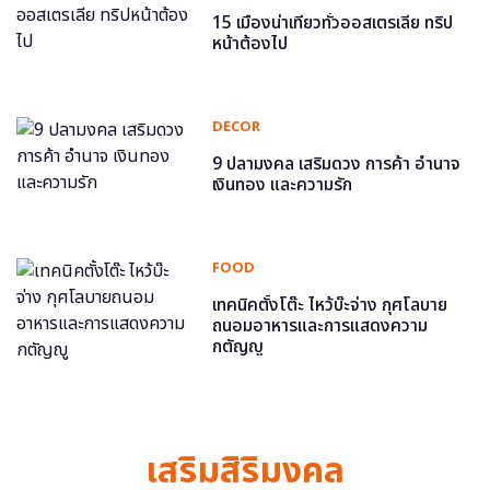
15 เมืองน่าเที่ยวทั่วออสเตรเลีย ทริป
หน้าต้องไป
DECOR
9 ปลามงคล เสริมดวง การค้า อำนาจ
เงินทอง และความรัก
FOOD
เทคนิคตั้งโต๊ะ ไหว้บ๊ะจ่าง กุศโลบาย
ถนอมอาหารและการแสดงความ
กตัญญู
เสริมสิริมงคล