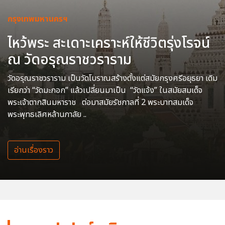
กรุงเทพมหานครฯ
ไหว้พระ สะเดาะเคราะห์ให้ชีวิตรุ่งโรจน์
ณ วัดอรุณราชวราราม
วัดอรุณราชวราราม เป็นวัดโบราณสร้างตั้งแต่สมัยกรุงศรีอยุธยา เดิม
เรียกว่า “วัดมะกอก” แล้วเปลี่ยนมาเป็น “วัดแจ้ง” ในสมัยสมเด็จ
พระเจ้าตากสินมหาราช ต่อมาสมัยรัชกาลที่ 2 พระบาทสมเด็จ
พระพุทธเลิศหล้านภาลัย ..
อ่านเรื่องราว