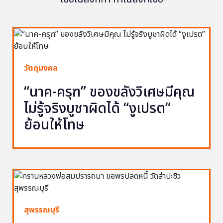
วัตถุมงคล
“นาค-ครุฑ” ของขลังวิเศษมีคุณ
ไม่รู้จริงบูชาผิดได้ “งูเปรต”
ย้อนให้โทษ
สุพรรณบุรี