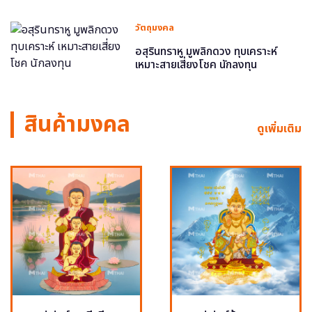
วัตถุมงคล
อสุรินทราหู มูพลิกดวง ทุบเคราะห์
เหมาะสายเสี่ยงโชค นักลงทุน
สินค้ามงคล
ดูเพิ่มเติม