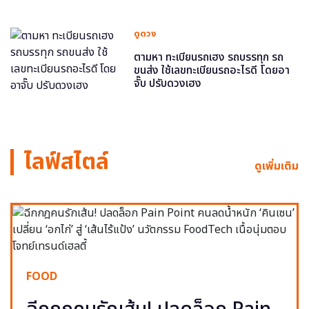
ดูดวง
ตามหา ทะเบียนรถเฮง รถบรรทุก รถ
ขนส่ง ใช้เลขทะเบียนรถอะไรดี โดยอา
จั๊บ ปรับดวงเฮง
ไลฟ์สไตล์
ดูเพิ่มเติม
FOOD