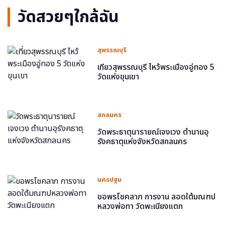
วัดสวยๆใกล้ฉัน
สุพรรณบุรี
เที่ยวสุพรรณบุรี ไหว้พระเมืองอู่ทอง 5
วัดแห่งขุนเขา
สกลนคร
วัดพระธาตุนารายณ์เจงเวง ตำนานอุ
รังคธาตุแห่งจังหวัดสกลนคร
นครปฐม
ขอพรโชคลาภ การงาน ลอดใต้มณฑป
หลวงพ่อทา วัดพะเนียงแตก