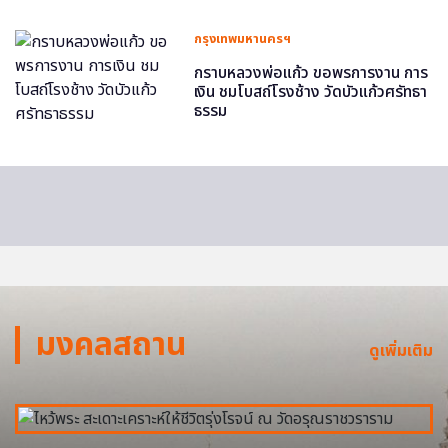
กรุงเทพมหานครฯ
กราบหลวงพ่อแก้ว ขอพรการงาน การ
เงิน ชมโบสถ์โรงช้าง วัดบัวแก้วศรัทธา
ธรรม
มงคลสถาน
ดูเพิ่มเติม