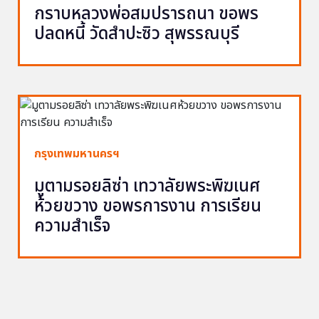
กราบหลวงพ่อสมปรารถนา ขอพร
ปลดหนี้ วัดสำปะซิว สุพรรณบุรี
กรุงเทพมหานครฯ
มูตามรอยลิซ่า เทวาลัยพระพิฆเนศ
ห้วยขวาง ขอพรการงาน การเรียน
ความสำเร็จ