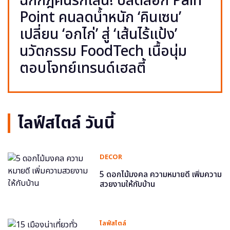
ฉีกกฎคนรักเส้น! ปลดล็อก Pain
Point คนลดน้ำหนัก ‘คินเซน’
เปลี่ยน ‘อกไก่’ สู่ ‘เส้นไร้แป้ง’
นวัตกรรม FoodTech เนื้อนุ่ม
ตอบโจทย์เทรนด์เฮลตี้
ไลฟ์สไตล์ วันนี้
DECOR
5 ดอกไม้มงคล ความหมายดี เพิ่มความ
สวยงามให้กับบ้าน
ไลฟ์สไตล์