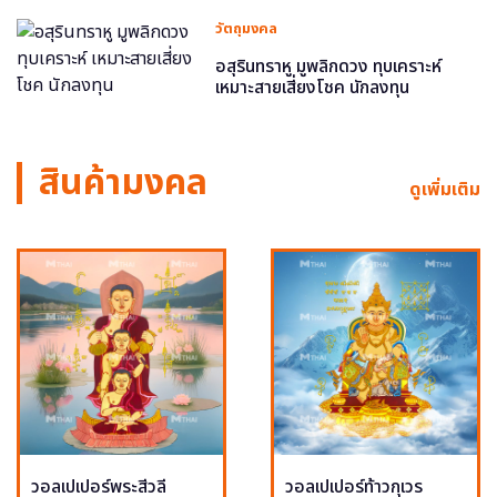
วัตถุมงคล
อสุรินทราหู มูพลิกดวง ทุบเคราะห์
เหมาะสายเสี่ยงโชค นักลงทุน
สินค้ามงคล
ดูเพิ่มเติม
วอลเปเปอร์พระสีวลี
วอลเปเปอร์ท้าวกุเวร