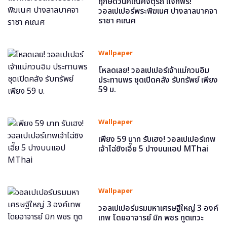
ฤกษ์ดีวันคเณศจตุรถี แจกฟรี!
วอลเปเปอร์พระพิฆเนศ ปางลาลบาคจา
ราชา คเณศ
Wallpaper
โหลดเลย! วอลเปเปอร์เจ้าแม่กวนอิม
ประทานพร ชุดเปิดคลัง รับทรัพย์ เพียง
59 บ.
Wallpaper
เพียง 59 บาท รับเฮง! วอลเปเปอร์เทพ
เจ้าไฉ่ซิงเอี๊ย 5 ปางบนแอป MThai
Wallpaper
วอลเปเปอร์บรมมหาเศรษฐีใหญ่ 3 องค์
เทพ โดยอาจารย์ มิก พชร ทูตเทวะ