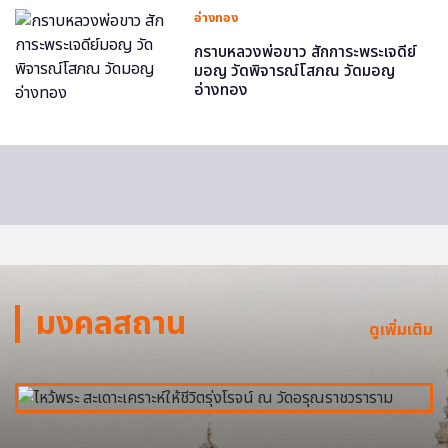
อ่างทอง
กราบหลวงพ่อขาว สักการะพระเจดีย์
มอญ วัดพิจารณ์โสภณ วัดมอญ
อ่างทอง
มงคลสถาน
ดูเพิ่มเติม