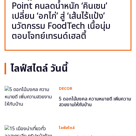
Point คนลดน้ำหนัก ‘คินเซน’
เปลี่ยน ‘อกไก่’ สู่ ‘เส้นไร้แป้ง’
นวัตกรรม FoodTech เนื้อนุ่ม
ตอบโจทย์เทรนด์เฮลตี้
ไลฟ์สไตล์ วันนี้
DECOR
5 ดอกไม้มงคล ความหมายดี เพิ่มความ
สวยงามให้กับบ้าน
ไลฟ์สไตล์