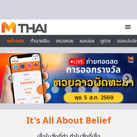
Skip to content
menu
หน้าแรก
ทำนายฝัน
ตรวจหวย
ผลบอล
ดูดวง
วอลเปเปอร
ไลฟ์สไตล์
It's All About Belief
เชื่อในสิ่งที่ทำ ทำในสิ่งที่เชื่อ