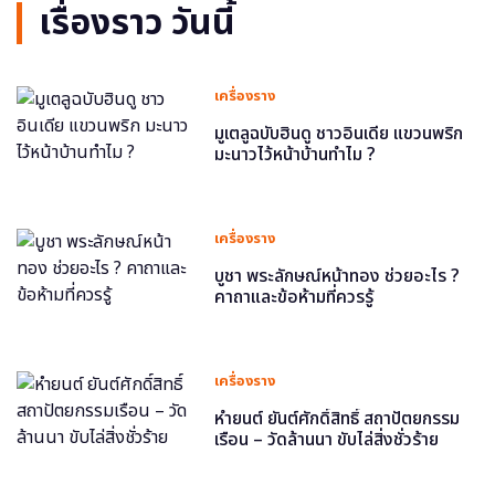
เรื่องราว วันนี้
เครื่องราง
มูเตลูฉบับฮินดู ชาวอินเดีย แขวนพริก
มะนาวไว้หน้าบ้านทำไม ?
เครื่องราง
บูชา พระลักษณ์หน้าทอง ช่วยอะไร ?
คาถาและข้อห้ามที่ควรรู้
เครื่องราง
หำยนต์ ยันต์ศักดิ์สิทธิ์ สถาปัตยกรรม
เรือน – วัดล้านนา ขับไล่สิ่งชั่วร้าย