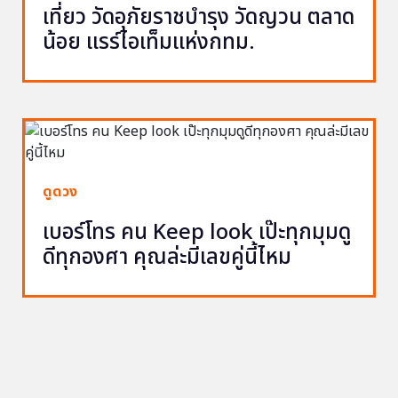
เที่ยว วัดอุภัยราชบำรุง วัดญวน ตลาด
น้อย แรร์ไอเท็มแห่งกทม.
ดูดวง
เบอร์โทร คน Keep look เป๊ะทุกมุมดู
ดีทุกองศา คุณล่ะมีเลขคู่นี้ไหม