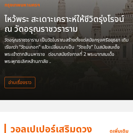
กรุงเทพมหานครฯ
ไหว้พระ สะเดาะเคราะห์ให้ชีวิตรุ่งโรจน์
ณ วัดอรุณราชวราราม
วัดอรุณราชวราราม เป็นวัดโบราณสร้างตั้งแต่สมัยกรุงศรีอยุธยา เดิม
เรียกว่า “วัดมะกอก” แล้วเปลี่ยนมาเป็น “วัดแจ้ง” ในสมัยสมเด็จ
พระเจ้าตากสินมหาราช ต่อมาสมัยรัชกาลที่ 2 พระบาทสมเด็จ
พระพุทธเลิศหล้านภาลัย ..
อ่านเรื่องราว
วอลเปเปอร์เสริมดวง
ดูเพิ่มเติม