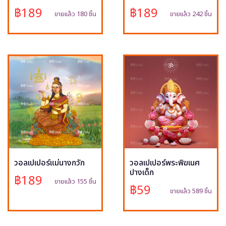
฿189
฿189
ขายแล้ว 180 ชิ้น
ขายแล้ว 242 ชิ้น
วอลเปเปอร์แม่นางกวัก
วอลเปเปอร์พระพิฆเนศ
ปางเด็ก
฿189
ขายแล้ว 155 ชิ้น
฿59
ขายแล้ว 589 ชิ้น