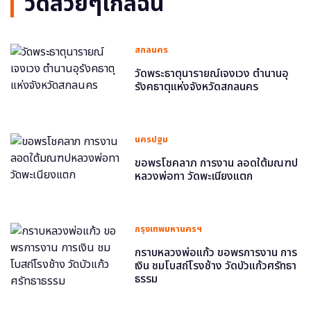
วัดสวยๆใกล้ฉัน
สกลนคร
วัดพระธาตุนารายณ์เจงเวง ตำนานอุ
รังคธาตุแห่งจังหวัดสกลนคร
นครปฐม
ขอพรโชคลาภ การงาน ลอดใต้มณฑป
หลวงพ่อทา วัดพะเนียงแตก
กรุงเทพมหานครฯ
กราบหลวงพ่อแก้ว ขอพรการงาน การ
เงิน ชมโบสถ์โรงช้าง วัดบัวแก้วศรัทธา
ธรรม