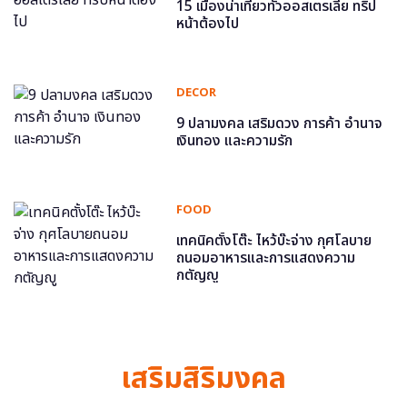
15 เมืองน่าเที่ยวทั่วออสเตรเลีย ทริป
หน้าต้องไป
DECOR
9 ปลามงคล เสริมดวง การค้า อำนาจ
เงินทอง และความรัก
FOOD
เทคนิคตั้งโต๊ะ ไหว้บ๊ะจ่าง กุศโลบาย
ถนอมอาหารและการแสดงความ
กตัญญู
เสริมสิริมงคล