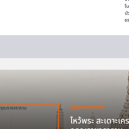
กรุงเทพมหานครฯ
ไหว้พระ สะเดาะเครา