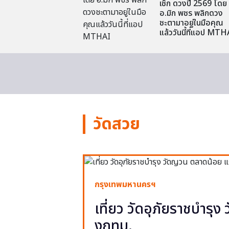
เช็ก ดวงปี 2569 โดย
อ.มิก พชร พลิกดวง
ชะตามาอยู่ในมือคุณ
แล้ววันนี้ที่แอป MTH
วัดสวย
กรุงเทพมหานครฯ
เที่ยว วัดอุภัยราชบำรุ
งกทม.