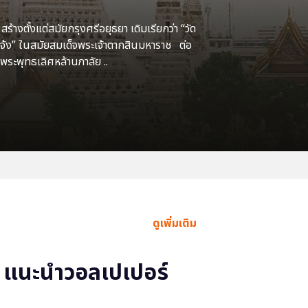
้างตั้งแต่สมัยกรุงศรีอยุธยา เดิมเรียกว่า “วัด
แจ้ง” ในสมัยสมเด็จพระเจ้าตากสินมหาราช ต่อ
พระพุทธเลิศหล้านภาลัย ..
ดูเพิ่มเติม
แนะนำวอลเปเปอร์