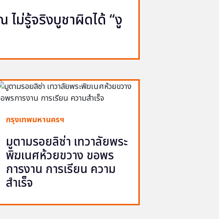
ไม่รู้จริงบูชาผิดได้ “งู
กรุงเทพมหานครฯ
มูตามรอยลิซ่า เทวาลัยพระ
พิฆเนศห้วยขวาง ขอพร
การงาน การเรียน ความ
สำเร็จ