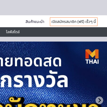
สินค้าแนะนำ
เปิดสมัครสมาชิก (ฟรี) เร็วๆ นี้
ไลฟ์สไตล์