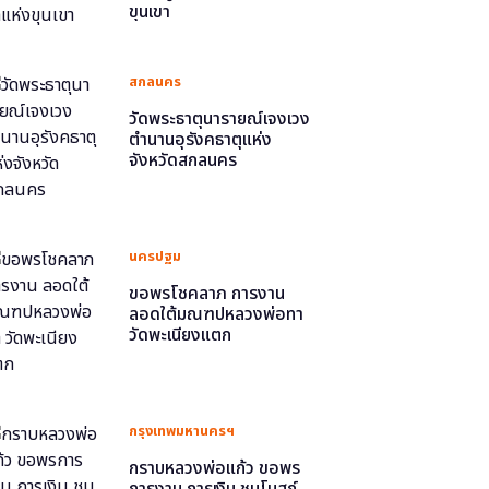
ขุนเขา
สกลนคร
วัดพระธาตุนารายณ์เจงเวง
ตำนานอุรังคธาตุแห่ง
จังหวัดสกลนคร
นครปฐม
ขอพรโชคลาภ การงาน
ลอดใต้มณฑปหลวงพ่อทา
วัดพะเนียงแตก
กรุงเทพมหานครฯ
กราบหลวงพ่อแก้ว ขอพร
การงาน การเงิน ชมโบสถ์