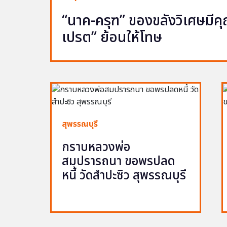
“นาค-ครุฑ” ของขลังวิเศษมีคุณ 
เปรต” ย้อนให้โทษ
สุพรรณบุรี
กราบหลวงพ่อ
สมปรารถนา ขอพรปลด
หนี้ วัดสำปะซิว สุพรรณบุรี