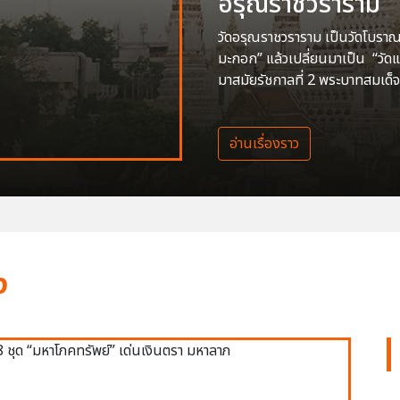
อรุณราชวราราม
วัดอรุณราชวราราม เป็นวัดโบราณสร
มะกอก” แล้วเปลี่ยนมาเป็น “วัด
มาสมัยรัชกาลที่ 2 พระบาทสมเด็จ
อ่านเรื่องราว
ง