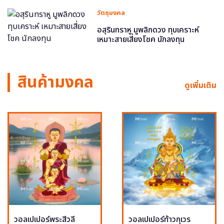
วัตถุมงคล
อสุรินทราหู มูพลิกดวง ทุบเคราะห์
เหมาะสายเสี่ยงโชค นักลงทุน
สินค้ามงคล
ดูเพิ่มเติม
วอลเปเปอร์พระสีวลี
วอลเปเปอร์ท้าวกุเวร