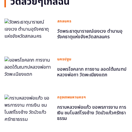
วัดสวยๆใกล้ฉัน
สกลนคร
วัดพระธาตุนารายณ์เจงเวง ตำนานอุ
รังคธาตุแห่งจังหวัดสกลนคร
นครปฐม
ขอพรโชคลาภ การงาน ลอดใต้มณฑป
หลวงพ่อทา วัดพะเนียงแตก
กรุงเทพมหานครฯ
กราบหลวงพ่อแก้ว ขอพรการงาน การ
เงิน ชมโบสถ์โรงช้าง วัดบัวแก้วศรัทธา
ธรรม