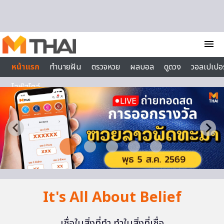
Skip to content
menu
หน้าแรก
ทำนายฝัน
ตรวจหวย
ผลบอล
ดูดวง
วอลเปเปอร
ไลฟ์สไตล์
It's All About Belief
เชื่อในสิ่งที่ทำ ทำในสิ่งที่เชื่อ