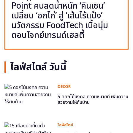
Point คนลดน้ำหนัก ‘คินเซน’
เปลี่ยน ‘อกไก่’ สู่ ‘เส้นไร้แป้ง’
นวัตกรรม FoodTech เนื้อนุ่ม
ตอบโจทย์เทรนด์เฮลตี้
ไลฟ์สไตล์ วันนี้
DECOR
5 ดอกไม้มงคล ความหมายดี เพิ่มความ
สวยงามให้กับบ้าน
ไลฟ์สไตล์