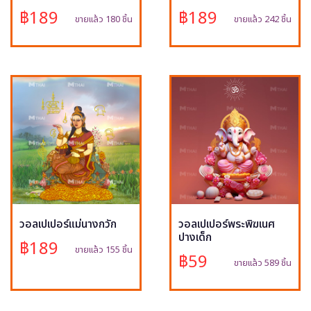
฿189
฿189
ขายแล้ว 180 ชิ้น
ขายแล้ว 242 ชิ้น
วอลเปเปอร์แม่นางกวัก
วอลเปเปอร์พระพิฆเนศ
ปางเด็ก
฿189
ขายแล้ว 155 ชิ้น
฿59
ขายแล้ว 589 ชิ้น