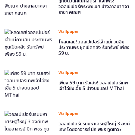
ฤกษ์ดีวันคเณศจตุรถี แจกฟรี!
วอลเปเปอร์พระพิฆเนศ ปางลาลบาคจา
ราชา คเณศ
Wallpaper
โหลดเลย! วอลเปเปอร์เจ้าแม่กวนอิม
ประทานพร ชุดเปิดคลัง รับทรัพย์ เพียง
59 บ.
Wallpaper
เพียง 59 บาท รับเฮง! วอลเปเปอร์เทพ
เจ้าไฉ่ซิงเอี๊ย 5 ปางบนแอป MThai
Wallpaper
วอลเปเปอร์บรมมหาเศรษฐีใหญ่ 3 องค์
เทพ โดยอาจารย์ มิก พชร ทูตเทวะ