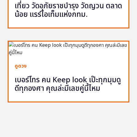
เที่ยว วัดอุภัยราชบำรุง วัดญวน ตลาด
น้อย แรร์ไอเท็มแห่งกทม.
ดูดวง
เบอร์โทร คน Keep look เป๊ะทุกมุมดู
ดีทุกองศา คุณล่ะมีเลขคู่นี้ไหม