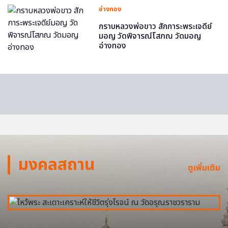
อ่างทอง
กราบหลวงพ่อขาว สักการะพระเจดีย์
มอญ วัดพิจารณ์โสภณ วัดมอญ
อ่างทอง
มงคลสถาน
ดูเพิ่มเติม