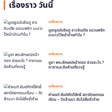
เรื่องราว วันนี้
เครื่องราง
มูเตลูฉบับฮินดู ชาวอินเดีย แขวนพริก
มะนาวไว้หน้าบ้านทำไม ?
เครื่องราง
บูชา พระลักษณ์หน้าทอง ช่วยอะไร ?
คาถาและข้อห้ามที่ควรรู้
เครื่องราง
หำยนต์ ยันต์ศักดิ์สิทธิ์ สถาปัตยกรรม
เรือน – วัดล้านนา ขับไล่สิ่งชั่วร้าย