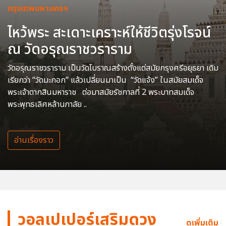
กรุงเทพมหานครฯ
ไหว้พระ สะเดาะเคราะห์ให้ชีวิตรุ่งโรจน์
ณ วัดอรุณราชวราราม
วัดอรุณราชวราราม เป็นวัดโบราณสร้างตั้งแต่สมัยกรุงศรีอยุธยา เดิม
เรียกว่า “วัดมะกอก” แล้วเปลี่ยนมาเป็น “วัดแจ้ง” ในสมัยสมเด็จ
พระเจ้าตากสินมหาราช ต่อมาสมัยรัชกาลที่ 2 พระบาทสมเด็จ
พระพุทธเลิศหล้านภาลัย ..
อ่านเรื่องราว
วอลเปเปอร์เสริมดวง
ดูเพิ่มเติม