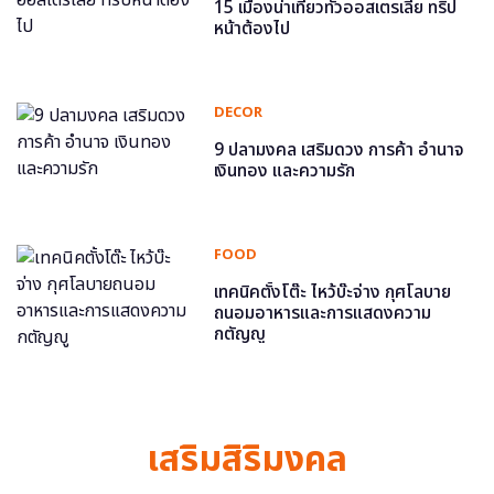
15 เมืองน่าเที่ยวทั่วออสเตรเลีย ทริป
หน้าต้องไป
DECOR
9 ปลามงคล เสริมดวง การค้า อำนาจ
เงินทอง และความรัก
FOOD
เทคนิคตั้งโต๊ะ ไหว้บ๊ะจ่าง กุศโลบาย
ถนอมอาหารและการแสดงความ
กตัญญู
เสริมสิริมงคล