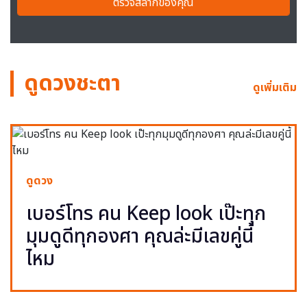
ตรวจสลากของคุณ
ดูดวงชะตา
ดูเพิ่มเติม
ดูดวง
เบอร์โทร คน Keep look เป๊ะทุก
มุมดูดีทุกองศา คุณล่ะมีเลขคู่นี้
ไหม