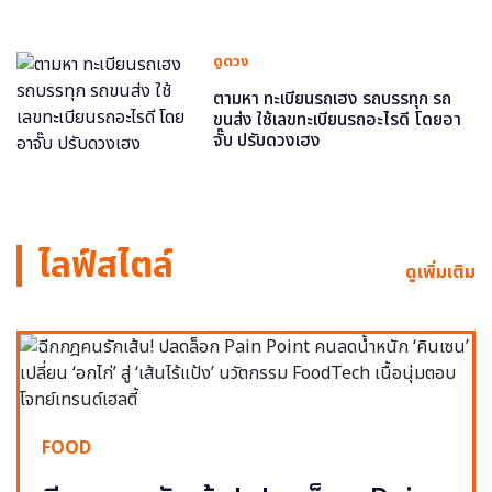
ดูดวง
ตามหา ทะเบียนรถเฮง รถบรรทุก รถ
ขนส่ง ใช้เลขทะเบียนรถอะไรดี โดยอา
จั๊บ ปรับดวงเฮง
ไลฟ์สไตล์
ดูเพิ่มเติม
FOOD