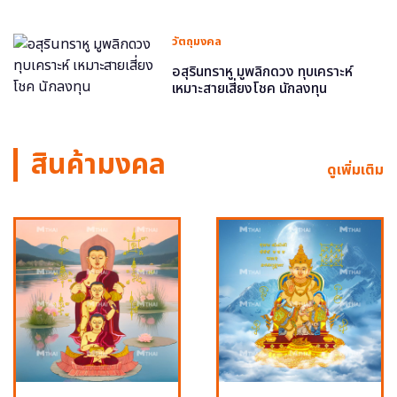
วัตถุมงคล
อสุรินทราหู มูพลิกดวง ทุบเคราะห์
เหมาะสายเสี่ยงโชค นักลงทุน
สินค้ามงคล
ดูเพิ่มเติม