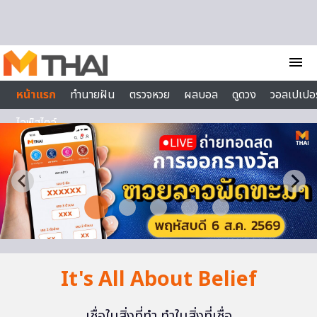
Skip to content
menu
หน้าแรก
ทำนายฝัน
ตรวจหวย
ผลบอล
ดูดวง
วอลเปเปอร
ไลฟ์สไตล์
It's All About Belief
เชื่อในสิ่งที่ทำ ทำในสิ่งที่เชื่อ