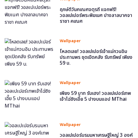
ฤกษ์ดีวันคเณศจตุรถี แจกฟรี!
วอลเปเปอร์พระพิฆเนศ ปางลาลบาคจา
ราชา คเณศ
Wallpaper
โหลดเลย! วอลเปเปอร์เจ้าแม่กวนอิม
ประทานพร ชุดเปิดคลัง รับทรัพย์ เพียง
59 บ.
Wallpaper
เพียง 59 บาท รับเฮง! วอลเปเปอร์เทพ
เจ้าไฉ่ซิงเอี๊ย 5 ปางบนแอป MThai
Wallpaper
วอลเปเปอร์บรมมหาเศรษฐีใหญ่ 3 องค์