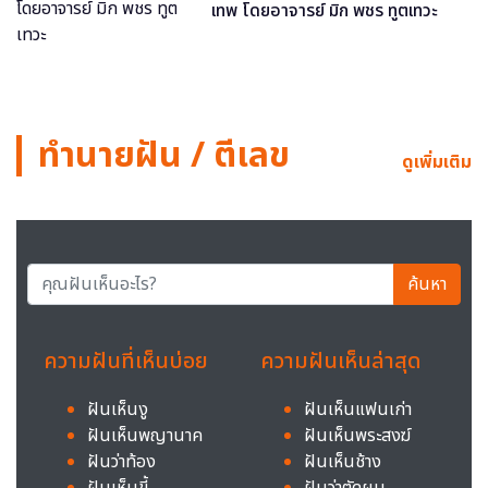
เทพ โดยอาจารย์ มิก พชร ทูตเทวะ
ทำนายฝัน / ตีเลข
ดูเพิ่มเติม
ค้นหา
ความฝันที่เห็นบ่อย
ความฝันเห็นล่าสุด
ฝันเห็นงู
ฝันเห็นแฟนเก่า
ฝันเห็นพญานาค
ฝันเห็นพระสงฆ์
ฝันว่าท้อง
ฝันเห็นช้าง
ฝันเห็นขี้
ฝันว่าตัดผม