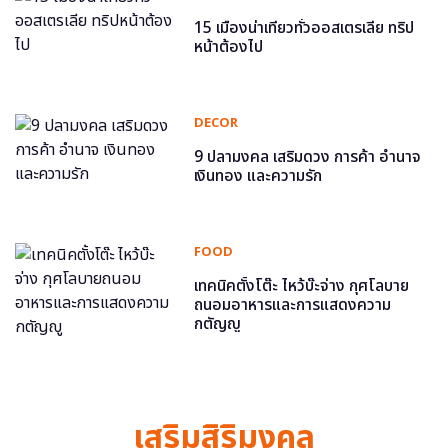
15 เมืองน่าเที่ยวทั่วออสเตรเลีย ทริป
หน้าต้องไป
DECOR
9 ปลามงคล เสริมดวง การค้า อำนาจ
เงินทอง และความรัก
FOOD
เทคนิคตั้งโต๊ะ ไหว้บ๊ะจ่าง กุศโลบาย
ถนอมอาหารและการแสดงความ
กตัญญู
เสริมสิริมงคล