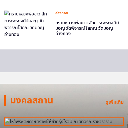
อ่างทอง
กราบหลวงพ่อขาว สักการะพระเจดีย์
มอญ วัดพิจารณ์โสภณ วัดมอญ
อ่างทอง
มงคลสถาน
ดูเพิ่มเติม