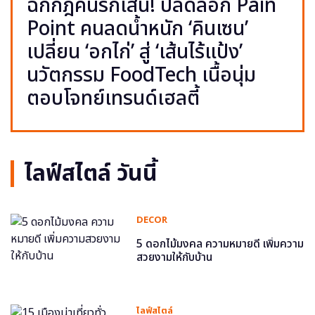
ฉีกกฎคนรักเส้น! ปลดล็อก Pain
Point คนลดน้ำหนัก ‘คินเซน’
เปลี่ยน ‘อกไก่’ สู่ ‘เส้นไร้แป้ง’
นวัตกรรม FoodTech เนื้อนุ่ม
ตอบโจทย์เทรนด์เฮลตี้
ไลฟ์สไตล์ วันนี้
DECOR
5 ดอกไม้มงคล ความหมายดี เพิ่มความ
สวยงามให้กับบ้าน
ไลฟ์สไตล์