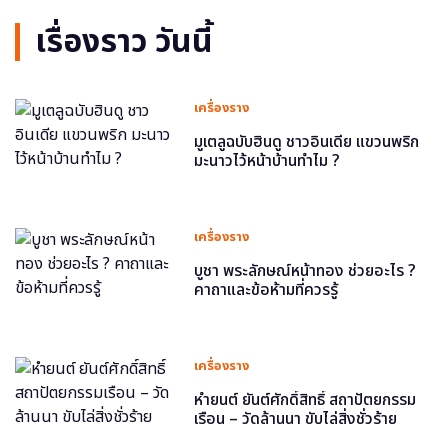
เรื่องราว วันนี้
เครื่องราง
มูเตลูฉบับฮินดู ชาวอินเดีย แขวนพริก
มะนาวไว้หน้าบ้านทำไม ?
เครื่องราง
บูชา พระลักษณ์หน้าทอง ช่วยอะไร ?
คาถาและข้อห้ามที่ควรรู้
เครื่องราง
หำยนต์ ยันต์ศักดิ์สิทธิ์ สถาปัตยกรรม
เรือน – วัดล้านนา ขับไล่สิ่งชั่วร้าย