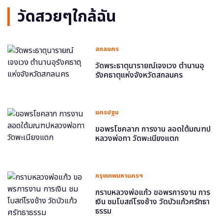
วัดสวยๆใกล้ฉัน
สกลนคร
วัดพระธาตุนารายณ์เจงเวง ตำนานอุ
รังคธาตุแห่งจังหวัดสกลนคร
นครปฐม
ขอพรโชคลาภ การงาน ลอดใต้มณฑป
หลวงพ่อทา วัดพะเนียงแตก
กรุงเทพมหานครฯ
กราบหลวงพ่อแก้ว ขอพรการงาน การ
เงิน ชมโบสถ์โรงช้าง วัดบัวแก้วศรัทธา
ธรรม