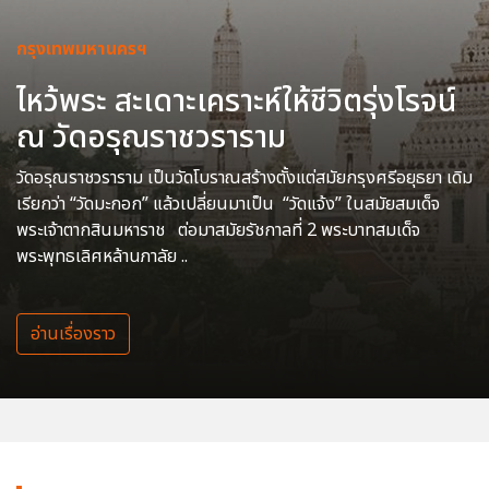
กรุงเทพมหานครฯ
ไหว้พระ สะเดาะเคราะห์ให้ชีวิตรุ่งโรจน์
ณ วัดอรุณราชวราราม
วัดอรุณราชวราราม เป็นวัดโบราณสร้างตั้งแต่สมัยกรุงศรีอยุธยา เดิม
เรียกว่า “วัดมะกอก” แล้วเปลี่ยนมาเป็น “วัดแจ้ง” ในสมัยสมเด็จ
พระเจ้าตากสินมหาราช ต่อมาสมัยรัชกาลที่ 2 พระบาทสมเด็จ
พระพุทธเลิศหล้านภาลัย ..
อ่านเรื่องราว