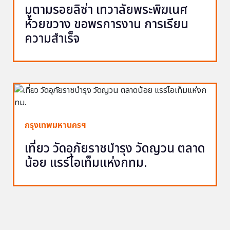
มูตามรอยลิซ่า เทวาลัยพระพิฆเนศ
ห้วยขวาง ขอพรการงาน การเรียน
ความสำเร็จ
กรุงเทพมหานครฯ
เที่ยว วัดอุภัยราชบำรุง วัดญวน ตลาด
น้อย แรร์ไอเท็มแห่งกทม.