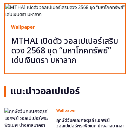
Wallpaper
MTHAI เปิดตัว วอลเปเปอร์เสริม
ดวง 2568 ชุด “มหาโภคทรัพย์”
เด่นเงินตรา มหาลาภ
แนะนำวอลเปเปอร์
Wallpaper
ฤกษ์ดีวันคเณศจตุรถี แจกฟรี!
วอลเปเปอร์พระพิฆเนศ ปางลาลบาคจา