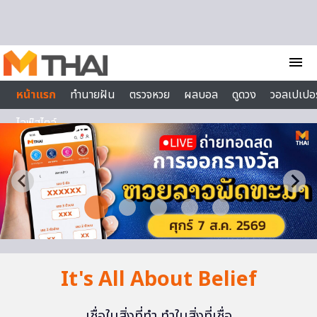
Skip to content
menu
หน้าแรก
ทำนายฝัน
ตรวจหวย
ผลบอล
ดูดวง
วอลเปเปอร
ไลฟ์สไตล์
It's All About Belief
เชื่อในสิ่งที่ทำ ทำในสิ่งที่เชื่อ