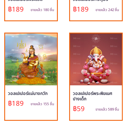
฿189
฿189
ขายแล้ว 180 ชิ้น
ขายแล้ว 242 ชิ้น
วอลเปเปอร์แม่นางกวัก
วอลเปเปอร์พระพิฆเนศ
ปางเด็ก
฿189
ขายแล้ว 155 ชิ้น
฿59
ขายแล้ว 589 ชิ้น