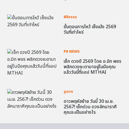
พิธีกรรม
ขั้นตอนการไหว้ เช็งเม้ง 2569
วันที่เท่าไหร่
PR NEWS
เช็ก ดวงปี 2569 โดย อ.มิก พชร
พลิกดวงชะตามาอยู่ในมือคุณ
แล้ววันนี้ที่แอป MTHAI
ดูดวง
ดาวพฤหัสย้าย วันนี้ 30 เม.ย.
2567! เช็กด่วน ดวงลัคนาราศี
คุณจะเป็นอย่างไร