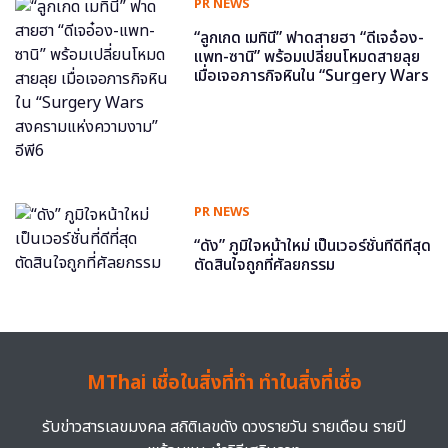
PR NEWS
“ลูกเกด เมทินี” ฟาดสายฮา “ดีเจอ๋อง-
แพท-ซานิ” พร้อมเปลี่ยนโหมดสายลุย
เมื่อเจอภารกิจหินใน “Surgery Wars
สงครามแห่งความงาม” อีพี6
PR NEWS
“ดัง” ภูมิใจหน้าใหม่ เป็นเวอร์ชั่นที่ดีที่สุด
ตัดสินใจถูกที่ศัลยกรรม
MThai เชื่อในสิ่งที่ทำ ทำในสิ่งที่เชื่อ
รับข่าวสารเลขมงคล สถิติเลขดัง ดวงรายวัน รายเดือน รายปี