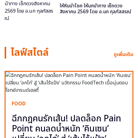
ให้หินนำโชค ให้นกนำทาง เช็กดวง
สิงหาคม 2569 โดย อ.นก กุลภัสสรณ์
ไลฟ์สไตล์
ดูเพิ่มเติม
FOOD
ฉีกกฎคนรักเส้น! ปลดล็อก Pain
Point คนลดน้ำหนัก ‘คินเซน’