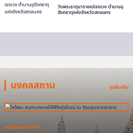
วัดพระธาตุนารายณ์เจงเวง ตำนานอุ
รังคธาตุแห่งจังหวัดสกลนคร
มงคลสถาน
ดูเพิ่มเติม
กรุงเทพมหานครฯ