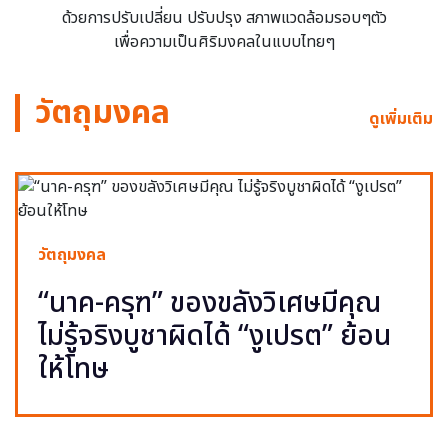
ด้วยการปรับเปลี่ยน ปรับปรุง สภาพแวดล้อมรอบๆตัว
เพื่อความเป็นศิริมงคลในแบบไทยๆ
วัตถุมงคล
ดูเพิ่มเติม
วัตถุมงคล
“นาค-ครุฑ” ของขลังวิเศษมีคุณ
ไม่รู้จริงบูชาผิดได้ “งูเปรต” ย้อน
ให้โทษ