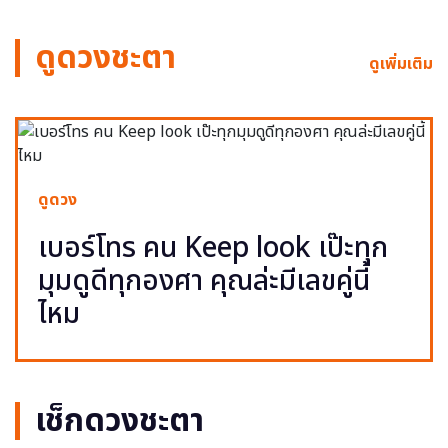
ดูดวงชะตา
ดูเพิ่มเติม
ดูดวง
เบอร์โทร คน Keep look เป๊ะทุก
มุมดูดีทุกองศา คุณล่ะมีเลขคู่นี้
ไหม
เช็กดวงชะตา