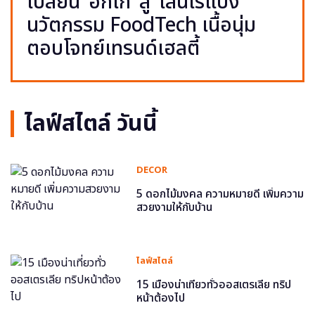
เปลี่ยน ‘อกไก่’ สู่ ‘เส้นไร้แป้ง’
นวัตกรรม FoodTech เนื้อนุ่ม
ตอบโจทย์เทรนด์เฮลตี้
ไลฟ์สไตล์ วันนี้
DECOR
5 ดอกไม้มงคล ความหมายดี เพิ่มความ
สวยงามให้กับบ้าน
ไลฟ์สไตล์
15 เมืองน่าเที่ยวทั่วออสเตรเลีย ทริป
หน้าต้องไป