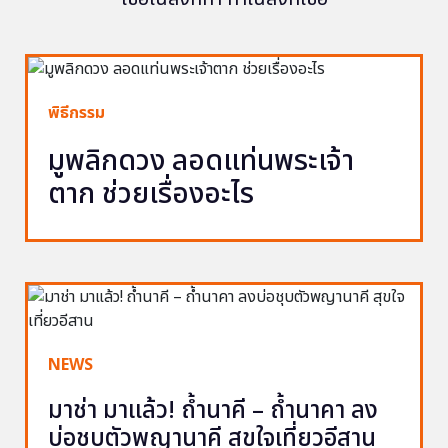
พิธีกรรม
มูพลิกดวง ลอดแท่นพระเจ้า
ตาก ช่วยเรื่องอะไร
NEWS
มาช่า มาแล้ว! ถ้ำนาคี – ถ้ำนาคา ลง
บ่อชุบตัวพญานาคี สุขใจเที่ยวอีสาน