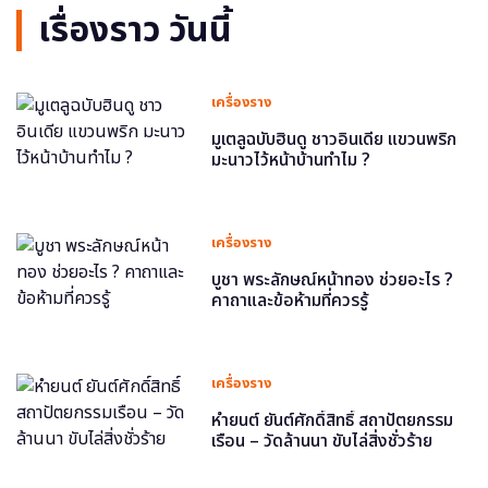
เรื่องราว วันนี้
เครื่องราง
มูเตลูฉบับฮินดู ชาวอินเดีย แขวนพริก
มะนาวไว้หน้าบ้านทำไม ?
เครื่องราง
บูชา พระลักษณ์หน้าทอง ช่วยอะไร ?
คาถาและข้อห้ามที่ควรรู้
เครื่องราง
หำยนต์ ยันต์ศักดิ์สิทธิ์ สถาปัตยกรรม
เรือน – วัดล้านนา ขับไล่สิ่งชั่วร้าย