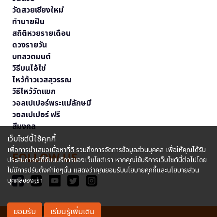
วัดสวยเชียงใหม่
ทำนายฝัน
สถิติหวยรายเดือน
ดวงรายวัน
บทสวดมนต์
วิธีบนไอ้ไข่
ไหว้ท้าวเวสสุวรรณ
วิธีไหว้วัดแขก
วอลเปเปอร์พระแม่ลักษมี
วอลเปเปอร์ ฟรี
สีมงคล
เว็บไซต์นี้ใช้คุกกี้
เพื่อการนำเสนอเนื้อหาที่ดี รวมถึงการจัดการข้อมูลส่วนบุคคล เพื่อให้คุณได้รับ
FOLLOW US
ประสบการณ์ที่ดีบนบริการของเว็บไซต์เรา หากคุณใช้บริการเว็บไซต์นี้ต่อไปโดย
ไม่มีการปรับตั้งค่าใดๆนั้น แสดงว่าคุณยอมรับนโยบายคุกกี้และนโยบายส่วน
บุคคลของเรา
ยอมรับ
เรียนรู้เพิ่มเติม