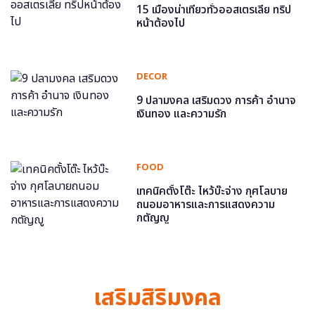
15 เมืองน่าเที่ยวทั่วออสเตรเลีย ทริป
หน้าต้องไป
DECOR
9 ปลามงคล เสริมดวง การค้า อำนาจ
เงินทอง และความรัก
FOOD
เทคนิคตั้งโต๊ะ ไหว้บ๊ะจ่าง กุศโลบาย
ถนอมอาหารและการแสดงความ
กตัญญู
เสริมสิริมงคล