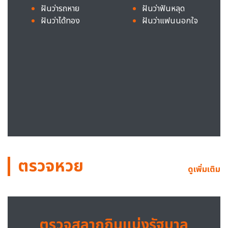
ฝันว่ารถหาย
ฝันว่าฟันหลุด
ฝันว่าได้ทอง
ฝันว่าแฟนนอกใจ
ตรวจหวย
ดูเพิ่มเติม
ตรวจสลากกินแบ่งรัฐบาล