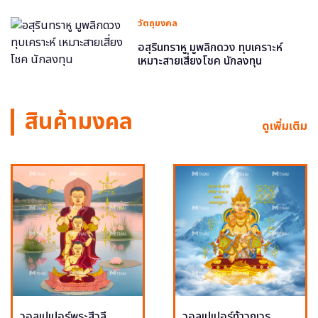
วัตถุมงคล
อสุรินทราหู มูพลิกดวง ทุบเคราะห์
เหมาะสายเสี่ยงโชค นักลงทุน
สินค้ามงคล
ดูเพิ่มเติม
วอลเปเปอร์พระสีวลี
วอลเปเปอร์ท้าวกุเวร