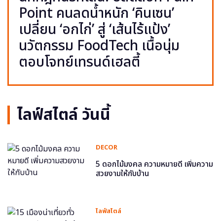
Point คนลดน้ำหนัก ‘คินเซน’
เปลี่ยน ‘อกไก่’ สู่ ‘เส้นไร้แป้ง’
นวัตกรรม FoodTech เนื้อนุ่ม
ตอบโจทย์เทรนด์เฮลตี้
ไลฟ์สไตล์ วันนี้
DECOR
5 ดอกไม้มงคล ความหมายดี เพิ่มความ
สวยงามให้กับบ้าน
ไลฟ์สไตล์