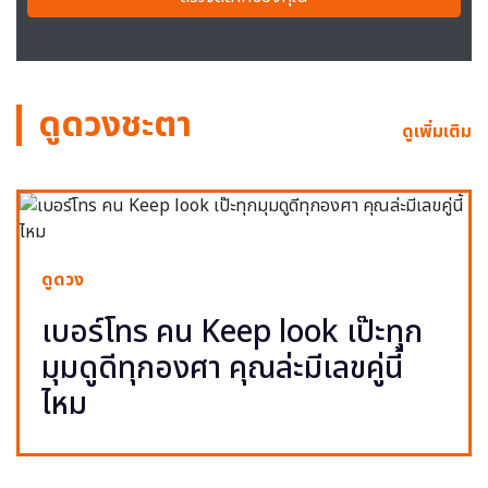
ดูดวงชะตา
ดูเพิ่มเติม
ดูดวง
เบอร์โทร คน Keep look เป๊ะทุก
มุมดูดีทุกองศา คุณล่ะมีเลขคู่นี้
ไหม