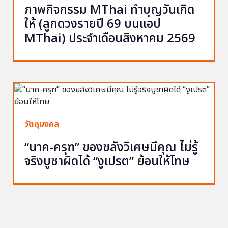
ภาพกิจกรรม MThai ทำบุญวันเกิด
ให้ (ลูกดวงรายปี 69 บนแอป
MThai) ประจำเดือนสิงหาคม 2569
วัตถุมงคล
“นาค-ครุฑ” ของขลังวิเศษมีคุณ ไม่รู้
จริงบูชาผิดได้ “งูเปรต” ย้อนให้โทษ