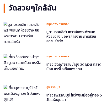
วัดสวยๆใกล้ฉัน
กรุงเทพมหานครฯ
มูตามรอยลิซ่า เทวาลัยพระพิฆเนศ
ห้วยขวาง ขอพรการงาน การเรียน
ความสำเร็จ
กรุงเทพมหานครฯ
เที่ยว วัดอุภัยราชบำรุง วัดญวน ตลาด
น้อย แรร์ไอเท็มแห่งกทม.
สุพรรณบุรี
เที่ยวสุพรรณบุรี ไหว้พระเมืองอู่ทอง 5
วัดแห่งขุนเขา