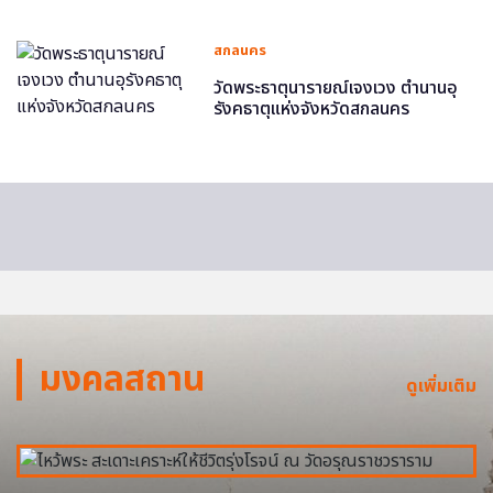
สกลนคร
วัดพระธาตุนารายณ์เจงเวง ตำนานอุ
รังคธาตุแห่งจังหวัดสกลนคร
มงคลสถาน
ดูเพิ่มเติม