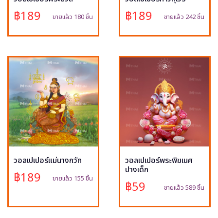
฿189
฿189
ขายแล้ว 180 ชิ้น
ขายแล้ว 242 ชิ้น
วอลเปเปอร์แม่นางกวัก
วอลเปเปอร์พระพิฆเนศ
ปางเด็ก
฿189
ขายแล้ว 155 ชิ้น
฿59
ขายแล้ว 589 ชิ้น