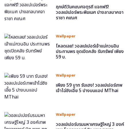
ฤกษ์ดีวันคเณศจตุรถี แจกฟรี!
วอลเปเปอร์พระพิฆเนศ ปางลาลบาคจา
ราชา คเณศ
Wallpaper
โหลดเลย! วอลเปเปอร์เจ้าแม่กวนอิม
ประทานพร ชุดเปิดคลัง รับทรัพย์ เพียง
59 บ.
Wallpaper
เพียง 59 บาท รับเฮง! วอลเปเปอร์เทพ
เจ้าไฉ่ซิงเอี๊ย 5 ปางบนแอป MThai
Wallpaper
วอลเปเปอร์บรมมหาเศรษฐีใหญ่ 3 องค์