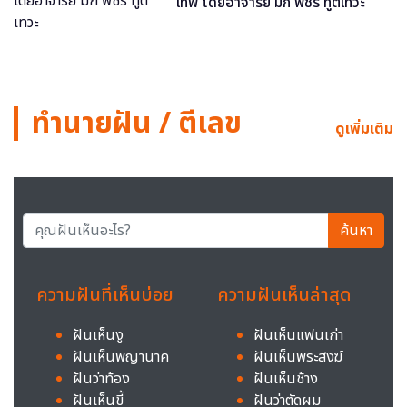
เทพ โดยอาจารย์ มิก พชร ทูตเทวะ
ทำนายฝัน / ตีเลข
ดูเพิ่มเติม
ค้นหา
ความฝันที่เห็นบ่อย
ความฝันเห็นล่าสุด
ฝันเห็นงู
ฝันเห็นแฟนเก่า
ฝันเห็นพญานาค
ฝันเห็นพระสงฆ์
ฝันว่าท้อง
ฝันเห็นช้าง
ฝันเห็นขี้
ฝันว่าตัดผม