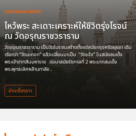
กรุงเทพมหานครฯ
ไหว้พระ สะเดาะเคราะห์ให้ชีวิตรุ่งโรจน์
ณ วัดอรุณราชวราราม
วัดอรุณราชวราราม เป็นวัดโบราณสร้างตั้งแต่สมัยกรุงศรีอยุธยา เดิม
เรียกว่า “วัดมะกอก” แล้วเปลี่ยนมาเป็น “วัดแจ้ง” ในสมัยสมเด็จ
พระเจ้าตากสินมหาราช ต่อมาสมัยรัชกาลที่ 2 พระบาทสมเด็จ
พระพุทธเลิศหล้านภาลัย ..
อ่านเรื่องราว