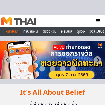
Skip to content
menu
หน้าแรก
ทำนายฝัน
ตรวจหวย
ผลบอล
ดูดวง
วอลเปเปอร
ไลฟ์สไตล์
It's All About Belief
เชื่อในสิ่งที่ทำ ทำในสิ่งที่เชื่อ