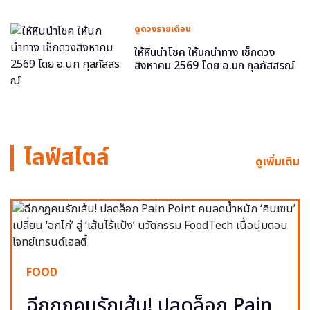
ดูดวงรายเดือน
ให้หินนำโชค ให้นกนำทาง เช็กดวง
สิงหาคม 2569 โดย อ.นก กุลภัสสรณ์
ไลฟ์สไตล์
ดูเพิ่มเติม
FOOD
ฉีกกฎคนรักเส้น! ปลดล็อก Pain