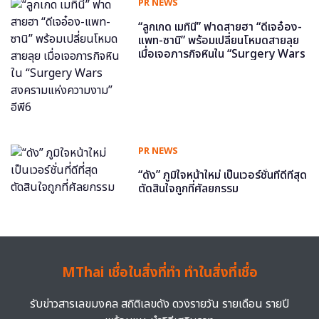
PR NEWS
“ลูกเกด เมทินี” ฟาดสายฮา “ดีเจอ๋อง-
แพท-ซานิ” พร้อมเปลี่ยนโหมดสายลุย
เมื่อเจอภารกิจหินใน “Surgery Wars
สงครามแห่งความงาม” อีพี6
PR NEWS
“ดัง” ภูมิใจหน้าใหม่ เป็นเวอร์ชั่นที่ดีที่สุด
ตัดสินใจถูกที่ศัลยกรรม
MThai เชื่อในสิ่งที่ทำ ทำในสิ่งที่เชื่อ
รับข่าวสารเลขมงคล สถิติเลขดัง ดวงรายวัน รายเดือน รายปี