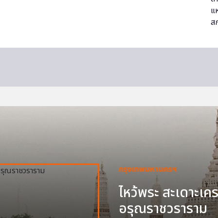
กรุงเทพมหานครฯ
ไหว้พระ สะเดาะเครา
อรุณราชวราราม