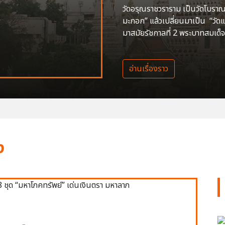
วัดอรุณราชวราราม เป็นวัดโบราณสร
มะกอก” แล้วเปลี่ยนมาเป็น “วัด
มาสมัยรัชกาลที่ 2 พระบาทสมเด็จ
อ่านเรื่องราว
ง