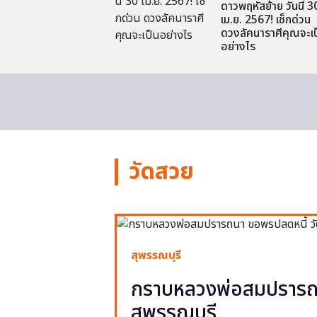
ดาวพฤหัสย้าย วันนี้ 3
เม.ย. 2567! เช็กด่วน
ดวงลัคนาราศีคุณจะเป
อย่างไร
วัดสวย
สุพรรณบุรี
กราบหลวงพ่อสมปรารถน
สุพรรณบุรี