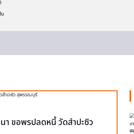
0
็น
า ขอพรปลดหนี้ วัดสำปะซิว