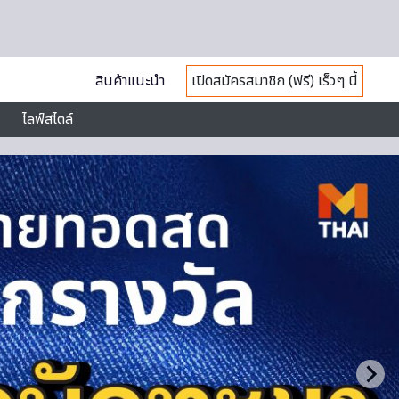
สินค้าแนะนำ
เปิดสมัครสมาชิก (ฟรี) เร็วๆ นี้
ไลฟ์สไตล์