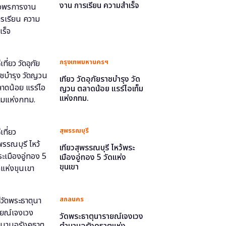
งาน การเรียน ความสำเร็จ
กรุงเทพมหานครฯ
เที่ยว วัดอุภัยราชบำรุง วัด
ญวน ตลาดน้อย แรร์ไอเท็ม
แห่งกทม.
สุพรรณบุรี
เที่ยวสุพรรณบุรี ไหว้พระ
เมืองอู่ทอง 5 วัดแห่ง
ขุนเขา
สกลนคร
วัดพระธาตุนารายณ์เจงเวง
ตำนานอุรังคธาตุแห่ง