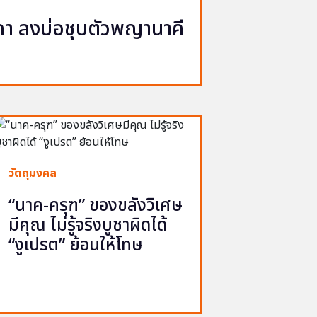
นาคา ลงบ่อชุบตัวพญานาคี
วัตถุมงคล
“นาค-ครุฑ” ของขลังวิเศษ
มีคุณ ไม่รู้จริงบูชาผิดได้
“งูเปรต” ย้อนให้โทษ