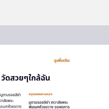
ดูเพิ่มเติม
วัดสวยๆใกล้ฉัน
กรุงเทพมหานครฯ
มูตามรอยลิซ่า เทวาลัยพระ
พิฆเนศห้วยขวาง ขอพรการ