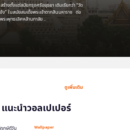
้างตั้งแต่สมัยกรุงศรีอยุธยา เดิมเรียกว่า “วัด
แจ้ง” ในสมัยสมเด็จพระเจ้าตากสินมหาราช ต่อ
พระพุทธเลิศหล้านภาลัย ..
ดูเพิ่มเติม
แนะนำวอลเปเปอร์
Wallpaper