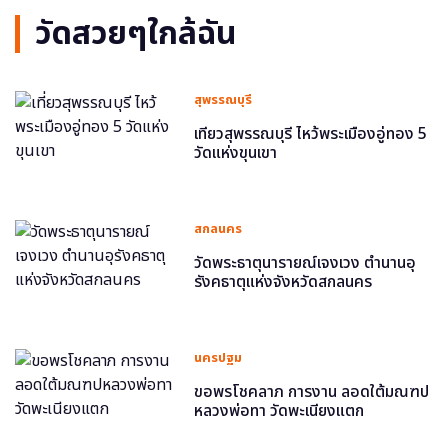
วัดสวยๆใกล้ฉัน
สุพรรณบุรี
เที่ยวสุพรรณบุรี ไหว้พระเมืองอู่ทอง 5
วัดแห่งขุนเขา
สกลนคร
วัดพระธาตุนารายณ์เจงเวง ตำนานอุ
รังคธาตุแห่งจังหวัดสกลนคร
นครปฐม
ขอพรโชคลาภ การงาน ลอดใต้มณฑป
หลวงพ่อทา วัดพะเนียงแตก