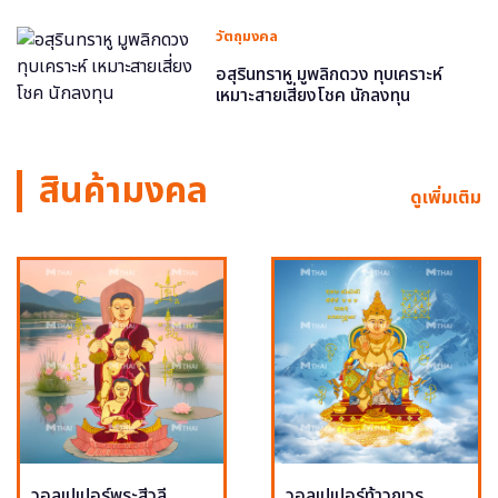
วัตถุมงคล
อสุรินทราหู มูพลิกดวง ทุบเคราะห์
เหมาะสายเสี่ยงโชค นักลงทุน
สินค้ามงคล
ดูเพิ่มเติม
วอลเปเปอร์พระสีวลี
วอลเปเปอร์ท้าวกุเวร