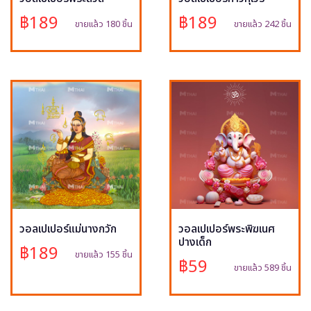
฿189
฿189
ขายแล้ว 180 ชิ้น
ขายแล้ว 242 ชิ้น
วอลเปเปอร์แม่นางกวัก
วอลเปเปอร์พระพิฆเนศ
ปางเด็ก
฿189
ขายแล้ว 155 ชิ้น
฿59
ขายแล้ว 589 ชิ้น