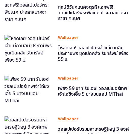
ฤกษ์ดีวันคเณศจตุรถี แจกฟรี!
วอลเปเปอร์พระพิฆเนศ ปางลาลบาคจา
ราชา คเณศ
Wallpaper
โหลดเลย! วอลเปเปอร์เจ้าแม่กวนอิม
ประทานพร ชุดเปิดคลัง รับทรัพย์ เพียง
59 บ.
Wallpaper
เพียง 59 บาท รับเฮง! วอลเปเปอร์เทพ
เจ้าไฉ่ซิงเอี๊ย 5 ปางบนแอป MThai
Wallpaper
วอลเปเปอร์บรมมหาเศรษฐีใหญ่ 3 องค์