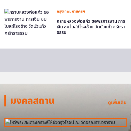
กรุงเทพมหานครฯ
กราบหลวงพ่อแก้ว ขอพรการงาน การ
เงิน ชมโบสถ์โรงช้าง วัดบัวแก้วศรัทธา
ธรรม
มงคลสถาน
ดูเพิ่มเติม