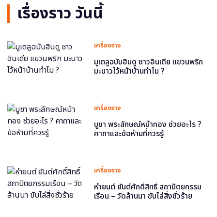
เรื่องราว วันนี้
เครื่องราง
มูเตลูฉบับฮินดู ชาวอินเดีย แขวนพริก
มะนาวไว้หน้าบ้านทำไม ?
เครื่องราง
บูชา พระลักษณ์หน้าทอง ช่วยอะไร ?
คาถาและข้อห้ามที่ควรรู้
เครื่องราง
หำยนต์ ยันต์ศักดิ์สิทธิ์ สถาปัตยกรรม
เรือน – วัดล้านนา ขับไล่สิ่งชั่วร้าย