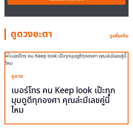
ดูดวงชะตา
ดูเพิ่มเติม
ดูดวง
เบอร์โทร คน Keep look เป๊ะทุก
มุมดูดีทุกองศา คุณล่ะมีเลขคู่นี้
ไหม