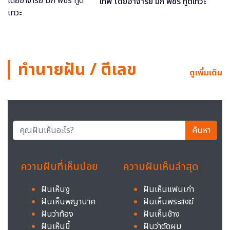
เทพ โดยอาจารย์ มิก พชร ทูตเทวะ
ทำนายฝัน / ตีเลข
ดูเพิ่มเติม
ค้นหา
ความฝันที่เห็นบ่อย
ความฝันเห็นล่าสุด
ฝันเห็นงู
ฝันเห็นแฟนเก่า
ฝันเห็นพญานาค
ฝันเห็นพระสงฆ์
ฝันว่าท้อง
ฝันเห็นช้าง
ฝันเห็นขี้
ฝันว่าตัดผม