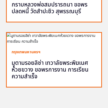
กราบหลวงพ่อสมปรารถนา ขอพร
ปลดหนี้ วัดสำปะซิว สุพรรณบุรี
กรุงเทพมหานครฯ
มูตามรอยลิซ่า เทวาลัยพระพิฆเนศ
ห้วยขวาง ขอพรการงาน การเรียน
ความสำเร็จ