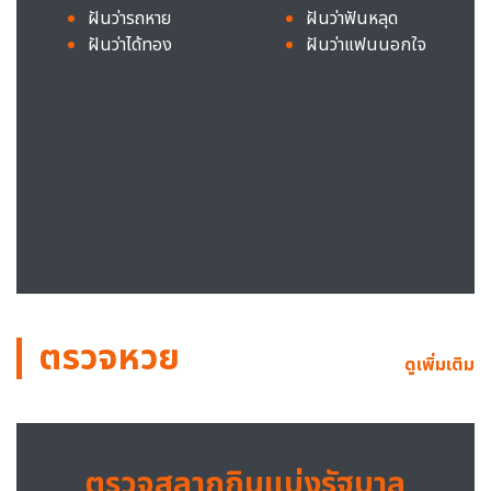
ฝันว่ารถหาย
ฝันว่าฟันหลุด
ฝันว่าได้ทอง
ฝันว่าแฟนนอกใจ
ตรวจหวย
ดูเพิ่มเติม
ตรวจสลากกินแบ่งรัฐบาล