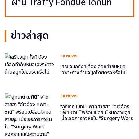
ผ่าน Traffy Fondue ได้ทันที
ข่าวล่าสุด
PR NEWS
เสริมจมูกทั้งที ต้องเลือกทำกับหมอ
เฉพาะทางด้านจมูกโดยตรงหรือไม่
PR NEWS
“ลูกเกด เมทินี” ฟาดสายฮา “ดีเจอ๋อง-
แพท-ซานิ” พร้อมเปลี่ยนโหมดสายลุย
เมื่อเจอภารกิจหินใน “Surgery Wars
สงครามแห่งความงาม” อีพี6