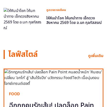
ดูดวงรายเดือน
ให้หินนำโชค ให้นกนำทาง เช็กดวง
สิงหาคม 2569 โดย อ.นก กุลภัสสรณ์
ไลฟ์สไตล์
ดูเพิ่มเติม
FOOD
ฉีกกฎคนรักเส้น! ปลดล็อก Pain