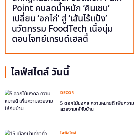
Point คนลดน้ำหนัก ‘คินเซน’
เปลี่ยน ‘อกไก่’ สู่ ‘เส้นไร้แป้ง’
นวัตกรรม FoodTech เนื้อนุ่ม
ตอบโจทย์เทรนด์เฮลตี้
ไลฟ์สไตล์ วันนี้
DECOR
5 ดอกไม้มงคล ความหมายดี เพิ่มความ
สวยงามให้กับบ้าน
ไลฟ์สไตล์