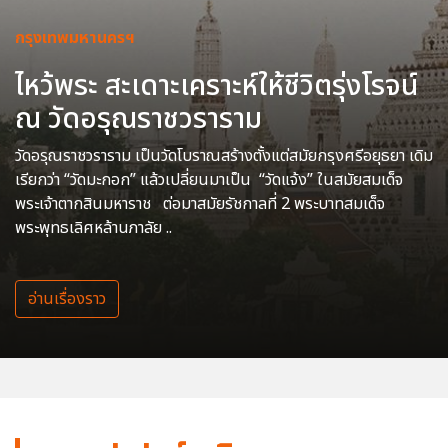
กรุงเทพมหานครฯ
ไหว้พระ สะเดาะเคราะห์ให้ชีวิตรุ่งโรจน์
ณ วัดอรุณราชวราราม
วัดอรุณราชวราราม เป็นวัดโบราณสร้างตั้งแต่สมัยกรุงศรีอยุธยา เดิม
เรียกว่า “วัดมะกอก” แล้วเปลี่ยนมาเป็น “วัดแจ้ง” ในสมัยสมเด็จ
พระเจ้าตากสินมหาราช ต่อมาสมัยรัชกาลที่ 2 พระบาทสมเด็จ
พระพุทธเลิศหล้านภาลัย ..
อ่านเรื่องราว