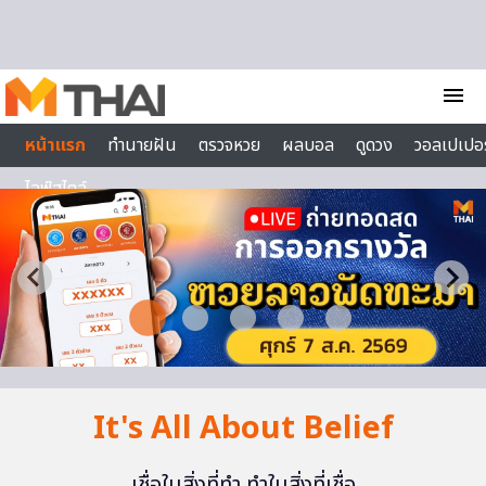
Skip to content
menu
หน้าแรก
ทำนายฝัน
ตรวจหวย
ผลบอล
ดูดวง
วอลเปเปอร
ไลฟ์สไตล์
It's All About Belief
เชื่อในสิ่งที่ทำ ทำในสิ่งที่เชื่อ