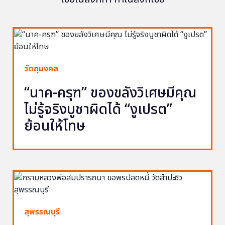
วัตถุมงคล
“นาค-ครุฑ” ของขลังวิเศษมีคุณ
ไม่รู้จริงบูชาผิดได้ “งูเปรต”
ย้อนให้โทษ
สุพรรณบุรี