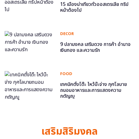
15 เมืองน่าเที่ยวทั่วออสเตรเลีย ทริป
หน้าต้องไป
DECOR
9 ปลามงคล เสริมดวง การค้า อำนาจ
เงินทอง และความรัก
FOOD
เทคนิคตั้งโต๊ะ ไหว้บ๊ะจ่าง กุศโลบาย
ถนอมอาหารและการแสดงความ
กตัญญู
เสริมสิริมงคล