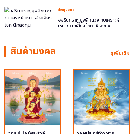
วัตถุมงคล
อสุรินทราหู มูพลิกดวง ทุบเคราะห์
เหมาะสายเสี่ยงโชค นักลงทุน
สินค้ามงคล
ดูเพิ่มเติม
วอลเปเปอร์พระสีวลี
วอลเปเปอร์ท้าวกุเวร