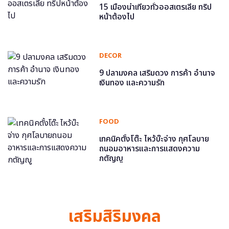
15 เมืองน่าเที่ยวทั่วออสเตรเลีย ทริป
หน้าต้องไป
DECOR
9 ปลามงคล เสริมดวง การค้า อำนาจ
เงินทอง และความรัก
FOOD
เทคนิคตั้งโต๊ะ ไหว้บ๊ะจ่าง กุศโลบาย
ถนอมอาหารและการแสดงความ
กตัญญู
เสริมสิริมงคล