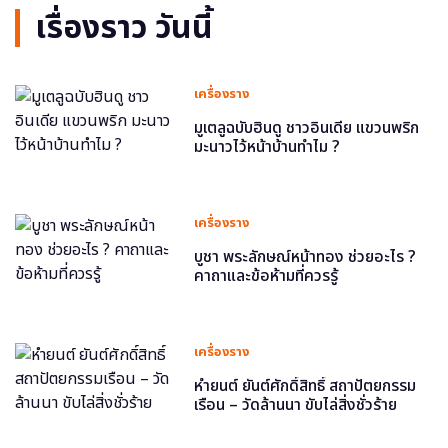
เรื่องราว วันนี้
เครื่องราง
มูเตลูฉบับฮินดู ชาวอินเดีย แขวนพริก
มะนาวไว้หน้าบ้านทำไม ?
เครื่องราง
บูชา พระลักษณ์หน้าทอง ช่วยอะไร ?
คาถาและข้อห้ามที่ควรรู้
เครื่องราง
หำยนต์ ยันต์ศักดิ์สิทธิ์ สถาปัตยกรรม
เรือน – วัดล้านนา ขับไล่สิ่งชั่วร้าย