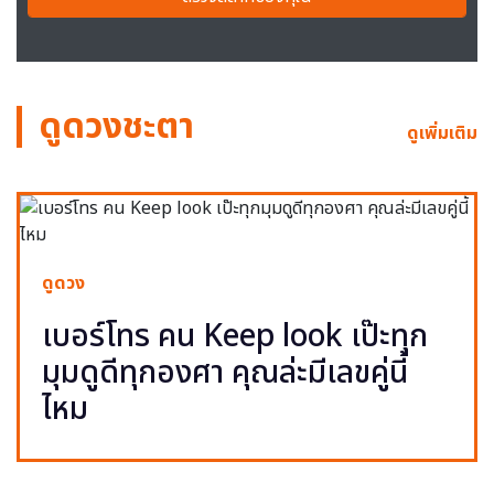
ดูดวงชะตา
ดูเพิ่มเติม
ดูดวง
เบอร์โทร คน Keep look เป๊ะทุก
มุมดูดีทุกองศา คุณล่ะมีเลขคู่นี้
ไหม