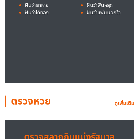
ฝันว่ารถหาย
ฝันว่าฟันหลุด
ฝันว่าได้ทอง
ฝันว่าแฟนนอกใจ
ตรวจหวย
ดูเพิ่มเติม
ตรวจสลากกินแบ่งรัฐบาล