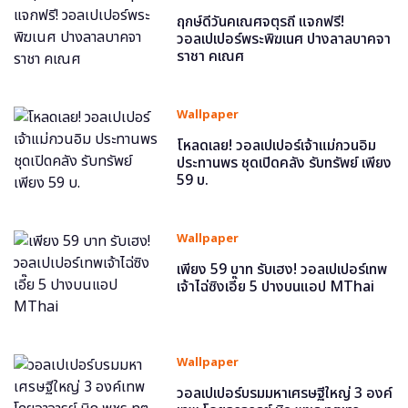
ฤกษ์ดีวันคเณศจตุรถี แจกฟรี!
วอลเปเปอร์พระพิฆเนศ ปางลาลบาคจา
ราชา คเณศ
Wallpaper
โหลดเลย! วอลเปเปอร์เจ้าแม่กวนอิม
ประทานพร ชุดเปิดคลัง รับทรัพย์ เพียง
59 บ.
Wallpaper
เพียง 59 บาท รับเฮง! วอลเปเปอร์เทพ
เจ้าไฉ่ซิงเอี๊ย 5 ปางบนแอป MThai
Wallpaper
วอลเปเปอร์บรมมหาเศรษฐีใหญ่ 3 องค์