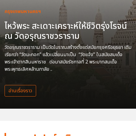
กรุงเทพมหานครฯ
ไหว้พระ สะเดาะเคราะห์ให้ชีวิตรุ่งโรจน์
ณ วัดอรุณราชวราราม
วัดอรุณราชวราราม เป็นวัดโบราณสร้างตั้งแต่สมัยกรุงศรีอยุธยา เดิม
เรียกว่า “วัดมะกอก” แล้วเปลี่ยนมาเป็น “วัดแจ้ง” ในสมัยสมเด็จ
พระเจ้าตากสินมหาราช ต่อมาสมัยรัชกาลที่ 2 พระบาทสมเด็จ
พระพุทธเลิศหล้านภาลัย ..
อ่านเรื่องราว