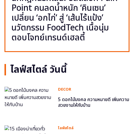
Point คนลดน้ำหนัก ‘คินเซน’
เปลี่ยน ‘อกไก่’ สู่ ‘เส้นไร้แป้ง’
นวัตกรรม FoodTech เนื้อนุ่ม
ตอบโจทย์เทรนด์เฮลตี้
ไลฟ์สไตล์ วันนี้
DECOR
5 ดอกไม้มงคล ความหมายดี เพิ่มความ
สวยงามให้กับบ้าน
ไลฟ์สไตล์