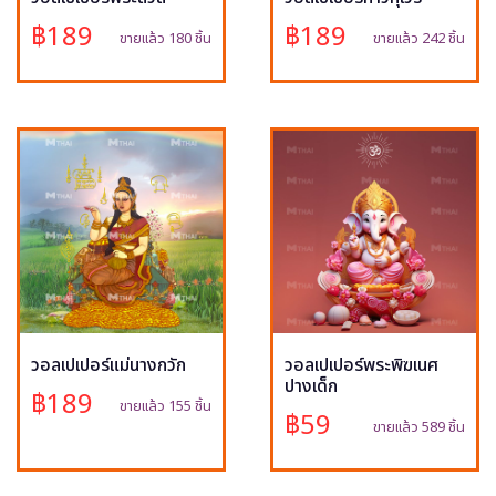
฿189
฿189
ขายแล้ว 180 ชิ้น
ขายแล้ว 242 ชิ้น
วอลเปเปอร์แม่นางกวัก
วอลเปเปอร์พระพิฆเนศ
ปางเด็ก
฿189
ขายแล้ว 155 ชิ้น
฿59
ขายแล้ว 589 ชิ้น