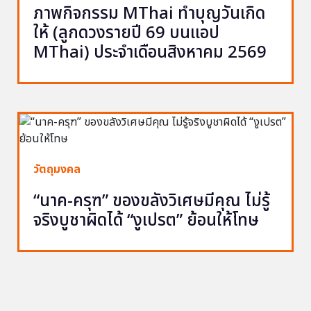
ภาพกิจกรรม MThai ทำบุญวันเกิด
ให้ (ลูกดวงรายปี 69 บนแอป
MThai) ประจำเดือนสิงหาคม 2569
วัตถุมงคล
“นาค-ครุฑ” ของขลังวิเศษมีคุณ ไม่รู้
จริงบูชาผิดได้ “งูเปรต” ย้อนให้โทษ