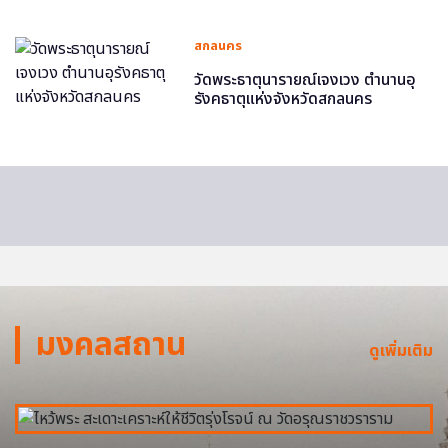
สกลนคร
วัดพระธาตุนารายณ์เจงเวง ตำนานอุ
รังคธาตุแห่งจังหวัดสกลนคร
มงคลสถาน
ดูเพิ่มเติม