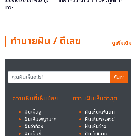
เทพ โดยอาจารย์ มิก พชร ทูตเทวะ
ทำนายฝัน / ตีเลข
ดูเพิ่มเติม
ค้นหา
ความฝันที่เห็นบ่อย
ความฝันเห็นล่าสุด
ฝันเห็นงู
ฝันเห็นแฟนเก่า
ฝันเห็นพญานาค
ฝันเห็นพระสงฆ์
ฝันว่าท้อง
ฝันเห็นช้าง
ฝันเห็นขี้
ฝันว่าตัดผม