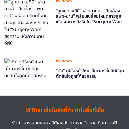
PR NEWS
“ลูกเกด เมทินี” ฟาดสายฮา “ดีเจอ๋อง-
แพท-ซานิ” พร้อมเปลี่ยนโหมดสายลุย
เมื่อเจอภารกิจหินใน “Surgery Wars
สงครามแห่งความงาม” อีพี6
PR NEWS
“ดัง” ภูมิใจหน้าใหม่ เป็นเวอร์ชั่นที่ดีที่สุด
ตัดสินใจถูกที่ศัลยกรรม
MThai เชื่อในสิ่งที่ทำ ทำในสิ่งที่เชื่อ
รับข่าวสารเลขมงคล สถิติเลขดัง ดวงรายวัน รายเดือน รายปี