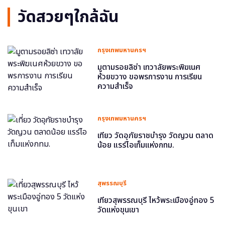
วัดสวยๆใกล้ฉัน
กรุงเทพมหานครฯ
มูตามรอยลิซ่า เทวาลัยพระพิฆเนศ
ห้วยขวาง ขอพรการงาน การเรียน
ความสำเร็จ
กรุงเทพมหานครฯ
เที่ยว วัดอุภัยราชบำรุง วัดญวน ตลาด
น้อย แรร์ไอเท็มแห่งกทม.
สุพรรณบุรี
เที่ยวสุพรรณบุรี ไหว้พระเมืองอู่ทอง 5
วัดแห่งขุนเขา