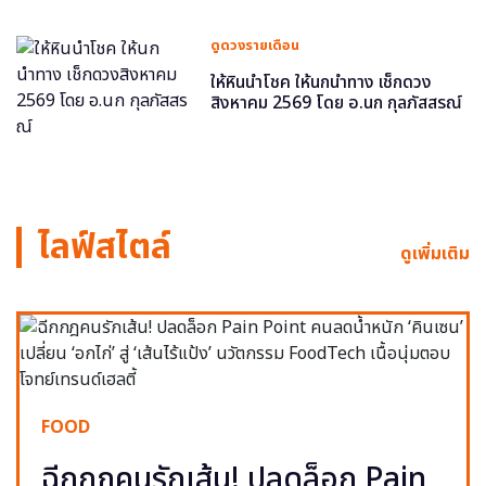
ดูดวงรายเดือน
ให้หินนำโชค ให้นกนำทาง เช็กดวง
สิงหาคม 2569 โดย อ.นก กุลภัสสรณ์
ไลฟ์สไตล์
ดูเพิ่มเติม
FOOD
ฉีกกฎคนรักเส้น! ปลดล็อก Pain