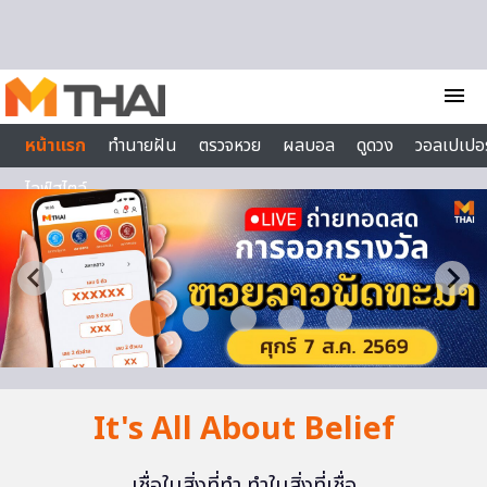
Skip to content
menu
หน้าแรก
ทำนายฝัน
ตรวจหวย
ผลบอล
ดูดวง
วอลเปเปอร
ไลฟ์สไตล์
It's All About Belief
เชื่อในสิ่งที่ทำ ทำในสิ่งที่เชื่อ