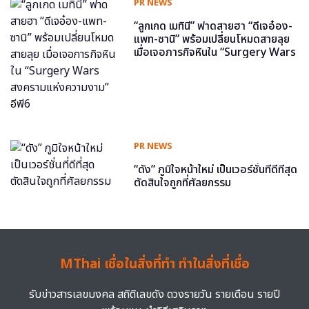
PR NEWS
“ลูกเกด เมทินี” ฟาดสายฮา “ดีเจอ๋อง-
แพท-ซานิ” พร้อมเปลี่ยนโหมดสายลุย
เมื่อเจอภารกิจหินใน “Surgery Wars
สงครามแห่งความงาม” อีพี6
PR NEWS
“ดัง” ภูมิใจหน้าใหม่ เป็นเวอร์ชั่นที่ดีที่สุด
ตัดสินใจถูกที่ศัลยกรรม
MThai เชื่อในสิ่งที่ทำ ทำในสิ่งที่เชื่อ
รับข่าวสารเลขมงคล สถิติเลขดัง ดวงรายวัน รายเดือน รายปี