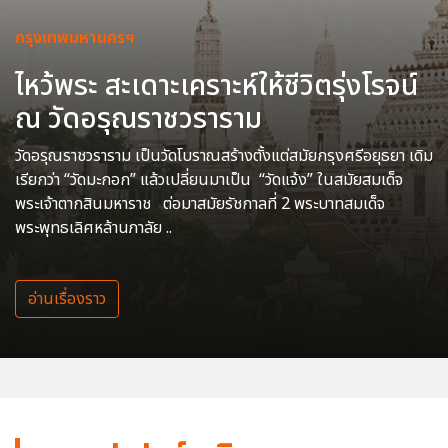
กรุงเทพมหานครฯ
ไหว้พระ สะเดาะเคราะห์ให้ชีวิตรุ่งโรจน์
ณ วัดอรุณราชวราราม
วัดอรุณราชวราราม เป็นวัดโบราณสร้างตั้งแต่สมัยกรุงศรีอยุธยา เดิม
เรียกว่า “วัดมะกอก” แล้วเปลี่ยนมาเป็น “วัดแจ้ง” ในสมัยสมเด็จ
พระเจ้าตากสินมหาราช ต่อมาสมัยรัชกาลที่ 2 พระบาทสมเด็จ
พระพุทธเลิศหล้านภาลัย ..
อ่านเรื่องราว