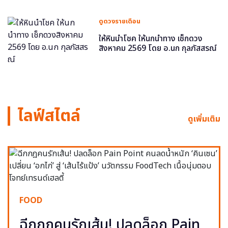
ดูดวงรายเดือน
ให้หินนำโชค ให้นกนำทาง เช็กดวง
สิงหาคม 2569 โดย อ.นก กุลภัสสรณ์
ไลฟ์สไตล์
ดูเพิ่มเติม
FOOD
ฉีกกฎคนรักเส้น! ปลดล็อก Pain