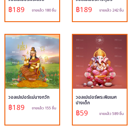
฿189
฿189
ขายแล้ว 180 ชิ้น
ขายแล้ว 242 ชิ้น
วอลเปเปอร์แม่นางกวัก
วอลเปเปอร์พระพิฆเนศ
ปางเด็ก
฿189
ขายแล้ว 155 ชิ้น
฿59
ขายแล้ว 589 ชิ้น