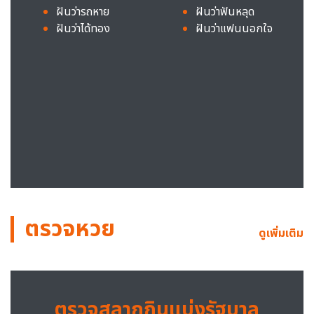
ฝันว่ารถหาย
ฝันว่าฟันหลุด
ฝันว่าได้ทอง
ฝันว่าแฟนนอกใจ
ตรวจหวย
ดูเพิ่มเติม
ตรวจสลากกินแบ่งรัฐบาล