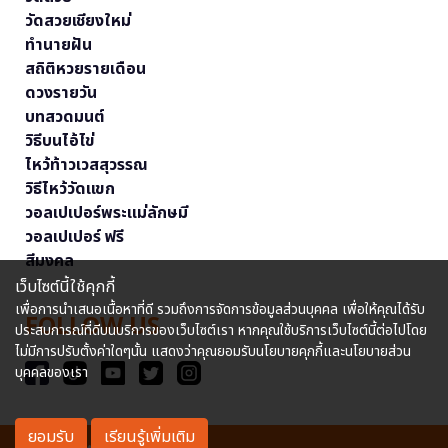
วัดสวยเชียงใหม่
ทำนายฝัน
สถิติหวยรายเดือน
ดวงรายวัน
บทสวดมนต์
วิธีบนไอ้ไข่
ไหว้ท้าวเวสสุวรรณ
วิธีไหว้วัดแขก
วอลเปเปอร์พระแม่ลักษมี
วอลเปเปอร์ ฟรี
สีมงคล
เว็บไซต์นี้ใช้คุกกี้
เพื่อการนำเสนอเนื้อหาที่ดี รวมถึงการจัดการข้อมูลส่วนบุคคล เพื่อให้คุณได้รับ
FOLLOW US
ประสบการณ์ที่ดีบนบริการของเว็บไซต์เรา หากคุณใช้บริการเว็บไซต์นี้ต่อไปโดย
ไม่มีการปรับตั้งค่าใดๆนั้น แสดงว่าคุณยอมรับนโยบายคุกกี้และนโยบายส่วน
บุคคลของเรา
ยอมรับ
เรียนรู้เพิ่มเติม