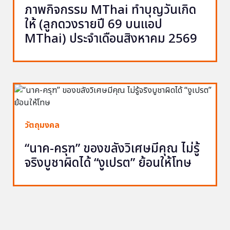
ภาพกิจกรรม MThai ทำบุญวันเกิด
ให้ (ลูกดวงรายปี 69 บนแอป
MThai) ประจำเดือนสิงหาคม 2569
วัตถุมงคล
“นาค-ครุฑ” ของขลังวิเศษมีคุณ ไม่รู้
จริงบูชาผิดได้ “งูเปรต” ย้อนให้โทษ