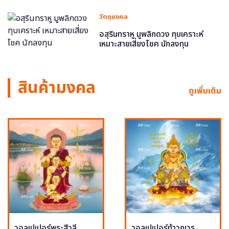
วัตถุมงคล
อสุรินทราหู มูพลิกดวง ทุบเคราะห์
เหมาะสายเสี่ยงโชค นักลงทุน
สินค้ามงคล
ดูเพิ่มเติม
วอลเปเปอร์พระสีวลี
วอลเปเปอร์ท้าวกุเวร