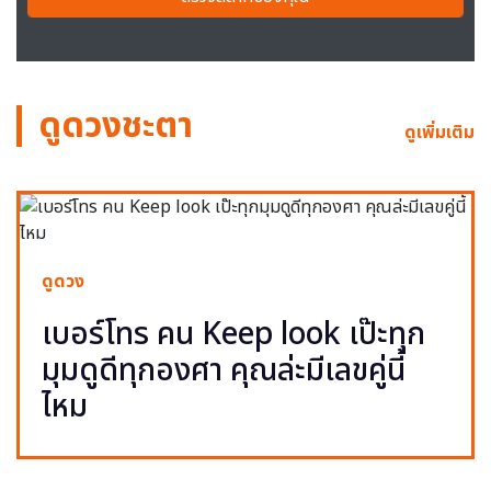
ดูดวงชะตา
ดูเพิ่มเติม
ดูดวง
เบอร์โทร คน Keep look เป๊ะทุก
มุมดูดีทุกองศา คุณล่ะมีเลขคู่นี้
ไหม