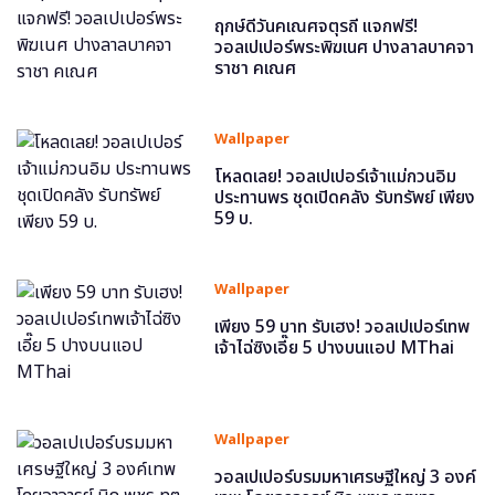
ฤกษ์ดีวันคเณศจตุรถี แจกฟรี!
วอลเปเปอร์พระพิฆเนศ ปางลาลบาคจา
ราชา คเณศ
Wallpaper
โหลดเลย! วอลเปเปอร์เจ้าแม่กวนอิม
ประทานพร ชุดเปิดคลัง รับทรัพย์ เพียง
59 บ.
Wallpaper
เพียง 59 บาท รับเฮง! วอลเปเปอร์เทพ
เจ้าไฉ่ซิงเอี๊ย 5 ปางบนแอป MThai
Wallpaper
วอลเปเปอร์บรมมหาเศรษฐีใหญ่ 3 องค์