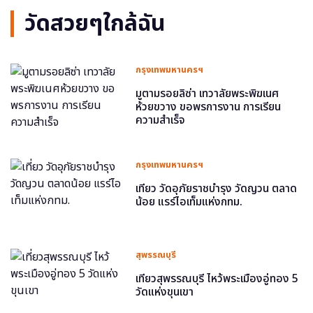
วัดสวยๆใกล้ฉัน
กรุงเทพมหานครฯ
มูตามรอยลิซ่า เทวาลัยพระพิฆเนศ
ห้วยขวาง ขอพรการงาน การเรียน
ความสำเร็จ
กรุงเทพมหานครฯ
เที่ยว วัดอุภัยราชบำรุง วัดญวน ตลาด
น้อย แรร์ไอเท็มแห่งกทม.
สุพรรณบุรี
เที่ยวสุพรรณบุรี ไหว้พระเมืองอู่ทอง 5
วัดแห่งขุนเขา