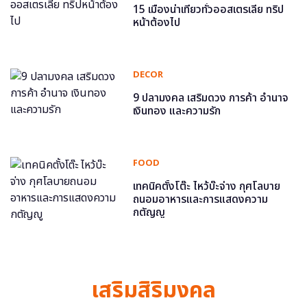
15 เมืองน่าเที่ยวทั่วออสเตรเลีย ทริป
หน้าต้องไป
DECOR
9 ปลามงคล เสริมดวง การค้า อำนาจ
เงินทอง และความรัก
FOOD
เทคนิคตั้งโต๊ะ ไหว้บ๊ะจ่าง กุศโลบาย
ถนอมอาหารและการแสดงความ
กตัญญู
เสริมสิริมงคล