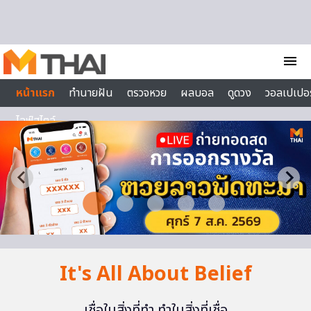
Skip to content
menu
หน้าแรก
ทำนายฝัน
ตรวจหวย
ผลบอล
ดูดวง
วอลเปเปอร
ไลฟ์สไตล์
It's All About Belief
เชื่อในสิ่งที่ทำ ทำในสิ่งที่เชื่อ