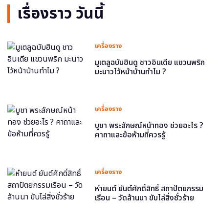
เรื่องราว วันนี้
เครื่องราง
มูเตลูฉบับฮินดู ชาวอินเดีย แขวนพริก
มะนาวไว้หน้าบ้านทำไม ?
เครื่องราง
บูชา พระลักษณ์หน้าทอง ช่วยอะไร ?
คาถาและข้อห้ามที่ควรรู้
เครื่องราง
หำยนต์ ยันต์ศักดิ์สิทธิ์ สถาปัตยกรรม
เรือน – วัดล้านนา ขับไล่สิ่งชั่วร้าย