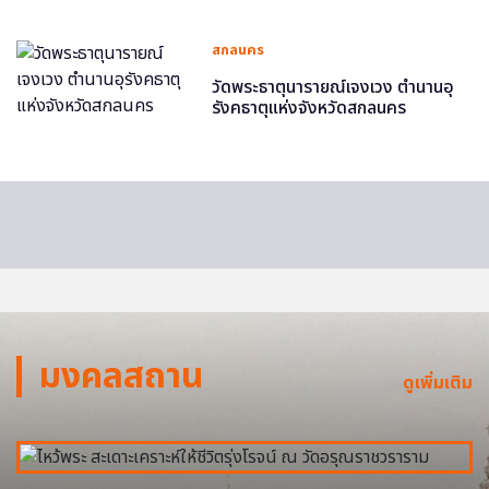
สกลนคร
วัดพระธาตุนารายณ์เจงเวง ตำนานอุ
รังคธาตุแห่งจังหวัดสกลนคร
มงคลสถาน
ดูเพิ่มเติม