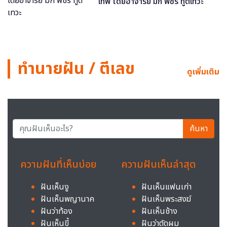
เทพ โดยอาจารย์ มิก พชร ทูตเทวะ
ทำนายฝัน / ตีเลข
ดูเพิ่มเติม
ค้นหา
ความฝันที่เห็นบ่อย
ความฝันเห็นล่าสุด
ฝันเห็นงู
ฝันเห็นแฟนเก่า
ฝันเห็นพญานาค
ฝันเห็นพระสงฆ์
ฝันว่าท้อง
ฝันเห็นช้าง
ฝันเห็นขี้
ฝันว่าตัดผม