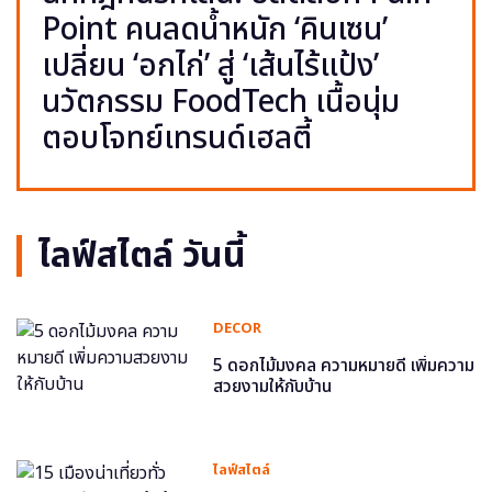
Point คนลดน้ำหนัก ‘คินเซน’
เปลี่ยน ‘อกไก่’ สู่ ‘เส้นไร้แป้ง’
นวัตกรรม FoodTech เนื้อนุ่ม
ตอบโจทย์เทรนด์เฮลตี้
ไลฟ์สไตล์ วันนี้
DECOR
5 ดอกไม้มงคล ความหมายดี เพิ่มความ
สวยงามให้กับบ้าน
ไลฟ์สไตล์