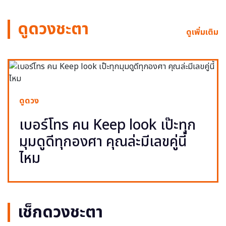
ดูดวงชะตา
ดูเพิ่มเติม
ดูดวง
เบอร์โทร คน Keep look เป๊ะทุก
มุมดูดีทุกองศา คุณล่ะมีเลขคู่นี้
ไหม
เช็กดวงชะตา