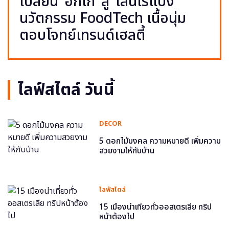
เปลี่ยน ‘อกไก่’ สู่ ‘เส้นไร้แป้ง’
นวัตกรรม FoodTech เนื้อนุ่ม
ตอบโจทย์เทรนด์เฮลตี้
ไลฟ์สไตล์ วันนี้
DECOR
5 ดอกไม้มงคล ความหมายดี เพิ่มความ
สวยงามให้กับบ้าน
ไลฟ์สไตล์
15 เมืองน่าเที่ยวทั่วออสเตรเลีย ทริป
หน้าต้องไป