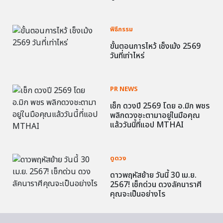
พิธีกรรม
ขั้นตอนการไหว้ เช็งเม้ง 2569
วันที่เท่าไหร่
PR NEWS
เช็ก ดวงปี 2569 โดย อ.มิก พชร
พลิกดวงชะตามาอยู่ในมือคุณ
แล้ววันนี้ที่แอป MTHAI
ดูดวง
ดาวพฤหัสย้าย วันนี้ 30 เม.ย.
2567! เช็กด่วน ดวงลัคนาราศี
คุณจะเป็นอย่างไร