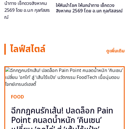
ให้หินนำโชค ให้นกนำทาง เช็กดวง
สิงหาคม 2569 โดย อ.นก กุลภัสสรณ์
ไลฟ์สไตล์
ดูเพิ่มเติม
FOOD
ฉีกกฎคนรักเส้น! ปลดล็อก Pain
Point คนลดน้ำหนัก ‘คินเซน’