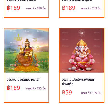
฿189
฿189
ขายแล้ว 180 ชิ้น
ขายแล้ว 242 ชิ้น
วอลเปเปอร์แม่นางกวัก
วอลเปเปอร์พระพิฆเนศ
ปางเด็ก
฿189
ขายแล้ว 155 ชิ้น
฿59
ขายแล้ว 589 ชิ้น