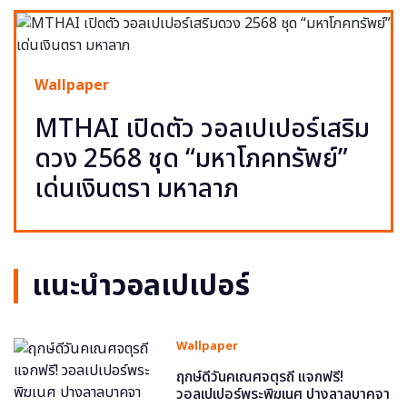
Wallpaper
MTHAI เปิดตัว วอลเปเปอร์เสริม
ดวง 2568 ชุด “มหาโภคทรัพย์”
เด่นเงินตรา มหาลาภ
แนะนำวอลเปเปอร์
Wallpaper
ฤกษ์ดีวันคเณศจตุรถี แจกฟรี!
วอลเปเปอร์พระพิฆเนศ ปางลาลบาคจา