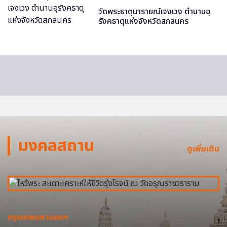
วัดพระธาตุนารายณ์เจงเวง ตำนานอุ
รังคธาตุแห่งจังหวัดสกลนคร
มงคลสถาน
ดูเพิ่มเติม
กรุงเทพมหานครฯ