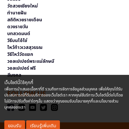
วัดสวยเชียงใหม่
ทำนายฝัน
สถิติหวยรายเดือน
ดวงรายวัน
บทสวดมนต์
วิธีบนไอ้ไข่
ไหว้ท้าวเวสสุวรรณ
วิธีไหว้วัดแขก
วอลเปเปอร์พระแม่ลักษมี
วอลเปเปอร์ ฟรี
สีมงคล
เว็บไซต์นี้ใช้คุกกี้
เพื่อการนำเสนอเนื้อหาที่ดี รวมถึงการจัดการข้อมูลส่วนบุคคล เพื่อให้คุณได้รับ
FOLLOW US
ประสบการณ์ที่ดีบนบริการของเว็บไซต์เรา หากคุณใช้บริการเว็บไซต์นี้ต่อไปโดย
ไม่มีการปรับตั้งค่าใดๆนั้น แสดงว่าคุณยอมรับนโยบายคุกกี้และนโยบายส่วน
บุคคลของเรา
ยอมรับ
เรียนรู้เพิ่มเติม