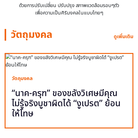
ด้วยการปรับเปลี่ยน ปรับปรุง สภาพแวดล้อมรอบๆตัว
เพื่อความเป็นศิริมงคลในแบบไทยๆ
วัตถุมงคล
ดูเพิ่มเติม
วัตถุมงคล
“นาค-ครุฑ” ของขลังวิเศษมีคุณ
ไม่รู้จริงบูชาผิดได้ “งูเปรต” ย้อน
ให้โทษ