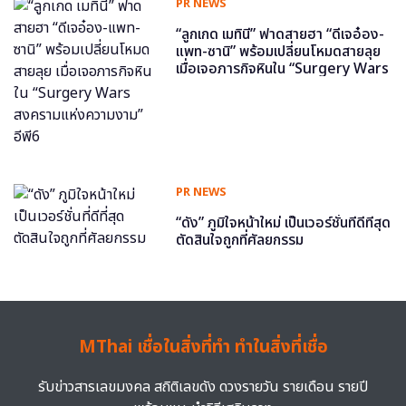
PR NEWS
“ลูกเกด เมทินี” ฟาดสายฮา “ดีเจอ๋อง-
แพท-ซานิ” พร้อมเปลี่ยนโหมดสายลุย
เมื่อเจอภารกิจหินใน “Surgery Wars
สงครามแห่งความงาม” อีพี6
PR NEWS
“ดัง” ภูมิใจหน้าใหม่ เป็นเวอร์ชั่นที่ดีที่สุด
ตัดสินใจถูกที่ศัลยกรรม
MThai เชื่อในสิ่งที่ทำ ทำในสิ่งที่เชื่อ
รับข่าวสารเลขมงคล สถิติเลขดัง ดวงรายวัน รายเดือน รายปี