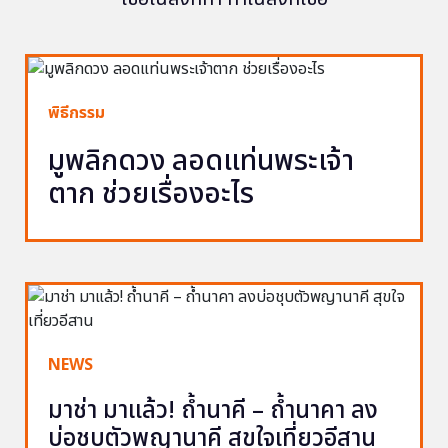
พิธีกรรม
มูพลิกดวง ลอดแท่นพระเจ้า
ตาก ช่วยเรื่องอะไร
NEWS
มาช่า มาแล้ว! ถ้ำนาคี – ถ้ำนาคา ลง
บ่อชุบตัวพญานาคี สุขใจเที่ยวอีสาน