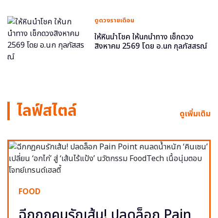
ดูดวงรายเดือน
ให้หินนำโชค ให้นกนำทาง เช็กดวง
สิงหาคม 2569 โดย อ.นก กุลภัสสรณ์
ไลฟ์สไตล์
ดูเพิ่มเติม
FOOD
ฉีกกฎคนรักเส้น! ปลดล็อก Pain