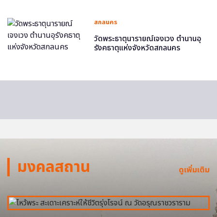
สกลนคร
วัดพระธาตุนารายณ์เจงเวง ตำนานอุ
รังคธาตุแห่งจังหวัดสกลนคร
มงคลสถาน
ดูเพิ่มเติม