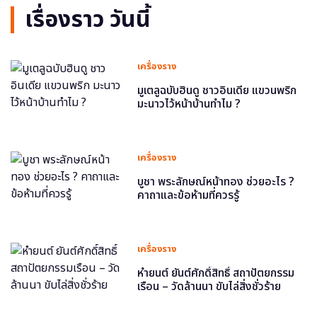
เรื่องราว วันนี้
เครื่องราง
มูเตลูฉบับฮินดู ชาวอินเดีย แขวนพริก
มะนาวไว้หน้าบ้านทำไม ?
เครื่องราง
บูชา พระลักษณ์หน้าทอง ช่วยอะไร ?
คาถาและข้อห้ามที่ควรรู้
เครื่องราง
หำยนต์ ยันต์ศักดิ์สิทธิ์ สถาปัตยกรรม
เรือน – วัดล้านนา ขับไล่สิ่งชั่วร้าย