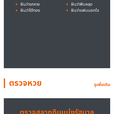
ฝันว่ารถหาย
ฝันว่าฟันหลุด
ฝันว่าได้ทอง
ฝันว่าแฟนนอกใจ
ตรวจหวย
ดูเพิ่มเติม
ตรวจสลากกินแบ่งรัฐบาล