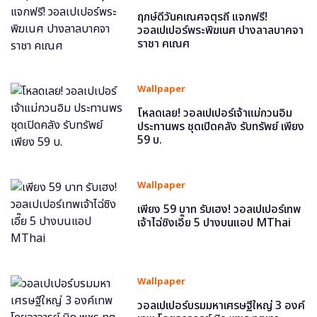
ฤกษ์ดีวันคเณศจตุรถี แจกฟรี!
วอลเปเปอร์พระพิฆเนศ ปางลาลบาคจา
ราชา คเณศ
Wallpaper
โหลดเลย! วอลเปเปอร์เจ้าแม่กวนอิม
ประทานพร ชุดเปิดคลัง รับทรัพย์ เพียง
59 บ.
Wallpaper
เพียง 59 บาท รับเฮง! วอลเปเปอร์เทพ
เจ้าไฉ่ซิงเอี๊ย 5 ปางบนแอป MThai
Wallpaper
วอลเปเปอร์บรมมหาเศรษฐีใหญ่ 3 องค์