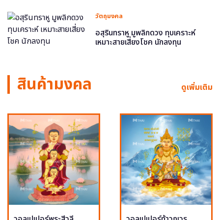
วัตถุมงคล
อสุรินทราหู มูพลิกดวง ทุบเคราะห์
เหมาะสายเสี่ยงโชค นักลงทุน
สินค้ามงคล
ดูเพิ่มเติม
วอลเปเปอร์พระสีวลี
วอลเปเปอร์ท้าวกุเวร