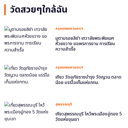
วัดสวยๆใกล้ฉัน
กรุงเทพมหานครฯ
มูตามรอยลิซ่า เทวาลัยพระพิฆเนศ
ห้วยขวาง ขอพรการงาน การเรียน
ความสำเร็จ
กรุงเทพมหานครฯ
เที่ยว วัดอุภัยราชบำรุง วัดญวน ตลาด
น้อย แรร์ไอเท็มแห่งกทม.
สุพรรณบุรี
เที่ยวสุพรรณบุรี ไหว้พระเมืองอู่ทอง 5
วัดแห่งขุนเขา