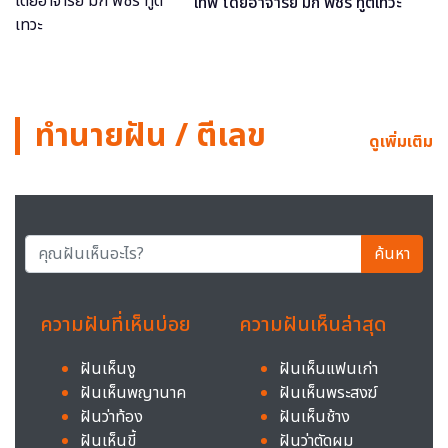
เทพ โดยอาจารย์ มิก พชร ทูตเทวะ
ทำนายฝัน / ตีเลข
ดูเพิ่มเติม
ค้นหา
ความฝันที่เห็นบ่อย
ความฝันเห็นล่าสุด
ฝันเห็นงู
ฝันเห็นแฟนเก่า
ฝันเห็นพญานาค
ฝันเห็นพระสงฆ์
ฝันว่าท้อง
ฝันเห็นช้าง
ฝันเห็นขี้
ฝันว่าตัดผม