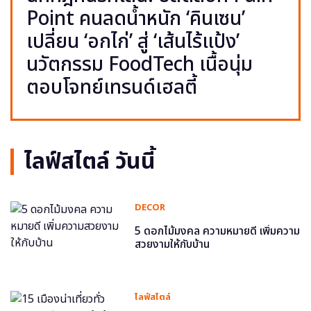
Point คนลดน้ำหนัก ‘คินเซน’
เปลี่ยน ‘อกไก่’ สู่ ‘เส้นไร้แป้ง’
นวัตกรรม FoodTech เนื้อนุ่ม
ตอบโจทย์เทรนด์เฮลตี้
ไลฟ์สไตล์ วันนี้
DECOR
5 ดอกไม้มงคล ความหมายดี เพิ่มความ
สวยงามให้กับบ้าน
ไลฟ์สไตล์