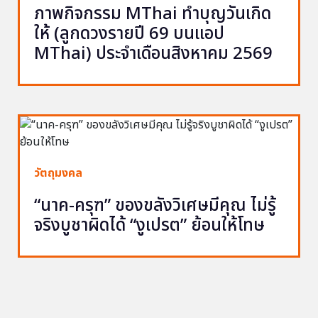
ภาพกิจกรรม MThai ทำบุญวันเกิด
ให้ (ลูกดวงรายปี 69 บนแอป
MThai) ประจำเดือนสิงหาคม 2569
วัตถุมงคล
“นาค-ครุฑ” ของขลังวิเศษมีคุณ ไม่รู้
จริงบูชาผิดได้ “งูเปรต” ย้อนให้โทษ