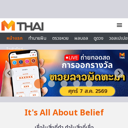
Skip to content
menu
หน้าแรก
ทำนายฝัน
ตรวจหวย
ผลบอล
ดูดวง
วอลเปเปอร
ไลฟ์สไตล์
It's All About Belief
เชื่อในสิ่งที่ทำ ทำในสิ่งที่เชื่อ