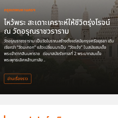
กรุงเทพมหานครฯ
ไหว้พระ สะเดาะเคราะห์ให้ชีวิตรุ่งโรจน์
ณ วัดอรุณราชวราราม
วัดอรุณราชวราราม เป็นวัดโบราณสร้างตั้งแต่สมัยกรุงศรีอยุธยา เดิม
เรียกว่า “วัดมะกอก” แล้วเปลี่ยนมาเป็น “วัดแจ้ง” ในสมัยสมเด็จ
พระเจ้าตากสินมหาราช ต่อมาสมัยรัชกาลที่ 2 พระบาทสมเด็จ
พระพุทธเลิศหล้านภาลัย ..
อ่านเรื่องราว