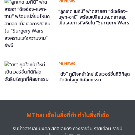
PR NEWS
“ลูกเกด เมทินี” ฟาดสายฮา “ดีเจอ๋อง-
แพท-ซานิ” พร้อมเปลี่ยนโหมดสายลุย
เมื่อเจอภารกิจหินใน “Surgery Wars
สงครามแห่งความงาม” อีพี6
PR NEWS
“ดัง” ภูมิใจหน้าใหม่ เป็นเวอร์ชั่นที่ดีที่สุด
ตัดสินใจถูกที่ศัลยกรรม
MThai เชื่อในสิ่งที่ทำ ทำในสิ่งที่เชื่อ
รับข่าวสารเลขมงคล สถิติเลขดัง ดวงรายวัน รายเดือน รายปี