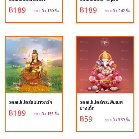
฿189
฿189
ขายแล้ว 180 ชิ้น
ขายแล้ว 242 ชิ้น
วอลเปเปอร์แม่นางกวัก
วอลเปเปอร์พระพิฆเนศ
ปางเด็ก
฿189
ขายแล้ว 155 ชิ้น
฿59
ขายแล้ว 589 ชิ้น