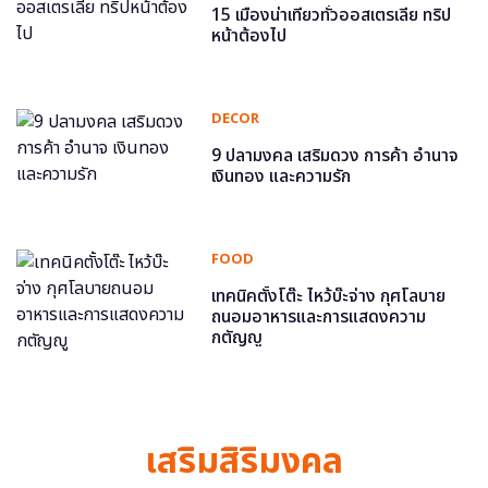
15 เมืองน่าเที่ยวทั่วออสเตรเลีย ทริป
หน้าต้องไป
DECOR
9 ปลามงคล เสริมดวง การค้า อำนาจ
เงินทอง และความรัก
FOOD
เทคนิคตั้งโต๊ะ ไหว้บ๊ะจ่าง กุศโลบาย
ถนอมอาหารและการแสดงความ
กตัญญู
เสริมสิริมงคล