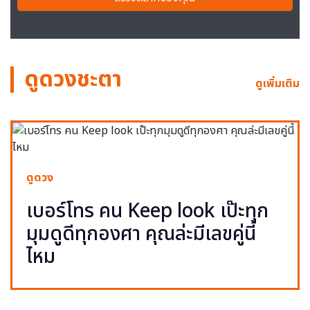
ดูดวงชะตา
ดูเพิ่มเติม
ดูดวง
เบอร์โทร คน Keep look เป๊ะทุก
มุมดูดีทุกองศา คุณล่ะมีเลขคู่นี้
ไหม