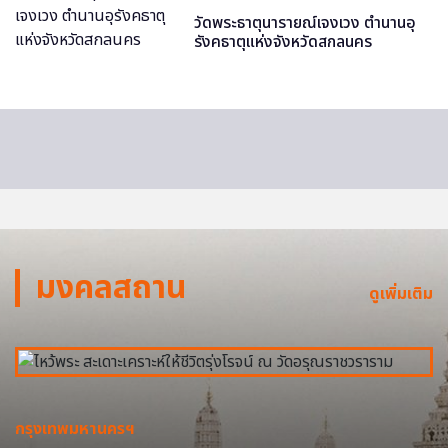
วัดพระธาตุนารายณ์เจงเวง ตำนานอุ
รังคธาตุแห่งจังหวัดสกลนคร
มงคลสถาน
ดูเพิ่มเติม
กรุงเทพมหานครฯ