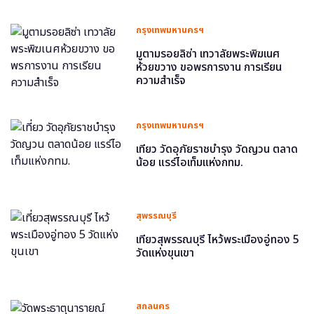
กรุงเทพมหานครฯ
มูตามรอยลิซ่า เทวาลัยพระพิฆเนศ
ห้วยขวาง ขอพรการงาน การเรียน
ความสำเร็จ
กรุงเทพมหานครฯ
เที่ยว วัดอุภัยราชบำรุง วัดญวน ตลาด
น้อย แรร์ไอเท็มแห่งกทม.
สุพรรณบุรี
เที่ยวสุพรรณบุรี ไหว้พระเมืองอู่ทอง 5
วัดแห่งขุนเขา
สกลนคร