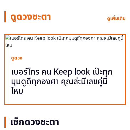
ดูดวงชะตา
ดูเพิ่มเติม
ดูดวง
เบอร์โทร คน Keep look เป๊ะทุก
มุมดูดีทุกองศา คุณล่ะมีเลขคู่นี้
ไหม
เช็กดวงชะตา