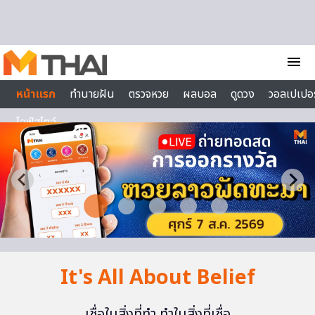
Skip to content
menu
หน้าแรก
ทำนายฝัน
ตรวจหวย
ผลบอล
ดูดวง
วอลเปเปอร
ไลฟ์สไตล์
It's All About Belief
เชื่อในสิ่งที่ทำ ทำในสิ่งที่เชื่อ