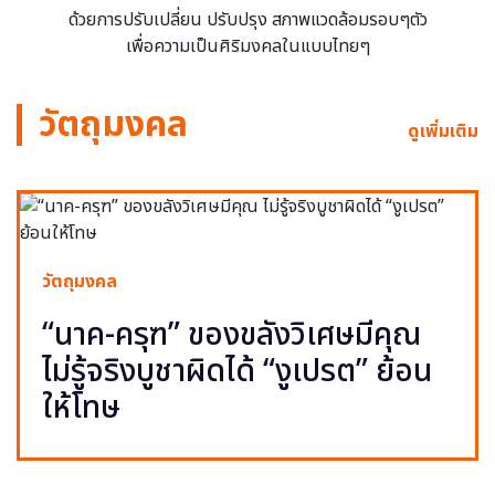
ด้วยการปรับเปลี่ยน ปรับปรุง สภาพแวดล้อมรอบๆตัว
เพื่อความเป็นศิริมงคลในแบบไทยๆ
วัตถุมงคล
ดูเพิ่มเติม
วัตถุมงคล
“นาค-ครุฑ” ของขลังวิเศษมีคุณ
ไม่รู้จริงบูชาผิดได้ “งูเปรต” ย้อน
ให้โทษ