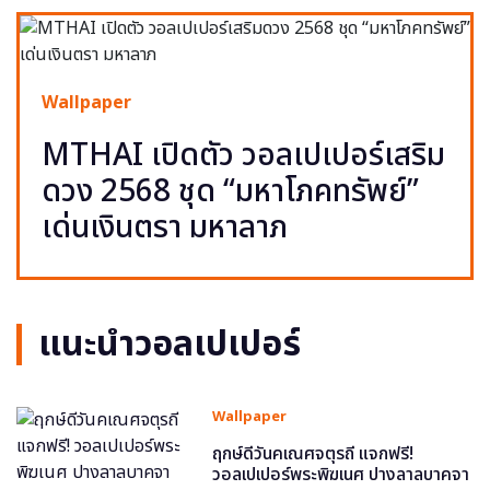
Wallpaper
MTHAI เปิดตัว วอลเปเปอร์เสริม
ดวง 2568 ชุด “มหาโภคทรัพย์”
เด่นเงินตรา มหาลาภ
แนะนำวอลเปเปอร์
Wallpaper
ฤกษ์ดีวันคเณศจตุรถี แจกฟรี!
วอลเปเปอร์พระพิฆเนศ ปางลาลบาคจา