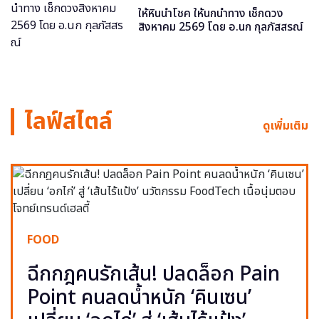
ให้หินนำโชค ให้นกนำทาง เช็กดวง
สิงหาคม 2569 โดย อ.นก กุลภัสสรณ์
ไลฟ์สไตล์
ดูเพิ่มเติม
FOOD
ฉีกกฎคนรักเส้น! ปลดล็อก Pain
Point คนลดน้ำหนัก ‘คินเซน’