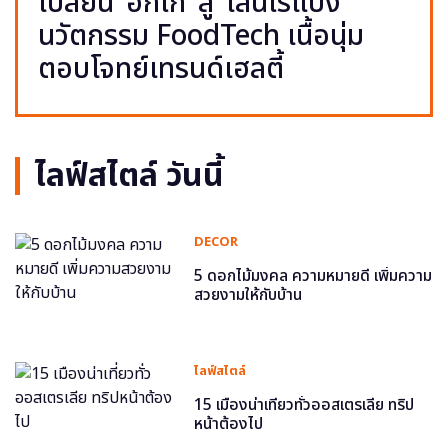
เปลี่ยน ‘อกไก่’ สู่ ‘เส้นไร้แป้ง’
นวัตกรรม FoodTech เนื้อนุ่ม
ตอบโจทย์เทรนด์เฮลตี้
ไลฟ์สไตล์ วันนี้
DECOR
5 ดอกไม้มงคล ความหมายดี เพิ่มความ
สวยงามให้กับบ้าน
ไลฟ์สไตล์
15 เมืองน่าเที่ยวทั่วออสเตรเลีย ทริป
หน้าต้องไป