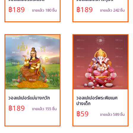
฿189
฿189
ขายแล้ว 180 ชิ้น
ขายแล้ว 242 ชิ้น
วอลเปเปอร์แม่นางกวัก
วอลเปเปอร์พระพิฆเนศ
ปางเด็ก
฿189
ขายแล้ว 155 ชิ้น
฿59
ขายแล้ว 589 ชิ้น