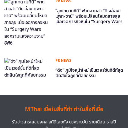
PR NEWS
“ลูกเกด เมทินี” ฟาดสายฮา “ดีเจอ๋อง-
แพท-ซานิ” พร้อมเปลี่ยนโหมดสายลุย
เมื่อเจอภารกิจหินใน “Surgery Wars
สงครามแห่งความงาม” อีพี6
PR NEWS
“ดัง” ภูมิใจหน้าใหม่ เป็นเวอร์ชั่นที่ดีที่สุด
ตัดสินใจถูกที่ศัลยกรรม
MThai เชื่อในสิ่งที่ทำ ทำในสิ่งที่เชื่อ
รับข่าวสารเลขมงคล สถิติเลขดัง ดวงรายวัน รายเดือน รายปี