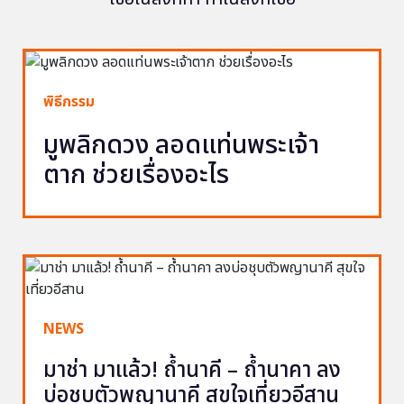
พิธีกรรม
มูพลิกดวง ลอดแท่นพระเจ้า
ตาก ช่วยเรื่องอะไร
NEWS
มาช่า มาแล้ว! ถ้ำนาคี – ถ้ำนาคา ลง
บ่อชุบตัวพญานาคี สุขใจเที่ยวอีสาน