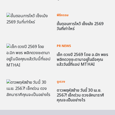
พิธีกรรม
ขั้นตอนการไหว้ เช็งเม้ง 2569
วันที่เท่าไหร่
PR NEWS
เช็ก ดวงปี 2569 โดย อ.มิก พชร
พลิกดวงชะตามาอยู่ในมือคุณ
แล้ววันนี้ที่แอป MTHAI
ดูดวง
ดาวพฤหัสย้าย วันนี้ 30 เม.ย.
2567! เช็กด่วน ดวงลัคนาราศี
คุณจะเป็นอย่างไร