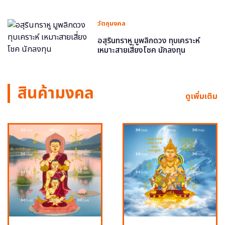
วัตถุมงคล
อสุรินทราหู มูพลิกดวง ทุบเคราะห์
เหมาะสายเสี่ยงโชค นักลงทุน
สินค้ามงคล
ดูเพิ่มเติม