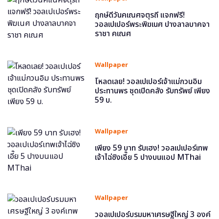
ฤกษ์ดีวันคเณศจตุรถี แจกฟรี!
วอลเปเปอร์พระพิฆเนศ ปางลาลบาคจา
ราชา คเณศ
Wallpaper
โหลดเลย! วอลเปเปอร์เจ้าแม่กวนอิม
ประทานพร ชุดเปิดคลัง รับทรัพย์ เพียง
59 บ.
Wallpaper
เพียง 59 บาท รับเฮง! วอลเปเปอร์เทพ
เจ้าไฉ่ซิงเอี๊ย 5 ปางบนแอป MThai
Wallpaper
วอลเปเปอร์บรมมหาเศรษฐีใหญ่ 3 องค์