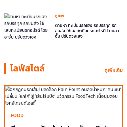
ดูดวง
ตามหา ทะเบียนรถเฮง รถบรรทุก รถ
ขนส่ง ใช้เลขทะเบียนรถอะไรดี โดยอา
จั๊บ ปรับดวงเฮง
ไลฟ์สไตล์
ดูเพิ่มเติม
FOOD