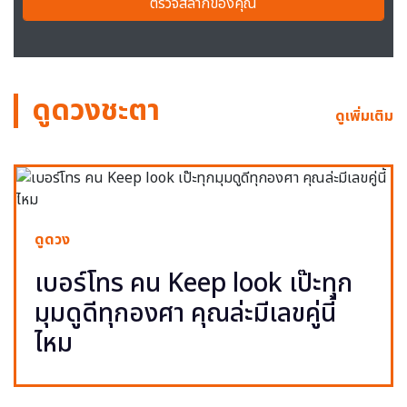
ตรวจสลากของคุณ
ดูดวงชะตา
ดูเพิ่มเติม
ดูดวง
เบอร์โทร คน Keep look เป๊ะทุก
มุมดูดีทุกองศา คุณล่ะมีเลขคู่นี้
ไหม