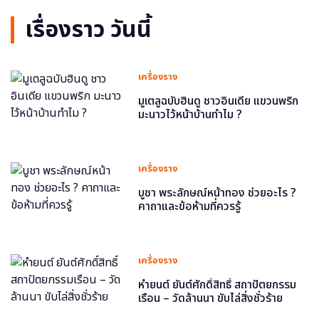
เรื่องราว วันนี้
เครื่องราง
มูเตลูฉบับฮินดู ชาวอินเดีย แขวนพริก
มะนาวไว้หน้าบ้านทำไม ?
เครื่องราง
บูชา พระลักษณ์หน้าทอง ช่วยอะไร ?
คาถาและข้อห้ามที่ควรรู้
เครื่องราง
หำยนต์ ยันต์ศักดิ์สิทธิ์ สถาปัตยกรรม
เรือน – วัดล้านนา ขับไล่สิ่งชั่วร้าย