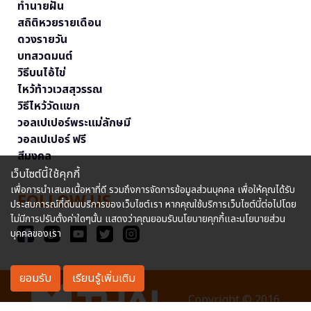
ทำนายฝัน
สถิติหวยรายเดือน
ดวงรายวัน
บทสวดมนต์
วิธีบนไอ้ไข่
ไหว้ท้าวเวสสุวรรณ
วิธีไหว้วัดแขก
วอลเปเปอร์พระแม่ลักษมี
วอลเปเปอร์ ฟรี
สีมงคล
เว็บไซต์นี้ใช้คุกกี้
เพื่อการนำเสนอเนื้อหาที่ดี รวมถึงการจัดการข้อมูลส่วนบุคคล เพื่อให้คุณได้รับ
FOLLOW US
ประสบการณ์ที่ดีบนบริการของเว็บไซต์เรา หากคุณใช้บริการเว็บไซต์นี้ต่อไปโดย
ไม่มีการปรับตั้งค่าใดๆนั้น แสดงว่าคุณยอมรับนโยบายคุกกี้และนโยบายส่วน
บุคคลของเรา
ยอมรับ
เรียนรู้เพิ่มเติม
Copyright © 2016