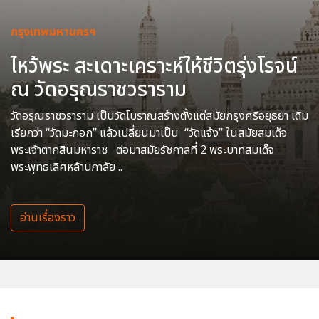
กรุงเทพมหานครฯ
ไหว้พระ สะเดาะเคราะห์ให้ชีวิตรุ่งโรจน์
ณ วัดอรุณราชวราราม
วัดอรุณราชวราราม เป็นวัดโบราณสร้างตั้งแต่สมัยกรุงศรีอยุธยา เดิม
เรียกว่า “วัดมะกอก” แล้วเปลี่ยนมาเป็น “วัดแจ้ง” ในสมัยสมเด็จ
พระเจ้าตากสินมหาราช ต่อมาสมัยรัชกาลที่ 2 พระบาทสมเด็จ
พระพุทธเลิศหล้านภาลัย ..
อ่านเรื่องราว