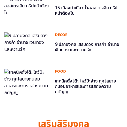
15 เมืองน่าเที่ยวทั่วออสเตรเลีย ทริป
หน้าต้องไป
DECOR
9 ปลามงคล เสริมดวง การค้า อำนาจ
เงินทอง และความรัก
FOOD
เทคนิคตั้งโต๊ะ ไหว้บ๊ะจ่าง กุศโลบาย
ถนอมอาหารและการแสดงความ
กตัญญู
เสริมสิริมงคล