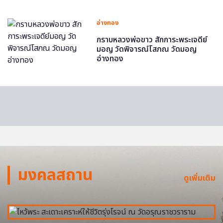
อ่างทอง
กราบหลวงพ่อขาว สักการะพระเจดีย์
มอญ วัดพิจารณ์โสภณ วัดมอญ
อ่างทอง
มงคลสถาน
ดูเพิ่มเติม