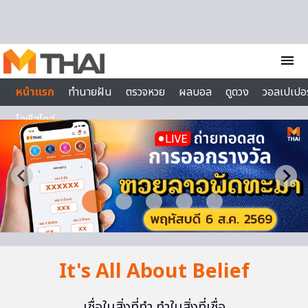
Skip to content
menu
หน้าแรก
ทำนายฝัน
ตรวจหวย
ผลบอล
ดูดวง
วอลเปเปอร
ไลฟ์สไตล์
It's All About Belief
เชื่อในสิ่งที่ทำ ทำในสิ่งที่เชื่อ