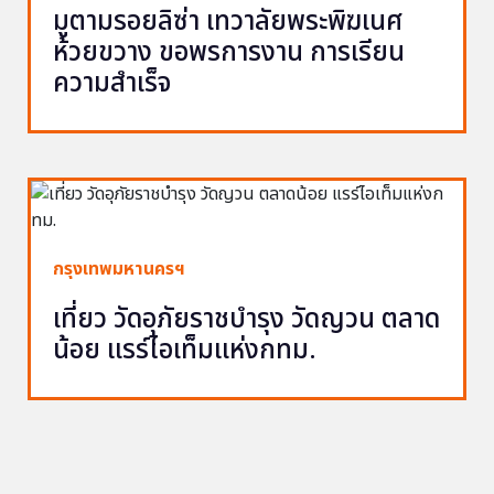
มูตามรอยลิซ่า เทวาลัยพระพิฆเนศ
ห้วยขวาง ขอพรการงาน การเรียน
ความสำเร็จ
กรุงเทพมหานครฯ
เที่ยว วัดอุภัยราชบำรุง วัดญวน ตลาด
น้อย แรร์ไอเท็มแห่งกทม.