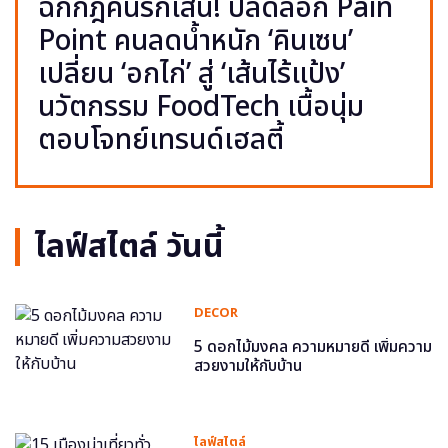
ฉีกกฎคนรักเส้น! ปลดล็อก Pain
Point คนลดน้ำหนัก ‘คินเซน’
เปลี่ยน ‘อกไก่’ สู่ ‘เส้นไร้แป้ง’
นวัตกรรม FoodTech เนื้อนุ่ม
ตอบโจทย์เทรนด์เฮลตี้
ไลฟ์สไตล์ วันนี้
DECOR
5 ดอกไม้มงคล ความหมายดี เพิ่มความ
สวยงามให้กับบ้าน
ไลฟ์สไตล์