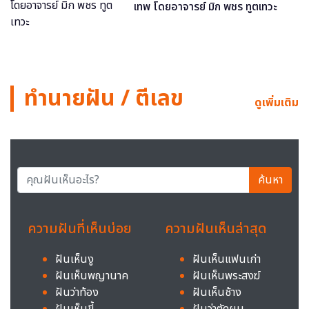
เทพ โดยอาจารย์ มิก พชร ทูตเทวะ
ทำนายฝัน / ตีเลข
ดูเพิ่มเติม
ค้นหา
ความฝันที่เห็นบ่อย
ความฝันเห็นล่าสุด
ฝันเห็นงู
ฝันเห็นแฟนเก่า
ฝันเห็นพญานาค
ฝันเห็นพระสงฆ์
ฝันว่าท้อง
ฝันเห็นช้าง
ฝันเห็นขี้
ฝันว่าตัดผม