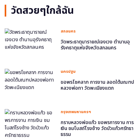
วัดสวยๆใกล้ฉัน
สกลนคร
วัดพระธาตุนารายณ์เจงเวง ตำนานอุ
รังคธาตุแห่งจังหวัดสกลนคร
นครปฐม
ขอพรโชคลาภ การงาน ลอดใต้มณฑป
หลวงพ่อทา วัดพะเนียงแตก
กรุงเทพมหานครฯ
กราบหลวงพ่อแก้ว ขอพรการงาน การ
เงิน ชมโบสถ์โรงช้าง วัดบัวแก้วศรัทธา
ธรรม