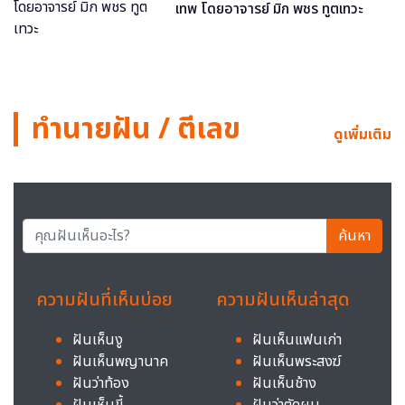
เทพ โดยอาจารย์ มิก พชร ทูตเทวะ
ทำนายฝัน / ตีเลข
ดูเพิ่มเติม
ค้นหา
ความฝันที่เห็นบ่อย
ความฝันเห็นล่าสุด
ฝันเห็นงู
ฝันเห็นแฟนเก่า
ฝันเห็นพญานาค
ฝันเห็นพระสงฆ์
ฝันว่าท้อง
ฝันเห็นช้าง
ฝันเห็นขี้
ฝันว่าตัดผม