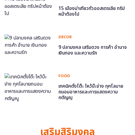
15 เมืองน่าเที่ยวทั่วออสเตรเลีย ทริป
หน้าต้องไป
DECOR
9 ปลามงคล เสริมดวง การค้า อำนาจ
เงินทอง และความรัก
FOOD
เทคนิคตั้งโต๊ะ ไหว้บ๊ะจ่าง กุศโลบาย
ถนอมอาหารและการแสดงความ
กตัญญู
เสริมสิริมงคล