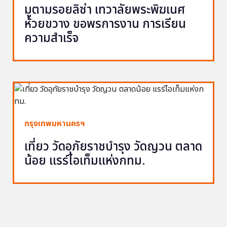
มูตามรอยลิซ่า เทวาลัยพระพิฆเนศ
ห้วยขวาง ขอพรการงาน การเรียน
ความสำเร็จ
กรุงเทพมหานครฯ
เที่ยว วัดอุภัยราชบำรุง วัดญวน ตลาด
น้อย แรร์ไอเท็มแห่งกทม.