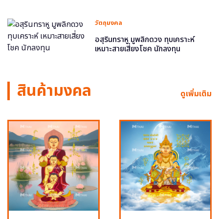
วัตถุมงคล
อสุรินทราหู มูพลิกดวง ทุบเคราะห์
เหมาะสายเสี่ยงโชค นักลงทุน
สินค้ามงคล
ดูเพิ่มเติม