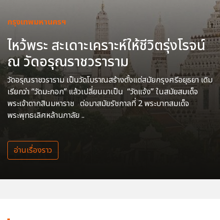
กรุงเทพมหานครฯ
ไหว้พระ สะเดาะเคราะห์ให้ชีวิตรุ่งโรจน์
ณ วัดอรุณราชวราราม
วัดอรุณราชวราราม เป็นวัดโบราณสร้างตั้งแต่สมัยกรุงศรีอยุธยา เดิม
เรียกว่า “วัดมะกอก” แล้วเปลี่ยนมาเป็น “วัดแจ้ง” ในสมัยสมเด็จ
พระเจ้าตากสินมหาราช ต่อมาสมัยรัชกาลที่ 2 พระบาทสมเด็จ
พระพุทธเลิศหล้านภาลัย ..
อ่านเรื่องราว