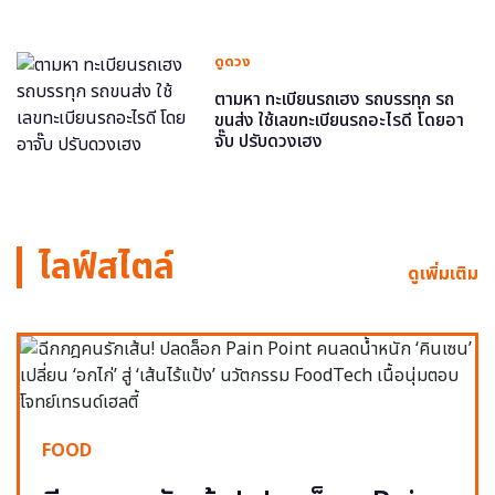
ดูดวง
ตามหา ทะเบียนรถเฮง รถบรรทุก รถ
ขนส่ง ใช้เลขทะเบียนรถอะไรดี โดยอา
จั๊บ ปรับดวงเฮง
ไลฟ์สไตล์
ดูเพิ่มเติม
FOOD