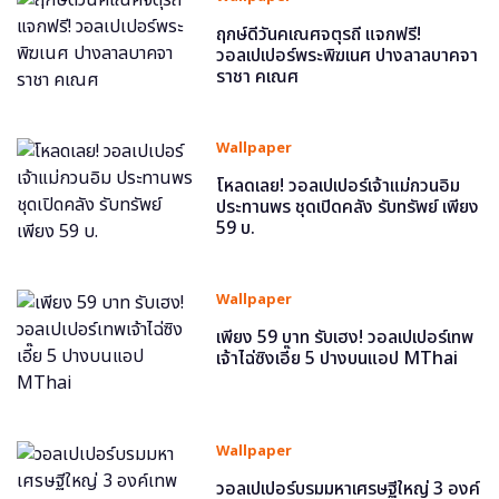
ฤกษ์ดีวันคเณศจตุรถี แจกฟรี!
วอลเปเปอร์พระพิฆเนศ ปางลาลบาคจา
ราชา คเณศ
Wallpaper
โหลดเลย! วอลเปเปอร์เจ้าแม่กวนอิม
ประทานพร ชุดเปิดคลัง รับทรัพย์ เพียง
59 บ.
Wallpaper
เพียง 59 บาท รับเฮง! วอลเปเปอร์เทพ
เจ้าไฉ่ซิงเอี๊ย 5 ปางบนแอป MThai
Wallpaper
วอลเปเปอร์บรมมหาเศรษฐีใหญ่ 3 องค์