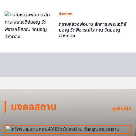
อ่างทอง
กราบหลวงพ่อขาว สักการะพระเจดีย์
มอญ วัดพิจารณ์โสภณ วัดมอญ
อ่างทอง
มงคลสถาน
ดูเพิ่มเติม