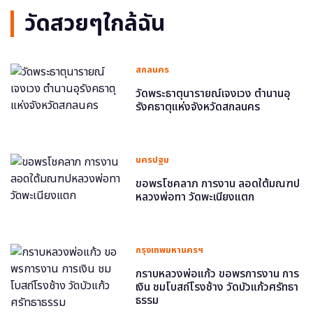
วัดสวยๆใกล้ฉัน
สกลนคร
วัดพระธาตุนารายณ์เจงเวง ตำนานอุ
รังคธาตุแห่งจังหวัดสกลนคร
นครปฐม
ขอพรโชคลาภ การงาน ลอดใต้มณฑป
หลวงพ่อทา วัดพะเนียงแตก
กรุงเทพมหานครฯ
กราบหลวงพ่อแก้ว ขอพรการงาน การ
เงิน ชมโบสถ์โรงช้าง วัดบัวแก้วศรัทธา
ธรรม