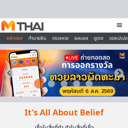
Skip to content
menu
หน้าแรก
ทำนายฝัน
ตรวจหวย
ผลบอล
ดูดวง
วอลเปเปอร
ไลฟ์สไตล์
It's All About Belief
เชื่อในสิ่งที่ทำ ทำในสิ่งที่เชื่อ