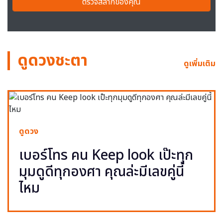
ตรวจสลากของคุณ
ดูดวงชะตา
ดูเพิ่มเติม
ดูดวง
เบอร์โทร คน Keep look เป๊ะทุก
มุมดูดีทุกองศา คุณล่ะมีเลขคู่นี้
ไหม