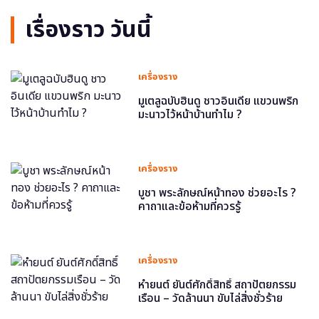
เรื่องราว วันนี้
เครื่องราง
มูเตลูฉบับฮินดู ชาวอินเดีย แขวนพริก
มะนาวไว้หน้าบ้านทำไม ?
เครื่องราง
บูชา พระลักษณ์หน้าทอง ช่วยอะไร ?
คาถาและข้อห้ามที่ควรรู้
เครื่องราง
หำยนต์ ยันต์ศักดิ์สิทธิ์ สถาปัตยกรรม
เรือน – วัดล้านนา ขับไล่สิ่งชั่วร้าย