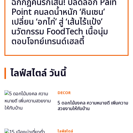
ฉีกกฎคนรักเส้น! ปลดล็อก Pain
Point คนลดน้ำหนัก ‘คินเซน’
เปลี่ยน ‘อกไก่’ สู่ ‘เส้นไร้แป้ง’
นวัตกรรม FoodTech เนื้อนุ่ม
ตอบโจทย์เทรนด์เฮลตี้
ไลฟ์สไตล์ วันนี้
DECOR
5 ดอกไม้มงคล ความหมายดี เพิ่มความ
สวยงามให้กับบ้าน
ไลฟ์สไตล์