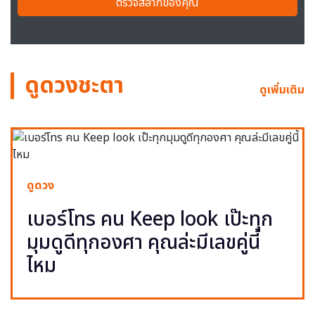
ตรวจสลากของคุณ
ดูดวงชะตา
ดูเพิ่มเติม
ดูดวง
เบอร์โทร คน Keep look เป๊ะทุก
มุมดูดีทุกองศา คุณล่ะมีเลขคู่นี้
ไหม