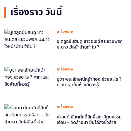
เรื่องราว วันนี้
เครื่องราง
มูเตลูฉบับฮินดู ชาวอินเดีย แขวนพริก
มะนาวไว้หน้าบ้านทำไม ?
เครื่องราง
บูชา พระลักษณ์หน้าทอง ช่วยอะไร ?
คาถาและข้อห้ามที่ควรรู้
เครื่องราง
หำยนต์ ยันต์ศักดิ์สิทธิ์ สถาปัตยกรรม
เรือน – วัดล้านนา ขับไล่สิ่งชั่วร้าย