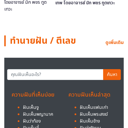
เทพ โดยอาจารย์ มิก พชร ทูตเทวะ
ทำนายฝัน / ตีเลข
ดูเพิ่มเติม
ค้นหา
ความฝันที่เห็นบ่อย
ความฝันเห็นล่าสุด
ฝันเห็นงู
ฝันเห็นแฟนเก่า
ฝันเห็นพญานาค
ฝันเห็นพระสงฆ์
ฝันว่าท้อง
ฝันเห็นช้าง
ฝันเห็นขี้
ฝันว่าตัดผม