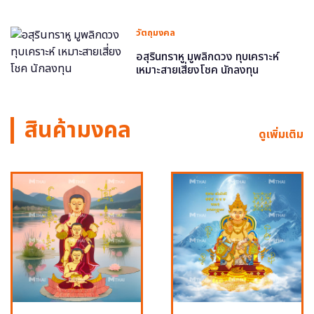
วัตถุมงคล
อสุรินทราหู มูพลิกดวง ทุบเคราะห์
เหมาะสายเสี่ยงโชค นักลงทุน
สินค้ามงคล
ดูเพิ่มเติม