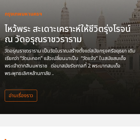
กรุงเทพมหานครฯ
ไหว้พระ สะเดาะเคราะห์ให้ชีวิตรุ่งโรจน์
ณ วัดอรุณราชวราราม
วัดอรุณราชวราราม เป็นวัดโบราณสร้างตั้งแต่สมัยกรุงศรีอยุธยา เดิม
เรียกว่า “วัดมะกอก” แล้วเปลี่ยนมาเป็น “วัดแจ้ง” ในสมัยสมเด็จ
พระเจ้าตากสินมหาราช ต่อมาสมัยรัชกาลที่ 2 พระบาทสมเด็จ
พระพุทธเลิศหล้านภาลัย ..
อ่านเรื่องราว