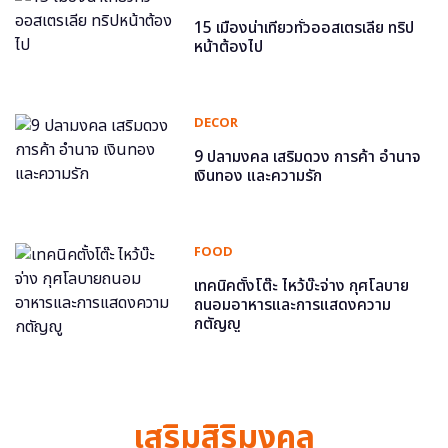
15 เมืองน่าเที่ยวทั่วออสเตรเลีย ทริป
หน้าต้องไป
DECOR
9 ปลามงคล เสริมดวง การค้า อำนาจ
เงินทอง และความรัก
FOOD
เทคนิคตั้งโต๊ะ ไหว้บ๊ะจ่าง กุศโลบาย
ถนอมอาหารและการแสดงความ
กตัญญู
เสริมสิริมงคล