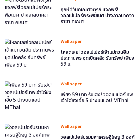
ฤกษ์ดีวันคเณศจตุรถี แจกฟรี!
วอลเปเปอร์พระพิฆเนศ ปางลาลบาคจา
ราชา คเณศ
Wallpaper
โหลดเลย! วอลเปเปอร์เจ้าแม่กวนอิม
ประทานพร ชุดเปิดคลัง รับทรัพย์ เพียง
59 บ.
Wallpaper
เพียง 59 บาท รับเฮง! วอลเปเปอร์เทพ
เจ้าไฉ่ซิงเอี๊ย 5 ปางบนแอป MThai
Wallpaper
วอลเปเปอร์บรมมหาเศรษฐีใหญ่ 3 องค์