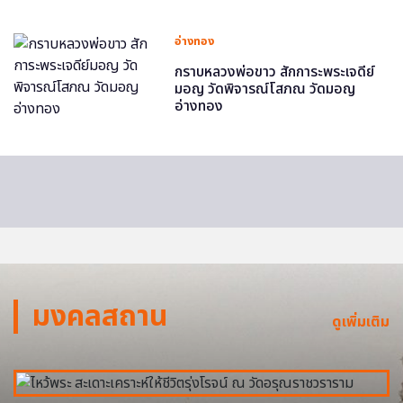
อ่างทอง
กราบหลวงพ่อขาว สักการะพระเจดีย์
มอญ วัดพิจารณ์โสภณ วัดมอญ
อ่างทอง
มงคลสถาน
ดูเพิ่มเติม