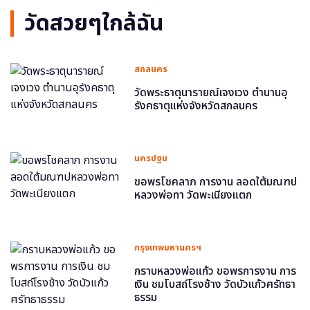
วัดสวยๆใกล้ฉัน
สกลนคร
วัดพระธาตุนารายณ์เจงเวง ตำนานอุ
รังคธาตุแห่งจังหวัดสกลนคร
นครปฐม
ขอพรโชคลาภ การงาน ลอดใต้มณฑป
หลวงพ่อทา วัดพะเนียงแตก
กรุงเทพมหานครฯ
กราบหลวงพ่อแก้ว ขอพรการงาน การ
เงิน ชมโบสถ์โรงช้าง วัดบัวแก้วศรัทธา
ธรรม