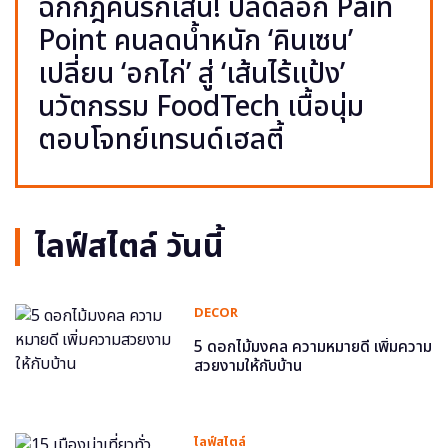
ฉีกกฎคนรักเส้น! ปลดล็อก Pain
Point คนลดน้ำหนัก ‘คินเซน’
เปลี่ยน ‘อกไก่’ สู่ ‘เส้นไร้แป้ง’
นวัตกรรม FoodTech เนื้อนุ่ม
ตอบโจทย์เทรนด์เฮลตี้
ไลฟ์สไตล์ วันนี้
DECOR
5 ดอกไม้มงคล ความหมายดี เพิ่มความ
สวยงามให้กับบ้าน
ไลฟ์สไตล์