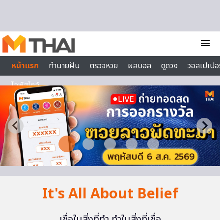
Skip to content
menu
หน้าแรก
ทำนายฝัน
ตรวจหวย
ผลบอล
ดูดวง
วอลเปเปอร
ไลฟ์สไตล์
It's All About Belief
เชื่อในสิ่งที่ทำ ทำในสิ่งที่เชื่อ