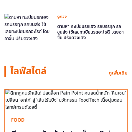
ดูดวง
ตามหา ทะเบียนรถเฮง รถบรรทุก รถ
ขนส่ง ใช้เลขทะเบียนรถอะไรดี โดยอา
จั๊บ ปรับดวงเฮง
ไลฟ์สไตล์
ดูเพิ่มเติม
FOOD