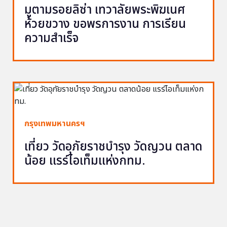
มูตามรอยลิซ่า เทวาลัยพระพิฆเนศ
ห้วยขวาง ขอพรการงาน การเรียน
ความสำเร็จ
กรุงเทพมหานครฯ
เที่ยว วัดอุภัยราชบำรุง วัดญวน ตลาด
น้อย แรร์ไอเท็มแห่งกทม.