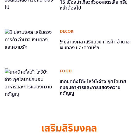
15 เมืองน่าเที่ยวทั่วออสเตรเลีย ทริป
หน้าต้องไป
DECOR
9 ปลามงคล เสริมดวง การค้า อำนาจ
เงินทอง และความรัก
FOOD
เทคนิคตั้งโต๊ะ ไหว้บ๊ะจ่าง กุศโลบาย
ถนอมอาหารและการแสดงความ
กตัญญู
เสริมสิริมงคล