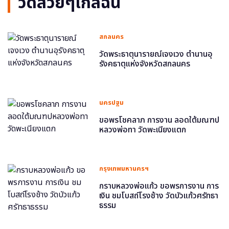
วัดสวยๆใกล้ฉัน
สกลนคร
วัดพระธาตุนารายณ์เจงเวง ตำนานอุ
รังคธาตุแห่งจังหวัดสกลนคร
นครปฐม
ขอพรโชคลาภ การงาน ลอดใต้มณฑป
หลวงพ่อทา วัดพะเนียงแตก
กรุงเทพมหานครฯ
กราบหลวงพ่อแก้ว ขอพรการงาน การ
เงิน ชมโบสถ์โรงช้าง วัดบัวแก้วศรัทธา
ธรรม