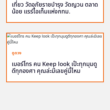
เที่ยว วัดอุภัยราชบำรุง วัดญวน ตลาด
น้อย แรร์ไอเท็มแห่งกทม.
ดูดวง
เบอร์โทร คน Keep look เป๊ะทุกมุมดู
ดีทุกองศา คุณล่ะมีเลขคู่นี้ไหม