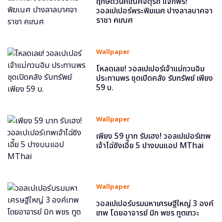
ฤกษ์ดีวันคเณศจตุรถี แจกฟรี!
วอลเปเปอร์พระพิฆเนศ ปางลาลบาคจา
ราชา คเณศ
Wallpaper
โหลดเลย! วอลเปเปอร์เจ้าแม่กวนอิม
ประทานพร ชุดเปิดคลัง รับทรัพย์ เพียง
59 บ.
Wallpaper
เพียง 59 บาท รับเฮง! วอลเปเปอร์เทพ
เจ้าไฉ่ซิงเอี๊ย 5 ปางบนแอป MThai
Wallpaper
วอลเปเปอร์บรมมหาเศรษฐีใหญ่ 3 องค์
เทพ โดยอาจารย์ มิก พชร ทูตเทวะ