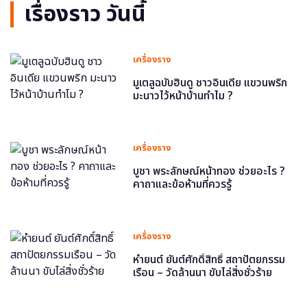
เรื่องราว วันนี้
เครื่องราง
มูเตลูฉบับฮินดู ชาวอินเดีย แขวนพริก
มะนาวไว้หน้าบ้านทำไม ?
เครื่องราง
บูชา พระลักษณ์หน้าทอง ช่วยอะไร ?
คาถาและข้อห้ามที่ควรรู้
เครื่องราง
หำยนต์ ยันต์ศักดิ์สิทธิ์ สถาปัตยกรรม
เรือน – วัดล้านนา ขับไล่สิ่งชั่วร้าย