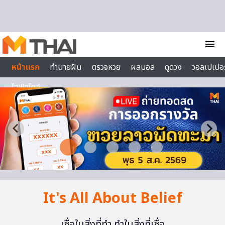
Skip to content
menu
หน้าแรก
ทำนายฝัน
ตรวจหวย
ผลบอล
ดูดวง
วอลเปเปอร
ไลฟ์สไตล์
It's All About Belief
เชื่อในสิ่งที่ทำ ทำในสิ่งที่เชื่อ