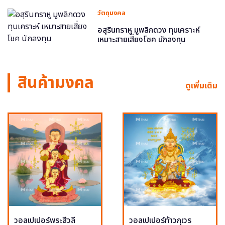
วัตถุมงคล
อสุรินทราหู มูพลิกดวง ทุบเคราะห์
เหมาะสายเสี่ยงโชค นักลงทุน
สินค้ามงคล
ดูเพิ่มเติม
วอลเปเปอร์พระสีวลี
วอลเปเปอร์ท้าวกุเวร