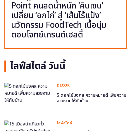
Point คนลดน้ำหนัก ‘คินเซน’
เปลี่ยน ‘อกไก่’ สู่ ‘เส้นไร้แป้ง’
นวัตกรรม FoodTech เนื้อนุ่ม
ตอบโจทย์เทรนด์เฮลตี้
ไลฟ์สไตล์ วันนี้
DECOR
5 ดอกไม้มงคล ความหมายดี เพิ่มความ
สวยงามให้กับบ้าน
ไลฟ์สไตล์