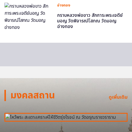
อ่างทอง
กราบหลวงพ่อขาว สักการะพระเจดีย์
มอญ วัดพิจารณ์โสภณ วัดมอญ
อ่างทอง
มงคลสถาน
ดูเพิ่มเติม