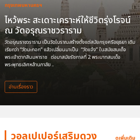
กรุงเทพมหานครฯ
ไหว้พระ สะเดาะเคราะห์ให้ชีวิตรุ่งโรจน์
ณ วัดอรุณราชวราราม
วัดอรุณราชวราราม เป็นวัดโบราณสร้างตั้งแต่สมัยกรุงศรีอยุธยา เดิม
เรียกว่า “วัดมะกอก” แล้วเปลี่ยนมาเป็น “วัดแจ้ง” ในสมัยสมเด็จ
พระเจ้าตากสินมหาราช ต่อมาสมัยรัชกาลที่ 2 พระบาทสมเด็จ
พระพุทธเลิศหล้านภาลัย ..
อ่านเรื่องราว
วอลเปเปอร์เสริมดวง
ดูเพิ่มเติม