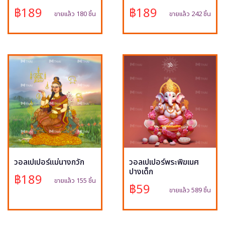
฿189
฿189
ขายแล้ว 180 ชิ้น
ขายแล้ว 242 ชิ้น
วอลเปเปอร์แม่นางกวัก
วอลเปเปอร์พระพิฆเนศ
ปางเด็ก
฿189
ขายแล้ว 155 ชิ้น
฿59
ขายแล้ว 589 ชิ้น