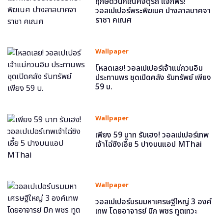
ฤกษ์ดีวันคเณศจตุรถี แจกฟรี!
วอลเปเปอร์พระพิฆเนศ ปางลาลบาคจา
ราชา คเณศ
Wallpaper
โหลดเลย! วอลเปเปอร์เจ้าแม่กวนอิม
ประทานพร ชุดเปิดคลัง รับทรัพย์ เพียง
59 บ.
Wallpaper
เพียง 59 บาท รับเฮง! วอลเปเปอร์เทพ
เจ้าไฉ่ซิงเอี๊ย 5 ปางบนแอป MThai
Wallpaper
วอลเปเปอร์บรมมหาเศรษฐีใหญ่ 3 องค์
เทพ โดยอาจารย์ มิก พชร ทูตเทวะ