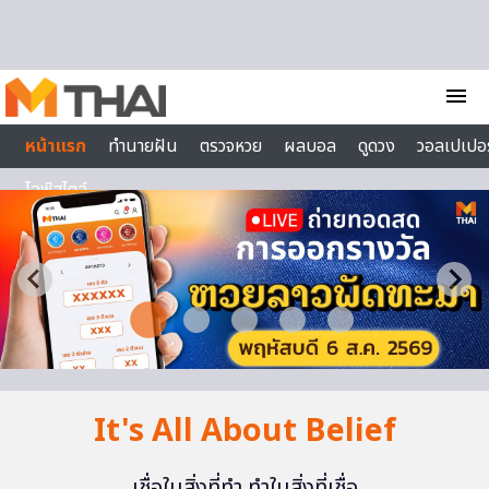
Skip to content
menu
หน้าแรก
ทำนายฝัน
ตรวจหวย
ผลบอล
ดูดวง
วอลเปเปอร
ไลฟ์สไตล์
It's All About Belief
เชื่อในสิ่งที่ทำ ทำในสิ่งที่เชื่อ