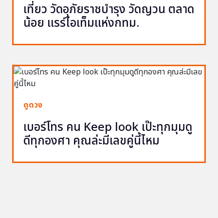
เที่ยว วัดอุภัยราชบำรุง วัดญวน ตลาด
น้อย แรร์ไอเท็มแห่งกทม.
ดูดวง
เบอร์โทร คน Keep look เป๊ะทุกมุมดู
ดีทุกองศา คุณล่ะมีเลขคู่นี้ไหม