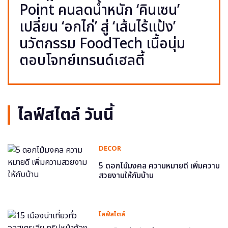
Point คนลดน้ำหนัก ‘คินเซน’
เปลี่ยน ‘อกไก่’ สู่ ‘เส้นไร้แป้ง’
นวัตกรรม FoodTech เนื้อนุ่ม
ตอบโจทย์เทรนด์เฮลตี้
ไลฟ์สไตล์ วันนี้
DECOR
5 ดอกไม้มงคล ความหมายดี เพิ่มความ
สวยงามให้กับบ้าน
ไลฟ์สไตล์