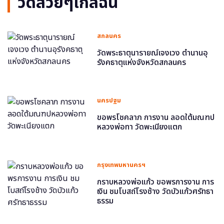
วัดสวยๆใกล้ฉัน
สกลนคร
วัดพระธาตุนารายณ์เจงเวง ตำนานอุ
รังคธาตุแห่งจังหวัดสกลนคร
นครปฐม
ขอพรโชคลาภ การงาน ลอดใต้มณฑป
หลวงพ่อทา วัดพะเนียงแตก
กรุงเทพมหานครฯ
กราบหลวงพ่อแก้ว ขอพรการงาน การ
เงิน ชมโบสถ์โรงช้าง วัดบัวแก้วศรัทธา
ธรรม