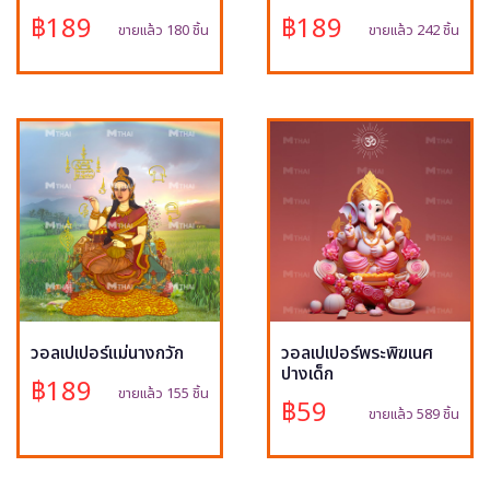
฿189
฿189
ขายแล้ว 180 ชิ้น
ขายแล้ว 242 ชิ้น
วอลเปเปอร์แม่นางกวัก
วอลเปเปอร์พระพิฆเนศ
ปางเด็ก
฿189
ขายแล้ว 155 ชิ้น
฿59
ขายแล้ว 589 ชิ้น