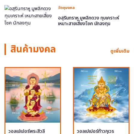
วัตถุมงคล
อสุรินทราหู มูพลิกดวง ทุบเคราะห์
เหมาะสายเสี่ยงโชค นักลงทุน
สินค้ามงคล
ดูเพิ่มเติม
วอลเปเปอร์พระสีวลี
วอลเปเปอร์ท้าวกุเวร