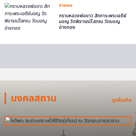
อ่างทอง
กราบหลวงพ่อขาว สักการะพระเจดีย์
มอญ วัดพิจารณ์โสภณ วัดมอญ
อ่างทอง
มงคลสถาน
ดูเพิ่มเติม