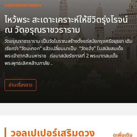
กรุงเทพมหานครฯ
ไหว้พระ สะเดาะเคราะห์ให้ชีวิตรุ่งโรจน์
ณ วัดอรุณราชวราราม
วัดอรุณราชวราราม เป็นวัดโบราณสร้างตั้งแต่สมัยกรุงศรีอยุธยา เดิม
เรียกว่า “วัดมะกอก” แล้วเปลี่ยนมาเป็น “วัดแจ้ง” ในสมัยสมเด็จ
พระเจ้าตากสินมหาราช ต่อมาสมัยรัชกาลที่ 2 พระบาทสมเด็จ
พระพุทธเลิศหล้านภาลัย ..
อ่านเรื่องราว
วอลเปเปอร์เสริมดวง
ดูเพิ่มเติม