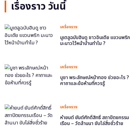
เรื่องราว วันนี้
เครื่องราง
มูเตลูฉบับฮินดู ชาวอินเดีย แขวนพริก
มะนาวไว้หน้าบ้านทำไม ?
เครื่องราง
บูชา พระลักษณ์หน้าทอง ช่วยอะไร ?
คาถาและข้อห้ามที่ควรรู้
เครื่องราง
หำยนต์ ยันต์ศักดิ์สิทธิ์ สถาปัตยกรรม
เรือน – วัดล้านนา ขับไล่สิ่งชั่วร้าย