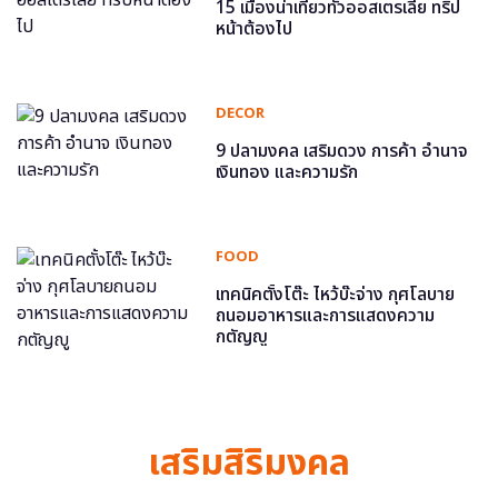
15 เมืองน่าเที่ยวทั่วออสเตรเลีย ทริป
หน้าต้องไป
DECOR
9 ปลามงคล เสริมดวง การค้า อำนาจ
เงินทอง และความรัก
FOOD
เทคนิคตั้งโต๊ะ ไหว้บ๊ะจ่าง กุศโลบาย
ถนอมอาหารและการแสดงความ
กตัญญู
เสริมสิริมงคล