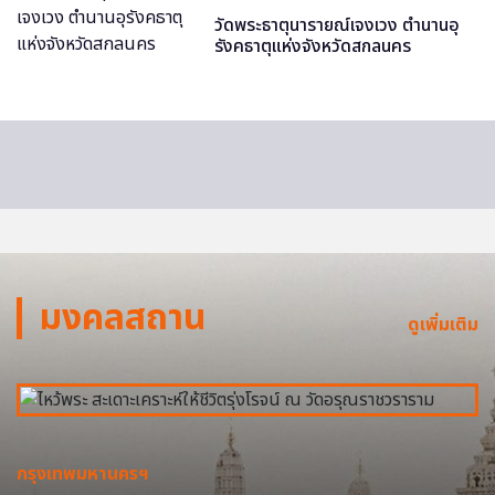
วัดพระธาตุนารายณ์เจงเวง ตำนานอุ
รังคธาตุแห่งจังหวัดสกลนคร
มงคลสถาน
ดูเพิ่มเติม
กรุงเทพมหานครฯ