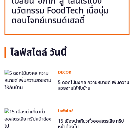
เปลี่ยน ‘อกไก่’ สู่ ‘เส้นไร้แป้ง’
นวัตกรรม FoodTech เนื้อนุ่ม
ตอบโจทย์เทรนด์เฮลตี้
ไลฟ์สไตล์ วันนี้
DECOR
5 ดอกไม้มงคล ความหมายดี เพิ่มความ
สวยงามให้กับบ้าน
ไลฟ์สไตล์
15 เมืองน่าเที่ยวทั่วออสเตรเลีย ทริป
หน้าต้องไป