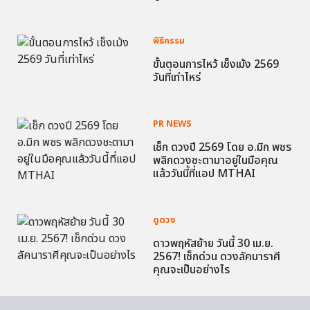
พิธีกรรม
ขั้นตอนการไหว้ เช็งเม้ง 2569
วันที่เท่าไหร่
PR NEWS
เช็ก ดวงปี 2569 โดย อ.มิก พชร
พลิกดวงชะตามาอยู่ในมือคุณ
แล้ววันนี้ที่แอป MTHAI
ดูดวง
ดาวพฤหัสย้าย วันนี้ 30 เม.ย.
2567! เช็กด่วน ดวงลัคนาราศี
คุณจะเป็นอย่างไร