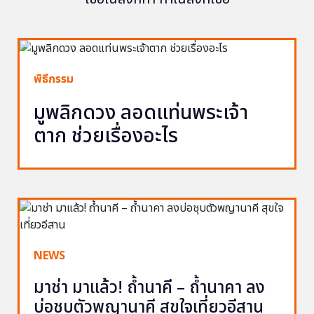
พิธีกรรม
มูพลิกดวง ลอดแท่นพระเจ้า
ตาก ช่วยเรื่องอะไร
NEWS
มาช่า มาแล้ว! ถ้ำนาคี – ถ้ำนาคา ลง
บ่อชุบตัวพญานาคี สุขใจเที่ยวอีสาน