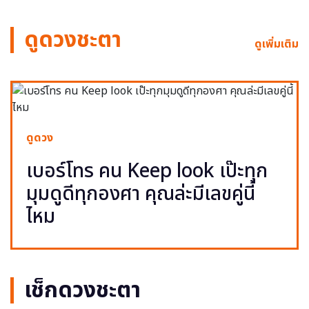
ดูดวงชะตา
ดูเพิ่มเติม
ดูดวง
เบอร์โทร คน Keep look เป๊ะทุก
มุมดูดีทุกองศา คุณล่ะมีเลขคู่นี้
ไหม
เช็กดวงชะตา