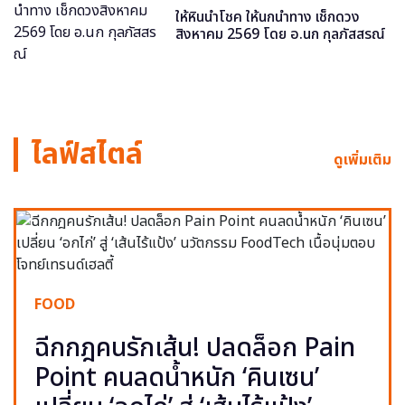
ให้หินนำโชค ให้นกนำทาง เช็กดวง
สิงหาคม 2569 โดย อ.นก กุลภัสสรณ์
ไลฟ์สไตล์
ดูเพิ่มเติม
FOOD
ฉีกกฎคนรักเส้น! ปลดล็อก Pain
Point คนลดน้ำหนัก ‘คินเซน’