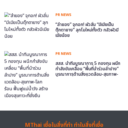
PR NEWS
“ลำยอง” จุกอก! ผัวลั่น “มีเมียเป็น
ตุ๊กตายาง” ลุกโมใหม่ทั้งตัว กลัวผัวมี
เมียน้อย
PR NEWS
สสส. นำทีมบูรณาการ 5 กองทุน ผนึก
กำลังขับเคลื่อน “พื้นที่นำร่วมลำปาง”
บูรณาการด้านสิ่งแวดล้อม-สุขภาพ-
โลกร้อน ฟื้นฟูแม่น้ำวัง สร้างเมืองสุข
ภาวะที่ยั่งยืน
MThai เชื่อในสิ่งที่ทำ ทำในสิ่งที่เชื่อ