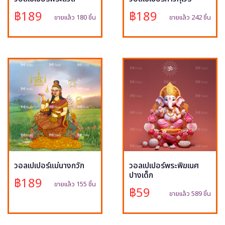
฿189
฿189
ขายแล้ว 180 ชิ้น
ขายแล้ว 242 ชิ้น
วอลเปเปอร์แม่นางกวัก
วอลเปเปอร์พระพิฆเนศ
ปางเด็ก
฿189
ขายแล้ว 155 ชิ้น
฿59
ขายแล้ว 589 ชิ้น