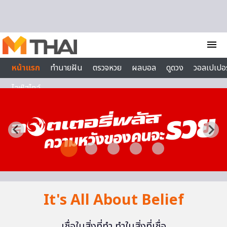
Skip to content
menu
หน้าแรก
ทำนายฝัน
ตรวจหวย
ผลบอล
ดูดวง
วอลเปเปอร
ไลฟ์สไตล์
It's All About Belief
เชื่อในสิ่งที่ทำ ทำในสิ่งที่เชื่อ