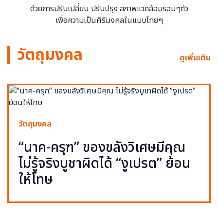
ด้วยการปรับเปลี่ยน ปรับปรุง สภาพแวดล้อมรอบๆตัว
เพื่อความเป็นศิริมงคลในแบบไทยๆ
วัตถุมงคล
ดูเพิ่มเติม
วัตถุมงคล
“นาค-ครุฑ” ของขลังวิเศษมีคุณ
ไม่รู้จริงบูชาผิดได้ “งูเปรต” ย้อน
ให้โทษ