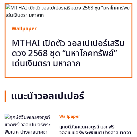
Wallpaper
MTHAI เปิดตัว วอลเปเปอร์เสริม
ดวง 2568 ชุด “มหาโภคทรัพย์”
เด่นเงินตรา มหาลาภ
แนะนำวอลเปเปอร์
Wallpaper
ฤกษ์ดีวันคเณศจตุรถี แจกฟรี!
วอลเปเปอร์พระพิฆเนศ ปางลาลบาคจา