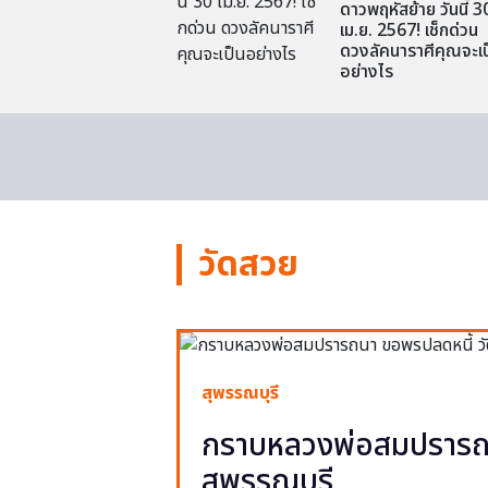
ดาวพฤหัสย้าย วันนี้ 3
เม.ย. 2567! เช็กด่วน
ดวงลัคนาราศีคุณจะเป
อย่างไร
วัดสวย
สุพรรณบุรี
กราบหลวงพ่อสมปรารถน
สุพรรณบุรี