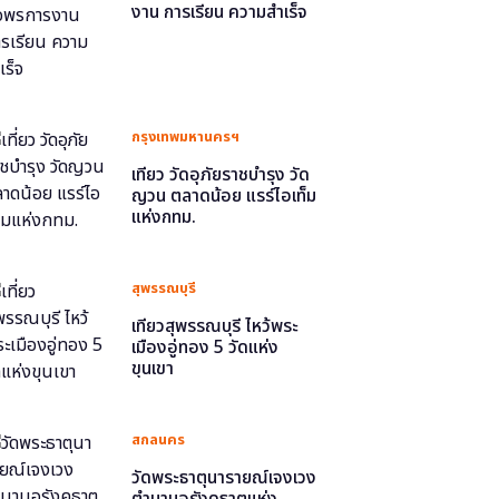
งาน การเรียน ความสำเร็จ
กรุงเทพมหานครฯ
เที่ยว วัดอุภัยราชบำรุง วัด
ญวน ตลาดน้อย แรร์ไอเท็ม
แห่งกทม.
สุพรรณบุรี
เที่ยวสุพรรณบุรี ไหว้พระ
เมืองอู่ทอง 5 วัดแห่ง
ขุนเขา
สกลนคร
วัดพระธาตุนารายณ์เจงเวง
ตำนานอุรังคธาตุแห่ง