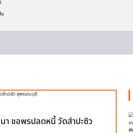
0
็น
า ขอพรปลดหนี้ วัดสำปะซิว