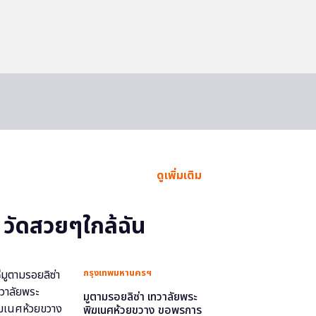
ดูเพิ่มเติม
วัดสวยๆใกล้ฉัน
กรุงเทพมหานครฯ
มูตามรอยลิซ่า เทวาลัยพระ
พิฆเนศห้วยขวาง ขอพรการ