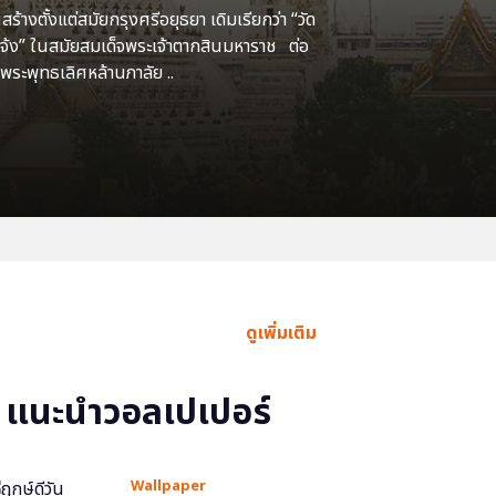
้างตั้งแต่สมัยกรุงศรีอยุธยา เดิมเรียกว่า “วัด
แจ้ง” ในสมัยสมเด็จพระเจ้าตากสินมหาราช ต่อ
พระพุทธเลิศหล้านภาลัย ..
ดูเพิ่มเติม
แนะนำวอลเปเปอร์
Wallpaper