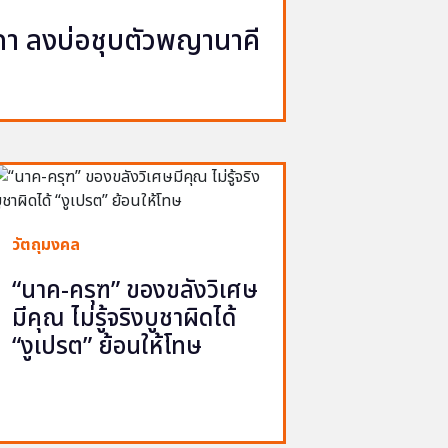
นาคา ลงบ่อชุบตัวพญานาคี
วัตถุมงคล
“นาค-ครุฑ” ของขลังวิเศษ
มีคุณ ไม่รู้จริงบูชาผิดได้
“งูเปรต” ย้อนให้โทษ