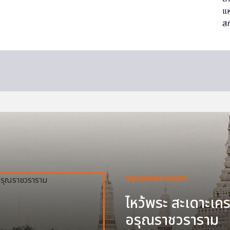
กรุงเทพมหานครฯ
ไหว้พระ สะเดาะเครา
อรุณราชวราราม