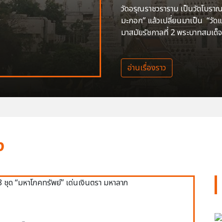
วัดอรุณราชวราราม เป็นวัดโบราณสร
มะกอก” แล้วเปลี่ยนมาเป็น “วัด
มาสมัยรัชกาลที่ 2 พระบาทสมเด็จ
อ่านเรื่องราว
ง