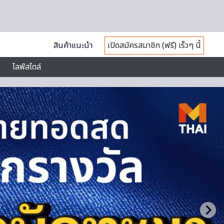
สินค้าแนะนำ
เปิดสมัครสมาชิก (ฟรี) เร็วๆ นี้
ไลฟ์สไตล์