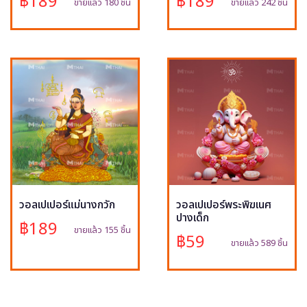
฿189
฿189
ขายแล้ว 180 ชิ้น
ขายแล้ว 242 ชิ้น
วอลเปเปอร์แม่นางกวัก
วอลเปเปอร์พระพิฆเนศ
ปางเด็ก
฿189
ขายแล้ว 155 ชิ้น
฿59
ขายแล้ว 589 ชิ้น