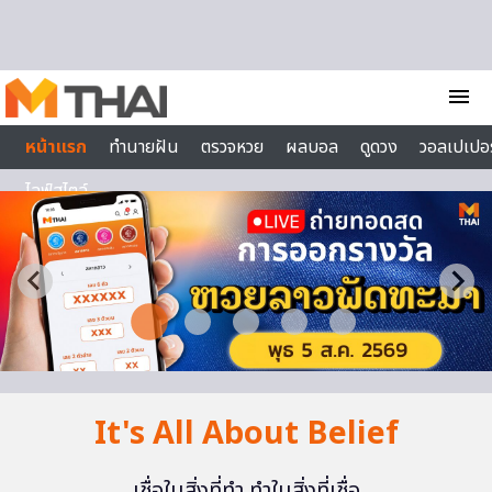
Skip to content
menu
หน้าแรก
ทำนายฝัน
ตรวจหวย
ผลบอล
ดูดวง
วอลเปเปอร
ไลฟ์สไตล์
It's All About Belief
เชื่อในสิ่งที่ทำ ทำในสิ่งที่เชื่อ