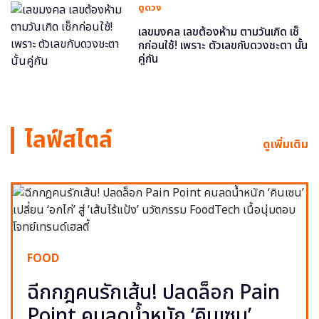
ดูดวง
เลขมงคล เลขต้องห้าม ตามวันเกิด เช็
กก่อนใช้! เพราะ ตัวเลขกับดวงชะตา นั้น
คู่กัน
ไลฟ์สไตล์
ดูเพิ่มเติม
FOOD
ฉีกกฎคนรักเส้น! ปลดล็อก Pain
Point คนลดน้ำหนัก ‘คินเซน’