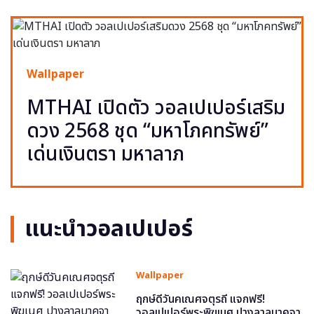
Wallpaper
MTHAI เปิดตัว วอลเปเปอร์เสริม
ดวง 2568 ชุด “มหาโภคทรัพย์”
เด่นเงินตรา มหาลาภ
แนะนำวอลเปเปอร์
Wallpaper
ฤกษ์ดีวันคเณศจตุรถี แจกฟรี!
วอลเปเปอร์พระพิฆเนศ ปางลาลบาคจา