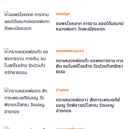
นครปฐม
ขอพรโชคลาภ การงาน ลอดใต้มณฑป
หลวงพ่อทา วัดพะเนียงแตก
กรุงเทพมหานครฯ
กราบหลวงพ่อแก้ว ขอพรการงาน การ
เงิน ชมโบสถ์โรงช้าง วัดบัวแก้วศรัทธา
ธรรม
อ่างทอง
กราบหลวงพ่อขาว สักการะพระเจดีย์
มอญ วัดพิจารณ์โสภณ วัดมอญ
อ่างทอง