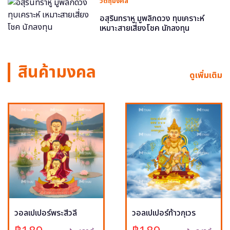
วัตถุมงคล
อสุรินทราหู มูพลิกดวง ทุบเคราะห์
เหมาะสายเสี่ยงโชค นักลงทุน
สินค้ามงคล
ดูเพิ่มเติม
วอลเปเปอร์พระสีวลี
วอลเปเปอร์ท้าวกุเวร