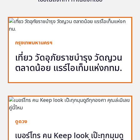
กรุงเทพมหานครฯ
เที่ยว วัดอุภัยราชบำรุง วัดญวน
ตลาดน้อย แรร์ไอเท็มแห่งกทม.
ดูดวง
เบอร์โทร คน Keep look เป๊ะทุกมุมดู