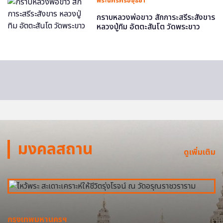
พระนครศรีอยุธยา
กราบหลวงพ่อขาว สักการะสรีระสังขาร
หลวงปู่ทิม อัตตะสันโต วัดพระขาว
มงคลสถาน
ดูเพิ่มเติม
กรุงเทพมหานครฯ