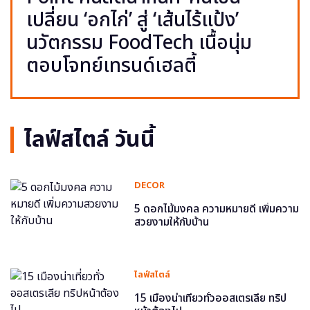
เปลี่ยน ‘อกไก่’ สู่ ‘เส้นไร้แป้ง’
นวัตกรรม FoodTech เนื้อนุ่ม
ตอบโจทย์เทรนด์เฮลตี้
ไลฟ์สไตล์ วันนี้
DECOR
5 ดอกไม้มงคล ความหมายดี เพิ่มความ
สวยงามให้กับบ้าน
ไลฟ์สไตล์
15 เมืองน่าเที่ยวทั่วออสเตรเลีย ทริป