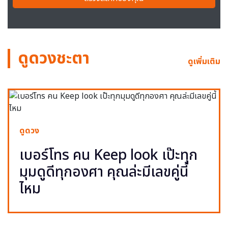
ดูดวงชะตา
ดูเพิ่มเติม
ดูดวง
เบอร์โทร คน Keep look เป๊ะทุก
มุมดูดีทุกองศา คุณล่ะมีเลขคู่นี้
ไหม