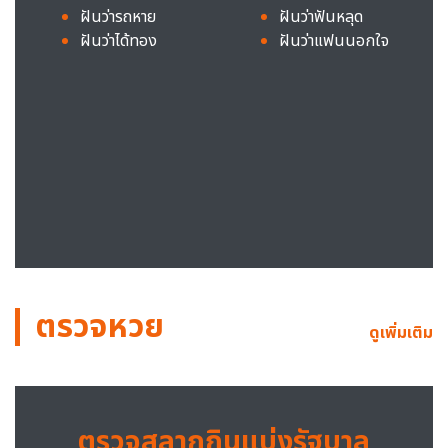
ฝันว่ารถหาย
ฝันว่าฟันหลุด
ฝันว่าได้ทอง
ฝันว่าแฟนนอกใจ
ตรวจหวย
ดูเพิ่มเติม
ตรวจสลากกินแบ่งรัฐบาล