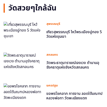
วัดสวยๆใกล้ฉัน
สุพรรณบุรี
เที่ยวสุพรรณบุรี ไหว้พระเมืองอู่ทอง 5
วัดแห่งขุนเขา
สกลนคร
วัดพระธาตุนารายณ์เจงเวง ตำนานอุ
รังคธาตุแห่งจังหวัดสกลนคร
นครปฐม
ขอพรโชคลาภ การงาน ลอดใต้มณฑป
หลวงพ่อทา วัดพะเนียงแตก