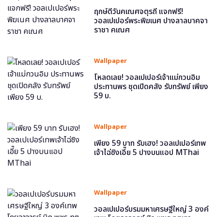
ฤกษ์ดีวันคเณศจตุรถี แจกฟรี!
วอลเปเปอร์พระพิฆเนศ ปางลาลบาคจา
ราชา คเณศ
Wallpaper
โหลดเลย! วอลเปเปอร์เจ้าแม่กวนอิม
ประทานพร ชุดเปิดคลัง รับทรัพย์ เพียง
59 บ.
Wallpaper
เพียง 59 บาท รับเฮง! วอลเปเปอร์เทพ
เจ้าไฉ่ซิงเอี๊ย 5 ปางบนแอป MThai
Wallpaper
วอลเปเปอร์บรมมหาเศรษฐีใหญ่ 3 องค์