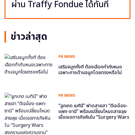
ผ่าน Traffy Fondue ได้ทันที
ข่าวล่าสุด
PR NEWS
เสริมจมูกทั้งที ต้องเลือกทำกับหมอ
เฉพาะทางด้านจมูกโดยตรงหรือไม่
PR NEWS
“ลูกเกด เมทินี” ฟาดสายฮา “ดีเจอ๋อง-
แพท-ซานิ” พร้อมเปลี่ยนโหมดสายลุย
เมื่อเจอภารกิจหินใน “Surgery Wars
สงครามแห่งความงาม” อีพี6