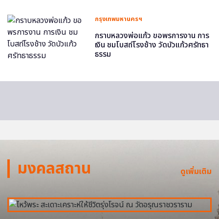
กรุงเทพมหานครฯ
กราบหลวงพ่อแก้ว ขอพรการงาน การ
เงิน ชมโบสถ์โรงช้าง วัดบัวแก้วศรัทธา
ธรรม
มงคลสถาน
ดูเพิ่มเติม