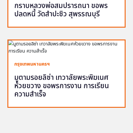
กราบหลวงพ่อสมปรารถนา ขอพร
ปลดหนี้ วัดสำปะซิว สุพรรณบุรี
กรุงเทพมหานครฯ
มูตามรอยลิซ่า เทวาลัยพระพิฆเนศ
ห้วยขวาง ขอพรการงาน การเรียน
ความสำเร็จ