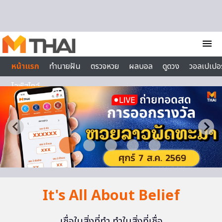
Skip to content
menu
หน้าแรก
ทำนายฝัน
ตรวจหวย
ผลบอล
ดูดวง
วอลเปเปอร
ไลฟ์สไตล์
It's All About Belief
เชื่อในสิ่งที่ทำ ทำในสิ่งที่เชื่อ