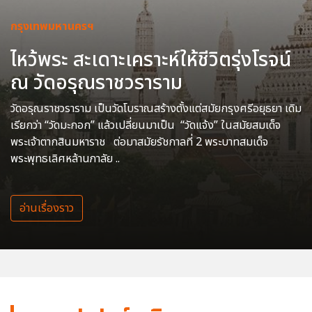
กรุงเทพมหานครฯ
ไหว้พระ สะเดาะเคราะห์ให้ชีวิตรุ่งโรจน์
ณ วัดอรุณราชวราราม
วัดอรุณราชวราราม เป็นวัดโบราณสร้างตั้งแต่สมัยกรุงศรีอยุธยา เดิม
เรียกว่า “วัดมะกอก” แล้วเปลี่ยนมาเป็น “วัดแจ้ง” ในสมัยสมเด็จ
พระเจ้าตากสินมหาราช ต่อมาสมัยรัชกาลที่ 2 พระบาทสมเด็จ
พระพุทธเลิศหล้านภาลัย ..
อ่านเรื่องราว