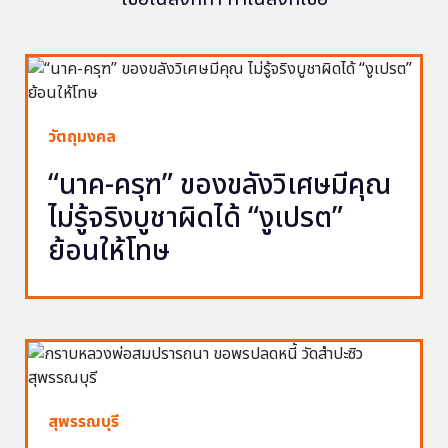
วัตถุมงคล
“นาค-ครุฑ” ของขลังวิเศษมีคุณ
ไม่รู้จริงบูชาผิดได้ “งูเปรต”
ย้อนให้โทษ
สุพรรณบุรี