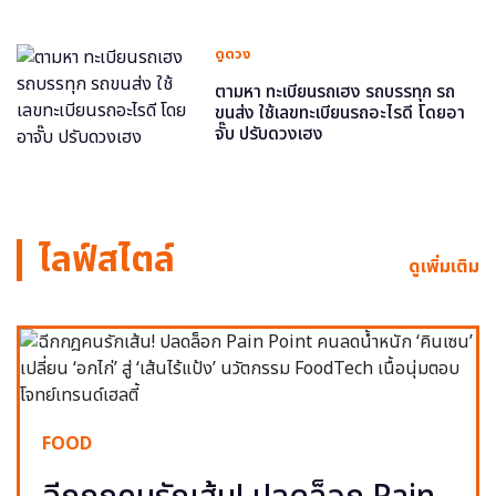
ดูดวง
ตามหา ทะเบียนรถเฮง รถบรรทุก รถ
ขนส่ง ใช้เลขทะเบียนรถอะไรดี โดยอา
จั๊บ ปรับดวงเฮง
ไลฟ์สไตล์
ดูเพิ่มเติม
FOOD