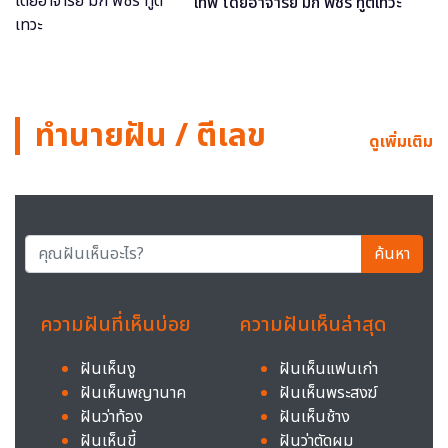
เทพ โดยอาจารย์ มิก พชร ทูตเทวะ
ทำนายฝัน / ตีเลข
ดูเพิ่มเติม
ค้นหา
ความฝันที่เห็นบ่อย
ความฝันเห็นล่าสุด
ฝันเห็นงู
ฝันเห็นแฟนเก่า
ฝันเห็นพญานาค
ฝันเห็นพระสงฆ์
ฝันว่าท้อง
ฝันเห็นช้าง
ฝันเห็นขี้
ฝันว่าตัดผม