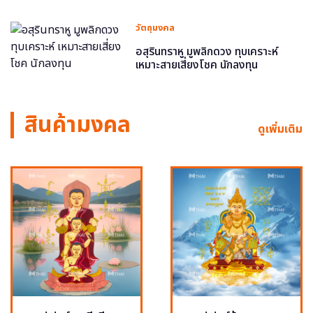
วัตถุมงคล
อสุรินทราหู มูพลิกดวง ทุบเคราะห์
เหมาะสายเสี่ยงโชค นักลงทุน
สินค้ามงคล
ดูเพิ่มเติม