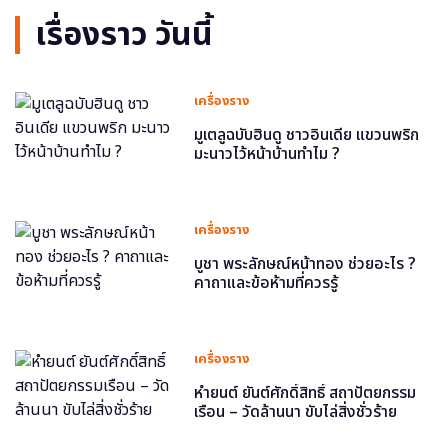
เรื่องราว วันนี้
เครื่องราง
มูเตลูฉบับฮินดู ชาวอินเดีย แขวนพริก
มะนาวไว้หน้าบ้านทำไม ?
เครื่องราง
บูชา พระลักษณ์หน้าทอง ช่วยอะไร ?
คาถาและข้อห้ามที่ควรรู้
เครื่องราง
หำยนต์ ยันต์ศักดิ์สิทธิ์ สถาปัตยกรรม
เรือน – วัดล้านนา ขับไล่สิ่งชั่วร้าย