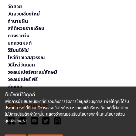
วัดสวย
วัดสวยเชียงใหม่
ทำนายฝัน
สถิติหวยรายเดือน
ดวงรายวัน
บทสวดมนต์
วิธีบนไอ้ไข่
ไหว้ท้าวเวสสุวรรณ
วิธีไหว้วัดแขก
วอลเปเปอร์พระแม่ลักษมี
วอลเปเปอร์ ฟรี
สีมงคล
เว็บไซต์นี้ใช้คุกกี้
เพื่อการนำเสนอเนื้อหาที่ดี รวมถึงการจัดการข้อมูลส่วนบุคคล เพื่อให้คุณได้รับ
FOLLOW US
ประสบการณ์ที่ดีบนบริการของเว็บไซต์เรา หากคุณใช้บริการเว็บไซต์นี้ต่อไปโดย
ไม่มีการปรับตั้งค่าใดๆนั้น แสดงว่าคุณยอมรับนโยบายคุกกี้และนโยบายส่วน
บุคคลของเรา