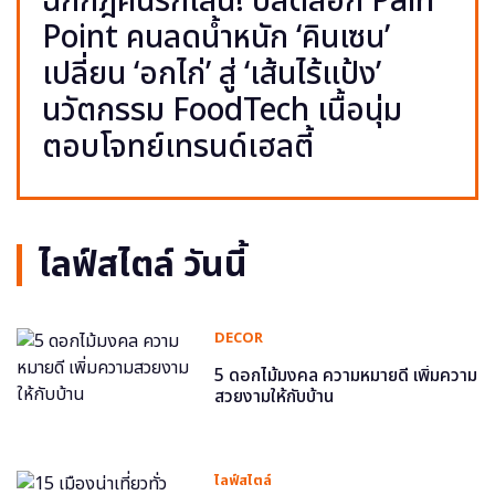
ฉีกกฎคนรักเส้น! ปลดล็อก Pain
Point คนลดน้ำหนัก ‘คินเซน’
เปลี่ยน ‘อกไก่’ สู่ ‘เส้นไร้แป้ง’
นวัตกรรม FoodTech เนื้อนุ่ม
ตอบโจทย์เทรนด์เฮลตี้
ไลฟ์สไตล์ วันนี้
DECOR
5 ดอกไม้มงคล ความหมายดี เพิ่มความ
สวยงามให้กับบ้าน
ไลฟ์สไตล์