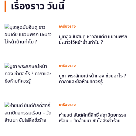
เรื่องราว วันนี้
เครื่องราง
มูเตลูฉบับฮินดู ชาวอินเดีย แขวนพริก
มะนาวไว้หน้าบ้านทำไม ?
เครื่องราง
บูชา พระลักษณ์หน้าทอง ช่วยอะไร ?
คาถาและข้อห้ามที่ควรรู้
เครื่องราง
หำยนต์ ยันต์ศักดิ์สิทธิ์ สถาปัตยกรรม
เรือน – วัดล้านนา ขับไล่สิ่งชั่วร้าย