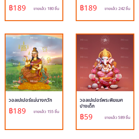
฿189
฿189
ขายแล้ว 180 ชิ้น
ขายแล้ว 242 ชิ้น
วอลเปเปอร์แม่นางกวัก
วอลเปเปอร์พระพิฆเนศ
ปางเด็ก
฿189
ขายแล้ว 155 ชิ้น
฿59
ขายแล้ว 589 ชิ้น