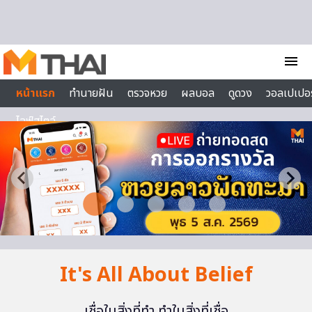
Skip to content
menu
หน้าแรก
ทำนายฝัน
ตรวจหวย
ผลบอล
ดูดวง
วอลเปเปอร
ไลฟ์สไตล์
It's All About Belief
เชื่อในสิ่งที่ทำ ทำในสิ่งที่เชื่อ