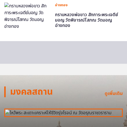
อ่างทอง
กราบหลวงพ่อขาว สักการะพระเจดีย์
มอญ วัดพิจารณ์โสภณ วัดมอญ
อ่างทอง
มงคลสถาน
ดูเพิ่มเติม