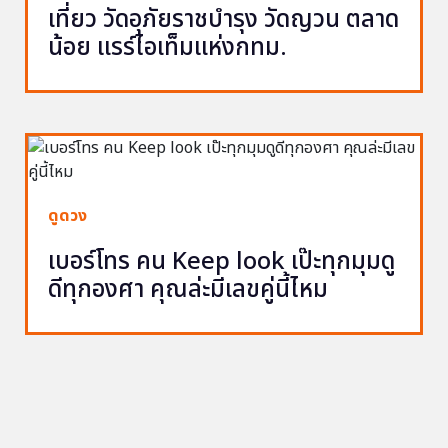
เที่ยว วัดอุภัยราชบำรุง วัดญวน ตลาด
น้อย แรร์ไอเท็มแห่งกทม.
ดูดวง
เบอร์โทร คน Keep look เป๊ะทุกมุมดู
ดีทุกองศา คุณล่ะมีเลขคู่นี้ไหม