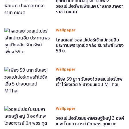
ฤกษ์ดีวันคเณศจตุรถี แจกฟรี!
วอลเปเปอร์พระพิฆเนศ ปางลาลบาคจา
ราชา คเณศ
Wallpaper
โหลดเลย! วอลเปเปอร์เจ้าแม่กวนอิม
ประทานพร ชุดเปิดคลัง รับทรัพย์ เพียง
59 บ.
Wallpaper
เพียง 59 บาท รับเฮง! วอลเปเปอร์เทพ
เจ้าไฉ่ซิงเอี๊ย 5 ปางบนแอป MThai
Wallpaper
วอลเปเปอร์บรมมหาเศรษฐีใหญ่ 3 องค์
เทพ โดยอาจารย์ มิก พชร ทูตเทวะ