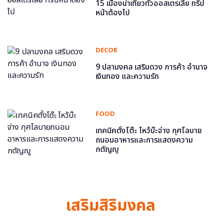
15 เมืองน่าเที่ยวทั่วออสเตรเลีย ทริป
หน้าต้องไป
DECOR
9 ปลามงคล เสริมดวง การค้า อำนาจ
เงินทอง และความรัก
FOOD
เทคนิคตั้งโต๊ะ ไหว้บ๊ะจ่าง กุศโลบาย
ถนอมอาหารและการแสดงความ
กตัญญู
เสริมสิริมงคล