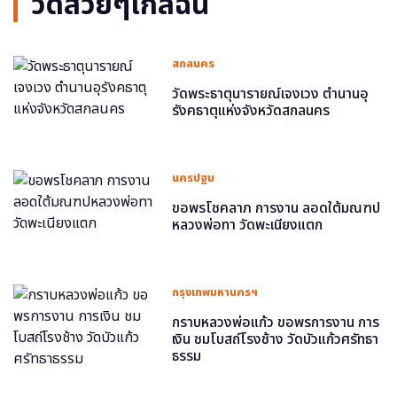
วัดสวยๆใกล้ฉัน
สกลนคร
วัดพระธาตุนารายณ์เจงเวง ตำนานอุ
รังคธาตุแห่งจังหวัดสกลนคร
นครปฐม
ขอพรโชคลาภ การงาน ลอดใต้มณฑป
หลวงพ่อทา วัดพะเนียงแตก
กรุงเทพมหานครฯ
กราบหลวงพ่อแก้ว ขอพรการงาน การ
เงิน ชมโบสถ์โรงช้าง วัดบัวแก้วศรัทธา
ธรรม