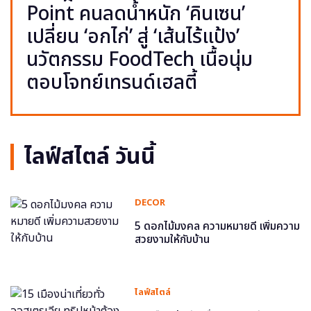
Point คนลดน้ำหนัก ‘คินเซน’
เปลี่ยน ‘อกไก่’ สู่ ‘เส้นไร้แป้ง’
นวัตกรรม FoodTech เนื้อนุ่ม
ตอบโจทย์เทรนด์เฮลตี้
ไลฟ์สไตล์ วันนี้
DECOR
5 ดอกไม้มงคล ความหมายดี เพิ่มความ
สวยงามให้กับบ้าน
ไลฟ์สไตล์