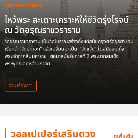
กรุงเทพมหานครฯ
ไหว้พระ สะเดาะเคราะห์ให้ชีวิตรุ่งโรจน์
ณ วัดอรุณราชวราราม
วัดอรุณราชวราราม เป็นวัดโบราณสร้างตั้งแต่สมัยกรุงศรีอยุธยา เดิม
เรียกว่า “วัดมะกอก” แล้วเปลี่ยนมาเป็น “วัดแจ้ง” ในสมัยสมเด็จ
พระเจ้าตากสินมหาราช ต่อมาสมัยรัชกาลที่ 2 พระบาทสมเด็จ
พระพุทธเลิศหล้านภาลัย ..
อ่านเรื่องราว
วอลเปเปอร์เสริมดวง
ดูเพิ่มเติม