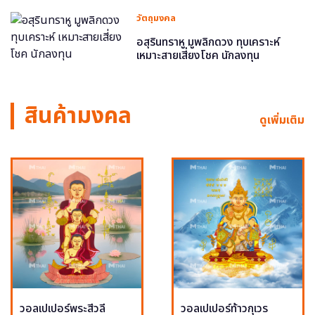
วัตถุมงคล
อสุรินทราหู มูพลิกดวง ทุบเคราะห์
เหมาะสายเสี่ยงโชค นักลงทุน
สินค้ามงคล
ดูเพิ่มเติม
วอลเปเปอร์พระสีวลี
วอลเปเปอร์ท้าวกุเวร