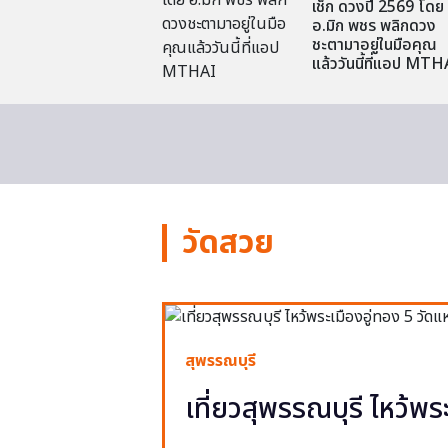
เช็ก ดวงปี 2569 โดย
อ.มิก พชร พลิกดวง
ชะตามาอยู่ในมือคุณ
แล้ววันนี้ที่แอป MTH
วัดสวย
สุพรรณบุรี
เที่ยวสุพรรณบุรี ไหว้พร