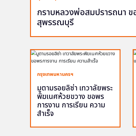
กราบหลวงพ่อสมปรารถนา ขอพ
สุพรรณบุรี
กรุงเทพมหานครฯ
มูตามรอยลิซ่า เทวาลัยพระ
พิฆเนศห้วยขวาง ขอพร
การงาน การเรียน ความ
สำเร็จ