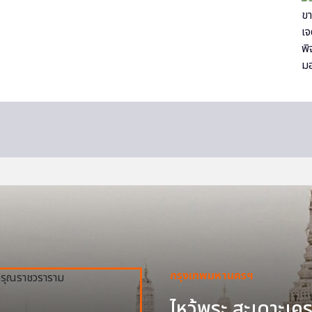
กรุงเทพมหานครฯ
ไหว้พระ สะเดาะเครา