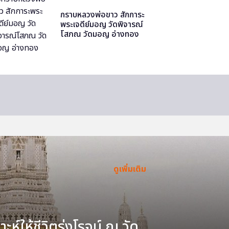
กราบหลวงพ่อขาว สักการะ
พระเจดีย์มอญ วัดพิจารณ์
โสภณ วัดมอญ อ่างทอง
ดูเพิ่มเติม
ะห์ให้ชีวิตรุ่งโรจน์ ณ วัด