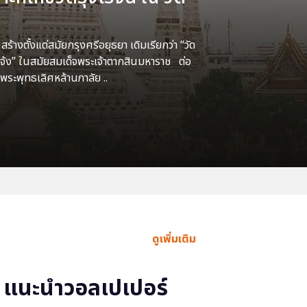
้างตั้งแต่สมัยกรุงศรีอยุธยา เดิมเรียกว่า “วัด
แจ้ง” ในสมัยสมเด็จพระเจ้าตากสินมหาราช ต่อ
พระพุทธเลิศหล้านภาลัย ..
ดูเพิ่มเติม
แนะนำวอลเปเปอร์