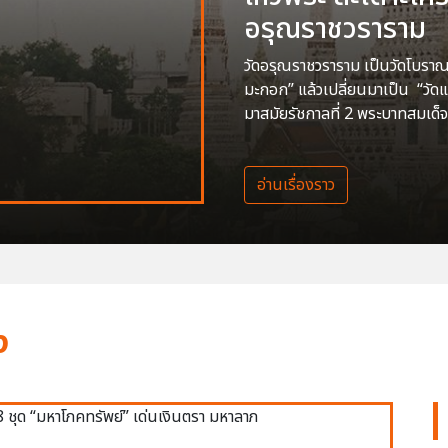
อรุณราชวราราม
วัดอรุณราชวราราม เป็นวัดโบราณสร
มะกอก” แล้วเปลี่ยนมาเป็น “วัด
มาสมัยรัชกาลที่ 2 พระบาทสมเด็จ
อ่านเรื่องราว
ง