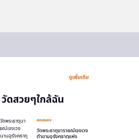
ดูเพิ่มเติม
วัดสวยๆใกล้ฉัน
สกลนคร
วัดพระธาตุนารายณ์เจงเวง
ตำนานอุรังคธาตุแห่ง