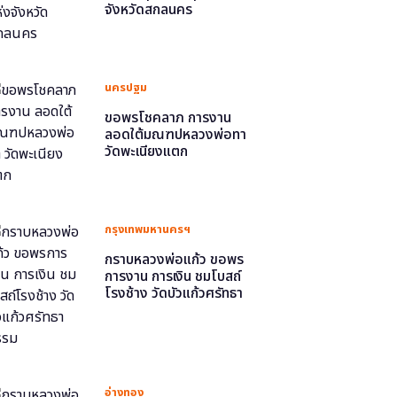
จังหวัดสกลนคร
นครปฐม
ขอพรโชคลาภ การงาน
ลอดใต้มณฑปหลวงพ่อทา
วัดพะเนียงแตก
กรุงเทพมหานครฯ
กราบหลวงพ่อแก้ว ขอพร
การงาน การเงิน ชมโบสถ์
โรงช้าง วัดบัวแก้วศรัทธา
ธรรม
อ่างทอง