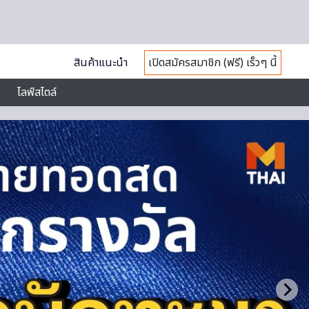
สินค้าแนะนำ
เปิดสมัครสมาชิก (ฟรี) เร็วๆ นี้
ไลฟ์สไตล์