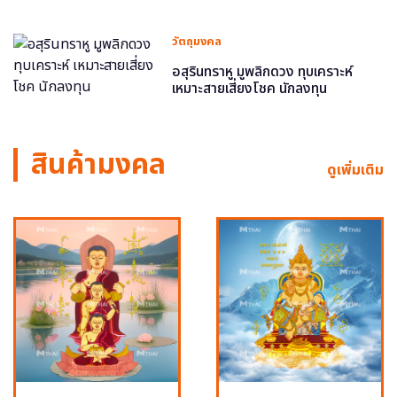
วัตถุมงคล
อสุรินทราหู มูพลิกดวง ทุบเคราะห์
เหมาะสายเสี่ยงโชค นักลงทุน
สินค้ามงคล
ดูเพิ่มเติม