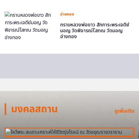
อ่างทอง
กราบหลวงพ่อขาว สักการะพระเจดีย์
มอญ วัดพิจารณ์โสภณ วัดมอญ
อ่างทอง
มงคลสถาน
ดูเพิ่มเติม