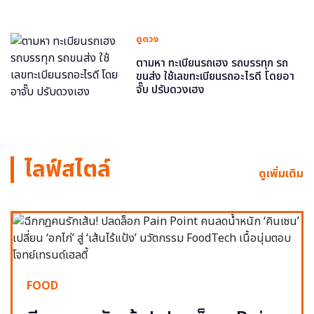
ดูดวง
ตามหา ทะเบียนรถเฮง รถบรรทุก รถ
ขนส่ง ใช้เลขทะเบียนรถอะไรดี โดยอา
จั๊บ ปรับดวงเฮง
ไลฟ์สไตล์
ดูเพิ่มเติม
FOOD