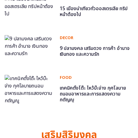
15 เมืองน่าเที่ยวทั่วออสเตรเลีย ทริป
หน้าต้องไป
DECOR
9 ปลามงคล เสริมดวง การค้า อำนาจ
เงินทอง และความรัก
FOOD
เทคนิคตั้งโต๊ะ ไหว้บ๊ะจ่าง กุศโลบาย
ถนอมอาหารและการแสดงความ
กตัญญู
เสริมสิริมงคล