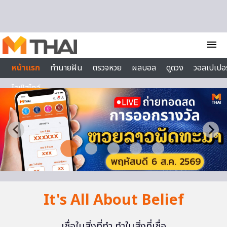
Skip to content
menu
หน้าแรก
ทำนายฝัน
ตรวจหวย
ผลบอล
ดูดวง
วอลเปเปอร
ไลฟ์สไตล์
It's All About Belief
เชื่อในสิ่งที่ทำ ทำในสิ่งที่เชื่อ