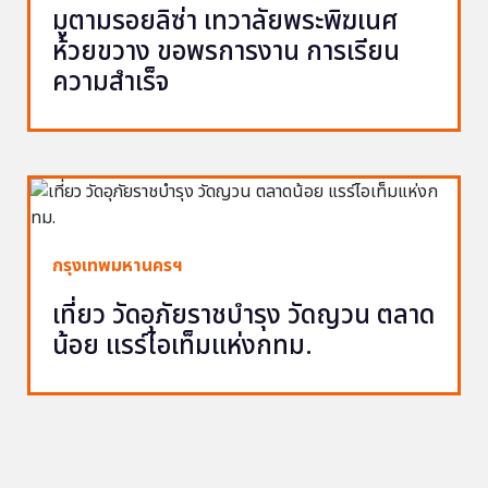
มูตามรอยลิซ่า เทวาลัยพระพิฆเนศ
ห้วยขวาง ขอพรการงาน การเรียน
ความสำเร็จ
กรุงเทพมหานครฯ
เที่ยว วัดอุภัยราชบำรุง วัดญวน ตลาด
น้อย แรร์ไอเท็มแห่งกทม.