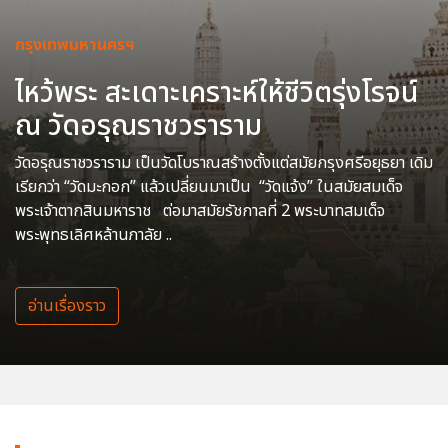
กรุงเทพมหานครฯ
ไหว้พระ สะเดาะเคราะห์ให้ชีวิตรุ่งโรจน์
ณ วัดอรุณราชวราราม
วัดอรุณราชวราราม เป็นวัดโบราณสร้างตั้งแต่สมัยกรุงศรีอยุธยา เดิม
เรียกว่า “วัดมะกอก” แล้วเปลี่ยนมาเป็น “วัดแจ้ง” ในสมัยสมเด็จ
พระเจ้าตากสินมหาราช ต่อมาสมัยรัชกาลที่ 2 พระบาทสมเด็จ
พระพุทธเลิศหล้านภาลัย ..
อ่านเรื่องราว