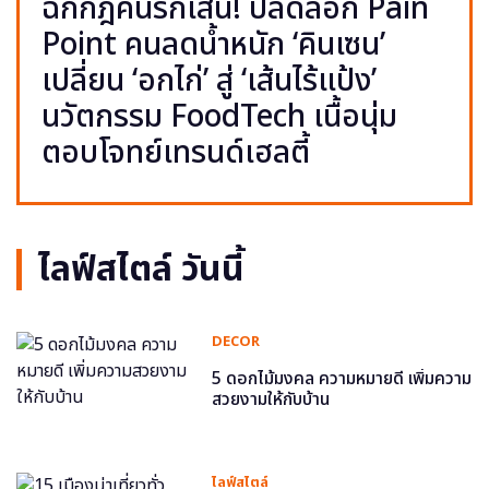
ฉีกกฎคนรักเส้น! ปลดล็อก Pain
Point คนลดน้ำหนัก ‘คินเซน’
เปลี่ยน ‘อกไก่’ สู่ ‘เส้นไร้แป้ง’
นวัตกรรม FoodTech เนื้อนุ่ม
ตอบโจทย์เทรนด์เฮลตี้
ไลฟ์สไตล์ วันนี้
DECOR
5 ดอกไม้มงคล ความหมายดี เพิ่มความ
สวยงามให้กับบ้าน
ไลฟ์สไตล์