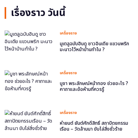
เรื่องราว วันนี้
เครื่องราง
มูเตลูฉบับฮินดู ชาวอินเดีย แขวนพริก
มะนาวไว้หน้าบ้านทำไม ?
เครื่องราง
บูชา พระลักษณ์หน้าทอง ช่วยอะไร ?
คาถาและข้อห้ามที่ควรรู้
เครื่องราง
หำยนต์ ยันต์ศักดิ์สิทธิ์ สถาปัตยกรรม
เรือน – วัดล้านนา ขับไล่สิ่งชั่วร้าย