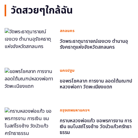
วัดสวยๆใกล้ฉัน
สกลนคร
วัดพระธาตุนารายณ์เจงเวง ตำนานอุ
รังคธาตุแห่งจังหวัดสกลนคร
นครปฐม
ขอพรโชคลาภ การงาน ลอดใต้มณฑป
หลวงพ่อทา วัดพะเนียงแตก
กรุงเทพมหานครฯ
กราบหลวงพ่อแก้ว ขอพรการงาน การ
เงิน ชมโบสถ์โรงช้าง วัดบัวแก้วศรัทธา
ธรรม