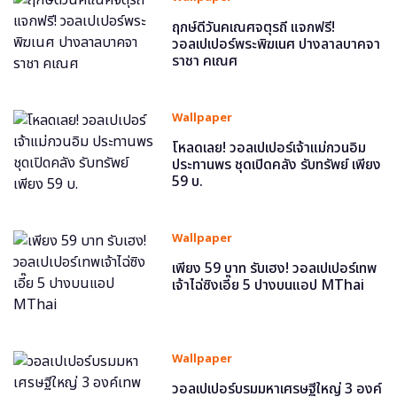
ฤกษ์ดีวันคเณศจตุรถี แจกฟรี!
วอลเปเปอร์พระพิฆเนศ ปางลาลบาคจา
ราชา คเณศ
Wallpaper
โหลดเลย! วอลเปเปอร์เจ้าแม่กวนอิม
ประทานพร ชุดเปิดคลัง รับทรัพย์ เพียง
59 บ.
Wallpaper
เพียง 59 บาท รับเฮง! วอลเปเปอร์เทพ
เจ้าไฉ่ซิงเอี๊ย 5 ปางบนแอป MThai
Wallpaper
วอลเปเปอร์บรมมหาเศรษฐีใหญ่ 3 องค์