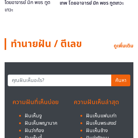
เทพ โดยอาจารย์ มิก พชร ทูตเทวะ
ทำนายฝัน / ตีเลข
ดูเพิ่มเติม
ค้นหา
ความฝันที่เห็นบ่อย
ความฝันเห็นล่าสุด
ฝันเห็นงู
ฝันเห็นแฟนเก่า
ฝันเห็นพญานาค
ฝันเห็นพระสงฆ์
ฝันว่าท้อง
ฝันเห็นช้าง
ฝันเห็นขี้
ฝันว่าตัดผม