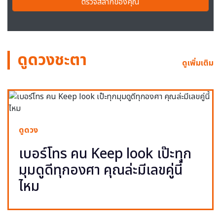
ตรวจสลากของคุณ
ดูดวงชะตา
ดูเพิ่มเติม
ดูดวง
เบอร์โทร คน Keep look เป๊ะทุก
มุมดูดีทุกองศา คุณล่ะมีเลขคู่นี้
ไหม