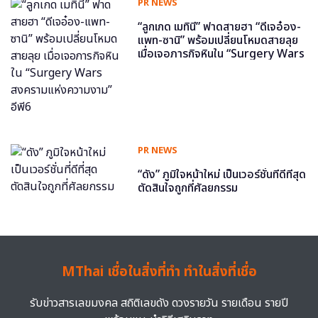
PR NEWS
“ลูกเกด เมทินี” ฟาดสายฮา “ดีเจอ๋อง-
แพท-ซานิ” พร้อมเปลี่ยนโหมดสายลุย
เมื่อเจอภารกิจหินใน “Surgery Wars
สงครามแห่งความงาม” อีพี6
PR NEWS
“ดัง” ภูมิใจหน้าใหม่ เป็นเวอร์ชั่นที่ดีที่สุด
ตัดสินใจถูกที่ศัลยกรรม
MThai เชื่อในสิ่งที่ทำ ทำในสิ่งที่เชื่อ
รับข่าวสารเลขมงคล สถิติเลขดัง ดวงรายวัน รายเดือน รายปี