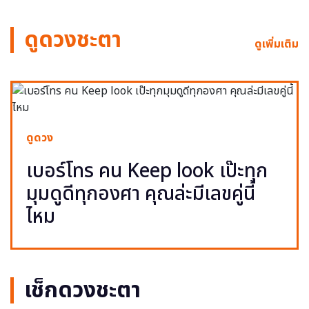
ดูดวงชะตา
ดูเพิ่มเติม
ดูดวง
เบอร์โทร คน Keep look เป๊ะทุก
มุมดูดีทุกองศา คุณล่ะมีเลขคู่นี้
ไหม
เช็กดวงชะตา