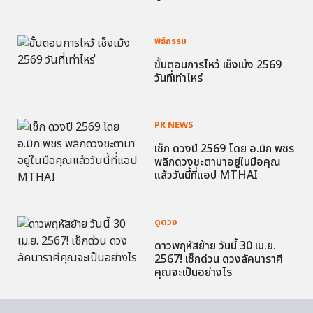
พิธีกรรม
ขั้นตอนการไหว้ เช็งเม้ง 2569
วันที่เท่าไหร่
PR NEWS
เช็ก ดวงปี 2569 โดย อ.มิก พชร
พลิกดวงชะตามาอยู่ในมือคุณ
แล้ววันนี้ที่แอป MTHAI
ดูดวง
ดาวพฤหัสย้าย วันนี้ 30 เม.ย.
2567! เช็กด่วน ดวงลัคนาราศี
คุณจะเป็นอย่างไร