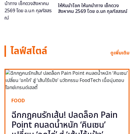
ให้หินนำโชค ให้นกนำทาง เช็กดวง
สิงหาคม 2569 โดย อ.นก กุลภัสสรณ์
ไลฟ์สไตล์
ดูเพิ่มเติม
FOOD
ฉีกกฎคนรักเส้น! ปลดล็อก Pain
Point คนลดน้ำหนัก ‘คินเซน’