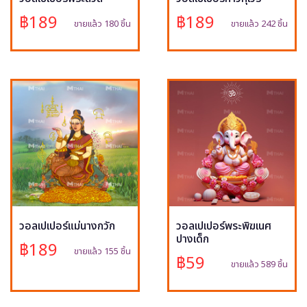
฿189
฿189
ขายแล้ว 180 ชิ้น
ขายแล้ว 242 ชิ้น
วอลเปเปอร์แม่นางกวัก
วอลเปเปอร์พระพิฆเนศ
ปางเด็ก
฿189
ขายแล้ว 155 ชิ้น
฿59
ขายแล้ว 589 ชิ้น