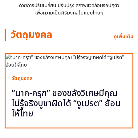
ด้วยการปรับเปลี่ยน ปรับปรุง สภาพแวดล้อมรอบๆตัว
เพื่อความเป็นศิริมงคลในแบบไทยๆ
วัตถุมงคล
ดูเพิ่มเติม
วัตถุมงคล
“นาค-ครุฑ” ของขลังวิเศษมีคุณ
ไม่รู้จริงบูชาผิดได้ “งูเปรต” ย้อน
ให้โทษ