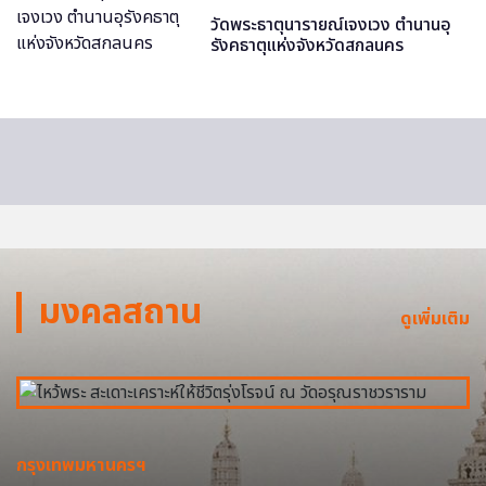
วัดพระธาตุนารายณ์เจงเวง ตำนานอุ
รังคธาตุแห่งจังหวัดสกลนคร
มงคลสถาน
ดูเพิ่มเติม
กรุงเทพมหานครฯ