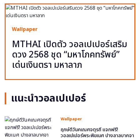
Wallpaper
MTHAI เปิดตัว วอลเปเปอร์เสริม
ดวง 2568 ชุด “มหาโภคทรัพย์”
เด่นเงินตรา มหาลาภ
แนะนำวอลเปเปอร์
Wallpaper
ฤกษ์ดีวันคเณศจตุรถี แจกฟรี!
วอลเปเปอร์พระพิฆเนศ ปางลาลบาคจา