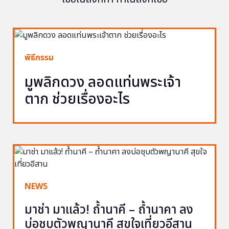
พิธีกรรม
มูพลิกดวง ลอดแท่นพระเจ้า
ตาก ช่วยเรื่องอะไร
NEWS
มาช่า มาแล้ว! ถ้ำนาคี – ถ้ำนาคา ลง
บ่อชุบตัวพญานาคี สุขใจเที่ยวอีสาน