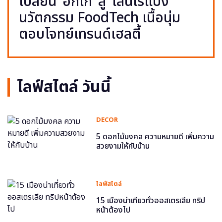
เปลี่ยน ‘อกไก่’ สู่ ‘เส้นไร้แป้ง’
นวัตกรรม FoodTech เนื้อนุ่ม
ตอบโจทย์เทรนด์เฮลตี้
ไลฟ์สไตล์ วันนี้
DECOR
5 ดอกไม้มงคล ความหมายดี เพิ่มความ
สวยงามให้กับบ้าน
ไลฟ์สไตล์
15 เมืองน่าเที่ยวทั่วออสเตรเลีย ทริป
หน้าต้องไป