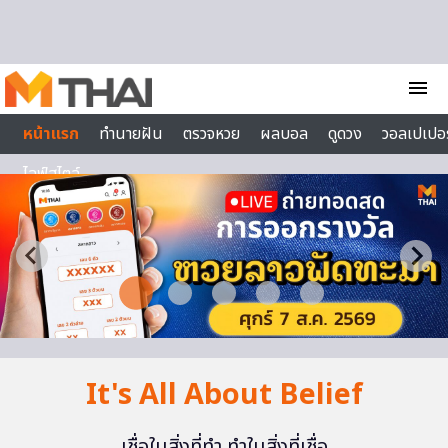
Skip to content
menu
หน้าแรก
ทำนายฝัน
ตรวจหวย
ผลบอล
ดูดวง
วอลเปเปอร
ไลฟ์สไตล์
It's All About Belief
เชื่อในสิ่งที่ทำ ทำในสิ่งที่เชื่อ