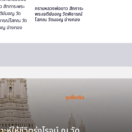
กราบหลวงพ่อขาว สักการะ
พระเจดีย์มอญ วัดพิจารณ์
โสภณ วัดมอญ อ่างทอง
ดูเพิ่มเติม
ะห์ให้ชีวิตรุ่งโรจน์ ณ วัด