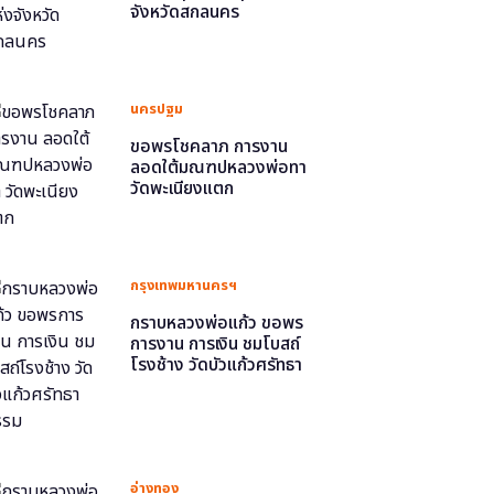
จังหวัดสกลนคร
นครปฐม
ขอพรโชคลาภ การงาน
ลอดใต้มณฑปหลวงพ่อทา
วัดพะเนียงแตก
กรุงเทพมหานครฯ
กราบหลวงพ่อแก้ว ขอพร
การงาน การเงิน ชมโบสถ์
โรงช้าง วัดบัวแก้วศรัทธา
ธรรม
อ่างทอง