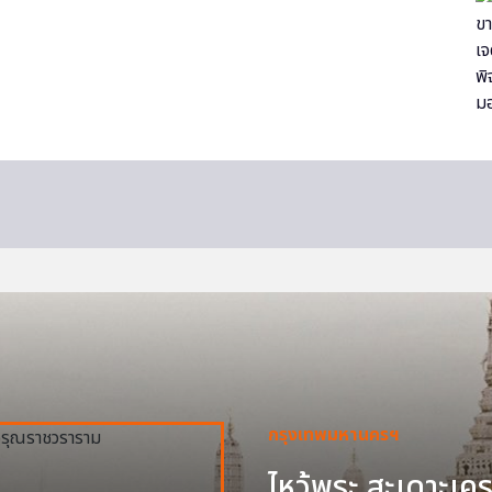
กรุงเทพมหานครฯ
ไหว้พระ สะเดาะเครา