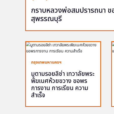
กราบหลวงพ่อสมปรารถนา ขอพ
สุพรรณบุรี
กรุงเทพมหานครฯ
มูตามรอยลิซ่า เทวาลัยพระ
พิฆเนศห้วยขวาง ขอพร
การงาน การเรียน ความ
สำเร็จ