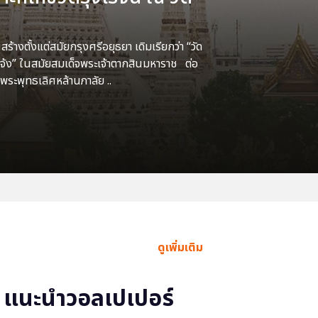
้างตั้งแต่สมัยกรุงศรีอยุธยา เดิมเรียกว่า “วัด
แจ้ง” ในสมัยสมเด็จพระเจ้าตากสินมหาราช ต่อ
พระพุทธเลิศหล้านภาลัย ..
ดูเพิ่มเติม
แนะนำวอลเปเปอร์