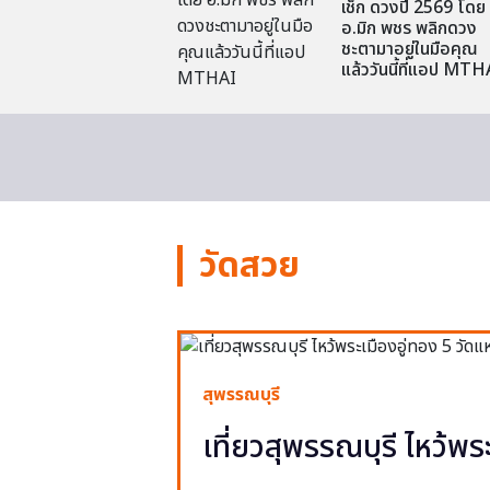
เช็ก ดวงปี 2569 โดย
อ.มิก พชร พลิกดวง
ชะตามาอยู่ในมือคุณ
แล้ววันนี้ที่แอป MTH
วัดสวย
สุพรรณบุรี
เที่ยวสุพรรณบุรี ไหว้พร