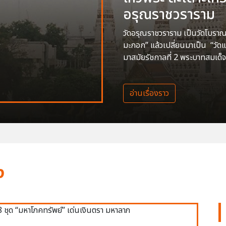
อรุณราชวราราม
วัดอรุณราชวราราม เป็นวัดโบราณสร
มะกอก” แล้วเปลี่ยนมาเป็น “วัด
มาสมัยรัชกาลที่ 2 พระบาทสมเด็จ
อ่านเรื่องราว
ง