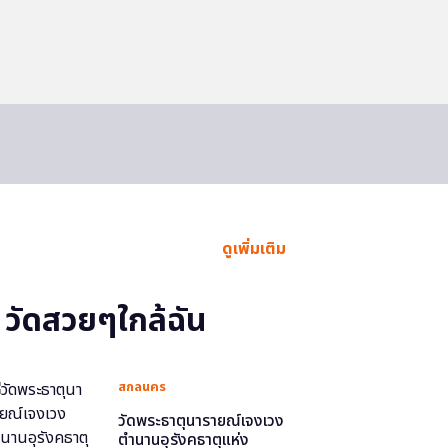
ดูเพิ่มเติม
วัดสวยๆใกล้ฉัน
สกลนคร
วัดพระธาตุนารายณ์เจงเวง
ตำนานอุรังคธาตุแห่ง