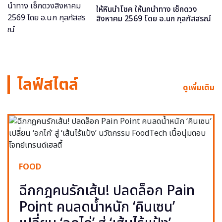
ให้หินนำโชค ให้นกนำทาง เช็กดวง
สิงหาคม 2569 โดย อ.นก กุลภัสสรณ์
ไลฟ์สไตล์
ดูเพิ่มเติม
FOOD
ฉีกกฎคนรักเส้น! ปลดล็อก Pain
Point คนลดน้ำหนัก ‘คินเซน’