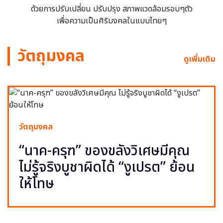
ด้วยการปรับเปลี่ยน ปรับปรุง สภาพแวดล้อมรอบๆตัว
เพื่อความเป็นศิริมงคลในแบบไทยๆ
วัตถุมงคล
ดูเพิ่มเติม
วัตถุมงคล
“นาค-ครุฑ” ของขลังวิเศษมีคุณ
ไม่รู้จริงบูชาผิดได้ “งูเปรต” ย้อน
ให้โทษ