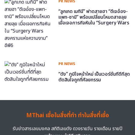
PR NEWS
“ลูกเกด เมทินี” ฟาดสายฮา “ดีเจอ๋อง-
แพท-ซานิ” พร้อมเปลี่ยนโหมดสายลุย
เมื่อเจอภารกิจหินใน “Surgery Wars
สงครามแห่งความงาม” อีพี6
PR NEWS
“ดัง” ภูมิใจหน้าใหม่ เป็นเวอร์ชั่นที่ดีที่สุด
ตัดสินใจถูกที่ศัลยกรรม
MThai เชื่อในสิ่งที่ทำ ทำในสิ่งที่เชื่อ
รับข่าวสารเลขมงคล สถิติเลขดัง ดวงรายวัน รายเดือน รายปี