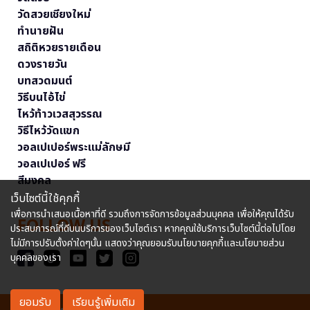
วัดสวยเชียงใหม่
ทำนายฝัน
สถิติหวยรายเดือน
ดวงรายวัน
บทสวดมนต์
วิธีบนไอ้ไข่
ไหว้ท้าวเวสสุวรรณ
วิธีไหว้วัดแขก
วอลเปเปอร์พระแม่ลักษมี
วอลเปเปอร์ ฟรี
สีมงคล
เว็บไซต์นี้ใช้คุกกี้
เพื่อการนำเสนอเนื้อหาที่ดี รวมถึงการจัดการข้อมูลส่วนบุคคล เพื่อให้คุณได้รับ
FOLLOW US
ประสบการณ์ที่ดีบนบริการของเว็บไซต์เรา หากคุณใช้บริการเว็บไซต์นี้ต่อไปโดย
ไม่มีการปรับตั้งค่าใดๆนั้น แสดงว่าคุณยอมรับนโยบายคุกกี้และนโยบายส่วน
บุคคลของเรา
ยอมรับ
เรียนรู้เพิ่มเติม