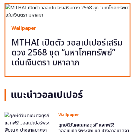
Wallpaper
MTHAI เปิดตัว วอลเปเปอร์เสริม
ดวง 2568 ชุด “มหาโภคทรัพย์”
เด่นเงินตรา มหาลาภ
แนะนำวอลเปเปอร์
Wallpaper
ฤกษ์ดีวันคเณศจตุรถี แจกฟรี!
วอลเปเปอร์พระพิฆเนศ ปางลาลบาคจา