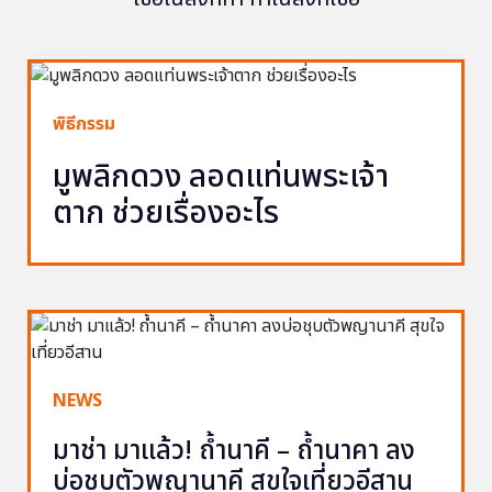
พิธีกรรม
มูพลิกดวง ลอดแท่นพระเจ้า
ตาก ช่วยเรื่องอะไร
NEWS
มาช่า มาแล้ว! ถ้ำนาคี – ถ้ำนาคา ลง
บ่อชุบตัวพญานาคี สุขใจเที่ยวอีสาน