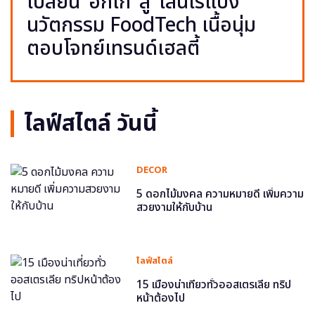
เปลี่ยน ‘อกไก่’ สู่ ‘เส้นไร้แป้ง’
นวัตกรรม FoodTech เนื้อนุ่ม
ตอบโจทย์เทรนด์เฮลตี้
ไลฟ์สไตล์ วันนี้
DECOR
5 ดอกไม้มงคล ความหมายดี เพิ่มความ
สวยงามให้กับบ้าน
ไลฟ์สไตล์
15 เมืองน่าเที่ยวทั่วออสเตรเลีย ทริป
หน้าต้องไป