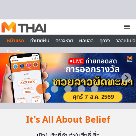
Skip to content
menu
หน้าแรก
ทำนายฝัน
ตรวจหวย
ผลบอล
ดูดวง
วอลเปเปอร
ไลฟ์สไตล์
It's All About Belief
เชื่อในสิ่งที่ทำ ทำในสิ่งที่เชื่อ