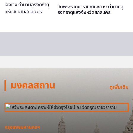
วัดพระธาตุนารายณ์เจงเวง ตำนานอุ
รังคธาตุแห่งจังหวัดสกลนคร
มงคลสถาน
ดูเพิ่มเติม
กรุงเทพมหานครฯ