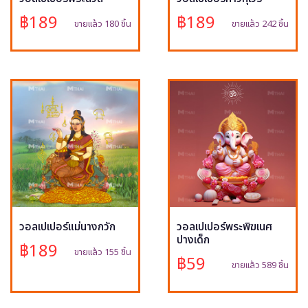
฿189
฿189
ขายแล้ว 180 ชิ้น
ขายแล้ว 242 ชิ้น
วอลเปเปอร์แม่นางกวัก
วอลเปเปอร์พระพิฆเนศ
ปางเด็ก
฿189
ขายแล้ว 155 ชิ้น
฿59
ขายแล้ว 589 ชิ้น