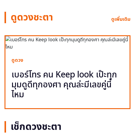
ดูดวงชะตา
ดูเพิ่มเติม
ดูดวง
เบอร์โทร คน Keep look เป๊ะทุก
มุมดูดีทุกองศา คุณล่ะมีเลขคู่นี้
ไหม
เช็กดวงชะตา