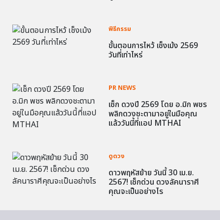
พิธีกรรม
ขั้นตอนการไหว้ เช็งเม้ง 2569
วันที่เท่าไหร่
PR NEWS
เช็ก ดวงปี 2569 โดย อ.มิก พชร
พลิกดวงชะตามาอยู่ในมือคุณ
แล้ววันนี้ที่แอป MTHAI
ดูดวง
ดาวพฤหัสย้าย วันนี้ 30 เม.ย.
2567! เช็กด่วน ดวงลัคนาราศี
คุณจะเป็นอย่างไร