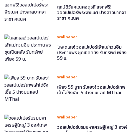
ฤกษ์ดีวันคเณศจตุรถี แจกฟรี!
วอลเปเปอร์พระพิฆเนศ ปางลาลบาคจา
ราชา คเณศ
Wallpaper
โหลดเลย! วอลเปเปอร์เจ้าแม่กวนอิม
ประทานพร ชุดเปิดคลัง รับทรัพย์ เพียง
59 บ.
Wallpaper
เพียง 59 บาท รับเฮง! วอลเปเปอร์เทพ
เจ้าไฉ่ซิงเอี๊ย 5 ปางบนแอป MThai
Wallpaper
วอลเปเปอร์บรมมหาเศรษฐีใหญ่ 3 องค์