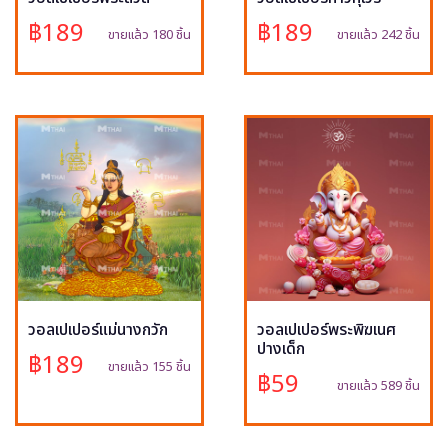
฿189
฿189
ขายแล้ว 180 ชิ้น
ขายแล้ว 242 ชิ้น
วอลเปเปอร์แม่นางกวัก
วอลเปเปอร์พระพิฆเนศ
ปางเด็ก
฿189
ขายแล้ว 155 ชิ้น
฿59
ขายแล้ว 589 ชิ้น