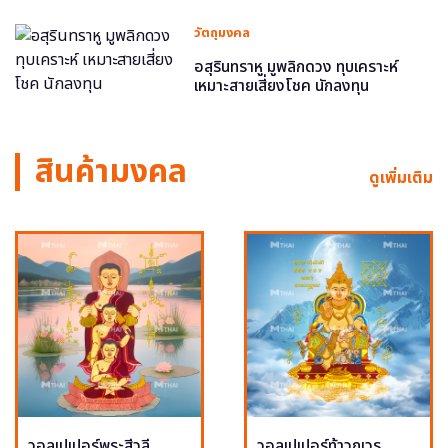
วัตถุมงคล
อสุรินทราหู มูพลิกดวง ทุบเคราะห์
เหมาะสายเสี่ยงโชค นักลงทุน
สินค้ามงคล
ดูเพิ่มเติม
วอลเปเปอร์พระสีวลี
วอลเปเปอร์ท้าวกุเวร