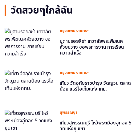
วัดสวยๆใกล้ฉัน
กรุงเทพมหานครฯ
มูตามรอยลิซ่า เทวาลัยพระพิฆเนศ
ห้วยขวาง ขอพรการงาน การเรียน
ความสำเร็จ
กรุงเทพมหานครฯ
เที่ยว วัดอุภัยราชบำรุง วัดญวน ตลาด
น้อย แรร์ไอเท็มแห่งกทม.
สุพรรณบุรี
เที่ยวสุพรรณบุรี ไหว้พระเมืองอู่ทอง 5
วัดแห่งขุนเขา