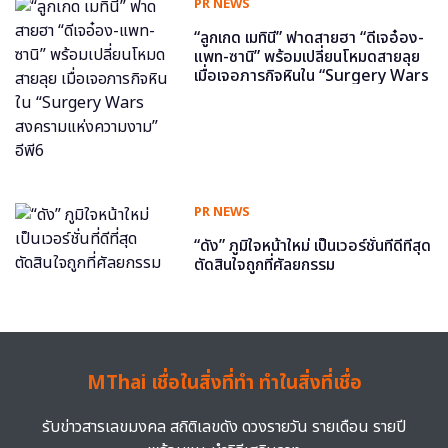
PR NEWS
“ลูกเกด เมทินี” ฟาดสายฮา “ดีเจอ๋อง-
แพท-ซานิ” พร้อมเปลี่ยนโหมดสายลุย
เมื่อเจอภารกิจหินใน “Surgery Wars
สงครามแห่งความงาม” อีพี6
PR NEWS
“ดัง” ภูมิใจหน้าใหม่ เป็นเวอร์ชั่นที่ดีที่สุด
ตัดสินใจถูกที่ศัลยกรรม
MThai เชื่อในสิ่งที่ทำ ทำในสิ่งที่เชื่อ
รับข่าวสารเลขมงคล สถิติเลขดัง ดวงรายวัน รายเดือน รายปี