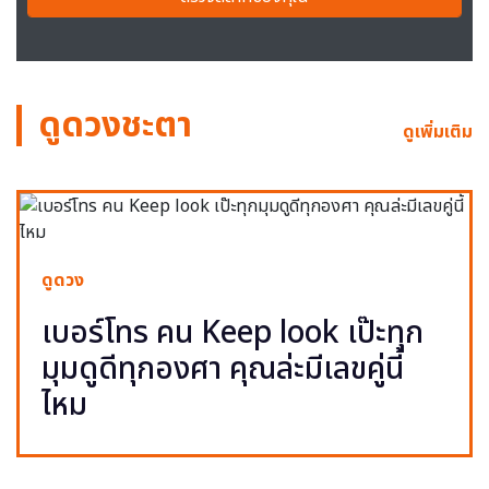
ดูดวงชะตา
ดูเพิ่มเติม
ดูดวง
เบอร์โทร คน Keep look เป๊ะทุก
มุมดูดีทุกองศา คุณล่ะมีเลขคู่นี้
ไหม