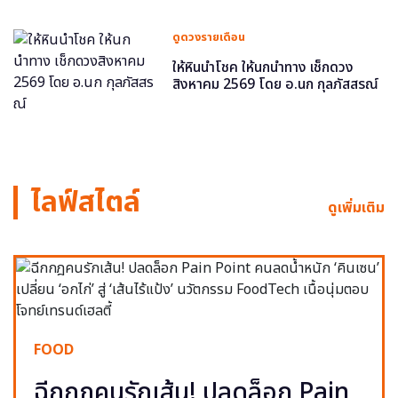
ดูดวงรายเดือน
ให้หินนำโชค ให้นกนำทาง เช็กดวง
สิงหาคม 2569 โดย อ.นก กุลภัสสรณ์
ไลฟ์สไตล์
ดูเพิ่มเติม
FOOD
ฉีกกฎคนรักเส้น! ปลดล็อก Pain