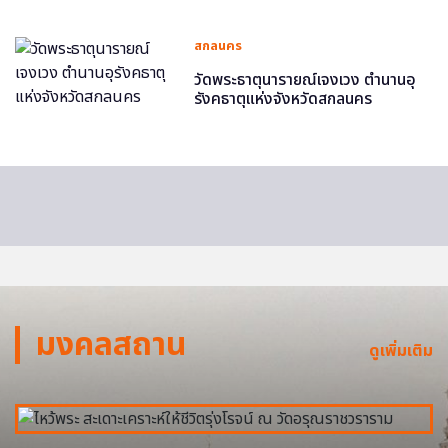
สกลนคร
วัดพระธาตุนารายณ์เจงเวง ตำนานอุ
รังคธาตุแห่งจังหวัดสกลนคร
มงคลสถาน
ดูเพิ่มเติม