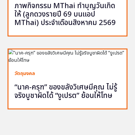
ภาพกิจกรรม MThai ทำบุญวันเกิด
ให้ (ลูกดวงรายปี 69 บนแอป
MThai) ประจำเดือนสิงหาคม 2569
วัตถุมงคล
“นาค-ครุฑ” ของขลังวิเศษมีคุณ ไม่รู้
จริงบูชาผิดได้ “งูเปรต” ย้อนให้โทษ