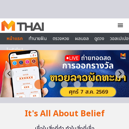
Skip to content
menu
หน้าแรก
ทำนายฝัน
ตรวจหวย
ผลบอล
ดูดวง
วอลเปเปอร
ไลฟ์สไตล์
It's All About Belief
เชื่อในสิ่งที่ทำ ทำในสิ่งที่เชื่อ