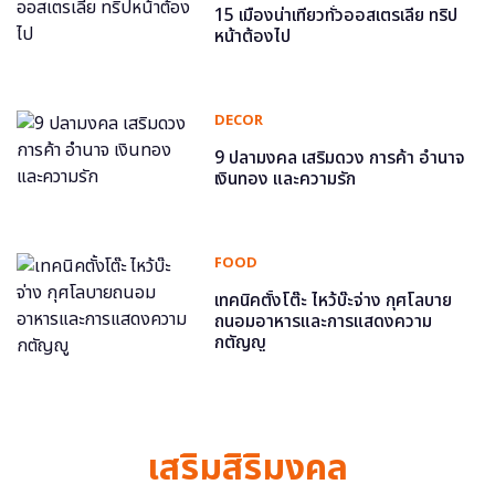
15 เมืองน่าเที่ยวทั่วออสเตรเลีย ทริป
หน้าต้องไป
DECOR
9 ปลามงคล เสริมดวง การค้า อำนาจ
เงินทอง และความรัก
FOOD
เทคนิคตั้งโต๊ะ ไหว้บ๊ะจ่าง กุศโลบาย
ถนอมอาหารและการแสดงความ
กตัญญู
เสริมสิริมงคล