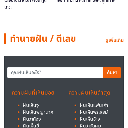
เทพ โดยอาจารย์ มิก พชร ทูตเทวะ
ทำนายฝัน / ตีเลข
ดูเพิ่มเติม
ค้นหา
ความฝันที่เห็นบ่อย
ความฝันเห็นล่าสุด
ฝันเห็นงู
ฝันเห็นแฟนเก่า
ฝันเห็นพญานาค
ฝันเห็นพระสงฆ์
ฝันว่าท้อง
ฝันเห็นช้าง
ฝันเห็นขี้
ฝันว่าตัดผม