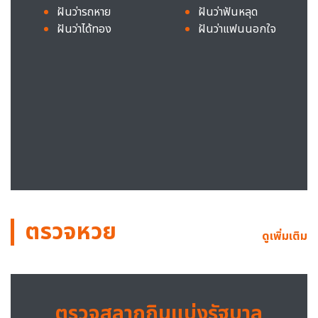
ฝันว่ารถหาย
ฝันว่าฟันหลุด
ฝันว่าได้ทอง
ฝันว่าแฟนนอกใจ
ตรวจหวย
ดูเพิ่มเติม
ตรวจสลากกินแบ่งรัฐบาล