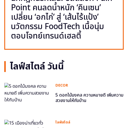
Point คนลดน้ำหนัก ‘คินเซน’
เปลี่ยน ‘อกไก่’ สู่ ‘เส้นไร้แป้ง’
นวัตกรรม FoodTech เนื้อนุ่ม
ตอบโจทย์เทรนด์เฮลตี้
ไลฟ์สไตล์ วันนี้
DECOR
5 ดอกไม้มงคล ความหมายดี เพิ่มความ
สวยงามให้กับบ้าน
ไลฟ์สไตล์