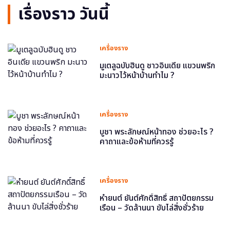
เรื่องราว วันนี้
เครื่องราง
มูเตลูฉบับฮินดู ชาวอินเดีย แขวนพริก
มะนาวไว้หน้าบ้านทำไม ?
เครื่องราง
บูชา พระลักษณ์หน้าทอง ช่วยอะไร ?
คาถาและข้อห้ามที่ควรรู้
เครื่องราง
หำยนต์ ยันต์ศักดิ์สิทธิ์ สถาปัตยกรรม
เรือน – วัดล้านนา ขับไล่สิ่งชั่วร้าย