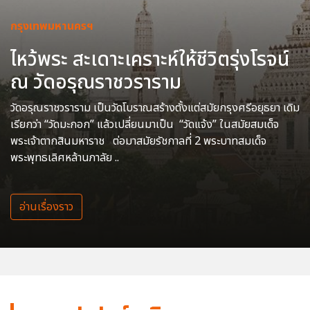
กรุงเทพมหานครฯ
ไหว้พระ สะเดาะเคราะห์ให้ชีวิตรุ่งโรจน์
ณ วัดอรุณราชวราราม
วัดอรุณราชวราราม เป็นวัดโบราณสร้างตั้งแต่สมัยกรุงศรีอยุธยา เดิม
เรียกว่า “วัดมะกอก” แล้วเปลี่ยนมาเป็น “วัดแจ้ง” ในสมัยสมเด็จ
พระเจ้าตากสินมหาราช ต่อมาสมัยรัชกาลที่ 2 พระบาทสมเด็จ
พระพุทธเลิศหล้านภาลัย ..
อ่านเรื่องราว