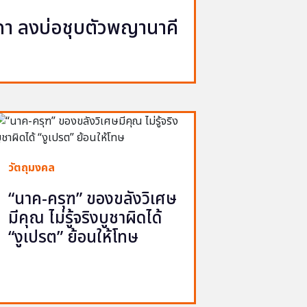
นาคา ลงบ่อชุบตัวพญานาคี
วัตถุมงคล
“นาค-ครุฑ” ของขลังวิเศษ
มีคุณ ไม่รู้จริงบูชาผิดได้
“งูเปรต” ย้อนให้โทษ