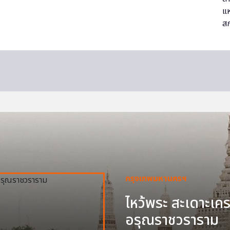
กรุงเทพมหานครฯ
ไหว้พระ สะเดาะเครา
อรุณราชวราราม