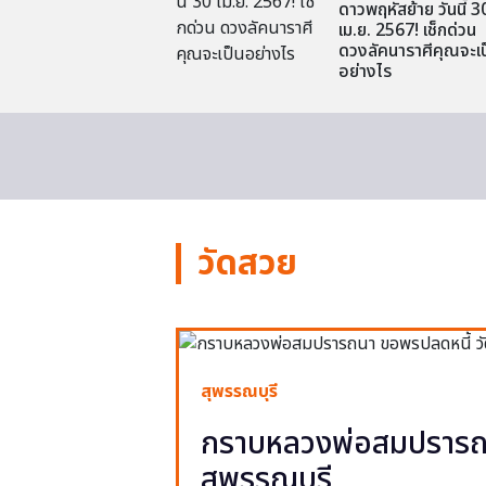
ดาวพฤหัสย้าย วันนี้ 3
เม.ย. 2567! เช็กด่วน
ดวงลัคนาราศีคุณจะเป
อย่างไร
วัดสวย
สุพรรณบุรี
กราบหลวงพ่อสมปรารถน
สุพรรณบุรี