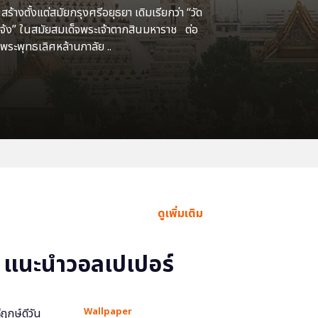
้างตั้งแต่สมัยกรุงศรีอยุธยา เดิมเรียกว่า “วัด
แจ้ง” ในสมัยสมเด็จพระเจ้าตากสินมหาราช ต่อ
พระพุทธเลิศหล้านภาลัย ..
ดูเพิ่มเติม
แนะนำวอลเปเปอร์
Wallpaper