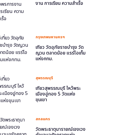
งาน การเรียน ความสำเร็จ
กรุงเทพมหานครฯ
เที่ยว วัดอุภัยราชบำรุง วัด
ญวน ตลาดน้อย แรร์ไอเท็ม
แห่งกทม.
สุพรรณบุรี
เที่ยวสุพรรณบุรี ไหว้พระ
เมืองอู่ทอง 5 วัดแห่ง
ขุนเขา
สกลนคร
วัดพระธาตุนารายณ์เจงเวง
ตำนานอุรังคธาตุแห่ง