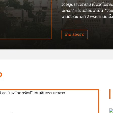
วัดอรุณราชวราราม เป็นวัดโบราณสร
มะกอก” แล้วเปลี่ยนมาเป็น “วัด
มาสมัยรัชกาลที่ 2 พระบาทสมเด็จ
อ่านเรื่องราว
ง