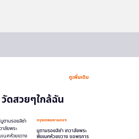
ดูเพิ่มเติม
วัดสวยๆใกล้ฉัน
กรุงเทพมหานครฯ
มูตามรอยลิซ่า เทวาลัยพระ
พิฆเนศห้วยขวาง ขอพรการ