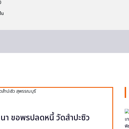
0
็น
า ขอพรปลดหนี้ วัดสำปะซิว