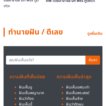
เทพ โดยอาจารย์ มิก พชร ทูตเทวะ
ทำนายฝัน / ตีเลข
ดูเพิ่มเติม
ค้นหา
ความฝันที่เห็นบ่อย
ความฝันเห็นล่าสุด
ฝันเห็นงู
ฝันเห็นแฟนเก่า
ฝันเห็นพญานาค
ฝันเห็นพระสงฆ์
ฝันว่าท้อง
ฝันเห็นช้าง
ฝันเห็นขี้
ฝันว่าตัดผม