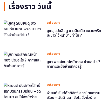
เรื่องราว วันนี้
เครื่องราง
มูเตลูฉบับฮินดู ชาวอินเดีย แขวนพริก
มะนาวไว้หน้าบ้านทำไม ?
เครื่องราง
บูชา พระลักษณ์หน้าทอง ช่วยอะไร ?
คาถาและข้อห้ามที่ควรรู้
เครื่องราง
หำยนต์ ยันต์ศักดิ์สิทธิ์ สถาปัตยกรรม
เรือน – วัดล้านนา ขับไล่สิ่งชั่วร้าย