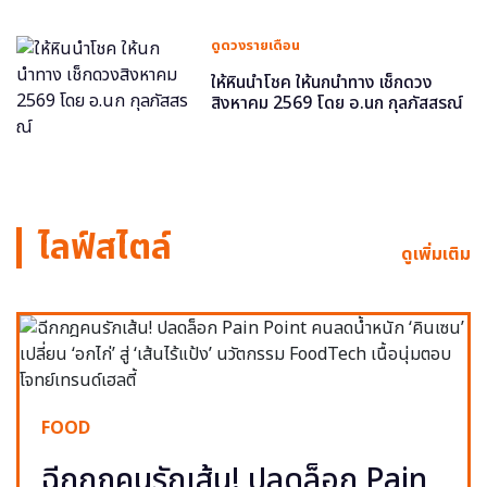
ดูดวงรายเดือน
ให้หินนำโชค ให้นกนำทาง เช็กดวง
สิงหาคม 2569 โดย อ.นก กุลภัสสรณ์
ไลฟ์สไตล์
ดูเพิ่มเติม
FOOD
ฉีกกฎคนรักเส้น! ปลดล็อก Pain