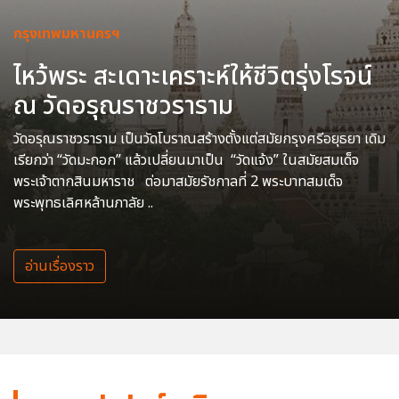
กรุงเทพมหานครฯ
ไหว้พระ สะเดาะเคราะห์ให้ชีวิตรุ่งโรจน์
ณ วัดอรุณราชวราราม
วัดอรุณราชวราราม เป็นวัดโบราณสร้างตั้งแต่สมัยกรุงศรีอยุธยา เดิม
เรียกว่า “วัดมะกอก” แล้วเปลี่ยนมาเป็น “วัดแจ้ง” ในสมัยสมเด็จ
พระเจ้าตากสินมหาราช ต่อมาสมัยรัชกาลที่ 2 พระบาทสมเด็จ
พระพุทธเลิศหล้านภาลัย ..
อ่านเรื่องราว