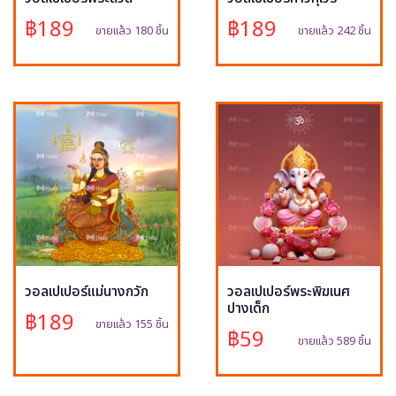
฿189
฿189
ขายแล้ว 180 ชิ้น
ขายแล้ว 242 ชิ้น
วอลเปเปอร์แม่นางกวัก
วอลเปเปอร์พระพิฆเนศ
ปางเด็ก
฿189
ขายแล้ว 155 ชิ้น
฿59
ขายแล้ว 589 ชิ้น