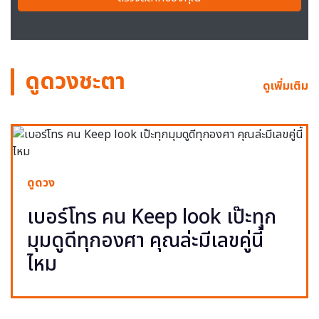
ดูดวงชะตา
ดูเพิ่มเติม
ดูดวง
เบอร์โทร คน Keep look เป๊ะทุก
มุมดูดีทุกองศา คุณล่ะมีเลขคู่นี้
ไหม