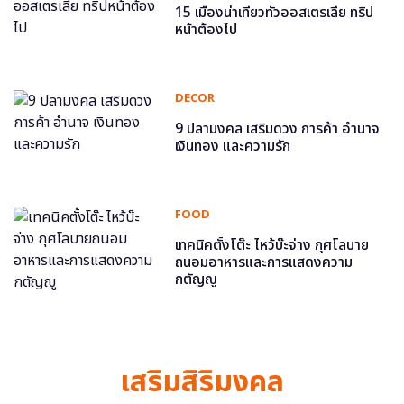
15 เมืองน่าเที่ยวทั่วออสเตรเลีย ทริป
หน้าต้องไป
DECOR
9 ปลามงคล เสริมดวง การค้า อำนาจ
เงินทอง และความรัก
FOOD
เทคนิคตั้งโต๊ะ ไหว้บ๊ะจ่าง กุศโลบาย
ถนอมอาหารและการแสดงความ
กตัญญู
เสริมสิริมงคล