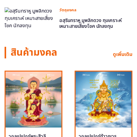
วัตถุมงคล
อสุรินทราหู มูพลิกดวง ทุบเคราะห์
เหมาะสายเสี่ยงโชค นักลงทุน
สินค้ามงคล
ดูเพิ่มเติม
วอลเปเปอร์พระสีวลี
วอลเปเปอร์ท้าวกุเวร