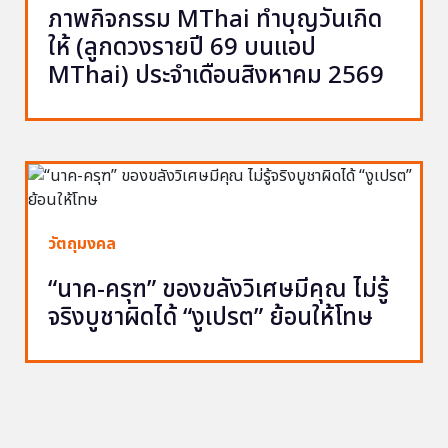
ภาพกิจกรรม MThai ทำบุญวันเกิด
ให้ (ลูกดวงรายปี 69 บนแอป
MThai) ประจำเดือนสิงหาคม 2569
วัตถุมงคล
“นาค-ครุฑ” ของขลังวิเศษมีคุณ ไม่รู้
จริงบูชาผิดได้ “งูเปรต” ย้อนให้โทษ