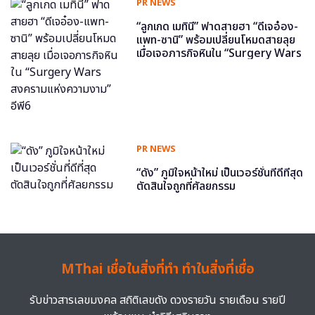
PR NEWS
“ลูกเกด เมทินี” ฟาดสายฮา “ดีเจอ๋อง-
แพท-ซานิ” พร้อมเปลี่ยนโหมดสายลุย
เมื่อเจอภารกิจหินใน “Surgery Wars
สงครามแห่งความงาม” อีพี6
PR NEWS
“ดัง” ภูมิใจหน้าใหม่ เป็นเวอร์ชั่นที่ดีที่สุด
ตัดสินใจถูกที่ศัลยกรรม
MThai เชื่อในสิ่งที่ทำ ทำในสิ่งที่เชื่อ
รับข่าวสารเลขมงคล สถิติเลขดัง ดวงรายวัน รายเดือน รายปี