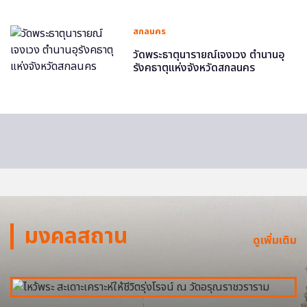
สกลนคร
วัดพระธาตุนารายณ์เจงเวง ตำนานอุ
รังคธาตุแห่งจังหวัดสกลนคร
มงคลสถาน
ดูเพิ่มเติม