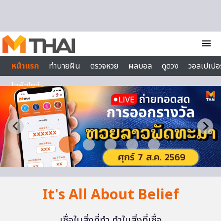
Skip to content
menu
หน้าแรก
ทำนายฝัน
ตรวจหวย
ผลบอล
ดูดวง
วอลเปเปอร
ไลฟ์สไตล์
It's All About Belief
เชื่อในสิ่งที่ทำ ทำในสิ่งที่เชื่อ