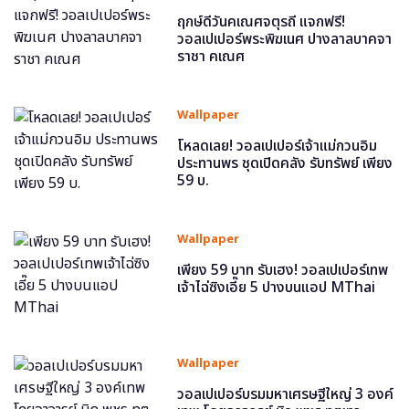
ฤกษ์ดีวันคเณศจตุรถี แจกฟรี!
วอลเปเปอร์พระพิฆเนศ ปางลาลบาคจา
ราชา คเณศ
Wallpaper
โหลดเลย! วอลเปเปอร์เจ้าแม่กวนอิม
ประทานพร ชุดเปิดคลัง รับทรัพย์ เพียง
59 บ.
Wallpaper
เพียง 59 บาท รับเฮง! วอลเปเปอร์เทพ
เจ้าไฉ่ซิงเอี๊ย 5 ปางบนแอป MThai
Wallpaper
วอลเปเปอร์บรมมหาเศรษฐีใหญ่ 3 องค์