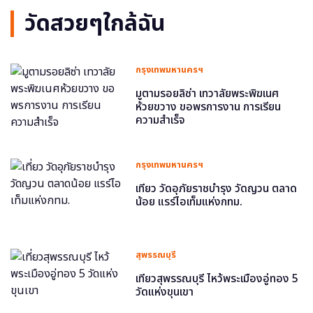
วัดสวยๆใกล้ฉัน
กรุงเทพมหานครฯ
มูตามรอยลิซ่า เทวาลัยพระพิฆเนศ
ห้วยขวาง ขอพรการงาน การเรียน
ความสำเร็จ
กรุงเทพมหานครฯ
เที่ยว วัดอุภัยราชบำรุง วัดญวน ตลาด
น้อย แรร์ไอเท็มแห่งกทม.
สุพรรณบุรี
เที่ยวสุพรรณบุรี ไหว้พระเมืองอู่ทอง 5
วัดแห่งขุนเขา