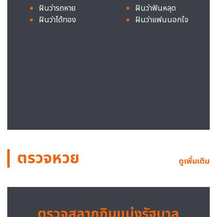
ฝันว่ารถหาย
ฝันว่าฟันหลุด
ฝันว่าได้ทอง
ฝันว่าแฟนนอกใจ
ตรวจหวย
ดูเพิ่มเติม
ตรวจสลากกินแบ่งรัฐบาล