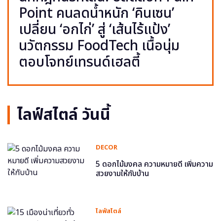
Point คนลดน้ำหนัก ‘คินเซน’
เปลี่ยน ‘อกไก่’ สู่ ‘เส้นไร้แป้ง’
นวัตกรรม FoodTech เนื้อนุ่ม
ตอบโจทย์เทรนด์เฮลตี้
ไลฟ์สไตล์ วันนี้
DECOR
5 ดอกไม้มงคล ความหมายดี เพิ่มความ
สวยงามให้กับบ้าน
ไลฟ์สไตล์