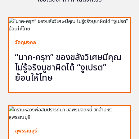
วัตถุมงคล
“นาค-ครุฑ” ของขลังวิเศษมีคุณ
ไม่รู้จริงบูชาผิดได้ “งูเปรต”
ย้อนให้โทษ
สุพรรณบุรี