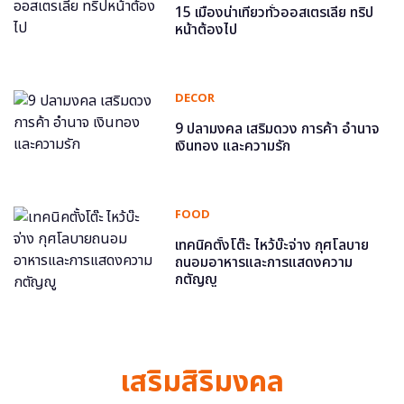
15 เมืองน่าเที่ยวทั่วออสเตรเลีย ทริป
หน้าต้องไป
DECOR
9 ปลามงคล เสริมดวง การค้า อำนาจ
เงินทอง และความรัก
FOOD
เทคนิคตั้งโต๊ะ ไหว้บ๊ะจ่าง กุศโลบาย
ถนอมอาหารและการแสดงความ
กตัญญู
เสริมสิริมงคล