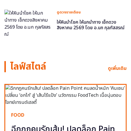
ดูดวงรายเดือน
ให้หินนำโชค ให้นกนำทาง เช็กดวง
สิงหาคม 2569 โดย อ.นก กุลภัสสรณ์
ไลฟ์สไตล์
ดูเพิ่มเติม
FOOD
ฉีกกฎคนรักเส้น! ปลดล็อก Pain