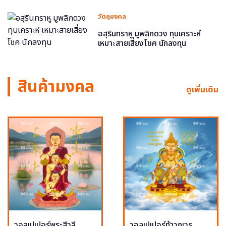
วัตถุมงคล
อสุรินทราหู มูพลิกดวง ทุบเคราะห์
เหมาะสายเสี่ยงโชค นักลงทุน
สินค้ามงคล
ดูเพิ่มเติม
วอลเปเปอร์พระสีวลี
วอลเปเปอร์ท้าวกุเวร