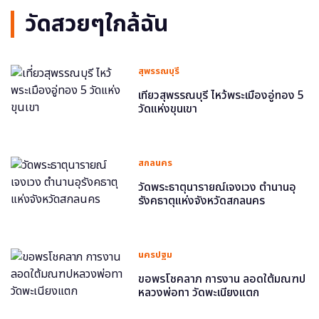
วัดสวยๆใกล้ฉัน
สุพรรณบุรี
เที่ยวสุพรรณบุรี ไหว้พระเมืองอู่ทอง 5
วัดแห่งขุนเขา
สกลนคร
วัดพระธาตุนารายณ์เจงเวง ตำนานอุ
รังคธาตุแห่งจังหวัดสกลนคร
นครปฐม
ขอพรโชคลาภ การงาน ลอดใต้มณฑป
หลวงพ่อทา วัดพะเนียงแตก