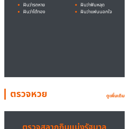
ฝันว่ารถหาย
ฝันว่าฟันหลุด
ฝันว่าได้ทอง
ฝันว่าแฟนนอกใจ
ตรวจหวย
ดูเพิ่มเติม
ตรวจสลากกินแบ่งรัฐบาล