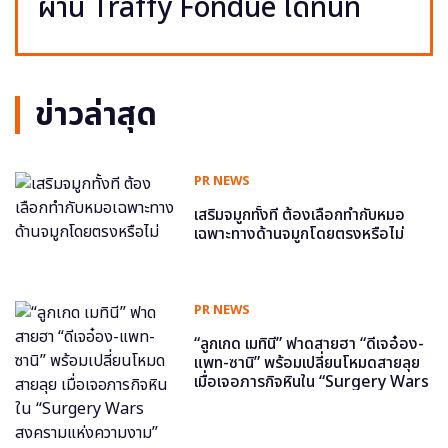
ผ่าน Traffy Fondue ได้ทันที
ข่าวล่าสุด
PR NEWS
เสริมจมูกทั้งที ต้องเลือกทำกับหมอ
เฉพาะทางด้านจมูกโดยตรงหรือไม่
PR NEWS
“ลูกเกด เมทินี” ฟาดสายฮา “ดีเจอ๋อง-
แพท-ซานิ” พร้อมเปลี่ยนโหมดสายลุย
เมื่อเจอภารกิจหินใน “Surgery Wars
สงครามแห่งความงาม” อีพี6