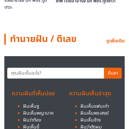
เทพ โดยอาจารย์ มิก พชร ทูตเทวะ
ทำนายฝัน / ตีเลข
ดูเพิ่มเติม
ค้นหา
ความฝันที่เห็นบ่อย
ความฝันเห็นล่าสุด
ฝันเห็นงู
ฝันเห็นแฟนเก่า
ฝันเห็นพญานาค
ฝันเห็นพระสงฆ์
ฝันว่าท้อง
ฝันเห็นช้าง
ฝันเห็นขี้
ฝันว่าตัดผม