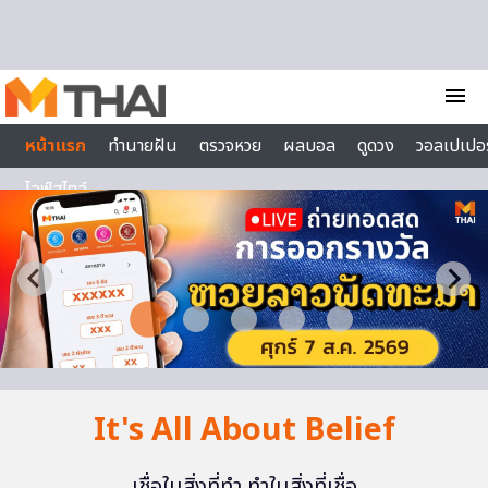
Skip to content
menu
หน้าแรก
ทำนายฝัน
ตรวจหวย
ผลบอล
ดูดวง
วอลเปเปอร
ไลฟ์สไตล์
It's All About Belief
เชื่อในสิ่งที่ทำ ทำในสิ่งที่เชื่อ