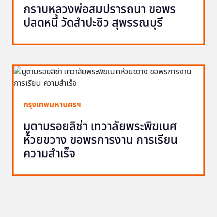
กราบหลวงพ่อสมปรารถนา ขอพร
ปลดหนี้ วัดสำปะซิว สุพรรณบุรี
กรุงเทพมหานครฯ
มูตามรอยลิซ่า เทวาลัยพระพิฆเนศ
ห้วยขวาง ขอพรการงาน การเรียน
ความสำเร็จ