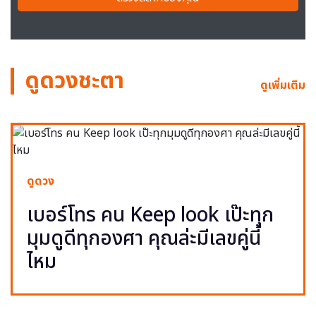
ดูดวงชะตา
ดูเพิ่มเติม
ดูดวง
เบอร์โทร คน Keep look เป๊ะทุก
มุมดูดีทุกองศา คุณล่ะมีเลขคู่นี้
ไหม