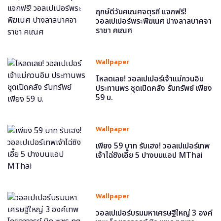
ฤกษ์ดีวันคเณศจตุรถี แจกฟรี!
วอลเปเปอร์พระพิฆเนศ ปางลาลบาคจา
ราชา คเณศ
Wallpaper
โหลดเลย! วอลเปเปอร์เจ้าแม่กวนอิม
ประทานพร ชุดเปิดคลัง รับทรัพย์ เพียง
59 บ.
Wallpaper
เพียง 59 บาท รับเฮง! วอลเปเปอร์เทพ
เจ้าไฉ่ซิงเอี๊ย 5 ปางบนแอป MThai
Wallpaper
วอลเปเปอร์บรมมหาเศรษฐีใหญ่ 3 องค์