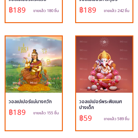
฿189
฿189
ขายแล้ว 180 ชิ้น
ขายแล้ว 242 ชิ้น
วอลเปเปอร์แม่นางกวัก
วอลเปเปอร์พระพิฆเนศ
ปางเด็ก
฿189
ขายแล้ว 155 ชิ้น
฿59
ขายแล้ว 589 ชิ้น