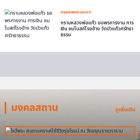
กรุงเทพมหานครฯ
กราบหลวงพ่อแก้ว ขอพรการงาน การ
เงิน ชมโบสถ์โรงช้าง วัดบัวแก้วศรัทธา
ธรรม
มงคลสถาน
ดูเพิ่มเติม