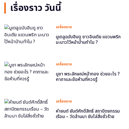
เรื่องราว วันนี้
เครื่องราง
มูเตลูฉบับฮินดู ชาวอินเดีย แขวนพริก
มะนาวไว้หน้าบ้านทำไม ?
เครื่องราง
บูชา พระลักษณ์หน้าทอง ช่วยอะไร ?
คาถาและข้อห้ามที่ควรรู้
เครื่องราง
หำยนต์ ยันต์ศักดิ์สิทธิ์ สถาปัตยกรรม
เรือน – วัดล้านนา ขับไล่สิ่งชั่วร้าย