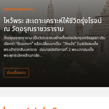
กรุงเทพมหานครฯ
ไหว้พระ สะเดาะเคราะห์ให้ชีวิตรุ่งโรจน์
ณ วัดอรุณราชวราราม
วัดอรุณราชวราราม เป็นวัดโบราณสร้างตั้งแต่สมัยกรุงศรีอยุธยา เดิม
เรียกว่า “วัดมะกอก” แล้วเปลี่ยนมาเป็น “วัดแจ้ง” ในสมัยสมเด็จ
พระเจ้าตากสินมหาราช ต่อมาสมัยรัชกาลที่ 2 พระบาทสมเด็จ
พระพุทธเลิศหล้านภาลัย ..
อ่านเรื่องราว