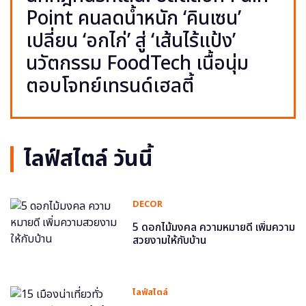
Point คนลดน้ำหนัก ‘คินเซน’
เปลี่ยน ‘อกไก่’ สู่ ‘เส้นไร้แป้ง’
นวัตกรรม FoodTech เนื้อนุ่ม
ตอบโจทย์เทรนด์เฮลตี้
ไลฟ์สไตล์ วันนี้
DECOR
5 ดอกไม้มงคล ความหมายดี เพิ่มความ
สวยงามให้กับบ้าน
ไลฟ์สไตล์