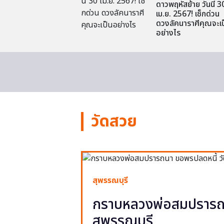
ดาวพฤหัสย้าย วันนี้ 3
เม.ย. 2567! เช็กด่วน
ดวงลัคนาราศีคุณจะเป
อย่างไร
วัดสวย
สุพรรณบุรี
กราบหลวงพ่อสมปรารถน
สุพรรณบุรี