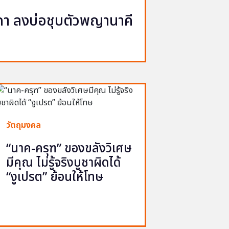
นาคา ลงบ่อชุบตัวพญานาคี
วัตถุมงคล
“นาค-ครุฑ” ของขลังวิเศษ
มีคุณ ไม่รู้จริงบูชาผิดได้
“งูเปรต” ย้อนให้โทษ