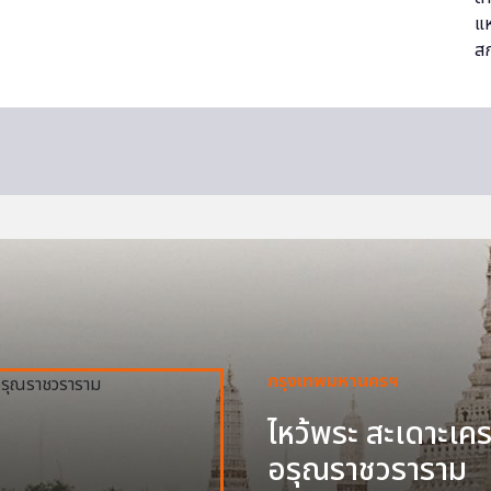
กรุงเทพมหานครฯ
ไหว้พระ สะเดาะเครา
อรุณราชวราราม