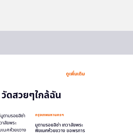
ดูเพิ่มเติม
วัดสวยๆใกล้ฉัน
กรุงเทพมหานครฯ
มูตามรอยลิซ่า เทวาลัยพระ
พิฆเนศห้วยขวาง ขอพรการ