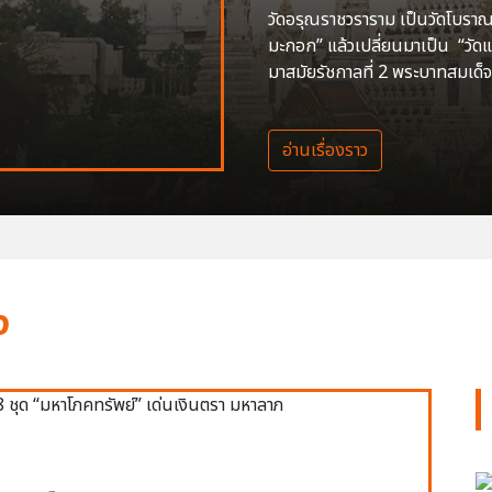
วัดอรุณราชวราราม เป็นวัดโบราณสร
มะกอก” แล้วเปลี่ยนมาเป็น “วัด
มาสมัยรัชกาลที่ 2 พระบาทสมเด็จ
อ่านเรื่องราว
ง