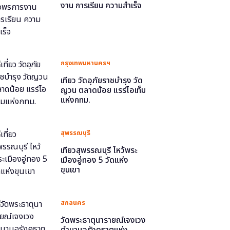
งาน การเรียน ความสำเร็จ
กรุงเทพมหานครฯ
เที่ยว วัดอุภัยราชบำรุง วัด
ญวน ตลาดน้อย แรร์ไอเท็ม
แห่งกทม.
สุพรรณบุรี
เที่ยวสุพรรณบุรี ไหว้พระ
เมืองอู่ทอง 5 วัดแห่ง
ขุนเขา
สกลนคร
วัดพระธาตุนารายณ์เจงเวง
ตำนานอุรังคธาตุแห่ง