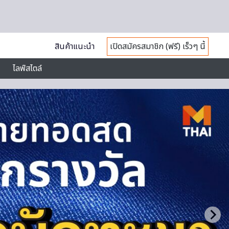
สินค้าแนะนำ
เปิดสมัครสมาชิก (ฟรี) เร็วๆ นี้
ไลฟ์สไตล์