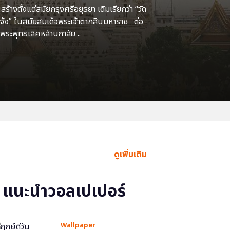
้างตั้งแต่สมัยกรุงศรีอยุธยา เดิมเรียกว่า “วัด
แจ้ง” ในสมัยสมเด็จพระเจ้าตากสินมหาราช ต่อ
พระพุทธเลิศหล้านภาลัย ..
ดูเพิ่มเติม
แนะนำวอลเปเปอร์
Wallpaper