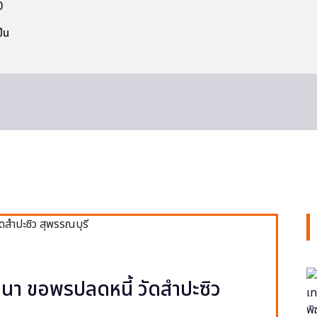
0
็น
า ขอพรปลดหนี้ วัดสำปะซิว