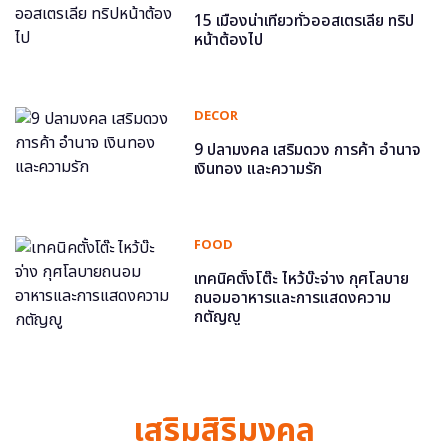
15 เมืองน่าเที่ยวทั่วออสเตรเลีย ทริป
หน้าต้องไป
DECOR
9 ปลามงคล เสริมดวง การค้า อำนาจ
เงินทอง และความรัก
FOOD
เทคนิคตั้งโต๊ะ ไหว้บ๊ะจ่าง กุศโลบาย
ถนอมอาหารและการแสดงความ
กตัญญู
เสริมสิริมงคล