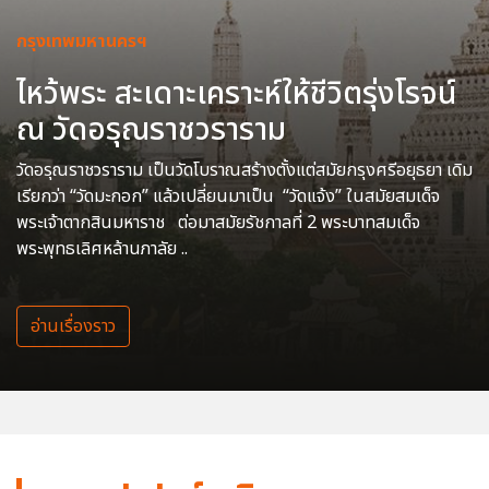
กรุงเทพมหานครฯ
ไหว้พระ สะเดาะเคราะห์ให้ชีวิตรุ่งโรจน์
ณ วัดอรุณราชวราราม
วัดอรุณราชวราราม เป็นวัดโบราณสร้างตั้งแต่สมัยกรุงศรีอยุธยา เดิม
เรียกว่า “วัดมะกอก” แล้วเปลี่ยนมาเป็น “วัดแจ้ง” ในสมัยสมเด็จ
พระเจ้าตากสินมหาราช ต่อมาสมัยรัชกาลที่ 2 พระบาทสมเด็จ
พระพุทธเลิศหล้านภาลัย ..
อ่านเรื่องราว