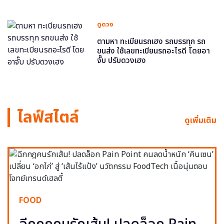
ดูดวง
ตามหา ทะเบียนรถเฮง รถบรรทุก รถ
ขนส่ง ใช้เลขทะเบียนรถอะไรดี โดยอา
จั๊บ ปรับดวงเฮง
ไลฟ์สไตล์
ดูเพิ่มเติม
FOOD