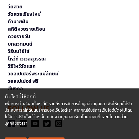
วัดสวย
วัดสวยเชียงใหม่
ทำนายฝัน
สถิติหวยรายเดือน
ดวงรายวัน
บทสวดมนต์
วิธีบนไอ้ไข่
ไหว้ท้าวเวสสุวรรณ
วิธีไหว้วัดแขก
วอลเปเปอร์พระแม่ลักษมี
วอลเปเปอร์ ฟรี
สีมงคล
เว็บไซต์นี้ใช้คุกกี้
เพื่อการนำเสนอเนื้อหาที่ดี รวมถึงการจัดการข้อมูลส่วนบุคคล เพื่อให้คุณได้รับ
FOLLOW US
ประสบการณ์ที่ดีบนบริการของเว็บไซต์เรา หากคุณใช้บริการเว็บไซต์นี้ต่อไปโดย
ไม่มีการปรับตั้งค่าใดๆนั้น แสดงว่าคุณยอมรับนโยบายคุกกี้และนโยบายส่วน
บุคคลของเรา