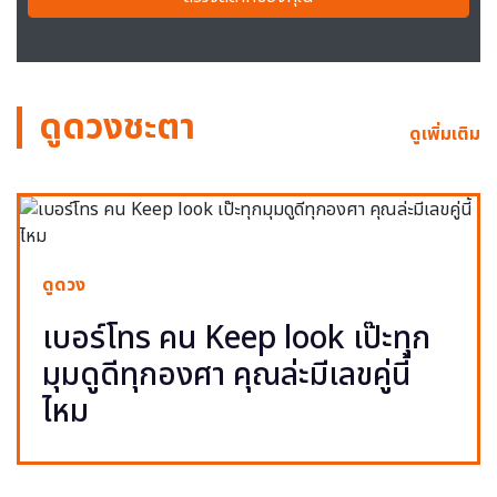
ดูดวงชะตา
ดูเพิ่มเติม
ดูดวง
เบอร์โทร คน Keep look เป๊ะทุก
มุมดูดีทุกองศา คุณล่ะมีเลขคู่นี้
ไหม