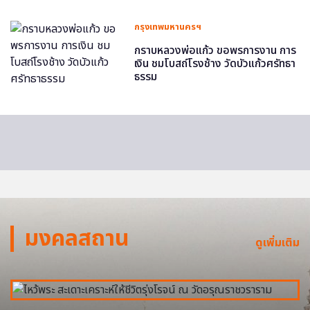
กรุงเทพมหานครฯ
กราบหลวงพ่อแก้ว ขอพรการงาน การ
เงิน ชมโบสถ์โรงช้าง วัดบัวแก้วศรัทธา
ธรรม
มงคลสถาน
ดูเพิ่มเติม