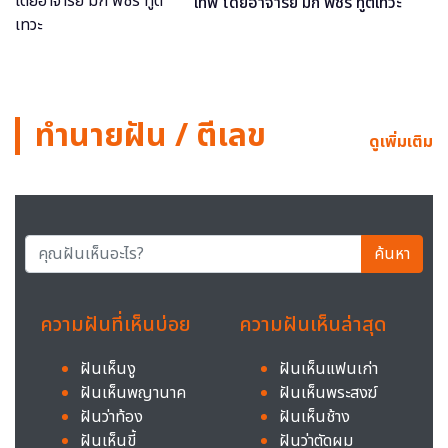
เทพ โดยอาจารย์ มิก พชร ทูตเทวะ
ทำนายฝัน / ตีเลข
ดูเพิ่มเติม
ค้นหา
ความฝันที่เห็นบ่อย
ความฝันเห็นล่าสุด
ฝันเห็นงู
ฝันเห็นแฟนเก่า
ฝันเห็นพญานาค
ฝันเห็นพระสงฆ์
ฝันว่าท้อง
ฝันเห็นช้าง
ฝันเห็นขี้
ฝันว่าตัดผม