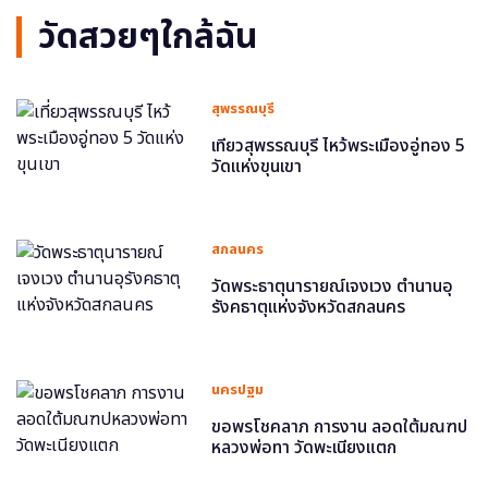
วัดสวยๆใกล้ฉัน
สุพรรณบุรี
เที่ยวสุพรรณบุรี ไหว้พระเมืองอู่ทอง 5
วัดแห่งขุนเขา
สกลนคร
วัดพระธาตุนารายณ์เจงเวง ตำนานอุ
รังคธาตุแห่งจังหวัดสกลนคร
นครปฐม
ขอพรโชคลาภ การงาน ลอดใต้มณฑป
หลวงพ่อทา วัดพะเนียงแตก