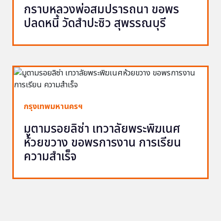
กราบหลวงพ่อสมปรารถนา ขอพร
ปลดหนี้ วัดสำปะซิว สุพรรณบุรี
กรุงเทพมหานครฯ
มูตามรอยลิซ่า เทวาลัยพระพิฆเนศ
ห้วยขวาง ขอพรการงาน การเรียน
ความสำเร็จ