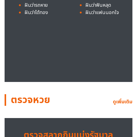
ฝันว่ารถหาย
ฝันว่าฟันหลุด
ฝันว่าได้ทอง
ฝันว่าแฟนนอกใจ
ตรวจหวย
ดูเพิ่มเติม
ตรวจสลากกินแบ่งรัฐบาล