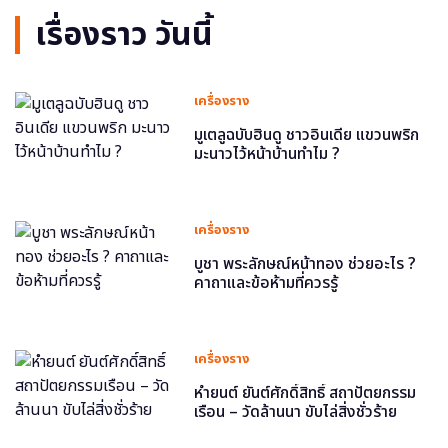
เรื่องราว วันนี้
เครื่องราง
มูเตลูฉบับฮินดู ชาวอินเดีย แขวนพริก
มะนาวไว้หน้าบ้านทำไม ?
เครื่องราง
บูชา พระลักษณ์หน้าทอง ช่วยอะไร ?
คาถาและข้อห้ามที่ควรรู้
เครื่องราง
หำยนต์ ยันต์ศักดิ์สิทธิ์ สถาปัตยกรรม
เรือน – วัดล้านนา ขับไล่สิ่งชั่วร้าย