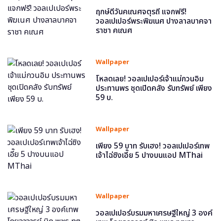
ฤกษ์ดีวันคเณศจตุรถี แจกฟรี!
วอลเปเปอร์พระพิฆเนศ ปางลาลบาคจา
ราชา คเณศ
Wallpaper
โหลดเลย! วอลเปเปอร์เจ้าแม่กวนอิม
ประทานพร ชุดเปิดคลัง รับทรัพย์ เพียง
59 บ.
Wallpaper
เพียง 59 บาท รับเฮง! วอลเปเปอร์เทพ
เจ้าไฉ่ซิงเอี๊ย 5 ปางบนแอป MThai
Wallpaper
วอลเปเปอร์บรมมหาเศรษฐีใหญ่ 3 องค์