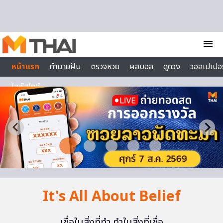
Skip to content
menu
หน้าแรก
ทำนายฝัน
ตรวจหวย
ผลบอล
ดูดวง
วอลเปเปอร
ไลฟ์สไตล์
It's All About Belief
เชื่อในสิ่งที่ทำ ทำในสิ่งที่เชื่อ