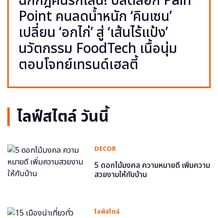
ฉีกกฎคนรักเส้น! ปลดล็อก Pain
Point คนลดน้ำหนัก ‘คินเซน’
เปลี่ยน ‘อกไก่’ สู่ ‘เส้นไร้แป้ง’
นวัตกรรม FoodTech เนื้อนุ่ม
ตอบโจทย์เทรนด์เฮลตี้
ไลฟ์สไตล์ วันนี้
DECOR
5 ดอกไม้มงคล ความหมายดี เพิ่มความ
สวยงามให้กับบ้าน
ไลฟ์สไตล์