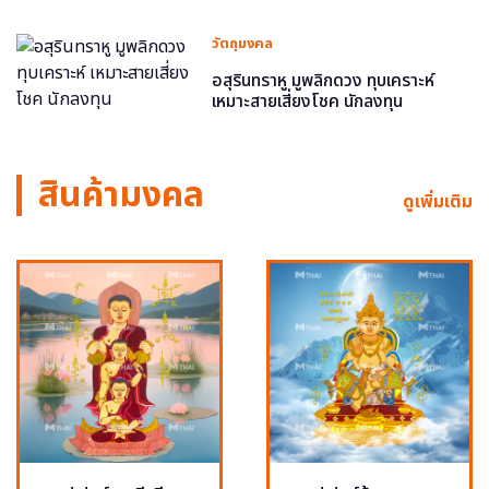
วัตถุมงคล
อสุรินทราหู มูพลิกดวง ทุบเคราะห์
เหมาะสายเสี่ยงโชค นักลงทุน
สินค้ามงคล
ดูเพิ่มเติม