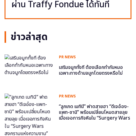
ผ่าน Traffy Fondue ได้ทันที
ข่าวล่าสุด
PR NEWS
เสริมจมูกทั้งที ต้องเลือกทำกับหมอ
เฉพาะทางด้านจมูกโดยตรงหรือไม่
PR NEWS
“ลูกเกด เมทินี” ฟาดสายฮา “ดีเจอ๋อง-
แพท-ซานิ” พร้อมเปลี่ยนโหมดสายลุย
เมื่อเจอภารกิจหินใน “Surgery Wars
สงครามแห่งความงาม” อีพี6