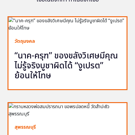
วัตถุมงคล
“นาค-ครุฑ” ของขลังวิเศษมีคุณ
ไม่รู้จริงบูชาผิดได้ “งูเปรต”
ย้อนให้โทษ
สุพรรณบุรี