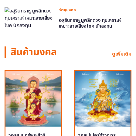
วัตถุมงคล
อสุรินทราหู มูพลิกดวง ทุบเคราะห์
เหมาะสายเสี่ยงโชค นักลงทุน
สินค้ามงคล
ดูเพิ่มเติม
วอลเปเปอร์พระสีวลี
วอลเปเปอร์ท้าวกุเวร