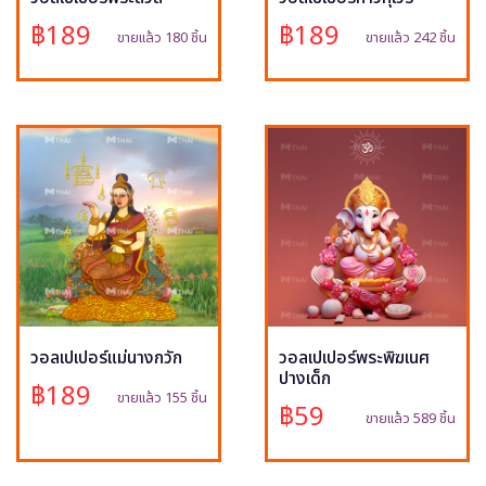
฿189
฿189
ขายแล้ว 180 ชิ้น
ขายแล้ว 242 ชิ้น
วอลเปเปอร์แม่นางกวัก
วอลเปเปอร์พระพิฆเนศ
ปางเด็ก
฿189
ขายแล้ว 155 ชิ้น
฿59
ขายแล้ว 589 ชิ้น