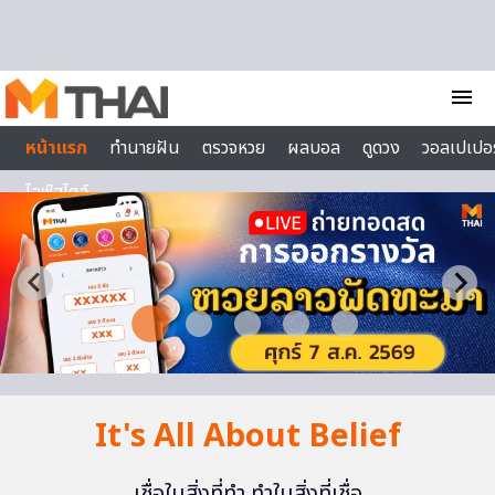
Skip to content
menu
หน้าแรก
ทำนายฝัน
ตรวจหวย
ผลบอล
ดูดวง
วอลเปเปอร
ไลฟ์สไตล์
It's All About Belief
เชื่อในสิ่งที่ทำ ทำในสิ่งที่เชื่อ