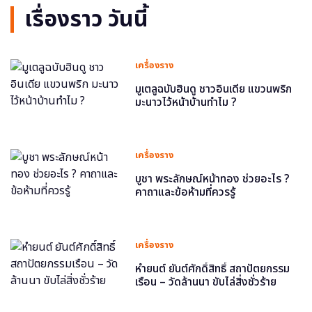
เรื่องราว วันนี้
เครื่องราง
มูเตลูฉบับฮินดู ชาวอินเดีย แขวนพริก
มะนาวไว้หน้าบ้านทำไม ?
เครื่องราง
บูชา พระลักษณ์หน้าทอง ช่วยอะไร ?
คาถาและข้อห้ามที่ควรรู้
เครื่องราง
หำยนต์ ยันต์ศักดิ์สิทธิ์ สถาปัตยกรรม
เรือน – วัดล้านนา ขับไล่สิ่งชั่วร้าย