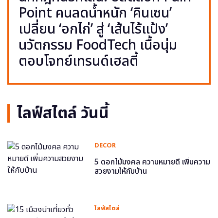
Point คนลดน้ำหนัก ‘คินเซน’
เปลี่ยน ‘อกไก่’ สู่ ‘เส้นไร้แป้ง’
นวัตกรรม FoodTech เนื้อนุ่ม
ตอบโจทย์เทรนด์เฮลตี้
ไลฟ์สไตล์ วันนี้
DECOR
5 ดอกไม้มงคล ความหมายดี เพิ่มความ
สวยงามให้กับบ้าน
ไลฟ์สไตล์