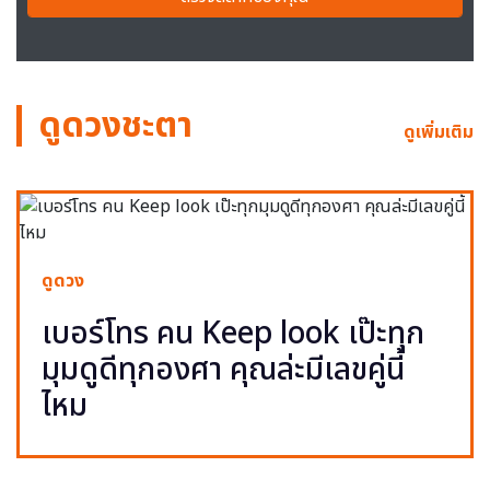
ดูดวงชะตา
ดูเพิ่มเติม
ดูดวง
เบอร์โทร คน Keep look เป๊ะทุก
มุมดูดีทุกองศา คุณล่ะมีเลขคู่นี้
ไหม