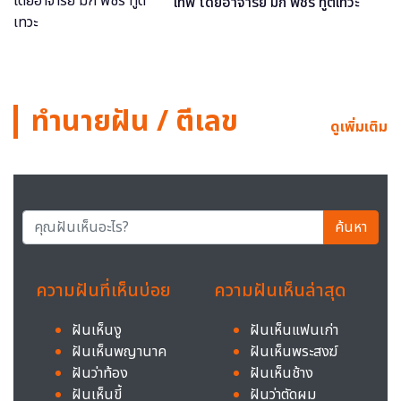
เทพ โดยอาจารย์ มิก พชร ทูตเทวะ
ทำนายฝัน / ตีเลข
ดูเพิ่มเติม
ค้นหา
ความฝันที่เห็นบ่อย
ความฝันเห็นล่าสุด
ฝันเห็นงู
ฝันเห็นแฟนเก่า
ฝันเห็นพญานาค
ฝันเห็นพระสงฆ์
ฝันว่าท้อง
ฝันเห็นช้าง
ฝันเห็นขี้
ฝันว่าตัดผม