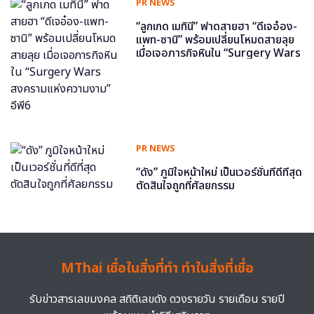
PR NEWS
“ลูกเกด เมทินี” ฟาดสายฮา “ดีเจอ๋อง-
แพท-ซานิ” พร้อมเปลี่ยนโหมดสายลุย
เมื่อเจอภารกิจหินใน “Surgery Wars
สงครามแห่งความงาม” อีพี6
PR NEWS
“ดัง” ภูมิใจหน้าใหม่ เป็นเวอร์ชั่นที่ดีที่สุด
ตัดสินใจถูกที่ศัลยกรรม
MThai เชื่อในสิ่งที่ทำ ทำในสิ่งที่เชื่อ
รับข่าวสารเลขมงคล สถิติเลขดัง ดวงรายวัน รายเดือน รายปี