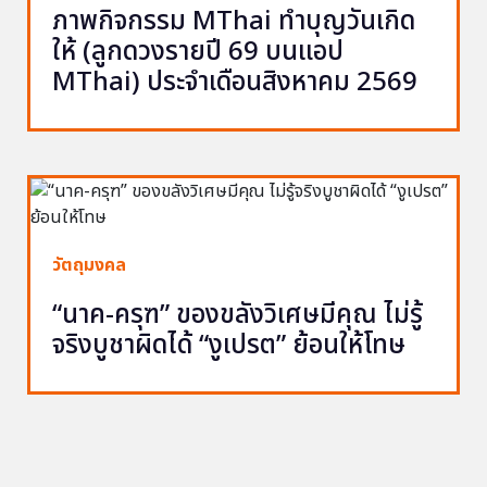
ภาพกิจกรรม MThai ทำบุญวันเกิด
ให้ (ลูกดวงรายปี 69 บนแอป
MThai) ประจำเดือนสิงหาคม 2569
วัตถุมงคล
“นาค-ครุฑ” ของขลังวิเศษมีคุณ ไม่รู้
จริงบูชาผิดได้ “งูเปรต” ย้อนให้โทษ