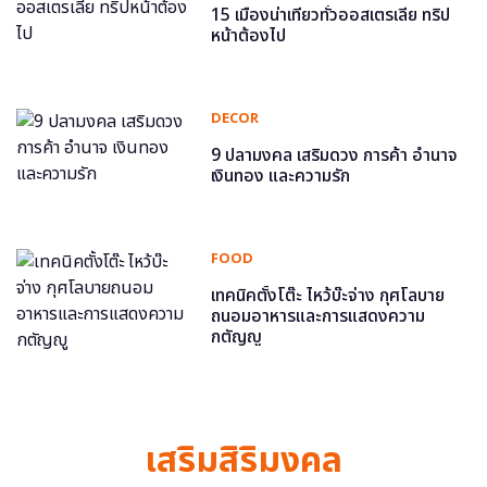
15 เมืองน่าเที่ยวทั่วออสเตรเลีย ทริป
หน้าต้องไป
DECOR
9 ปลามงคล เสริมดวง การค้า อำนาจ
เงินทอง และความรัก
FOOD
เทคนิคตั้งโต๊ะ ไหว้บ๊ะจ่าง กุศโลบาย
ถนอมอาหารและการแสดงความ
กตัญญู
เสริมสิริมงคล