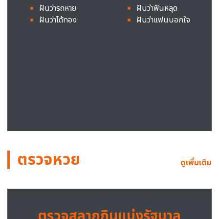
ฝันว่ารถหาย
ฝันว่าฟันหลุด
ฝันว่าได้ทอง
ฝันว่าแฟนนอกใจ
ตรวจหวย
ดูเพิ่มเติม
ตรวจสลากกินแบ่งรัฐบาล