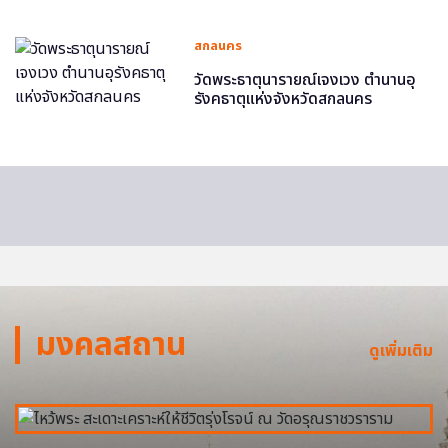
สกลนคร
วัดพระธาตุนารายณ์เจงเวง ตำนานอุ
รังคธาตุแห่งจังหวัดสกลนคร
มงคลสถาน
ดูเพิ่มเติม