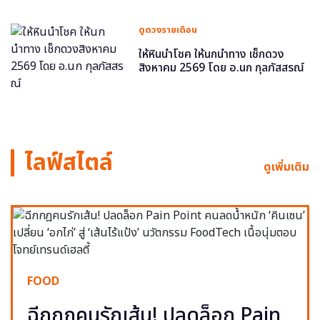
ดูดวงรายเดือน
ให้หินนำโชค ให้นกนำทาง เช็กดวง
สิงหาคม 2569 โดย อ.นก กุลภัสสรณ์
ไลฟ์สไตล์
ดูเพิ่มเติม
FOOD
ฉีกกฎคนรักเส้น! ปลดล็อก Pain