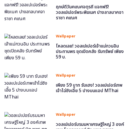
ฤกษ์ดีวันคเณศจตุรถี แจกฟรี!
วอลเปเปอร์พระพิฆเนศ ปางลาลบาคจา
ราชา คเณศ
Wallpaper
โหลดเลย! วอลเปเปอร์เจ้าแม่กวนอิม
ประทานพร ชุดเปิดคลัง รับทรัพย์ เพียง
59 บ.
Wallpaper
เพียง 59 บาท รับเฮง! วอลเปเปอร์เทพ
เจ้าไฉ่ซิงเอี๊ย 5 ปางบนแอป MThai
Wallpaper
วอลเปเปอร์บรมมหาเศรษฐีใหญ่ 3 องค์