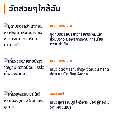
วัดสวยๆใกล้ฉัน
กรุงเทพมหานครฯ
มูตามรอยลิซ่า เทวาลัยพระพิฆเนศ
ห้วยขวาง ขอพรการงาน การเรียน
ความสำเร็จ
กรุงเทพมหานครฯ
เที่ยว วัดอุภัยราชบำรุง วัดญวน ตลาด
น้อย แรร์ไอเท็มแห่งกทม.
สุพรรณบุรี
เที่ยวสุพรรณบุรี ไหว้พระเมืองอู่ทอง 5
วัดแห่งขุนเขา