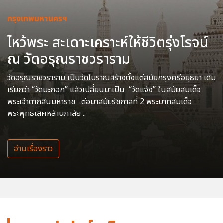
กรุงเทพมหานครฯ
ไหว้พระ สะเดาะเคราะห์ให้ชีวิตรุ่งโรจน์
ณ วัดอรุณราชวราราม
วัดอรุณราชวราราม เป็นวัดโบราณสร้างตั้งแต่สมัยกรุงศรีอยุธยา เดิม
เรียกว่า “วัดมะกอก” แล้วเปลี่ยนมาเป็น “วัดแจ้ง” ในสมัยสมเด็จ
พระเจ้าตากสินมหาราช ต่อมาสมัยรัชกาลที่ 2 พระบาทสมเด็จ
พระพุทธเลิศหล้านภาลัย ..
อ่านเรื่องราว