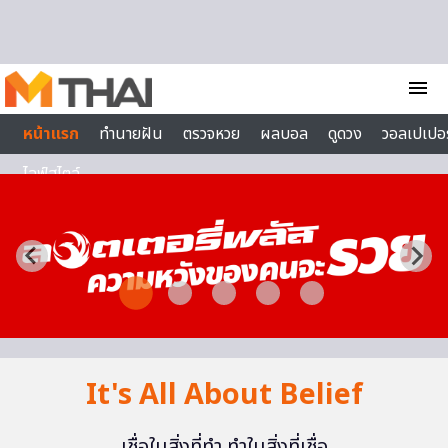
Skip to content
menu
หน้าแรก
ทำนายฝัน
ตรวจหวย
ผลบอล
ดูดวง
วอลเปเปอร
ไลฟ์สไตล์
It's All About Belief
เชื่อในสิ่งที่ทำ ทำในสิ่งที่เชื่อ