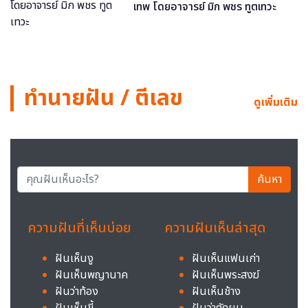
เทพ โดยอาจารย์ มิก พชร ทูตเทวะ
ทำนายฝัน / ตีเลข
ดูเพิ่มเติม
ค้นหา
ความฝันที่เห็นบ่อย
ความฝันเห็นล่าสุด
ฝันเห็นงู
ฝันเห็นแฟนเก่า
ฝันเห็นพญานาค
ฝันเห็นพระสงฆ์
ฝันว่าท้อง
ฝันเห็นช้าง
ฝันเห็นขี้
ฝันว่าตัดผม