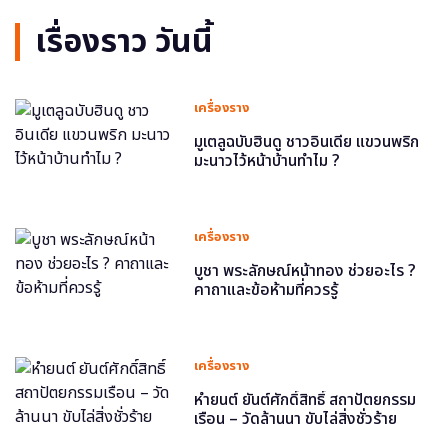
เรื่องราว วันนี้
เครื่องราง
มูเตลูฉบับฮินดู ชาวอินเดีย แขวนพริก
มะนาวไว้หน้าบ้านทำไม ?
เครื่องราง
บูชา พระลักษณ์หน้าทอง ช่วยอะไร ?
คาถาและข้อห้ามที่ควรรู้
เครื่องราง
หำยนต์ ยันต์ศักดิ์สิทธิ์ สถาปัตยกรรม
เรือน – วัดล้านนา ขับไล่สิ่งชั่วร้าย