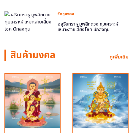
วัตถุมงคล
อสุรินทราหู มูพลิกดวง ทุบเคราะห์
เหมาะสายเสี่ยงโชค นักลงทุน
สินค้ามงคล
ดูเพิ่มเติม