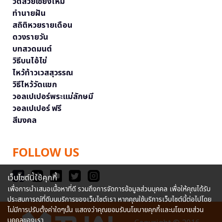
วัดสวยเชียงใหม่
ทำนายฝัน
สถิติหวยรายเดือน
ดวงรายวัน
บทสวดมนต์
วิธีบนไอ้ไข่
ไหว้ท้าวเวสสุวรรณ
วิธีไหว้วัดแขก
วอลเปเปอร์พระแม่ลักษมี
วอลเปเปอร์ ฟรี
สีมงคล
FOLLOW US
เว็บไซต์นี้ใช้คุกกี้
เพื่อการนำเสนอเนื้อหาที่ดี รวมถึงการจัดการข้อมูลส่วนบุคคล เพื่อให้คุณได้รับ
ประสบการณ์ที่ดีบนบริการของเว็บไซต์เรา หากคุณใช้บริการเว็บไซต์นี้ต่อไปโดย
ไม่มีการปรับตั้งค่าใดๆนั้น แสดงว่าคุณยอมรับนโยบายคุกกี้และนโยบายส่วน
บุคคลของเรา