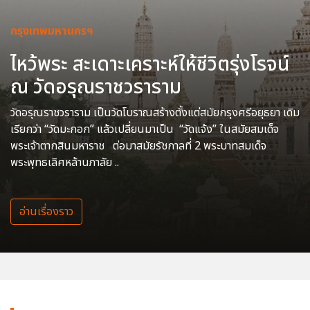
กรุงเทพมหานครฯ
ไหว้พระ สะเดาะเคราะห์ให้ชีวิตรุ่งโรจน์
ณ วัดอรุณราชวราราม
วัดอรุณราชวราราม เป็นวัดโบราณสร้างตั้งแต่สมัยกรุงศรีอยุธยา เดิม
เรียกว่า “วัดมะกอก” แล้วเปลี่ยนมาเป็น “วัดแจ้ง” ในสมัยสมเด็จ
พระเจ้าตากสินมหาราช ต่อมาสมัยรัชกาลที่ 2 พระบาทสมเด็จ
พระพุทธเลิศหล้านภาลัย ..
อ่านเรื่องราว