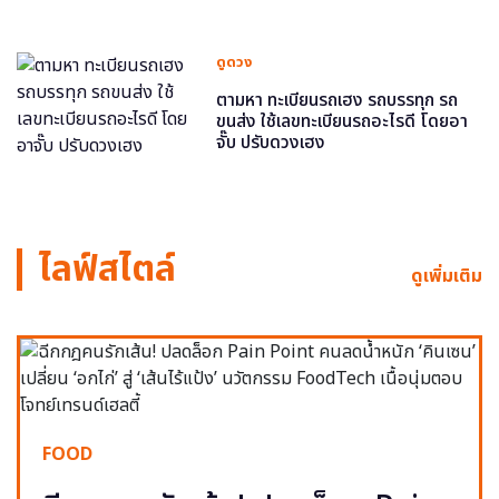
ดูดวง
ตามหา ทะเบียนรถเฮง รถบรรทุก รถ
ขนส่ง ใช้เลขทะเบียนรถอะไรดี โดยอา
จั๊บ ปรับดวงเฮง
ไลฟ์สไตล์
ดูเพิ่มเติม
FOOD