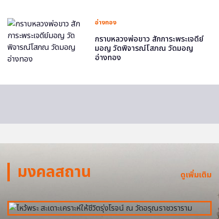
อ่างทอง
กราบหลวงพ่อขาว สักการะพระเจดีย์
มอญ วัดพิจารณ์โสภณ วัดมอญ
อ่างทอง
มงคลสถาน
ดูเพิ่มเติม