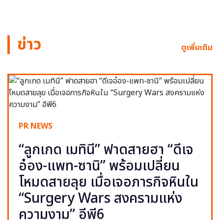
ข่าว
ดูเพิ่มเติม
PR NEWS
“ลูกเกด เมทินี” ฟาดสายฮา “ดีเจ
อ๋อง-แพท-ซานิ” พร้อมเปลี่ยน
โหมดสายลุย เมื่อเจอภารกิจหินใน
“Surgery Wars สงครามแห่ง
ความงาม” อีพี6