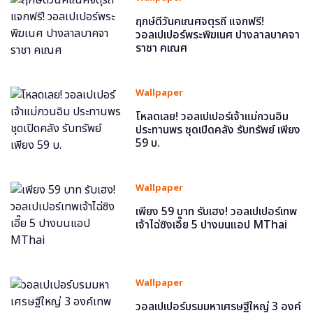
ฤกษ์ดีวันคเณศจตุรถี แจกฟรี!
วอลเปเปอร์พระพิฆเนศ ปางลาลบาคจา
ราชา คเณศ
Wallpaper
โหลดเลย! วอลเปเปอร์เจ้าแม่กวนอิม
ประทานพร ชุดเปิดคลัง รับทรัพย์ เพียง
59 บ.
Wallpaper
เพียง 59 บาท รับเฮง! วอลเปเปอร์เทพ
เจ้าไฉ่ซิงเอี๊ย 5 ปางบนแอป MThai
Wallpaper
วอลเปเปอร์บรมมหาเศรษฐีใหญ่ 3 องค์