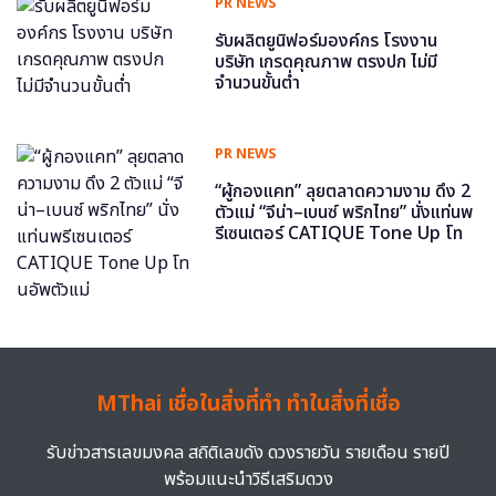
PR NEWS
รับผลิตยูนิฟอร์มองค์กร โรงงาน
บริษัท เกรดคุณภาพ ตรงปก ไม่มี
จำนวนขั้นต่ำ
PR NEWS
“ผู้กองแคท” ลุยตลาดความงาม ดึง 2
ตัวแม่ “จีน่า–เบนซ์ พริกไทย” นั่งแท่นพ
รีเซนเตอร์ CATIQUE Tone Up โท
นอัพตัวแม่
MThai เชื่อในสิ่งที่ทำ ทำในสิ่งที่เชื่อ
รับข่าวสารเลขมงคล สถิติเลขดัง ดวงรายวัน รายเดือน รายปี
พร้อมแนะนำวิธีเสริมดวง