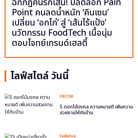
ฉีกกฎคนรักเส้น! ปลดล็อก Pain
Point คนลดน้ำหนัก ‘คินเซน’
เปลี่ยน ‘อกไก่’ สู่ ‘เส้นไร้แป้ง’
นวัตกรรม FoodTech เนื้อนุ่ม
ตอบโจทย์เทรนด์เฮลตี้
ไลฟ์สไตล์ วันนี้
DECOR
5 ดอกไม้มงคล ความหมายดี เพิ่มความ
สวยงามให้กับบ้าน
ไลฟ์สไตล์