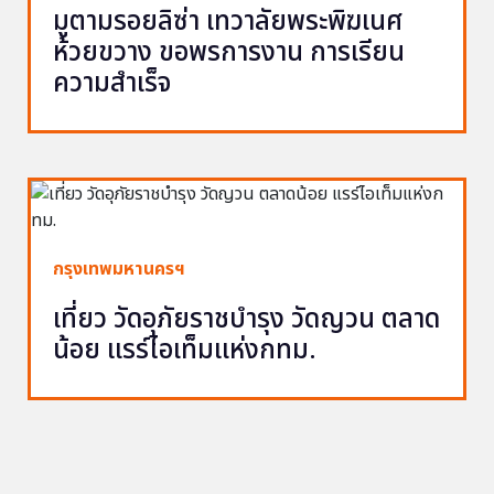
มูตามรอยลิซ่า เทวาลัยพระพิฆเนศ
ห้วยขวาง ขอพรการงาน การเรียน
ความสำเร็จ
กรุงเทพมหานครฯ
เที่ยว วัดอุภัยราชบำรุง วัดญวน ตลาด
น้อย แรร์ไอเท็มแห่งกทม.