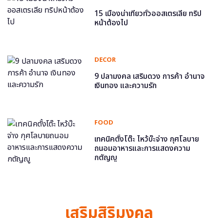
15 เมืองน่าเที่ยวทั่วออสเตรเลีย ทริป
หน้าต้องไป
DECOR
9 ปลามงคล เสริมดวง การค้า อำนาจ
เงินทอง และความรัก
FOOD
เทคนิคตั้งโต๊ะ ไหว้บ๊ะจ่าง กุศโลบาย
ถนอมอาหารและการแสดงความ
กตัญญู
เสริมสิริมงคล