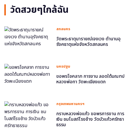
วัดสวยๆใกล้ฉัน
สกลนคร
วัดพระธาตุนารายณ์เจงเวง ตำนานอุ
รังคธาตุแห่งจังหวัดสกลนคร
นครปฐม
ขอพรโชคลาภ การงาน ลอดใต้มณฑป
หลวงพ่อทา วัดพะเนียงแตก
กรุงเทพมหานครฯ
กราบหลวงพ่อแก้ว ขอพรการงาน การ
เงิน ชมโบสถ์โรงช้าง วัดบัวแก้วศรัทธา
ธรรม