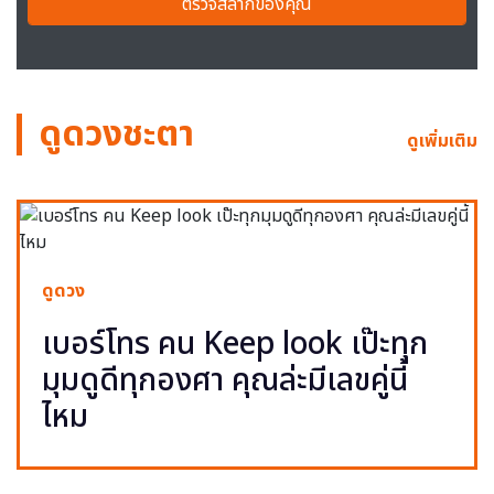
ตรวจสลากของคุณ
ดูดวงชะตา
ดูเพิ่มเติม
ดูดวง
เบอร์โทร คน Keep look เป๊ะทุก
มุมดูดีทุกองศา คุณล่ะมีเลขคู่นี้
ไหม