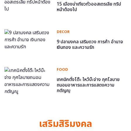
15 เมืองน่าเที่ยวทั่วออสเตรเลีย ทริป
หน้าต้องไป
DECOR
9 ปลามงคล เสริมดวง การค้า อำนาจ
เงินทอง และความรัก
FOOD
เทคนิคตั้งโต๊ะ ไหว้บ๊ะจ่าง กุศโลบาย
ถนอมอาหารและการแสดงความ
กตัญญู
เสริมสิริมงคล