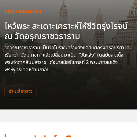
กรุงเทพมหานครฯ
ไหว้พระ สะเดาะเคราะห์ให้ชีวิตรุ่งโรจน์
ณ วัดอรุณราชวราราม
วัดอรุณราชวราราม เป็นวัดโบราณสร้างตั้งแต่สมัยกรุงศรีอยุธยา เดิม
เรียกว่า “วัดมะกอก” แล้วเปลี่ยนมาเป็น “วัดแจ้ง” ในสมัยสมเด็จ
พระเจ้าตากสินมหาราช ต่อมาสมัยรัชกาลที่ 2 พระบาทสมเด็จ
พระพุทธเลิศหล้านภาลัย ..
อ่านเรื่องราว