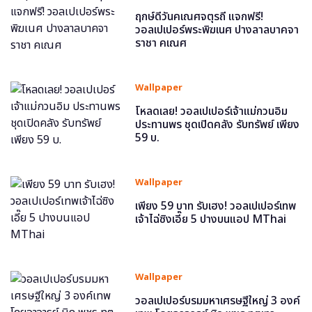
ฤกษ์ดีวันคเณศจตุรถี แจกฟรี!
วอลเปเปอร์พระพิฆเนศ ปางลาลบาคจา
ราชา คเณศ
Wallpaper
โหลดเลย! วอลเปเปอร์เจ้าแม่กวนอิม
ประทานพร ชุดเปิดคลัง รับทรัพย์ เพียง
59 บ.
Wallpaper
เพียง 59 บาท รับเฮง! วอลเปเปอร์เทพ
เจ้าไฉ่ซิงเอี๊ย 5 ปางบนแอป MThai
Wallpaper
วอลเปเปอร์บรมมหาเศรษฐีใหญ่ 3 องค์