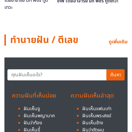
เทพ โดยอาจารย์ มิก พชร ทูตเทวะ
ทำนายฝัน / ตีเลข
ดูเพิ่มเติม
ค้นหา
ความฝันที่เห็นบ่อย
ความฝันเห็นล่าสุด
ฝันเห็นงู
ฝันเห็นแฟนเก่า
ฝันเห็นพญานาค
ฝันเห็นพระสงฆ์
ฝันว่าท้อง
ฝันเห็นช้าง
ฝันเห็นขี้
ฝันว่าตัดผม