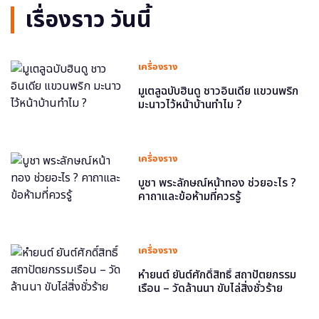
เรื่องราว วันนี้
เครื่องราง
มูเตลูฉบับฮินดู ชาวอินเดีย แขวนพริก
มะนาวไว้หน้าบ้านทำไม ?
เครื่องราง
บูชา พระลักษณ์หน้าทอง ช่วยอะไร ?
คาถาและข้อห้ามที่ควรรู้
เครื่องราง
หำยนต์ ยันต์ศักดิ์สิทธิ์ สถาปัตยกรรม
เรือน – วัดล้านนา ขับไล่สิ่งชั่วร้าย