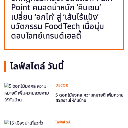
Point คนลดน้ำหนัก ‘คินเซน’
เปลี่ยน ‘อกไก่’ สู่ ‘เส้นไร้แป้ง’
นวัตกรรม FoodTech เนื้อนุ่ม
ตอบโจทย์เทรนด์เฮลตี้
ไลฟ์สไตล์ วันนี้
DECOR
5 ดอกไม้มงคล ความหมายดี เพิ่มความ
สวยงามให้กับบ้าน
ไลฟ์สไตล์