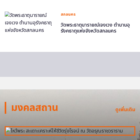
สกลนคร
วัดพระธาตุนารายณ์เจงเวง ตำนานอุ
รังคธาตุแห่งจังหวัดสกลนคร
มงคลสถาน
ดูเพิ่มเติม