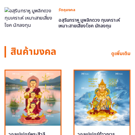
วัตถุมงคล
อสุรินทราหู มูพลิกดวง ทุบเคราะห์
เหมาะสายเสี่ยงโชค นักลงทุน
สินค้ามงคล
ดูเพิ่มเติม
วอลเปเปอร์พระสีวลี
วอลเปเปอร์ท้าวกุเวร