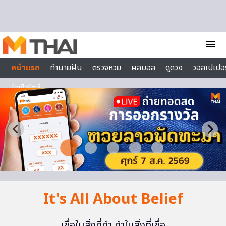
Skip to content
menu
หน้าแรก
ทำนายฝัน
ตรวจหวย
ผลบอล
ดูดวง
วอลเปเปอร
ไลฟ์สไตล์
It's All About Belief
เชื่อในสิ่งที่ทำ ทำในสิ่งที่เชื่อ