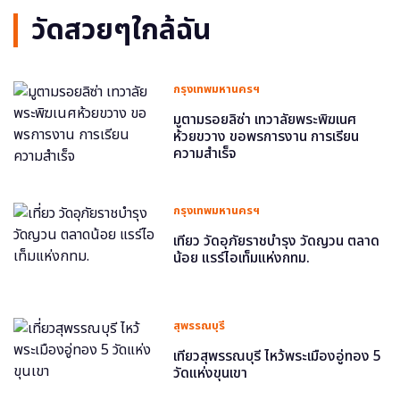
วัดสวยๆใกล้ฉัน
กรุงเทพมหานครฯ
มูตามรอยลิซ่า เทวาลัยพระพิฆเนศ
ห้วยขวาง ขอพรการงาน การเรียน
ความสำเร็จ
กรุงเทพมหานครฯ
เที่ยว วัดอุภัยราชบำรุง วัดญวน ตลาด
น้อย แรร์ไอเท็มแห่งกทม.
สุพรรณบุรี
เที่ยวสุพรรณบุรี ไหว้พระเมืองอู่ทอง 5
วัดแห่งขุนเขา