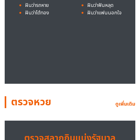
ฝันว่ารถหาย
ฝันว่าฟันหลุด
ฝันว่าได้ทอง
ฝันว่าแฟนนอกใจ
ตรวจหวย
ดูเพิ่มเติม
ตรวจสลากกินแบ่งรัฐบาล