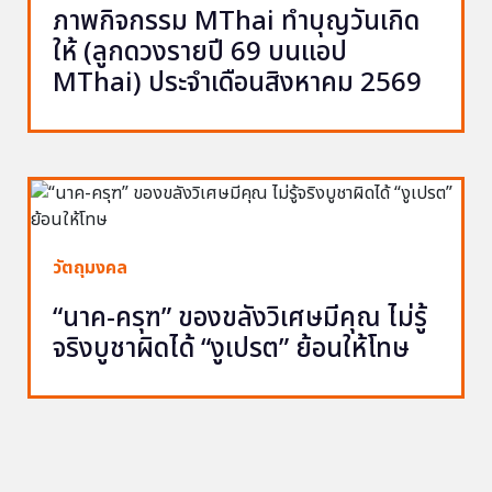
ภาพกิจกรรม MThai ทำบุญวันเกิด
ให้ (ลูกดวงรายปี 69 บนแอป
MThai) ประจำเดือนสิงหาคม 2569
วัตถุมงคล
“นาค-ครุฑ” ของขลังวิเศษมีคุณ ไม่รู้
จริงบูชาผิดได้ “งูเปรต” ย้อนให้โทษ