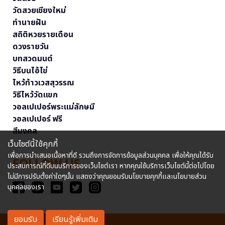
วัดสวยเชียงใหม่
ทำนายฝัน
สถิติหวยรายเดือน
ดวงรายวัน
บทสวดมนต์
วิธีบนไอ้ไข่
ไหว้ท้าวเวสสุวรรณ
วิธีไหว้วัดแขก
วอลเปเปอร์พระแม่ลักษมี
วอลเปเปอร์ ฟรี
สีมงคล
เว็บไซต์นี้ใช้คุกกี้
เพื่อการนำเสนอเนื้อหาที่ดี รวมถึงการจัดการข้อมูลส่วนบุคคล เพื่อให้คุณได้รับ
FOLLOW US
ประสบการณ์ที่ดีบนบริการของเว็บไซต์เรา หากคุณใช้บริการเว็บไซต์นี้ต่อไปโดย
ไม่มีการปรับตั้งค่าใดๆนั้น แสดงว่าคุณยอมรับนโยบายคุกกี้และนโยบายส่วน
บุคคลของเรา
ยอมรับ
เรียนรู้เพิ่มเติม