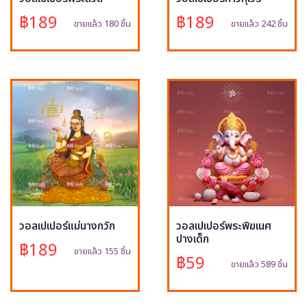
฿189
฿189
ขายแล้ว 180 ชิ้น
ขายแล้ว 242 ชิ้น
วอลเปเปอร์แม่นางกวัก
วอลเปเปอร์พระพิฆเนศ
ปางเด็ก
฿189
ขายแล้ว 155 ชิ้น
฿59
ขายแล้ว 589 ชิ้น