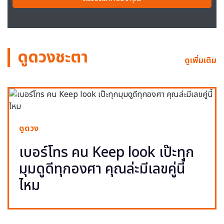
ดูดวงชะตา
ดูเพิ่มเติม
ดูดวง
เบอร์โทร คน Keep look เป๊ะทุก
มุมดูดีทุกองศา คุณล่ะมีเลขคู่นี้
ไหม