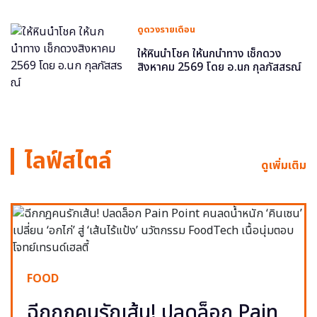
ดูดวงรายเดือน
ให้หินนำโชค ให้นกนำทาง เช็กดวง
สิงหาคม 2569 โดย อ.นก กุลภัสสรณ์
ไลฟ์สไตล์
ดูเพิ่มเติม
FOOD
ฉีกกฎคนรักเส้น! ปลดล็อก Pain