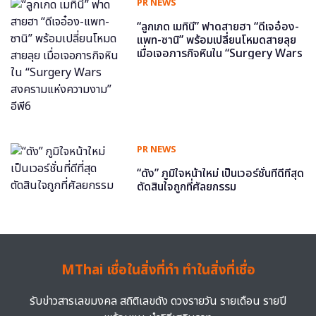
PR NEWS
“ลูกเกด เมทินี” ฟาดสายฮา “ดีเจอ๋อง-
แพท-ซานิ” พร้อมเปลี่ยนโหมดสายลุย
เมื่อเจอภารกิจหินใน “Surgery Wars
สงครามแห่งความงาม” อีพี6
PR NEWS
“ดัง” ภูมิใจหน้าใหม่ เป็นเวอร์ชั่นที่ดีที่สุด
ตัดสินใจถูกที่ศัลยกรรม
MThai เชื่อในสิ่งที่ทำ ทำในสิ่งที่เชื่อ
รับข่าวสารเลขมงคล สถิติเลขดัง ดวงรายวัน รายเดือน รายปี