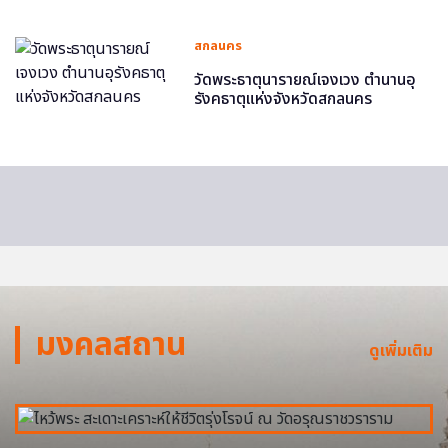
สกลนคร
วัดพระธาตุนารายณ์เจงเวง ตำนานอุ
รังคธาตุแห่งจังหวัดสกลนคร
มงคลสถาน
ดูเพิ่มเติม