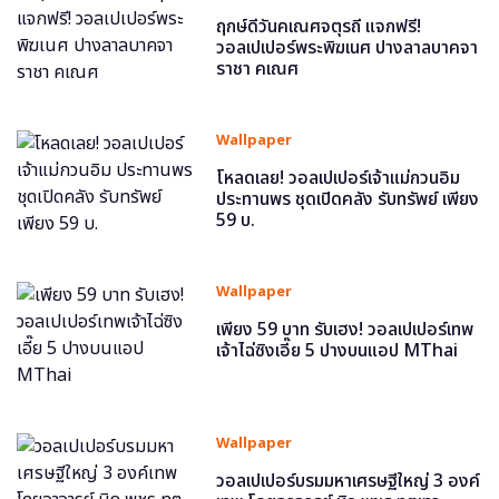
ฤกษ์ดีวันคเณศจตุรถี แจกฟรี!
วอลเปเปอร์พระพิฆเนศ ปางลาลบาคจา
ราชา คเณศ
Wallpaper
โหลดเลย! วอลเปเปอร์เจ้าแม่กวนอิม
ประทานพร ชุดเปิดคลัง รับทรัพย์ เพียง
59 บ.
Wallpaper
เพียง 59 บาท รับเฮง! วอลเปเปอร์เทพ
เจ้าไฉ่ซิงเอี๊ย 5 ปางบนแอป MThai
Wallpaper
วอลเปเปอร์บรมมหาเศรษฐีใหญ่ 3 องค์