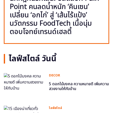
Point คนลดน้ำหนัก ‘คินเซน’
เปลี่ยน ‘อกไก่’ สู่ ‘เส้นไร้แป้ง’
นวัตกรรม FoodTech เนื้อนุ่ม
ตอบโจทย์เทรนด์เฮลตี้
ไลฟ์สไตล์ วันนี้
DECOR
5 ดอกไม้มงคล ความหมายดี เพิ่มความ
สวยงามให้กับบ้าน
ไลฟ์สไตล์