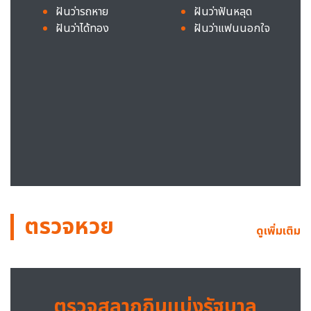
ฝันว่ารถหาย
ฝันว่าฟันหลุด
ฝันว่าได้ทอง
ฝันว่าแฟนนอกใจ
ตรวจหวย
ดูเพิ่มเติม
ตรวจสลากกินแบ่งรัฐบาล