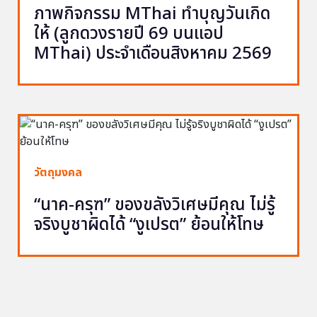
ภาพกิจกรรม MThai ทำบุญวันเกิด
ให้ (ลูกดวงรายปี 69 บนแอป
MThai) ประจำเดือนสิงหาคม 2569
วัตถุมงคล
“นาค-ครุฑ” ของขลังวิเศษมีคุณ ไม่รู้
จริงบูชาผิดได้ “งูเปรต” ย้อนให้โทษ