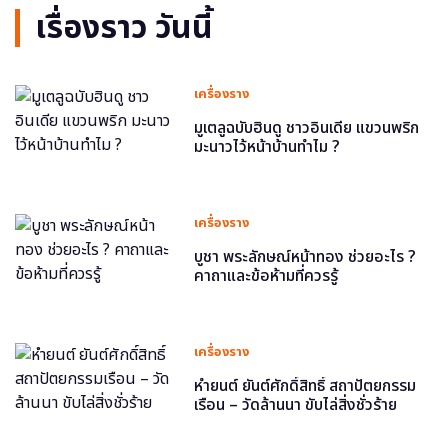
เรื่องราว วันนี้
เครื่องราง
มูเตลูฉบับฮินดู ชาวอินเดีย แขวนพริก
มะนาวไว้หน้าบ้านทำไม ?
เครื่องราง
บูชา พระลักษณ์หน้าทอง ช่วยอะไร ?
คาถาและข้อห้ามที่ควรรู้
เครื่องราง
หำยนต์ ยันต์ศักดิ์สิทธิ์ สถาปัตยกรรม
เรือน – วัดล้านนา ขับไล่สิ่งชั่วร้าย