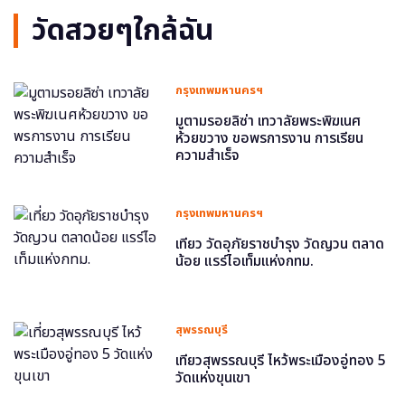
วัดสวยๆใกล้ฉัน
กรุงเทพมหานครฯ
มูตามรอยลิซ่า เทวาลัยพระพิฆเนศ
ห้วยขวาง ขอพรการงาน การเรียน
ความสำเร็จ
กรุงเทพมหานครฯ
เที่ยว วัดอุภัยราชบำรุง วัดญวน ตลาด
น้อย แรร์ไอเท็มแห่งกทม.
สุพรรณบุรี
เที่ยวสุพรรณบุรี ไหว้พระเมืองอู่ทอง 5
วัดแห่งขุนเขา