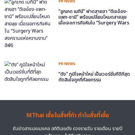
PR NEWS
“ลูกเกด เมทินี” ฟาดสายฮา “ดีเจอ๋อง-
แพท-ซานิ” พร้อมเปลี่ยนโหมดสายลุย
เมื่อเจอภารกิจหินใน “Surgery Wars
สงครามแห่งความงาม” อีพี6
PR NEWS
“ดัง” ภูมิใจหน้าใหม่ เป็นเวอร์ชั่นที่ดีที่สุด
ตัดสินใจถูกที่ศัลยกรรม
MThai เชื่อในสิ่งที่ทำ ทำในสิ่งที่เชื่อ
รับข่าวสารเลขมงคล สถิติเลขดัง ดวงรายวัน รายเดือน รายปี