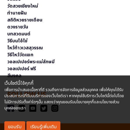
วัดสวยเชียงใหม่
ทำนายฝัน
สถิติหวยรายเดือน
ดวงรายวัน
บทสวดมนต์
วิธีบนไอ้ไข่
ไหว้ท้าวเวสสุวรรณ
วิธีไหว้วัดแขก
วอลเปเปอร์พระแม่ลักษมี
วอลเปเปอร์ ฟรี
สีมงคล
เว็บไซต์นี้ใช้คุกกี้
เพื่อการนำเสนอเนื้อหาที่ดี รวมถึงการจัดการข้อมูลส่วนบุคคล เพื่อให้คุณได้รับ
FOLLOW US
ประสบการณ์ที่ดีบนบริการของเว็บไซต์เรา หากคุณใช้บริการเว็บไซต์นี้ต่อไปโดย
ไม่มีการปรับตั้งค่าใดๆนั้น แสดงว่าคุณยอมรับนโยบายคุกกี้และนโยบายส่วน
บุคคลของเรา
ยอมรับ
เรียนรู้เพิ่มเติม