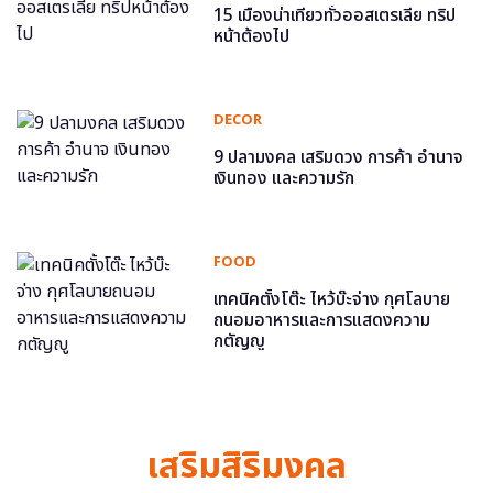
15 เมืองน่าเที่ยวทั่วออสเตรเลีย ทริป
หน้าต้องไป
DECOR
9 ปลามงคล เสริมดวง การค้า อำนาจ
เงินทอง และความรัก
FOOD
เทคนิคตั้งโต๊ะ ไหว้บ๊ะจ่าง กุศโลบาย
ถนอมอาหารและการแสดงความ
กตัญญู
เสริมสิริมงคล