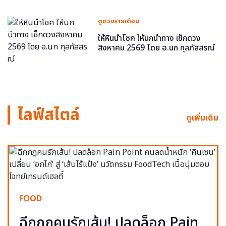
ดูดวงรายเดือน
ให้หินนำโชค ให้นกนำทาง เช็กดวง
สิงหาคม 2569 โดย อ.นก กุลภัสสรณ์
ไลฟ์สไตล์
ดูเพิ่มเติม
FOOD
ฉีกกฎคนรักเส้น! ปลดล็อก Pain