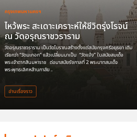
กรุงเทพมหานครฯ
ไหว้พระ สะเดาะเคราะห์ให้ชีวิตรุ่งโรจน์
ณ วัดอรุณราชวราราม
วัดอรุณราชวราราม เป็นวัดโบราณสร้างตั้งแต่สมัยกรุงศรีอยุธยา เดิม
เรียกว่า “วัดมะกอก” แล้วเปลี่ยนมาเป็น “วัดแจ้ง” ในสมัยสมเด็จ
พระเจ้าตากสินมหาราช ต่อมาสมัยรัชกาลที่ 2 พระบาทสมเด็จ
พระพุทธเลิศหล้านภาลัย ..
อ่านเรื่องราว