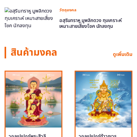
วัตถุมงคล
อสุรินทราหู มูพลิกดวง ทุบเคราะห์
เหมาะสายเสี่ยงโชค นักลงทุน
สินค้ามงคล
ดูเพิ่มเติม
วอลเปเปอร์พระสีวลี
วอลเปเปอร์ท้าวกุเวร