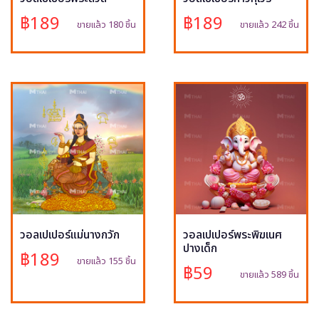
฿189
฿189
ขายแล้ว 180 ชิ้น
ขายแล้ว 242 ชิ้น
วอลเปเปอร์แม่นางกวัก
วอลเปเปอร์พระพิฆเนศ
ปางเด็ก
฿189
ขายแล้ว 155 ชิ้น
฿59
ขายแล้ว 589 ชิ้น