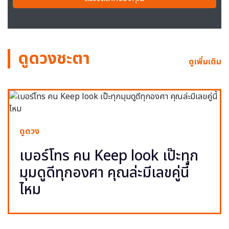
ดูดวงชะตา
ดูเพิ่มเติม
ดูดวง
เบอร์โทร คน Keep look เป๊ะทุก
มุมดูดีทุกองศา คุณล่ะมีเลขคู่นี้
ไหม