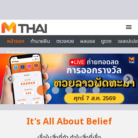
Skip to content
menu
หน้าแรก
ทำนายฝัน
ตรวจหวย
ผลบอล
ดูดวง
วอลเปเปอร
ไลฟ์สไตล์
It's All About Belief
เชื่อในสิ่งที่ทำ ทำในสิ่งที่เชื่อ